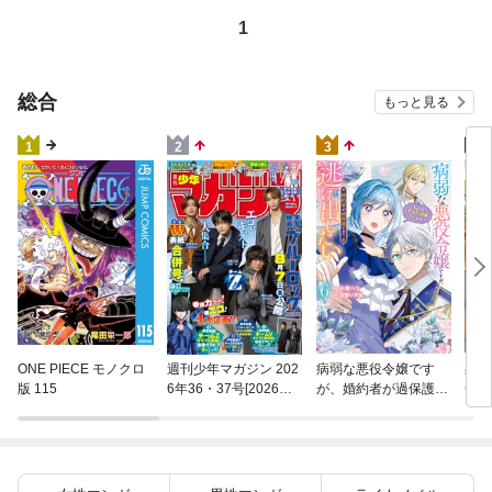
1
総合
もっと見る
4
1
2
3
異世
ONE PIECE モノクロ
週刊少年マガジン 202
病弱な悪役令嬢です
(22)
版 115
6年36・37号[2026年8
が、婚約者が過保護す
月5日発売]
ぎて逃げ出したい(私
たち犬猿の仲でしたよ
ね！？) 6