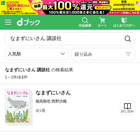
作品検索
カート
はじめての方へ
絞り込み
なまずにいさん 講談社
の検索結果
1～1件/全
1
件
なまずにいさん
穂高順也 西野沙織
全1冊
試し読み