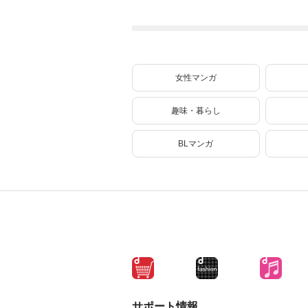
ギフト『無限ガチ
ャ』でレベル９９
９９の仲間達を手
に入れて元パーテ
ィーメンバーと世
界に復讐＆『ざま
女性マンガ
ぁ！』します！
（２３）
趣味・暮らし
BLマンガ
サポート情報