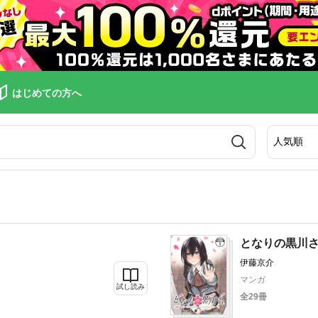
はじめての方へ
となりの黒川
伊藤京介
マンガ
試し読み
全29冊