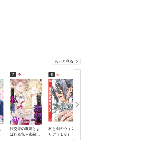
もっと見る
7
8
9
10
も
社交界の毒婦とよ
杖と剣のウィスト
魔女と傭兵（９）
転生した
私
ばれる私～素敵な
リア（１６）
子だった
し
辺境伯令息に腕を
ままに魔