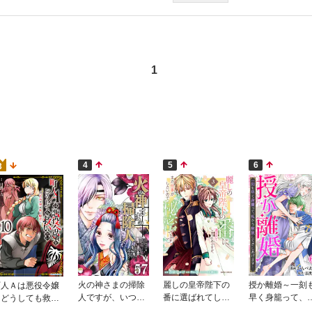
1
4
5
6
3
火の神さまの掃除
麗しの皇帝陛下の
授か離婚～一刻
町人Ａは悪役令嬢
人ですが、いつの
番に選ばれてしま
早く身籠って、
をどうしても救い
間にか花嫁として
ったのですが、ま
から解放してさ
たい ～どぶと空