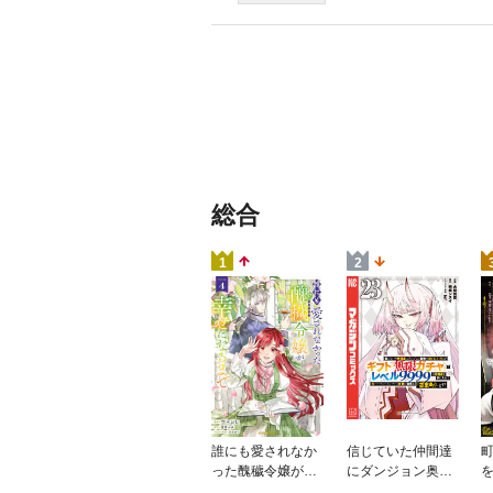
総合
1
2
誰にも愛されなか
信じていた仲間達
った醜穢令嬢が幸
にダンジョン奥地
せになるまで 4
で殺されかけたが