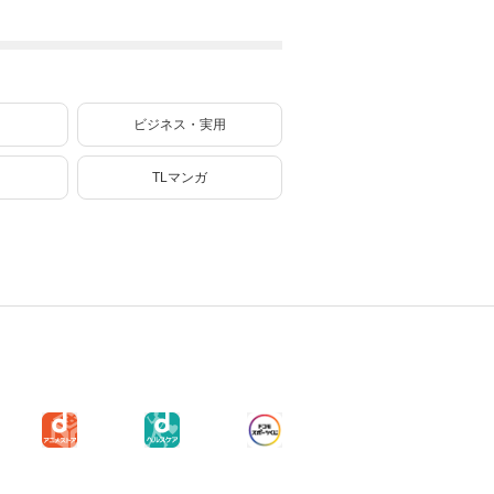
折られたので、責
ます（２
任とってもらいま
す～［ばら売り］
第20話
ビジネス・実用
TLマンガ