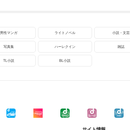
溺愛されています
だ仕事がしたいの
あげます！65
と氷の姫君～１０
【単話】（５７）
で秘密です！ 3
【電子書店共通特
典イラスト付】
男性マンガ
ライトノベル
小説・文芸
写真集
ハーレクイン
雑誌
TL小説
BL小説
サイト情報