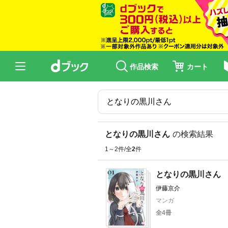
作品検索
カート
となりの黒川さん
の検索結果
1～2件/全
2
件
となりの黒川さん
伊藤京介
マンガ
全4冊