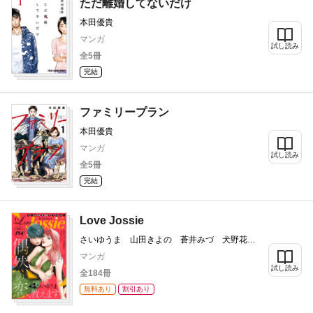
ただ離婚してないだけ
本田優貴
マンガ
試し読み
全5冊
完結
ファミリープラン
本田優貴
マンガ
試し読み
全5冊
完結
Love Jossie
さいゆうま 山田きよの 蒼井みづ 犬野花
子 八島時 まつもと 美伊優星
マンガ
試し読み
全184冊
無料あり
割引あり