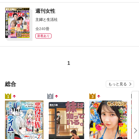
週刊女性
主婦と生活社
全240冊
新着あり
1
総合
もっと見る
4
1
2
3