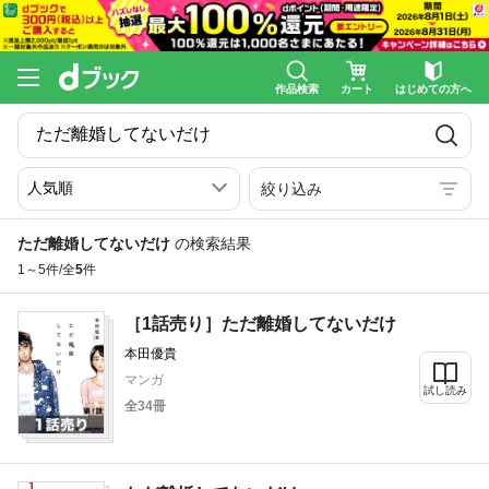
作品検索
カート
はじめての方へ
絞り込み
ただ離婚してないだけ
の検索結果
1～5件/全
5
件
［1話売り］ただ離婚してないだけ
本田優貴
マンガ
試し読み
全34冊