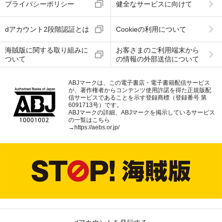
プライバシーポリシー
健全なサービスに向けて
dアカウント2段階認証とは
Cookieの利用について
海賊版に関する取り組みに
お客さまのご利用端末から
ついて
の情報の外部送信について
ABJマークは、この電子書店・電子書籍配信サービス
が、著作権者からコンテンツ使用許諾を得た正規版配
信サービスであることを示す登録商標（登録番号 第
6091713号）です。
ABJマークの詳細、ABJマークを掲示しているサービス
の一覧はこちら
→
https://aebs.or.jp/