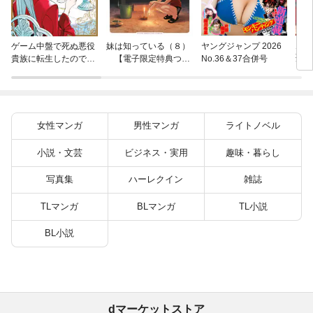
片田
ゲーム中盤で死ぬ悪役
妹は知っている（８）
ヤングジャンプ 2026
聖に
貴族に転生したので、
【電子限定特典つ
No.36＆37合併号
りの
外れスキル【テイム】
き】
を駆使して最強を目指
してみた（７）
女性マンガ
男性マンガ
ライトノベル
小説・文芸
ビジネス・実用
趣味・暮らし
写真集
ハーレクイン
雑誌
TLマンガ
BLマンガ
TL小説
BL小説
dマーケットストア