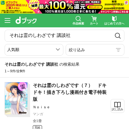
作品検索
カート
はじめての方へ
絞り込み
それは霊のしわざです 講談社
の検索結果
1～9件/全
9
件
それは霊のしわざです（７） ドキ
ドキ！描き下ろし漫画付き電子特装
版
Ｎｏｉｓｅ
試し読み
マンガ
全1冊
完結