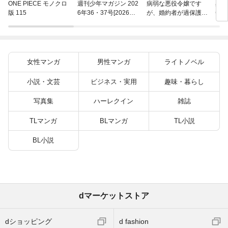
異世
ONE PIECE モノクロ
週刊少年マガジン 202
病弱な悪役令嬢です
(22)
版 115
6年36・37号[2026年8
が、婚約者が過保護す
月5日発売]
ぎて逃げ出したい(私
たち犬猿の仲でしたよ
ね！？) 6
女性マンガ
男性マンガ
ライトノベル
小説・文芸
ビジネス・実用
趣味・暮らし
写真集
ハーレクイン
雑誌
TLマンガ
BLマンガ
TL小説
BL小説
dマーケットストア
dショッピング
d fashion