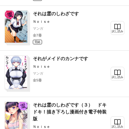
それは霊のしわざです
Ｎｏｉｓｅ
マンガ
試し読み
全7冊
完結
それがメイドのカンナです
Ｎｏｉｓｅ
マンガ
試し読み
全5冊
それは霊のしわざです（３） ドキ
ドキ！描き下ろし漫画付き電子特装
版
Ｎｏｉｓｅ
試し読み