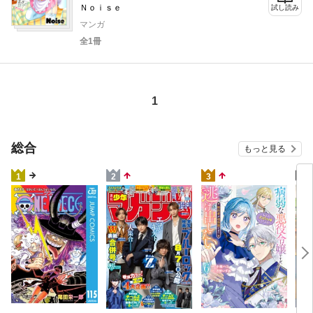
Ｎｏｉｓｅ
試し読み
マンガ
全1冊
1
総合
もっと見る
4
1
2
3