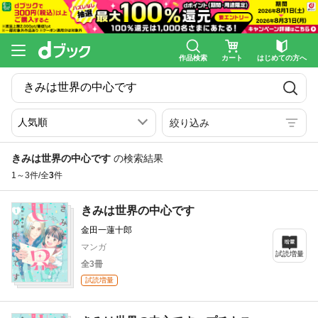
作品検索
カート
はじめての方へ
絞り込み
きみは世界の中心です
の検索結果
1～3件/全
3
件
きみは世界の中心です
金田一蓮十郎
マンガ
試読増量
全3冊
試読増量