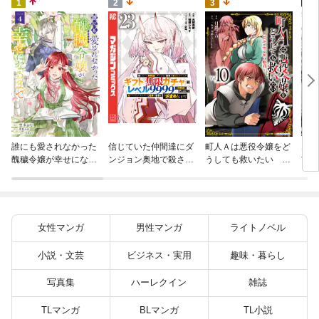
4
1
2
3
火の
誰にも愛されなかった
信じていた仲間達にダ
町人Ａは悪役令嬢をど
すが
醜穢令嬢が幸せになる
ンジョン奥地で殺され
うしても救いたい ～
嫁と
まで 4
かけたがギフト『無限
どぶと空と氷の姫君～
ます
ガチャ』でレベル９９
１０【電子書店共通特
９９の仲間達を手に入
典イラスト付】
れて元パーティーメン
バーと世界に復讐＆
女性マンガ
男性マンガ
ライトノベル
『ざまぁ！』します！
（２３）
小説・文芸
ビジネス・実用
趣味・暮らし
写真集
ハーレクイン
雑誌
TLマンガ
BLマンガ
TL小説