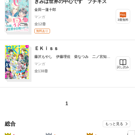
きみは世界の中心です プチキス
金田一蓮十郎
マンガ
3冊無料
全12冊
無料あり
ＥＫｉｓｓ
藤沢もやし 伊藤理佐 柴なつみ 二ノ宮知
子 藤あさひ 井上霞 ばったん 有賀リエ
マンガ
谷口リヨ果 祀木円 金田一蓮十郎 カナエサ
試し読み
全138冊
ト KUJIRA 和田こま 渡辺あゆ 磯谷友紀
我楽谷 立樹まや 仁美慧 柑菜 平田
1
総合
もっと見る