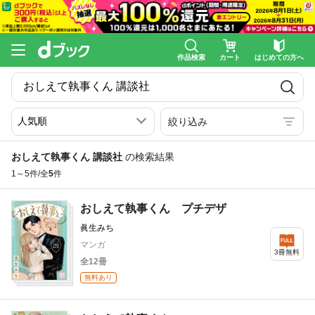
作品検索
カート
はじめての方へ
絞り込み
おしえて執事くん 講談社
の検索結果
1～5件/全
5
件
おしえて執事くん プチデザ
眞生みち
マンガ
3冊無料
全12冊
無料あり