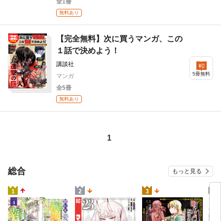
全1冊
無料あり
【完全無料】次に買うマンガ、この
１話で決めよう！
講談社
5冊無料
マンガ
全5冊
無料あり
1
総合
もっと見る
4
1
2
3