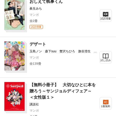
おしえて執事くん
眞生みち
マンガ
試読増量
全2冊
試読増量
デザート
玉島ノン 森下suu 蟹沢ちひろ 旗谷澄生 春
凪りぐ 岩下慶子 しろうさな 戸沢まりか
マンガ
瀬戸めぐむ 藤もも 高渕アスミ 琥珀よる
試し読み
全139冊
ろびこ 六月一日 夜久エメラルド
【無料小冊子】 大切なひとに本を
贈ろう～サンジョルディフェア～
＜女性版１＞
講談社
1冊無料
マンガ