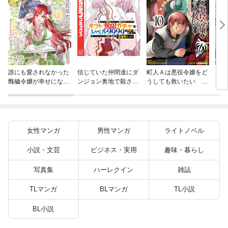
火の
誰にも愛されなかった
信じていた仲間達にダ
町人Ａは悪役令嬢をど
すが
醜穢令嬢が幸せになる
ンジョン奥地で殺され
うしても救いたい ～
嫁と
まで 4
かけたがギフト『無限
どぶと空と氷の姫君～
ます
ガチャ』でレベル９９
１０【電子書店共通特
９９の仲間達を手に入
典イラスト付】
れて元パーティーメン
バーと世界に復讐＆
女性マンガ
男性マンガ
ライトノベル
『ざまぁ！』します！
（２３）
小説・文芸
ビジネス・実用
趣味・暮らし
写真集
ハーレクイン
雑誌
TLマンガ
BLマンガ
TL小説
BL小説