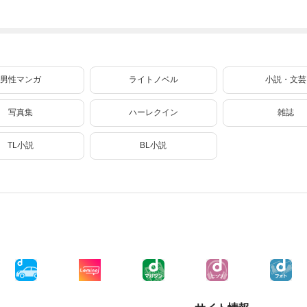
00超えの転生者、
せになるまで 4
今度こそ異世界
たい ～どぶと空
落ちこぼれクラス
スローライフを
と氷の姫君～１０
に入学。そして、
くります（コミ
【電子書店共通特
（コミック） 13
ク） 6
典イラスト付】
男性マンガ
ライトノベル
小説・文芸
写真集
ハーレクイン
雑誌
TL小説
BL小説