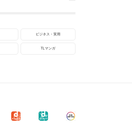
で
最強無双のおじさ
皇太子に転生した
ったのですが、ま
お
んはあらゆる種族
喪男の受難（コミ
だ仕事がしたいの
ッ
を嫁にする～（コ
ック） 7
で秘密です！ 3
ミック） 6
ビジネス・実用
TLマンガ