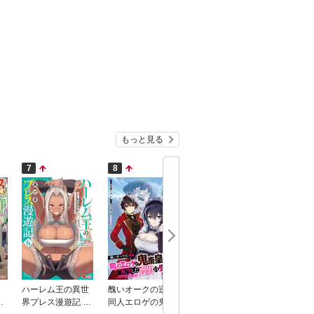
もっと見る
7
8
9
10
）
ハーレム王の異世
醜いオークの逆襲
麗しの皇帝陛下の
ONE PI
で
界プレス漫遊記 ～
同人エロゲの鬼畜
番に選ばれてしま
クロ版 1