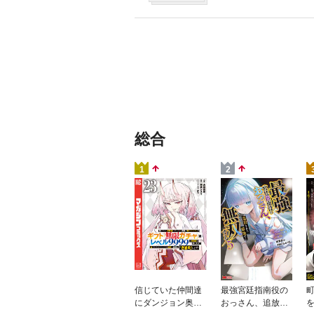
総合
1
2
信じていた仲間達
最強宮廷指南役の
にダンジョン奥地
おっさん、追放さ