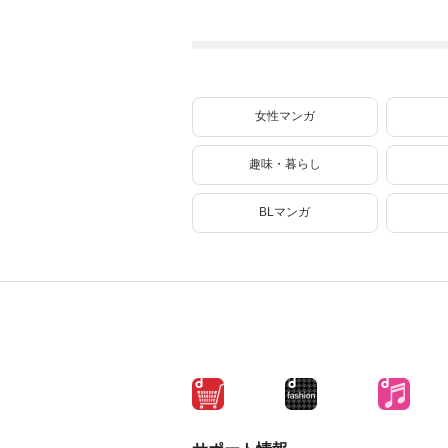
で殺されかけたが
れた僻地で無双す
ギフト『無限ガチ
る～幻となった種
ャ』でレベル９９
族の美少女たちを
９９の仲間達を手
育てて辺境を開拓
に入れて元パーテ
～（コミック） 5
ィーメンバーと世
界に復讐＆『ざま
女性マンガ
ぁ！』します！
（２３）
趣味・暮らし
BLマンガ