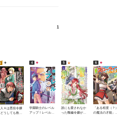
1
4
5
6
3
学園騎士のレベル
誰にも愛されなか
「ある程度（？
町人Ａは悪役令嬢
アップ！レベル10
った醜穢令嬢が幸
の魔法の才能」
をどうしても救い