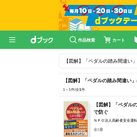
作品検索
カート
【図解】「ペダルの踏み間違い」
1～1件/全
1
件
【図解】「ペダル
で防ぐ
ＮＰＯ法人高齢者安全運
全1冊