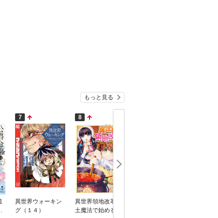
もっと見る
7
8
9
10
道
異世界ウォーキン
異世界領地改革～
追放された転生王
独身貴族
行
グ（１４）
土魔法で始める公
子、『自動製作』
を謳歌す