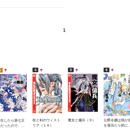
1
4
5
6
3
杖と剣のウィスト
魔女と傭兵（９）
公爵令嬢は我が
転生したら第七王
リア（１６）
を場当たり的に
子だったので、気