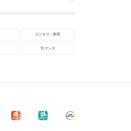
共事業～ 9巻【特
スキルで領地を爆
婚しない
典イラスト付き】
速で開拓し最強の
なおひと
村を作ってしまう
イフ～（
～最強クラフトス
キルで始める、
楽々領地開拓スロ
ーライフ～（８）
ビジネス・実用
TLマンガ