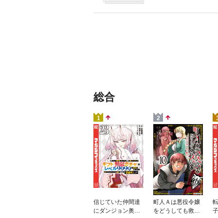
総合
1
2
信じていた仲間達
町人Ａは悪役令嬢
にダンジョン奥地
をどうしても救い