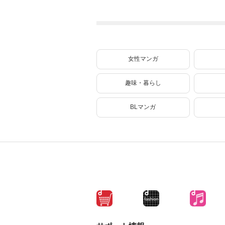
で殺されかけたが
たい ～どぶと空
ギフト『無限ガチ
と氷の姫君～１０
ャ』でレベル９９
【電子書店共通特
９９の仲間達を手
典イラスト付】
に入れて元パーテ
ィーメンバーと世
界に復讐＆『ざま
女性マンガ
ぁ！』します！
（２３）
趣味・暮らし
BLマンガ