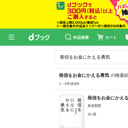
作品検索
カート
発信をお金にかえる勇気
の検索
1～1件/全
1
件
発信をお金にかえ
末吉宏臣
全1冊