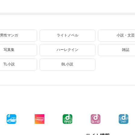
く 5
ままに魔術を極め
ます（２４）
男性マンガ
ライトノベル
小説・文芸
写真集
ハーレクイン
雑誌
TL小説
BL小説