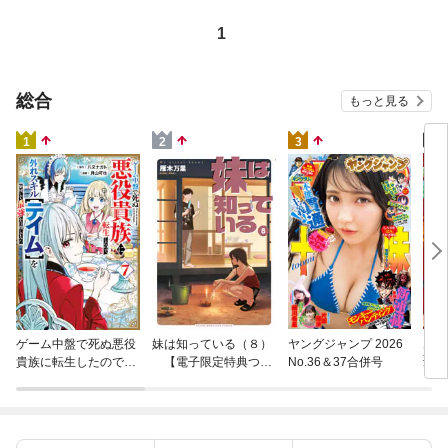
1
総合
もっと見る
4
1
2
3
片田
ゲーム中盤で死ぬ悪役
妹は知っている（８）
ヤングジャンプ 2026
聖に
貴族に転生したので、
【電子限定特典つ
No.36＆37合併号
りの
外れスキル【テイム】
き】
を駆使して最強を目指
してみた（７）