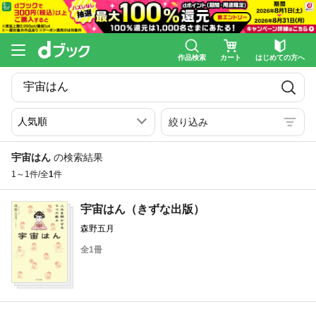
作品検索
カート
はじめての方へ
絞り込み
宇宙はん
の検索結果
1～1件/全
1
件
宇宙はん（きずな出版）
森野五月
全1冊