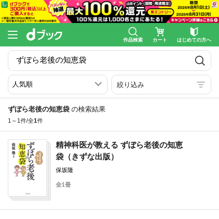
作品検索
カート
はじめての方へ
絞り込み
ずぼら老後の知恵袋
の検索結果
1～1件/全
1
件
精神科医が教える ずぼら老後の知恵
袋（きずな出版）
保坂隆
全1冊