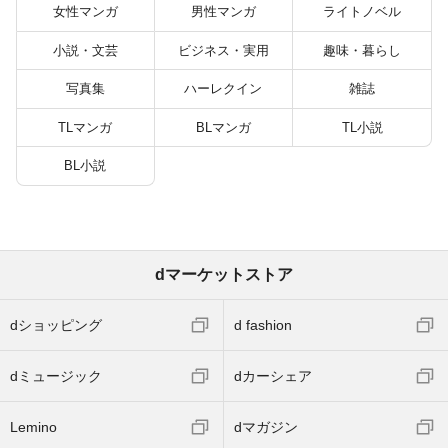
バーと世界に復讐＆
女性マンガ
男性マンガ
ライトノベル
『ざまぁ！』します！
（２３）
小説・文芸
ビジネス・実用
趣味・暮らし
写真集
ハーレクイン
雑誌
TLマンガ
BLマンガ
TL小説
BL小説
dマーケットストア
dショッピング
d fashion
dミュージック
dカーシェア
Lemino
dマガジン