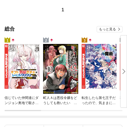
1
総合
もっと見る
4
1
2
3
杖と
信じていた仲間達にダ
町人Ａは悪役令嬢をど
転生したら第七王子だ
（１
ンジョン奥地で殺され
うしても救いたい ～
ったので、気ままに魔
かけたがギフト『無限
どぶと空と氷の姫君～
術を極めます（２４）
ガチャ』でレベル９９
１０【電子書店共通特
９９の仲間達を手に入
典イラスト付】
れて元パーティーメン