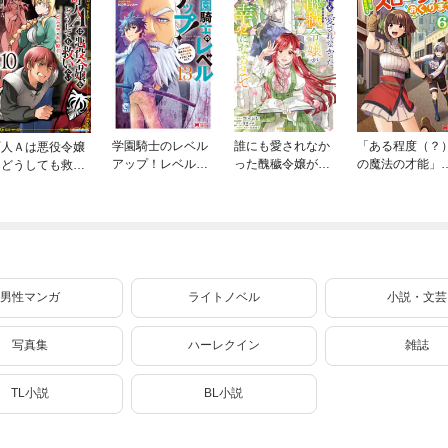
学園騎士のレベル
誰にも愛されなか
「ある程度（？
町人Ａは悪役令嬢
アップ！レベル10
った醜穢令嬢が幸
の魔法の才能」
をどうしても救い
00超えの転生者、
せになるまで 4
今度こそ異世界
たい ～どぶと空
落ちこぼれクラス
スローライフを
と氷の姫君～１０
に入学。そして、
くります（コミ
【電子書店共通特
（コミック） 13
ク） 6
典イラスト付】
男性マンガ
ライトノベル
小説・文芸
写真集
ハーレクイン
雑誌
TL小説
BL小説