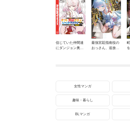
信じていた仲間達
最強宮廷指南役の
にダンジョン奥地
おっさん、追放さ
で殺されかけたが
れた僻地で無双す
ギフト『無限ガチ
る～幻となった種
ャ』でレベル９９
族の美少女たちを
９９の仲間達を手
育てて辺境を開拓
に入れて元パーテ
～（コミック） 5
ィーメンバーと世
界に復讐＆『ざま
女性マンガ
ぁ！』します！
（２３）
趣味・暮らし
BLマンガ