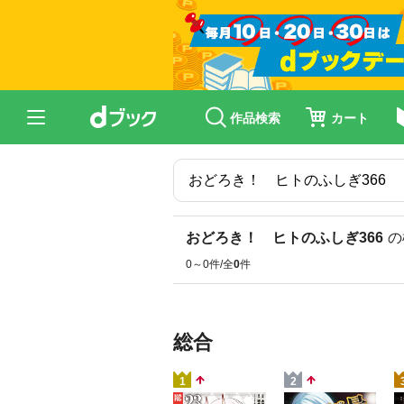
作品検索
カート
おどろき！ ヒトのふしぎ366
の
0～0件/全
0
件
総合
1
2