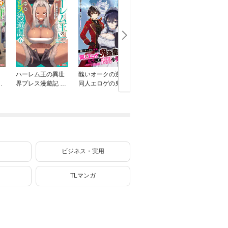
）
ハーレム王の異世
醜いオークの逆襲
麗しの皇帝陛下の
ONE PI
で
界プレス漫遊記 ～
同人エロゲの鬼畜
番に選ばれてしま
クロ版 1
で
最強無双のおじさ
皇太子に転生した
ったのですが、ま
お
んはあらゆる種族
喪男の受難（コミ
だ仕事がしたいの
ッ
を嫁にする～（コ
ック） 7
で秘密です！ 3
ミック） 6
ビジネス・実用
TLマンガ