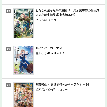
わたしの創った千年王国: 3 天才魔導師の自由気
19
ままな転生無双譚【特典SS付】
クレハ/緋原ヨウ
死にたがりの王女 ２
20
有沢ゆう/ＲＡＨＷＩＡ
無職転生 ～異世界行ったら本気だす～ 26
21
理不尽な孫の手/シロタカ