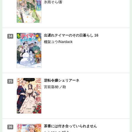
氷雨そら/蒼
出遅れテイマーのその日暮らし 16
34
棚架ユウ/Nardack
逆転令嬢シェリアーネ
35
宮前葵/鈴ノ助
茶番には付き合っていられません
36