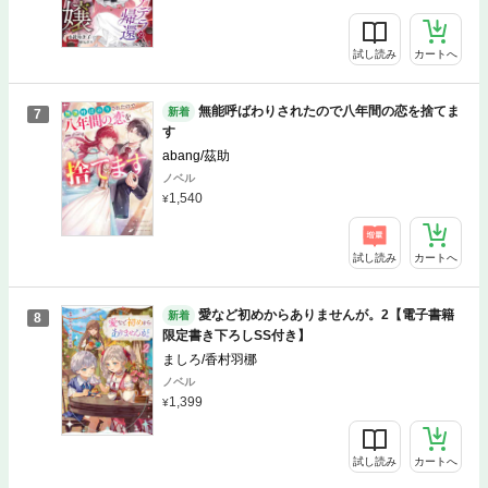
試し読み
カートへ
無能呼ばわりされたので八年間の恋を捨てま
新着
7
す
abang/茲助
ノベル
1,540
試し読み
カートへ
愛など初めからありませんが。2【電子書籍
新着
8
限定書き下ろしSS付き】
ましろ/香村羽梛
ノベル
1,399
試し読み
カートへ