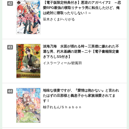
【電子版限定特典付き】悪逆のアガペイア2 ～恋
42
愛RPG最強の寝取りチャラ男に転生したけど、俺
は絶対に寝取ったりしない！～
笹木さくま/へりがる
淡海乃海 水面が揺れる時～三英傑に嫌われた不
43
運な男、朽木基綱の逆襲～二十【電子書籍限定書
き下ろしSS付き】
イスラーフィール/碧風羽
地味な後妻ですが、『愛情は抱かない』と言われ
44
たはずの旦那様と義息子から家族溺愛されてま
す！
柚子れもん/Ｓｈａｂｏｎ