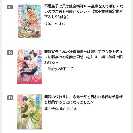
不遇皇子は天才錬金術師10～皇帝なんて柄じゃな
45
いので弟妹を可愛がりたい～【電子書籍限定書き
下ろしSS付き】
うめー/かわく
離婚宣告された冷徹海運王は跪いてでも愛を乞う
46
～幼馴染の初恋妻は両想いを知り、極甘復縁で囲
われる～
吉澤紗矢/蜂不二子
義姉の代わりに、余命一年と言われる侯爵子息様
47
と婚約することになりました２
瑪々子/紫藤むらさき