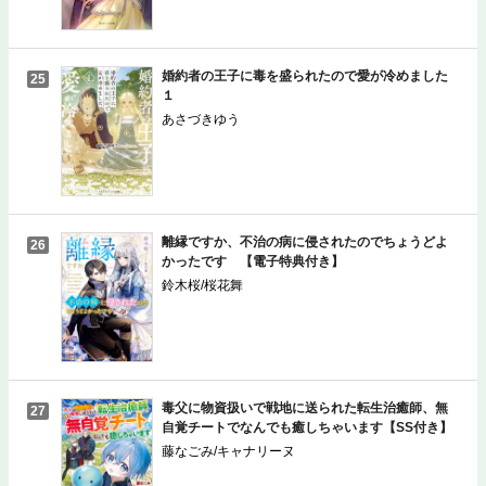
婚約者の王子に毒を盛られたので愛が冷めました
25
１
あさづきゆう
離縁ですか、不治の病に侵されたのでちょうどよ
26
かったです 【電子特典付き】
鈴木桜/桜花舞
毒父に物資扱いで戦地に送られた転生治癒師、無
27
自覚チートでなんでも癒しちゃいます【SS付き】
藤なごみ/キャナリーヌ