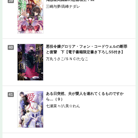
39
三嶋与夢/高峰ナダレ
悪役令嬢グロリア・フォン・コードウェルの断罪
40
と復讐 下【電子書籍限定書き下ろしSS付き】
万丸うさこ/ＳＮＣ/たなこ
ある日突然、夫が愛人を連れてくるものですか
41
ら…（９）
七瀬菜々/八美☆わん