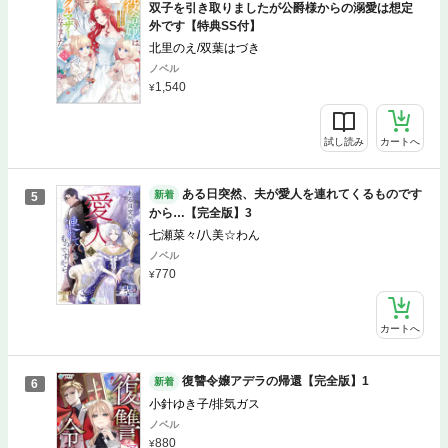
双子を引き取りましたが公爵様からの溺愛は想定
外です【特典SS付】
北里のえ/双葉はづき
ノベル
1,540
試し読み
カートへ
ある日突然、夫が愛人を連れてくるものです
新着
5
から…【完全版】3
七瀬菜々/八美☆わん
ノベル
770
カートへ
復讐令嬢アデラの帰還【完全版】1
新着
6
小針ゆき子/排気ガス
ノベル
880