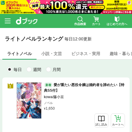
作品検索
カート
はじめての方へ
ライトノベルランキング
毎日12:00更新
ライトノベル
小説・文芸
ビジネス・実用
趣味・暮ら
毎日
週間
月間
愛が重たい悪役令嬢は婚約者を諦めたい【特
新着
1
典SS付】
kowa/藤小豆
ノベル
1,650
試し読み
カートへ