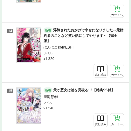
カートへ
浮気されたおかげで幸せになりました～元婚
新着
14
約者のことなど笑い話にしてやります～【完全
版】
ぽんぽこ狸/IKESHI
ノベル
1,320
試し読み
カートへ
天才悪女は嘘を見破る: 2【特典SS付】
新着
15
里海慧/條
ノベル
1,540
試し読み
カートへ