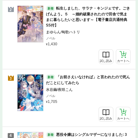
転生しました、サラナ・キンジェです。ごき
新着
2
げんよう。５ ～婚約破棄されたので田舎で気ま
まに暮らしたいと思います～【電子書店共通特典
SS付】
まゆらん/匈歌ハトリ
ノベル
1,430
試し読み
カートへ
「お前さえいなければ」と言われたので死ん
新着
3
だことにしてみたら
水谷繭/夜咲こん
ノベル
1,705
試し読み
カートへ
悪役令嬢はシングルマザーになりました: 3
新着
4