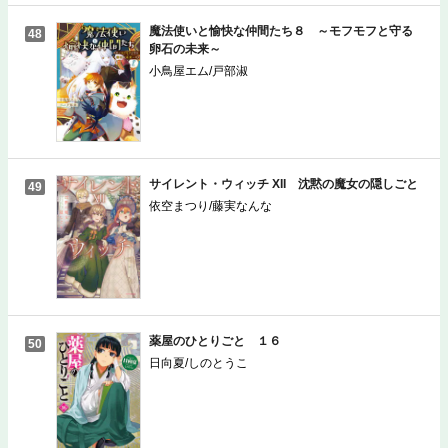
魔法使いと愉快な仲間たち８ ～モフモフと守る
48
卵石の未来～
小鳥屋エム/戸部淑
サイレント・ウィッチ XII 沈黙の魔女の隠しごと
49
依空まつり/藤実なんな
薬屋のひとりごと １６
50
日向夏/しのとうこ