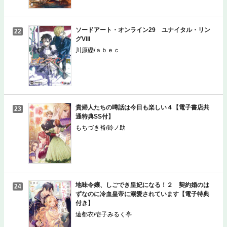
ソードアート・オンライン29 ユナイタル・リン
22
グVIII
川原礫/ａｂｅｃ
貴婦人たちの噂話は今日も楽しい４【電子書店共
23
通特典SS付】
もちづき裕/鈴ノ助
地味令嬢、しごでき皇妃になる！２ 契約婚のは
24
ずなのに冷血皇帝に溺愛されています【電子特典
付き】
遠都衣/壱子みるく亭