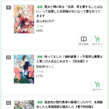
悪女と噂の私を「生涯、君を愛することはな
新着
9
い」って放置した旦那様が今になって愛を乞うて
きます
森山侑紀/月戸
ノベル
660
試し読み
カートへ
待ってました！婚約破棄！～不器用な魔導士
新着
10
と第二の人生はじめます～【完全版】3
朝姫夢/すいこ
ノベル
770
カートへ
追放先が歴代勇者の墓場だったので、全員蘇
新着
11
生したら英雄国家が誕生した【電子特別版】