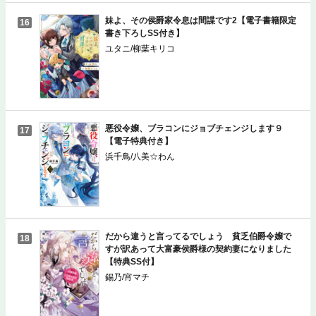
妹よ、その侯爵家令息は間諜です2【電子書籍限定
16
書き下ろしSS付き】
ユタニ/柳葉キリコ
悪役令嬢、ブラコンにジョブチェンジします９
17
【電子特典付き】
浜千鳥/八美☆わん
だから違うと言ってるでしょう 貧乏伯爵令嬢で
18
すが訳あって大富豪侯爵様の契約妻になりました
【特典SS付】
錫乃/宵マチ