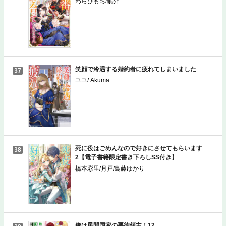
わらびもち/眠介
笑顔で冷遇する婚約者に疲れてしまいました
37
ユユ/.Akuma
死に役はごめんなので好きにさせてもらいます
38
2【電子書籍限定書き下ろしSS付き】
橋本彩里/月戸/島藤ゆかり
俺は星間国家の悪徳領主！12