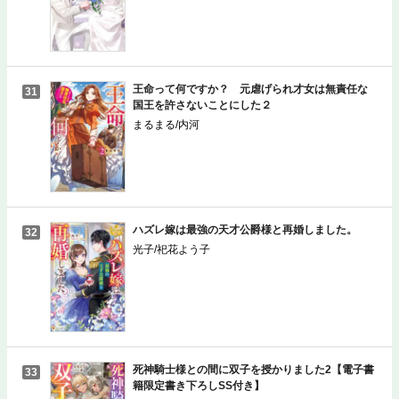
王命って何ですか？ 元虐げられ才女は無責任な
31
国王を許さないことにした２
まるまる/内河
ハズレ嫁は最強の天才公爵様と再婚しました。
32
光子/祀花よう子
死神騎士様との間に双子を授かりました2【電子書
33
籍限定書き下ろしSS付き】