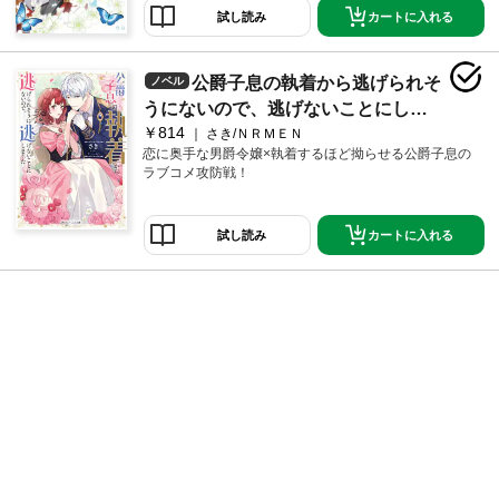
カートに入れる
試し読み
公爵子息の執着から逃げられそ
ノベル
うにないので、逃げないことにしま
￥814
した【電子特典付き】
さき/ＮＲＭＥＮ
恋に奥手な男爵令嬢×執着するほど拗らせる公爵子息の
ラブコメ攻防戦！
カートに入れる
試し読み