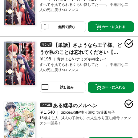
すべてを捨てられるくらい愛してた――。不器用な二
人の死に戻り×ロマンス
カートに入れる
無料で読む
【単話】さようなら王子様、ど
マンガ
うか私のことは忘れてください【第2
￥198
話】
青井よる/ハナミズキ/梅之シイ
すべてを捨てられるくらい愛してた――。不器用な二
人の死に戻り×ロマンス
カートに入れる
試し読み
ある継母のメルヘン
ノベル
￥1,540
Spice&Kitty/南々瀬なつ/簗田順子
16歳未亡人（4人の子持ち）の人生やり直し継母ファン
タジー開幕！