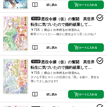
カートに入れる
試し読み
悪役令嬢（仮）の奮闘 異世界
マンガ
転生に気づいたので婚約破棄して魂
￥715
の番を探します１
梶山ミカ/木村るか/氷堂れん
断罪イベントだ――確かに彼女はそう言ったのね？
カートに入れる
試し読み
悪役令嬢（仮）の奮闘 異世界
マンガ
転生に気づいたので婚約破棄して魂
￥715
の番を探します２
梶山ミカ/木村るか/氷堂れん
ダメな子系ヒロインの仕掛ける『罠』を破り、貴女を
導いてさしあげます!!
カートに入れる
試し読み