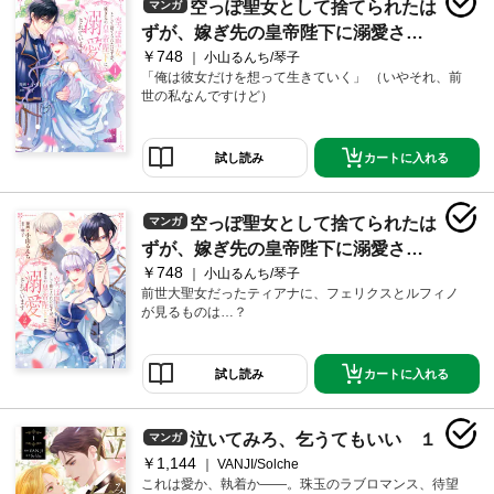
空っぽ聖女として捨てられたは
マンガ
ずが、嫁ぎ先の皇帝陛下に溺愛され
￥748
ています 1
小山るんち/琴子
「俺は彼女だけを想って生きていく」 （いやそれ、前
世の私なんですけど）
カートに入れる
試し読み
空っぽ聖女として捨てられたは
マンガ
ずが、嫁ぎ先の皇帝陛下に溺愛され
￥748
ています 2
小山るんち/琴子
前世大聖女だったティアナに、フェリクスとルフィノ
が見るものは…？
カートに入れる
試し読み
泣いてみろ、乞うてもいい １
マンガ
￥1,144
VANJI/Solche
これは愛か、執着か――。珠玉のラブロマンス、待望