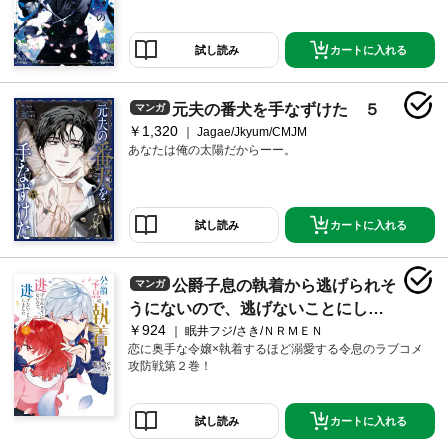
カートに入れる
試し読み
元夫の番犬を手なずけた ５
マンガ
￥1,320
Jagae/Jkyum/CMJM
あなたは俺の太陽だからーー。
カートに入れる
試し読み
公爵子息の執着から逃げられそ
マンガ
うにないので、逃げないことにしま
￥924
した 2
眠井フジ/さき/ＮＲＭＥＮ
恋に奥手な令嬢×執着するほど溺愛する令息のラブコメ
攻防戦第２巻！
カートに入れる
試し読み