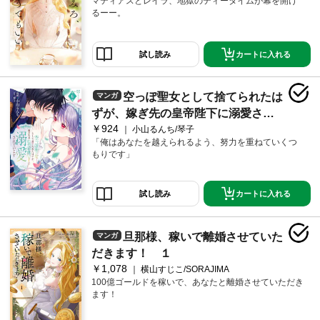
マティアスとレイラ、地獄のティータイムが幕を開け
るーー。
カートに入れる
試し読み
空っぽ聖女として捨てられたは
マンガ
ずが、嫁ぎ先の皇帝陛下に溺愛され
￥924
ています 6
小山るんち/琴子
「俺はあなたを越えられるよう、努力を重ねていくつ
もりです」
カートに入れる
試し読み
旦那様、稼いで離婚させていた
マンガ
だきます！ １
￥1,078
横山すじこ/SORAJIMA
100億ゴールドを稼いで、あなたと離婚させていただき
ます！