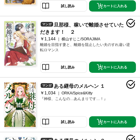
カートに入れる
試し読み
旦那様、稼いで離婚させていた
マンガ
だきます！ ２
￥1,144
横山すじこ/SORAJIMA
離婚を目指す妻と、離婚を阻止したい夫のすれ違い逆
転ロマンス
カートに入れる
試し読み
ある継母のメルヘン １
マンガ
￥1,034
ORKA/Spice&Kitty
『神様、こんなの…あんまりです…！』
カートに入れる
試し読み