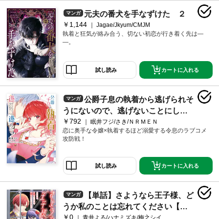
元夫の番犬を手なずけた ２
マンガ
￥1,144
Jagae/Jkyum/CMJM
執着と狂気が絡み合う、切ない初恋が行き着く先は―
―。
カートに入れる
試し読み
公爵子息の執着から逃げられそ
マンガ
うにないので、逃げないことにしま
￥792
した 1
眠井フジ/さき/ＮＲＭＥＮ
恋に奥手な令嬢×執着するほど溺愛する令息のラブコメ
攻防戦！
カートに入れる
試し読み
【単話】さようなら王子様、ど
マンガ
うか私のことは忘れてください【第1
￥0
話】
青井よる/ハナミズキ/梅之シイ