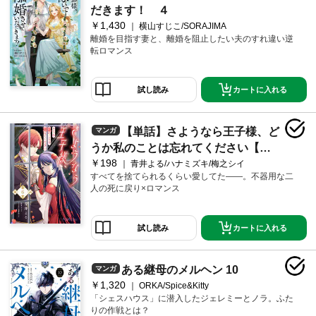
だきます！ ４
￥1,430
横山すじこ/SORAJIMA
離婚を目指す妻と、離婚を阻止したい夫のすれ違い逆
転ロマンス
カートに入れる
試し読み
【単話】さようなら王子様、ど
マンガ
うか私のことは忘れてください【第6
￥198
話】
青井よる/ハナミズキ/梅之シイ
すべてを捨てられるくらい愛してた――。不器用な二
人の死に戻り×ロマンス
カートに入れる
試し読み
ある継母のメルヘン 10
マンガ
￥1,320
ORKA/Spice&Kitty
「シェスハウス」に潜入したジェレミーとノラ。ふた
りの作戦とは？