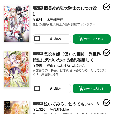
団長改め狂犬騎士のしつけ役
マンガ
1
￥924
木野/紺野潤
麗しの団長×狂犬騎士の絶対服従ファンタジー！
カートに入れる
試し読み
悪役令嬢（仮）の奮闘 異世界
マンガ
転生に気づいたので婚約破棄して魂
￥968
の番を探します６
梶山ミカ/木村るか/氷堂れん
異世界での「再会」は求め合う者のため…だけではな
く!? 急展開の6巻！
カートに入れる
試し読み
泣いてみろ、乞うてもいい 6
マンガ
￥1,320
VANJI/Solche