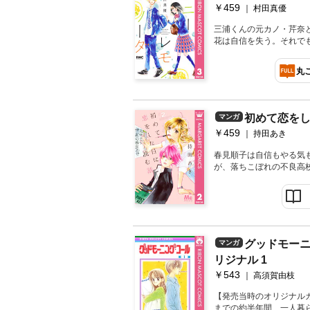
￥459
村田真優
三浦くんの元カノ・芹奈
花は自信を失う。それで
れ、彼を好きでいる勇気
鳴りが止まらない！ い
丸
る！
初めて恋をし
マンガ
￥459
持田あき
春見順子は自信もやる気
が、落ちこぼれの不良高
大に入れようと仕事に打
に片思いしている従兄弟
に動き出して…!?
グッドモーニ
マンガ
リジナル 1
￥543
高須賀由枝
【発売当時のオリジナル
までの約半年間、一人暮