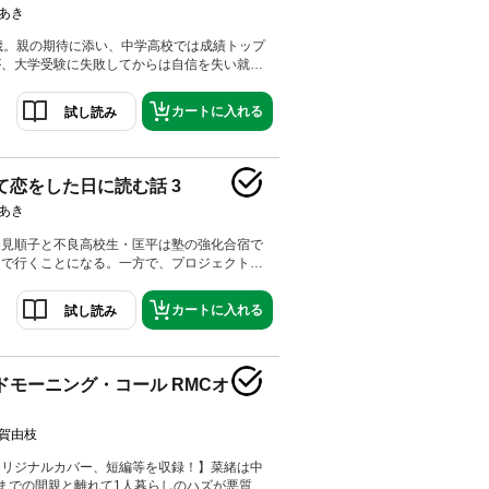
あき
歳。親の期待に添い、中学高校では成績トップ
が、大学受験に失敗してからは自信を失い就職
せず、今に至るまでぼんやり生きてきた。そん
ったのは厳しい父親にろくでなしの烙印を押さ
カートに入れる
試し読み
校生。 彼との出会いは順子をどう変えていく
て恋をした日に読む話 3
あき
春見順子と不良高校生・匡平は塾の強化合宿で
りで行くことになる。一方で、プロジェクトを
余暇で軽井沢へ。さらに順子にかつて告白を
の教師をしている既婚者・山下までもが軽井沢
カートに入れる
試し読み
何が起きるか分からない合宿編！ 【同時収
した日に読む話 番外編 たった7秒で恋が叶
ンテッド私物語
ドモーニング・コール RMCオ
賀由枝
オリジナルカバー、短編等を収録！】菜緒は中
までの間親と離れて1人暮らしのハズが悪質不