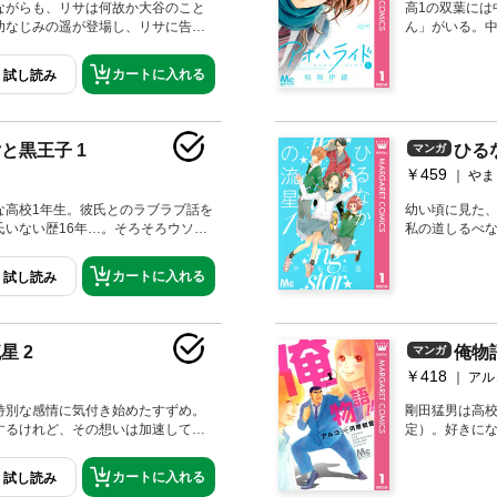
ながらも、リサは何故か大谷のこと
高1の双葉には
幼なじみの遥が登場し、リサに告白
ん」がいる。
け入れられない。そんなリサに大谷
偽って日々過
会うが、彼は
カートに入れる
試し読み
活グラフィテ
と黒王子 1
ひる
マンガ
￥459
やま
な高校1年生。彼氏とのラブラブ話を
幼い頃に見た
氏いない歴16年…。そろそろウソも
私の道しるべな
リカは街で見かけたイケメンを隠し
の転勤で、東
達に紹介したが何と、彼は同じ学校
日、慣れない
カートに入れる
試し読み
 しかもクールな見た目からは想像
恋も友情も全て
弱味を握られたエリカは、佐田くん
星 2
俺物
マンガ
￥418
アル
特別な感情に気付き始めたすずめ。
剛田猛男は高校
するけれど、その想いは加速してゆ
定）。好きに
スメイトの馬村がすずめに対して驚
の方に行っち
らは超モテモ
カートに入れる
試し読み
子を痴漢から救