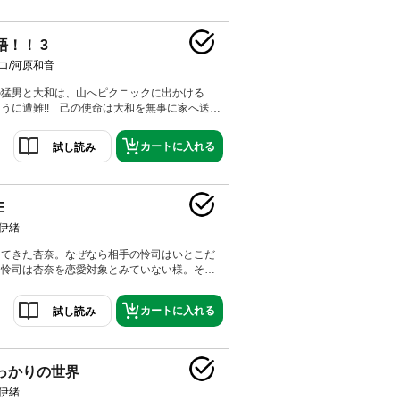
キュンも満載の、爆笑純情コメディー！
語！！ 3
コ/河原和音
の猛男と大和は、山へピクニックに出かける
うに遭難!! 己の使命は大和を無事に家へ送り
そう決意する猛男だが、一方の大和は初めて過
夜にドキドキ…。 爆笑と感動と胸キュンの最
カートに入れる
試し読み
ンボで、少女マンガの枠を軽々突破！ マンガ
巻する大ヒットコメディー。
E
伊緒
けてきた杏奈。なぜなら相手の怜司はいとこだ
、怜司は杏奈を恋愛対象とみていない様。その
高校に入って仲良くなった瑠海と怜司の仲を疑
ところが、瑠海には秘密があって…。
カートに入れる
試し読み
っかりの世界
伊緒