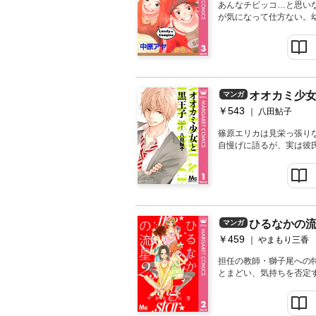
あんなチビッコ…と思い
が気になって仕方ない。
するけれど、どうにも受
は…!?
オオカミ少女
マンガ
￥543
八田鮎子
篠原エリカは見栄っ張り
自慢げに語るが、実は彼
限界と思ったある日、エ
撮り。自分の彼氏だと友
に通う佐田くんだった！
つかないほど超腹黒！ 
の“犬”を命じられ…!?
ひるなかの流
マンガ
￥459
やまもり三香
担任の教師・獅子尾への
とまどい、気持ちを否定
きます。そんな時、クラ
きの行動に出て!?