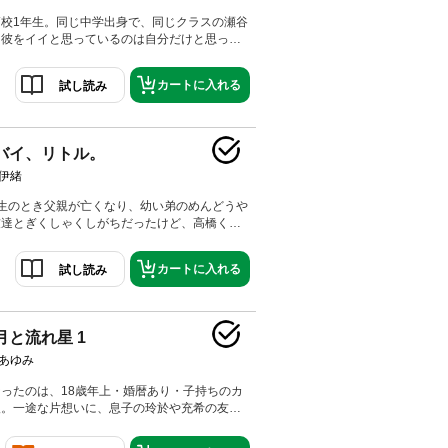
校1年生。同じ中学出身で、同じクラスの瀬谷
。彼をイイと思っているのは自分だけと思って
しかし友達の綾香が瀬谷に告白すると言い出し
時収録】ピカピカオレンジ／女のコ。男のコ。
カートに入れる
試し読み
のコ。
バイ、リトル。
伊緒
生のとき父親が亡くなり、幼い弟のめんどうや
友達とぎくしゃくしがちだったけど、高橋くん
がら応援してくれて――。心を紡ぐ小さな思春
録】恋と馬鹿と私／私の胸はチリチリと／TO
カートに入れる
試し読み
月と流れ星 1
あゆみ
ったのは、18歳年上・婚暦あり・子持ちのカ
聖。一途な片想いに、息子の玲於や充希の友だ
て──。 切なく揺れる恋心のゆくえはいか
録】ベイビィ★LOVE－10years after－