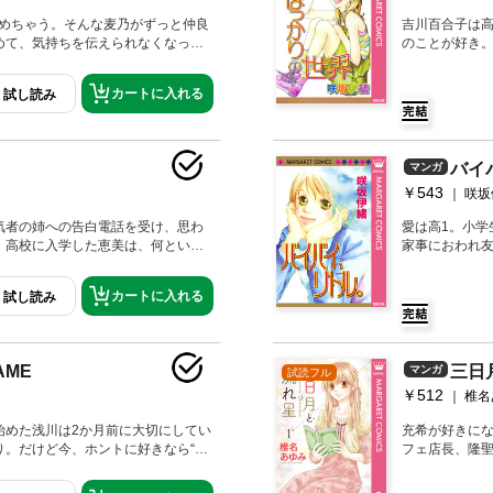
冷めちゃう。そんな麦乃がずっと仲良
吉川百合子は高
めて、気持ちを伝えられなくなっ
のことが好き
恋の真実に迫った読みきり3編収録。
いた百合子。
ブルース／ロマンスの輪郭／私が私
て…。 【同
カートに入れる
試し読み
／男のコ。女
バイ
マンガ
￥543
咲坂
気者の姉への告白電話を受け、思わ
愛は高1。小学
。高校に入学した恵美は、何という
家事におわれ
会ってしまい…!? あふれる愛の
はずっと陰な
期。 【同時収
カートに入れる
試し読み
O YOUNG
AME
三日
マンガ
試読フル
￥512
椎名
始めた浅川は2か月前に大切にしてい
充希が好きにな
り。だけど今、ホントに好きなら“祥
フェ店長、隆
けど、呼んでくれないのはなぜ…!?
ちもからんでき
みてる／ピンクになりたい。／「好
に…!? 【同時収