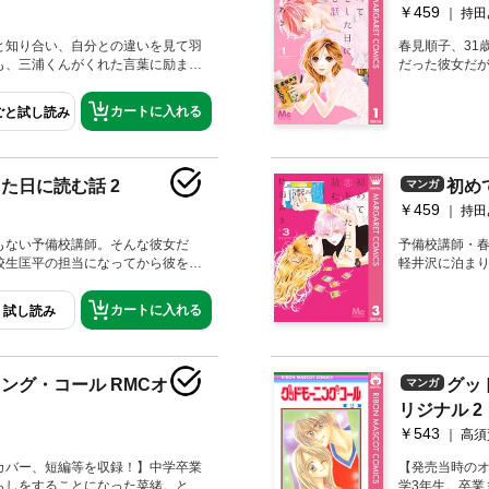
￥459
持田
と知り合い、自分との違いを見て羽
春見順子、31
も、三浦くんがくれた言葉に励まさ
だった彼女だ
をもちたいと決意して──。 胸の高
活動もパッと
ちばん輝く青春は、ここで出会え
な順子が出会
カートに入れる
ごと試し読み
れた不良の高
のか？
た日に読む話 2
初め
マンガ
￥459
持田
もない予備校講師。そんな彼女だ
予備校講師・
校生匡平の担当になってから彼を東
軽井沢に泊ま
ち込み始める。さらに20年近く順子
終えた雅志も
のエリート商社マン・雅志も積極的
し、今は南高
カートに入れる
試し読み
に揃う…！ 
録】初めて恋を
う方法／ホー
ング・コール RMCオ
グッ
マンガ
リジナル 2
￥543
高須
カバー、短編等を収録！】中学卒業
【発売当時の
らしをすることになった菜緒。とこ
学3年生。卒業