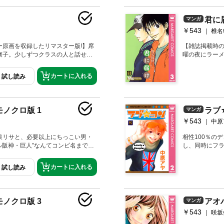
君に届
マンガ
￥543
椎名
ー原画を収録したリマスター版!】席
【雑誌掲載時の
爽子。少しずつクラスの人と話せる
曜の夜にラー
でも矢野と吉田は親しくしてくれ
後みんなで集
でいっぱい。しかし爽子が流したと
づくが、風早
カートに入れる
試し読み
が立ちはじめ…！？
た。そしてか
モノクロ版 1
ラブ
マンガ
￥543
中原
泉リサと、必要以上にちっこい男・
相性100％の
ル阪神・巨人”なんてコンビ名までつ
し、同時にフ
サは恋に悩むフツーのコで……!?
とに。だが、
ないリサは…
カートに入れる
試し読み
モノクロ版 3
アオ
マンガ
￥543
咲坂