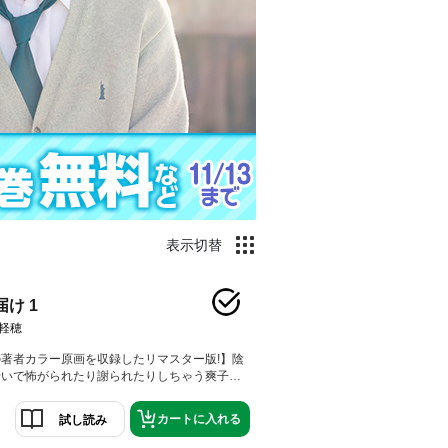
表示切替
け 1
軽穂
著者カラー原画を収録したリマスター版!】陰
せいで怖がられたり謝られたりしちゃう爽子。
だてなく接してくれる風早に憧れている。風早
かけに変わっていけるみたい…。夏休み前、爽
カートに入れる
試し読み
お化け役をやることに！？