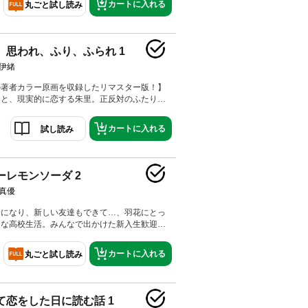
カートに入れる
丸ごと試し読み
、思われ、ふり、ふられ 1
伊緒
の著者カラー原画を収録したリマスター版！】
奈と、現実的に恋する朱里。正反対のふたりだ
なりました。モテる理央と、天然な和臣のふた
わり、きらめく青春と本音をぶつけあう恋がス
カートに入れる
試し読み
！
ーレモンソーダ 2
真優
きになり、新しい友達もできて…、羽花にとっ
うな高校生活。みんなで出かけた新入生歓迎遠
事件が待ち受けていて──!? 青く、甘く─
めく青春がここにある！
カートに入れる
丸ごと試し読み
て恋をした日に読む話 1