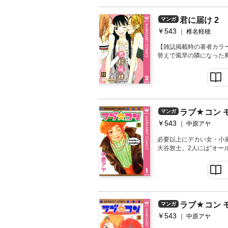
君に届け 2
マンガ
￥543
椎名軽穂
【雑誌掲載時の著者カラ
替えで風早の隣になった
ようになってきた。なか
て、爽子は初めての幸せ
いう矢野と吉田の悪い噂
ラブ★コン 
マンガ
￥543
中原アヤ
必要以上にデカい女・小
大谷敦士。2人には“オー
いてる。だけど、本当のリ
ラブ★コン 
マンガ
￥543
中原アヤ