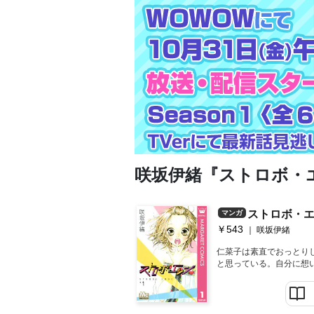
咲坂伊緒『ストロボ・
ストロボ・エ
マンガ
￥543
咲坂伊緒
仁菜子は素直でおっとり
と思っている。自分に想
いわれて、いいヤツだと
車で学校で人気の男子・
で仁菜子は新しい気持ち
い…!? 仁菜子のほんと