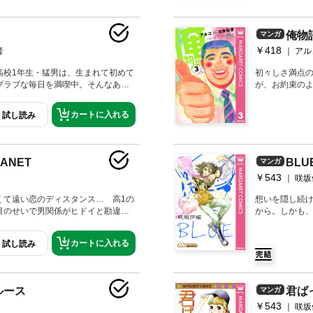
て泣けて、胸
俺物
マンガ
￥418
音
アル
高校1年生・猛男は、生まれて初めて
初々しさ満点
ブラブな毎日を満喫中。そんなある
が、お約束のよ
ン開催を頼まれる。猛男も男友達を
届けること。
ることに！ もちろんイケメンの砂
ごす2人きりの
カートに入れる
試し読み
コン会場で、思わぬ大事件が発生!!
強トリプルコ
猛男の底力が大爆発…!?
界の話題を席
LANET
BLU
マンガ
￥543
咲坂
くて遠い恋のディスタンス… 高1の
想いを隠し続
目のせいで男関係がヒドイと勘違い
から。しかも
そんな、さくらを守ってくれるのは
せいか杏奈は
、さくらは10年間ずっと勘九郎に片
ってしまう。
カートに入れる
試し読み
好きな人ができて…。 表題作他、
を描いた読みきり3編収録。 【収録
ET／恋雫／明日みる夢／NEXT WORL
ルース
君ば
マンガ
￥543
咲坂