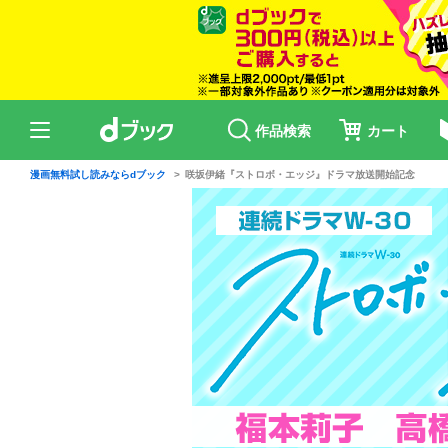
作品検索
カート
漫画無料試し読みならdブック
咲坂伊緒『ストロボ・エッジ』ドラマ放送開始記念