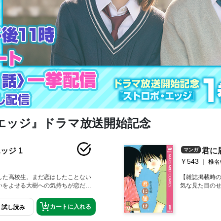
エッジ』ドラマ放送開始記念
ッジ 1
君に届
マンガ
￥543
椎名
した高校生。まだ恋はしたことない
【雑誌掲載時の
いをよせる大樹への気持ちが恋だと
気な見た目の
は思ってるけど…？ ある帰り道電
爽子に分けへ
蓮と出会う。少しの会話や笑顔だけ
の言葉をきっ
カートに入れる
試し読み
を感じる。この気持ちはいった
子は肝試しで
の初恋が始まる！