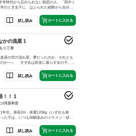
中学時代から忘れられない初恋の人、「田中く
中学のとき女子に、はぶられた経験から自分を
ごしている。「田中くん」を思わせる男子に出
――。熱く青く一生懸命にぶつかりあう高校生
カートに入れる
試し読み
ィ！
なかの流星 1
もり三香
、真昼の空の流れ星。夢だったのか、それとも
のか──。 すずめは田舎に暮らす女の子。親
京の高校に転入することになりました。上京初
東京で迷子になったすずめが出会ったのは…？
カートに入れる
試し読み
が未知の新生活が始まります!!
語！！ 1
コ/河原和音
1年生。身長2m・体重120kg（いずれも推
なった子は、いつも幼馴染みのイケメン・砂川
ゃうけど、真っ直ぐで不器用で鈍感で、男子か
テ！ ある朝、通学電車の中で、ひとりの女の
カートに入れる
試し読み
ったことで猛男にも春到来の予感…!? 笑っ