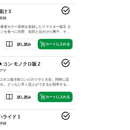
け 3
軽穂
著者カラー原画を収録したリマスター版!】土
メンを食べに矢野、吉田と出かけた爽子。その
まって話して嬉しい一時を過ごす。体育祭が近
とはドキドキしてうまく話せなくなってしまっ
カートに入れる
試し読み
わいいくるみが爽子に声をかけてきて…。
★コン モノクロ版 2
アヤ
デコボコ漫才師コンビのリサと大谷。同時に恋
ラれ、どっちに早く恋人ができるか競争するこ
大谷に元カノがいたことが発覚し、動揺を隠せ
。
カートに入れる
試し読み
ハライド 1
伊緒