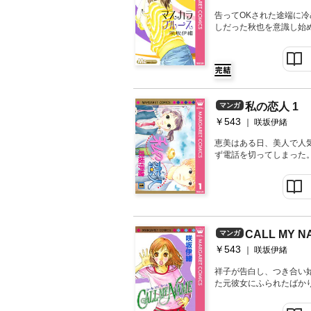
告ってOKされた途端に
しだった秋也を意識し始
て…。 表題作を含む、
【収録作品】マスカラ 
であるために―長い夢―
私の恋人 1
マンガ
￥543
咲坂伊緒
恵美はある日、美人で人
ず電話を切ってしまった
偶然か、その電話の主と出
鼓動。
CALL MY N
マンガ
￥543
咲坂伊緒
祥子が告白し、つき合い
た元彼女にふられたばか
子”と呼んでほしいのだ
【同時収録】透明の夢を