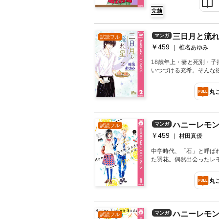
き」なんて言わない／愛
三日月と流れ
マンガ
試読フル
￥459
椎名あゆみ
18歳年上・妻と死別・
いつづける充希。そんな彼
だが、隆聖の息子の玲於
─。 揺れる恋心は、切な
丸
録】ベイビィ★LOVE－10ye
ハニーレモン
マンガ
試読フル
￥459
村田真優
中学時代、「石」と呼ば
た羽花。偶然出会ったレ
れて、同じ高校に入学した
く弾ける青春が、ここか
丸
ハニーレモン
マンガ
試読フル