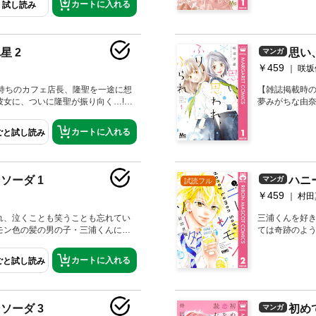
カートに入れる
試し読み
のある風景
星 2
思い
マンガ
￥459
咲坂
子持ちのカフェ店長、隆聖を一途に想
【雑誌掲載時
女に、ついに隆聖が振り向く…!?
夢みがちな由
もまた複雑な思いを抱えていて─
けど、友達に
さで輝きを増す──!! 【同時収
りの男子も加
カートに入れる
ごと試し読み
ars after－ おまけ編
タートします
ソーダ 1
ハニ
マンガ
試読フル
￥459
村田
れ、泣くことも笑うことも忘れてい
三浦くんを好
モン色の髪の男の子・三浦くんに憧
ては奇跡のよ
けれど──!? ソーダ水のように甘
足では、思わぬ
らはじまる！
─。無限にとき
カートに入れる
ごと試し読み
ソーダ 3
初め
マンガ