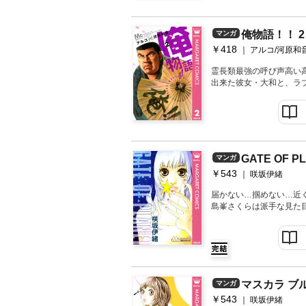
俺物語！！ 2
マンガ
￥418
アルコ/河原和
霊長類最強の呼び声高い
出来た彼女・大和と、ラ
日、大和が友達から合コ
集めて合コンに初参加す
川も参加。ところが！ 合
絶体絶命の大ピンチに、
GATE OF P
マンガ
￥543
咲坂伊緒
届かない…掴めない…近
島峯さくらは派手な見た
され、女子ウケは最悪。
幼なじみの勘九郎。実は
想い。ところが勘九郎に
切なくて不器用な恋模様
作品】GATE OF PLAN
D
マスカラ ブ
マンガ
￥543
咲坂伊緒