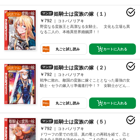
姫騎士は蛮族の嫁（１）
マンガ
試読フル
￥792
コトバノリアキ
野蛮なる蛮族王と高潔なる女騎士。 文化も立場も異
なる二人の、本格異世界婚姻譚！！
カートに入れる
丸ごと試し読み
姫騎士は蛮族の嫁（２）
マンガ
試読フル
￥792
コトバノリアキ
戦争に敗れ、敵国の蛮族に嫁ぐこととなった最強の女
騎士・セラの嫁入り準備進行中！？ 女騎士がどんど
ん可愛くなっちゃう第二幕！
カートに入れる
丸ごと試し読み
姫騎士は蛮族の嫁（５）
マンガ
￥792
コトバノリアキ
ドワーフの里での生活、真の竜との再戦を経て、己と
向き合う覚悟を決めたセラ。二人の恋は、もっと自由