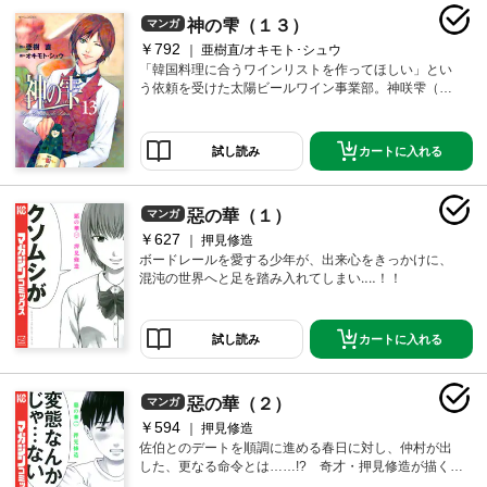
神の雫（１３）
マンガ
￥792
亜樹直/オキモト･シュウ
「韓国料理に合うワインリストを作ってほしい」とい
う依頼を受けた太陽ビールワイン事業部。神咲雫（か
んざき・しずく）は、ワインの可能性を信じ単身韓国
に飛んだ。なかなか手がかりを見つけられずにいた
が、思いがけない形で遠峰一青（とおみね・いっせ
カートに入れる
試し読み
い）からヒントをもらう。その手がかりをもとに、雫
はある解答に行き着く。ついに大団円！ 激辛韓国料
理 vs．赤ワイン!!
惡の華（１）
マンガ
￥627
押見修造
ボードレールを愛する少年が、出来心をきっかけに、
混沌の世界へと足を踏み入れてしまい‥‥！！
カートに入れる
試し読み
惡の華（２）
マンガ
￥594
押見修造
佐伯とのデートを順調に進める春日に対し、仲村が出
した、更なる命令とは……!? 奇才・押見修造が描く背
徳的純愛ストーリー！