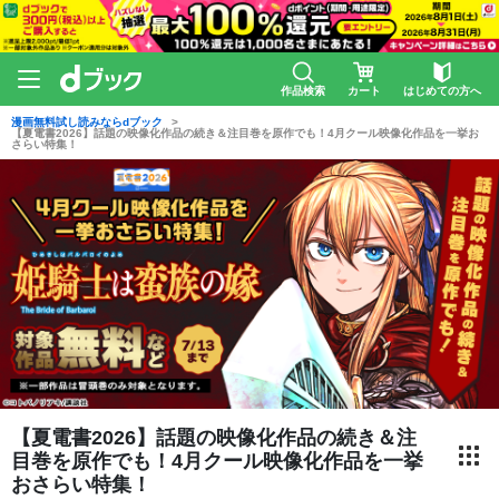
作品検索
カート
はじめての方へ
漫画無料試し読みならdブック
【夏電書2026】話題の映像化作品の続き＆注目巻を原作でも！4月クール映像化作品を一挙お
さらい特集！
【夏電書2026】話題の映像化作品の続き＆注
目巻を原作でも！4月クール映像化作品を一挙
おさらい特集！