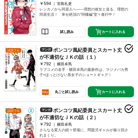
￥594
宮島礼吏
レンカノから同居人へ――理想の彼女と送る、理想の
同居生活！ 幸せ絶頂の“同棲編”堂々進行中！
カートに入れる
試し読み
ポンコツ風紀委員とスカート丈
マンガ
試読フル
が不適切なＪＫの話（１）
￥792
横田卓馬
ラブコメの名手・横田卓馬の最新作は、マジメバカ男
子×ほっとけない系女子のショートギャグ！
カートに入れる
丸ごと試し読み
ポンコツ風紀委員とスカート丈
マンガ
試読フル
が不適切なＪＫの話（２）
￥792
横田卓馬
さらなる変人の続々登場に、問題児ギャルが振り回さ
れまくり。