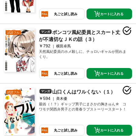
カートに入れる
丸ごと試し読み
ポンコツ風紀委員とスカート丈
マンガ
試読フル
が不適切なＪＫの話（３）
￥792
横田卓馬
天然風紀委員のホメ殺しに、チョロいギャルが照れま
くり。
カートに入れる
丸ごと試し読み
山口くんはワルくない（１）
マンガ
試読フル
￥594
斉木優
最凶（！？）ギャップ男子にまさかの胸きゅん☆ コ
ワモテ関西弁男子との青春ラブストーリースタート！
カートに入れる
丸ごと試し読み