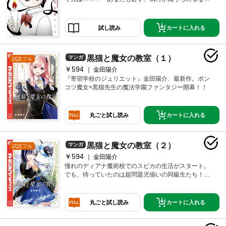
魅力に引き込まれる。
カートに入れる
試し読み
黒猫と魔女の教室（１）
マンガ
試読フル
￥594
金田陽介
『寄宿学校のジュリエット』金田陽介、最新作。ポン
コツ魔女×黒猫先生の魔法学園ファンタジー開幕！！
カートに入れる
丸ごと試し読み
黒猫と魔女の教室（２）
マンガ
試読フル
￥594
金田陽介
憧れのディアナ魔術校でのスピカの生活がスタート。
でも、待っていたのは超問題児揃いの同級生たち！個
性爆発で学級崩壊寸前！？
カートに入れる
丸ごと試し読み