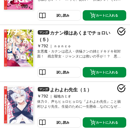
女さんはどなた？
カートに入れる
試し読み
カナン様はあくまでチョロい
マンガ
（５）
￥792
ｎｏｎｃｏ
女悪魔・カナンは恋人・供犠クンの姉とドキドキ初対
面！ 残念聖女・ジャンヌには救いの手が！？ 悪
魔・人間・聖女、交差する青春！
カートに入れる
試し読み
よわよわ先生（１）
マンガ
￥792
福地カミオ
体力０、声もヒョロヒョロな『よわよわ先生』こと鶸
村ひより先生。生徒のために一生懸命…なのになぜか
皆には怖がられていて！？
カートに入れる
試し読み