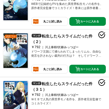
WEBで記録的なPVを集めた異世界転生モノの名作を、
原作者完全監修でコミカライズ！巻末には原作者書き
下ろしの短編小説を収録した、ファン必携の単行本い
よいよ発売！
カートに入れる
丸ごと試し読み
転生したらスライムだった件
マンガ
試読フル
（２）
￥792
川上泰樹/伏瀬/みっつばー
ドワーフ王国にて捕らわれてしまったリムル。自由な
発言を許されない裁判の行方は？ そしてドワーフ王
の下す審判とは!?
カートに入れる
丸ごと試し読み
転生したらスライムだった件
マンガ
（３１）
￥792
川上泰樹/伏瀬/みっつばー
ＷＥＢで人気の異世界モノ名作を、原作者完全監修で
コミカライズ！