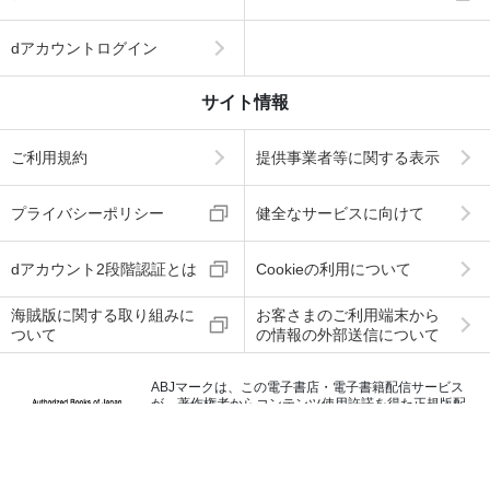
dアカウントログイン
サイト情報
ご利用規約
提供事業者等に関する表示
プライバシーポリシー
健全なサービスに向けて
dアカウント2段階認証とは
Cookieの利用について
海賊版に関する取り組みに
お客さまのご利用端末から
ついて
の情報の外部送信について
ABJマークは、この電子書店・電子書籍配信サービス
が、著作権者からコンテンツ使用許諾を得た正規版配
信サービスであることを示す登録商標（登録番号 第60
91713号）です。
ABJマークの詳細、ABJマークを掲示しているサービス
の一覧はこちら
→
https://aebs.or.jp/