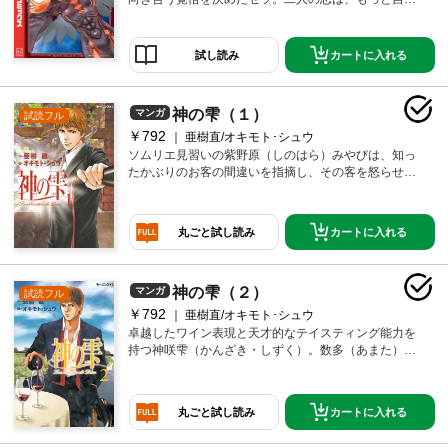
に！！ 大胆に！？
カートに入れる
試し読み
神の雫（１）
マンガ
試読フル
￥792
亜樹直/オキモト･シュウ
ソムリエ見習いの紫野原（しのはら）みやびは、知っ
たかぶりのお客の間違いを指摘し、その客を怒らせて
しまった。しかし、その客の連れとして来ていた神咲
雫（かんざき・しずく）のみごとなデキャンタージュ
によって救われる。実は彼は世界的に有名はワイン評
カートに入れる
丸ごと試し読み
論家、神咲豊多加（かんざき・ゆたか）の息子であっ
た――。神の気まぐれが生み落とした“一本のワイン”を
巡る、罪深き人間たちの物語が始まる。
神の雫（２）
マンガ
試読フル
￥792
亜樹直/オキモト･シュウ
卓越したワイン表現と天才的なテイスティング能力を
持つ神咲雫（かんざき・しずく）。数多（あまた）あ
るワインの頂点に立つ一本を探す旅が始まる――。ソ
ムリエ見習いの紫野原（しのはら）みやびが割ってし
まった高級ワインの代わりとして探し出したボトル
カートに入れる
丸ごと試し読み
が、ワインの持つ力強く深い、そしてせつない愛情を
呼び起こす。