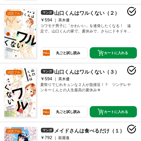
山口くんはワルくない（２）
マンガ
試読フル
￥594
斉木優
コワモテ男子に「かわいい」を連発したくなる！ 遠
足で、山口くんの家で、夏休みで、さらにドキドキが
止まらない第２巻！！
カートに入れる
丸ごと試し読み
山口くんはワルくない（３）
マンガ
試読フル
￥594
斉木優
夏祭りでじれキュンな２人が急接近！？ ツンデレヤ
ンキーくんとの人生最高の夏休み☆
カートに入れる
丸ごと試し読み
メイドさんは食べるだけ（１）
マンガ
試読フル
￥792
前屋進