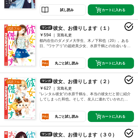
カートに入れる
試し読み
彼女、お借りします（１）
マンガ
試読フル
￥594
宮島礼吏
都内在住のダメダメ大学生、木ノ下和也（20）。ある
日、“ワケアリ”の超絶美少女、水原千鶴との出会いをキ
ッカケに、彼の人生は大きく変わり始めて──！？ “リ
アル”輝く“レンタル”ラブライフ、開幕！
カートに入れる
丸ごと試し読み
彼女、お借りします（２）
マンガ
試読フル
￥627
宮島礼吏
“レンタル彼女”の水原千鶴を、本当の彼女だと皆に紹介
してしまった和也。そして、友人に連れていかれた居
酒屋で──“レンカノ”＆元カノがまさかの鉢合わせ！！
おまけに、元カノ・麻美から突然のお誘いが！？
……どーする、和也！？ 更に、ハラハラドキドキ
カートに入れる
丸ごと試し読み
の“海カノ編”も開幕！！！
彼女、お借りします（３０）
マンガ