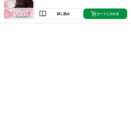
日までの期間限定です。2027年1月31日以降は、順次
元の表紙に差し替えられ、閲覧できなくなりますので
ご注意ください。☆『クロエマ』プライムビデオでド
カートに入れる
試し読み
ラマ化！☆6月12日(金)独占配信スタート「クロエマ」
W主演：杉咲花 多部未華子 恋も家も職も失った江間
宵（えま しょう）。人生詰んだ彼女が出会ったのはひ
とりで豪邸に住む謎の女・黒江神名（くろえ かな）。
「一晩だけ泊めてあげる」の言葉から始まる境遇も価
値観もかみ合わない二人の共同生活とクロエが始めた
占いの店の客が巻き起こす事件の数々。それぞれにあ
る謎は解けたり解けなかったり…。――どんなとき
も、締めは最高のパフェで。