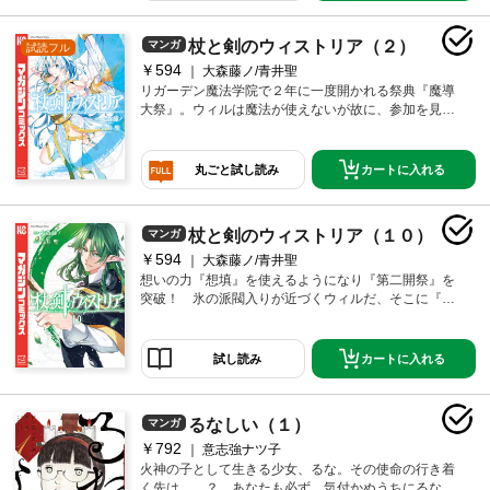
杖と剣のウィストリア（２）
マンガ
試読フル
￥594
大森藤ノ/青井聖
リガーデン魔法学院で２年に一度開かれる祭典『魔導
大祭』。ウィルは魔法が使えないが故に、参加を見送
るはずだったのだが…。
カートに入れる
丸ごと試し読み
杖と剣のウィストリア（１０）
マンガ
￥594
大森藤ノ/青井聖
想いの力『想填』を使えるようになり『第二開祭』を
突破！ 氷の派閥入りが近づくウィルだ、そこに『雷
公の杖』ゼオの横やりが…！
カートに入れる
試し読み
るなしい（１）
マンガ
￥792
意志強ナツ子
火神の子として生きる少女、るな。その使命の行き着
く先は……？ あなたも必ず、気付かぬうちにるなの