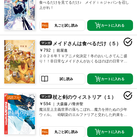
食べるだけを見てるだけ♪ メイドｉｎジャパンを召し
上がれ！
カートに入れる
丸ごと試し読み
メイドさんは食べるだけ（５）
マンガ
￥792
前屋進
２０２６年ＴＶアニメ化決定！冬のおいしさてんこ盛
り！！非日常なメイドさんがおくるほのぼの日常マン
ガ第５巻！！
カートに入れる
試し読み
杖と剣のウィストリア（１）
マンガ
試読フル
￥594
大森藤ノ/青井聖
魔法至上主義世界の落ちこぼれ…魔力を持たぬの少年
ウィル。 幼馴染のエルファリアと交わした約束を果
たすため、魔導士の頂点「至高の五杖」を目指す。魔
法を使えぬ彼の武器は、一振りの剣ーー!!
カートに入れる
丸ごと試し読み