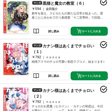
黒猫と魔女の教室（６）
マンガ
￥594
金田陽介
新年を迎え、スピカたちの新たな日常が始まった。星
座ごとに分かれて行う新授業「十二宮専科」で目指せ
レベルアップ！ 新章開幕！
カートに入れる
試し読み
カナン様はあくまでチョロい
マンガ
（１）
￥792
ｎｏｎｃｏ
純情アクマのチョロ可愛い初恋ラブコメ、始まります♪
カートに入れる
試し読み
カナン様はあくまでチョロい
マンガ
（２）
￥792
ｎｏｎｃｏ
チョロかわ悪魔（ヒロイン）・カナンの初恋は、今日
も騒がしい！！ …って、あれ？ 供犠クン、その聖