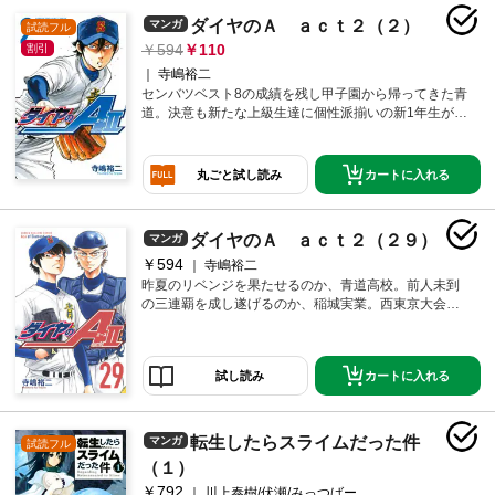
ダイヤのＡ ａｃｔ２（２）
マンガ
試読フル
594
110
割引
寺嶋裕二
センバツベスト8の成績を残し甲子園から帰ってきた青
道。決意も新たな上級生達に個性派揃いの新1年生が合
流。夏の全国制覇を目指し、新生・青道高校野球部が
動き出す！ 沢村栄純（さわむら・えいじゅん）2年生
編、第2巻!!
カートに入れる
丸ごと試し読み
ダイヤのＡ ａｃｔ２（２９）
マンガ
￥594
寺嶋裕二
昨夏のリベンジを果たせるのか、青道高校。前人未到
の三連覇を成し遂げるのか、稲城実業。西東京大会決
勝がついに開幕！
カートに入れる
試し読み
転生したらスライムだった件
マンガ
試読フル
（１）
￥792
川上泰樹/伏瀬/みっつばー