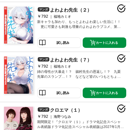
よわよわ先生（２）
マンガ
￥792
福地カミオ
新キャラも加わり、もっとよわよわ楽しい生活に！！
更に可愛さも刺激も増量のよわよわラブコメ、第２
巻！！
カートに入れる
試し読み
よわよわ先生（７）
マンガ
￥792
福地カミオ
姉の母性が大暴走！？ 鶸村先生の恩返し！？ 九栗
先輩のスランプ…！？ などなど皆のいつもとちょっ
ぴり違う一面が見れる第７巻！
カートに入れる
試し読み
クロエマ（１）
マンガ
￥792
海野つなみ
期間限定！『クロエマ（１）』ドラマ化記念スペシャ
ル表紙版ドラマ化記念スペシャル表紙版は2027年1月末