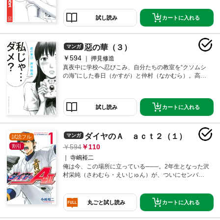
カートに入れる
試し読み
惡の華（３）
マンガ
￥594
押見修造
真夜中に学校へ忍びこみ、自分たちの教室を“クソムシ
の海”にした春日（かすが）と仲村（なかむら）。高揚
した一夜が明け、犯人だとバレる覚悟で春日は登校す
るが、偶然が重なり、変質者の仕業ということで片付
けられる。だが、プレッシャーに耐えられず苦しむ春
カートに入れる
試し読み
日。さらに、本当は春日が犯人であることが、彼女で
ある佐伯（さえき）にバレてしまう！！「別れよう」
佐伯に言う春日だが、彼女が出した衝撃的な答えと
は……！？
ダイヤのＡ ａｃｔ２（１）
マンガ
試読フル
594
110
割引
寺嶋裕二
俺は今、この場所に立っている───。2年生となった沢
村栄純（さわむら・えいじゅん）が、ついにセンバツ
甲子園のデビューを果たす！ 目指すは全国の頂点の
み!! 名門復活へ。青道高校野球部の快進撃が始まる!!
カートに入れる
丸ごと試し読み