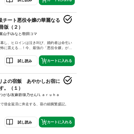
級チート悪役令嬢の華麗なる
冊版（２）
案山子/みなと/割田コマ
開幕し、ヒロインは泣き叫び、婚約者は命乞い
恐怖に震える…！今、最強の「悪役令嬢」が、
る！
カートに入れる
試し読み
りよの宿飯 あやかしお宿に
す。（１）
つがる/友麻碧/泉乃せん/Ｌａｒｕｈａ
理で借金返済に奔走する、葵の細腕繁盛記。
カートに入れる
試し読み