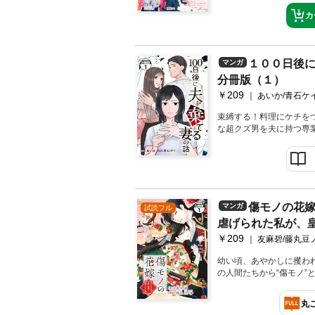
ムメイト』などのヒット
カ
13本も収録した超お得な
ください！
１００日後
マンガ
分冊版（１）
￥209
あいか/青石ケ
束縛する！料理にケチを
な超クズ男を夫に持つ専
活だけでも辟易していた
人は巧妙に隠しているつ
不倫相手はSNSで匂わ
ことを「世間知らずな冴
夫の思惑とは裏腹に、優
ルネイティブ！ つまり
傷モノの花
マンガ
試読フル
と幸せに生きていくために
虐げられた私が、
て生温いことはせず、し
り取ってやらねば!!! 月
￥209
れた理由～
友麻碧/藤丸豆
か原作の、爽快ざまぁス
画を。」収録】
幼い頃、あやかしに攫わ
の人間たちから“傷モノ”
いた白蓮寺家の若様との
を隠すため猿面をつけさ
丸
菜々緒はある日、紅椿家