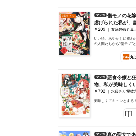
事件により面が外れ夜行
が、夜行はその美しさと
話「猿面の娘」を収録】
傷モノの花
マンガ
試読フル
虐げられた私が、
￥209
れた理由～
友麻碧/藤丸豆
幼い頃、あやかしに攫わ
の人間たちから“傷モノ”
いた白蓮寺家の若様との
を隠すため猿面をつけさ
丸
菜々緒はある日、紅椿家
事件により面が外れ夜行
が、夜行はその美しさと
話「皇國の鬼神」を収録
悪食令嬢と
マンガ
物、私が美味しく
￥792
（１）
水辺チカ/星彼
美味しくてキュンとする
真の聖女で
マンガ