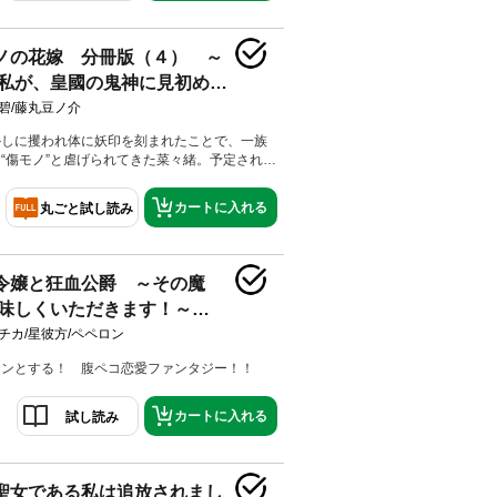
が外れ夜行に素顔を見られてしまう菜々緒だ
美しさと霊力の高さに興味を持ち――。【第2
という男」を収録】
ノの花嫁 分冊版（４） ～
私が、皇國の鬼神に見初めら
碧/藤丸豆ノ介
かしに攫われ体に妖印を刻まれたことで、一族
“傷モノ”と虐げられてきた菜々緒。予定されて
の若様との婚姻も従姉妹の暁美に奪われ、妖印
面をつけさせられて、惨めな生活を送っていた
カートに入れる
丸ごと試し読み
日、紅椿家の若き当主・夜行と出会う。とある
が外れ夜行に素顔を見られてしまう菜々緒だ
美しさと霊力の高さに興味を持ち――。【第4
収録】
令嬢と狂血公爵 ～その魔
味しくいただきます！～
チカ/星彼方/ペペロン
ュンとする！ 腹ペコ恋愛ファンタジー！！
カートに入れる
試し読み
聖女である私は追放されまし