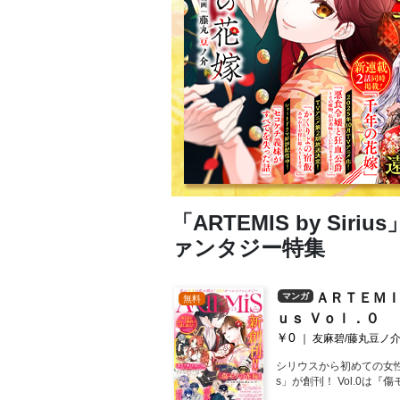
「ARTEMIS by S
ァンタジー特集
ＡＲＴＥＭ
マンガ
無料
ｕｓ Ｖｏｌ．０
￥0
友麻碧/藤丸豆ノ介/水辺チカ/星彼方/ペペロン/松もくば/鬱沢色素/ぷきゅのすけ/柚子れもん/山いも三太郎/見延案山子
シリウスから初めての女性向け電
s」が創刊！ Vol.0は
爵』、『セコケチ義妹が