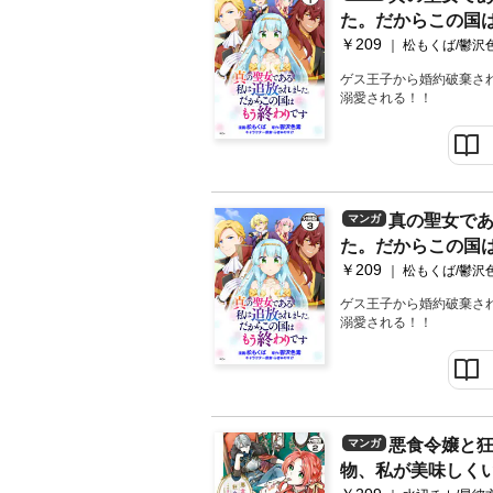
た。だからこの国
￥209
冊版（１）
松もくば/鬱沢
ゲス王子から婚約破棄さ
溺愛される！！
真の聖女で
マンガ
た。だからこの国
￥209
冊版（３）
松もくば/鬱沢
ゲス王子から婚約破棄さ
溺愛される！！
悪食令嬢と
マンガ
物、私が美味しく