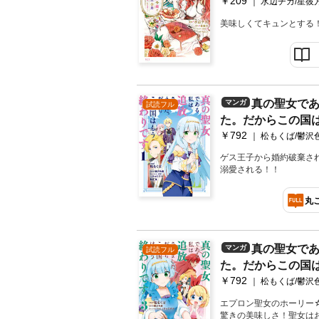
￥209
冊版（２）
水辺チカ/星彼
美味しくてキュンとする
真の聖女で
マンガ
試読フル
た。だからこの国
￥792
（１） 【電子限
松もくば/鬱沢
付き】
ゲス王子から婚約破棄さ
溺愛される！！
丸
真の聖女で
マンガ
試読フル
た。だからこの国
￥792
（３） 【電子限
松もくば/鬱沢
付き】
エプロン聖女のホーリー
驚きの美味しさ！聖女は