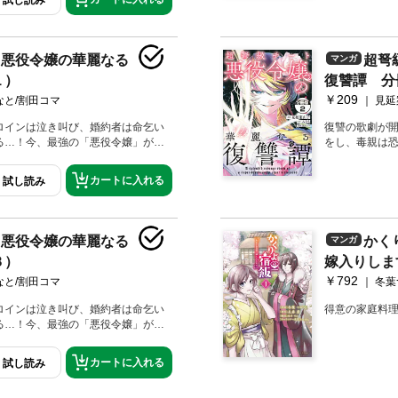
ト悪役令嬢の華麗なる
超弩
マンガ
１）
復讐譚 分
￥209
なと/割田コマ
見延
ロインは泣き叫び、婚約者は命乞い
復讐の歌劇が
る…！今、最強の「悪役令嬢」が、
をし、毒親は
全てを断罪す
カートに入れる
試し読み
ト悪役令嬢の華麗なる
かく
マンガ
３）
嫁入りしま
￥792
なと/割田コマ
冬葉
ロインは泣き叫び、婚約者は命乞い
得意の家庭料
る…！今、最強の「悪役令嬢」が、
カートに入れる
試し読み