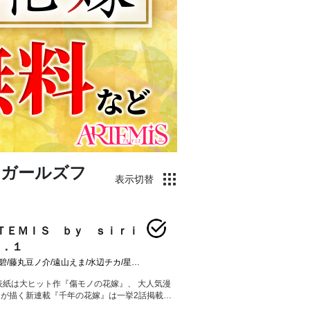
EOガールズフ
表示切替
ＴＥＭＩＳ ｂｙ ｓｉｒｉ
ｌ．１
チカ/星彼方/ペペロン/松もくば/鬱沢色素/ぷきゅのすけ/柚子れもん/山いも三太郎/見延案山子/みなと/割田コマ/あいか/飯田めしこ/赤羽明/青石ケイ/ゆいじ/栄条ルル/麻生りーち/冬葉つがる/泉乃せん/Ｌａｒｕｈａ/花邑まい/綾里けいし/ワタヌキ/緒崎カホ
1、表紙は大ヒット作『傷モノの花嫁』、 大人気漫
が描く新連載『千年の花嫁』は一挙2話掲載！
狂血公爵』『死に戻りの幸薄令嬢、今世では最