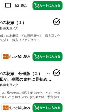
義兄様に溺愛されています』『真の聖女である
カートに入れる
試し読み
ました。だからこの国はもう終わりです。』
妹がすべてを失った話』などの大人気作も掲
連載2作もスタートの大ボリューム900ページで
ノの花嫁（１）
碧/藤丸豆ノ介
宿飯』の友麻碧、初の漫画原作！ 藤丸豆ノ介
グで描く、嫁入りファンタジー。
カートに入れる
丸ごと試し読み
ノの花嫁 分冊版（２） ～
私が、皇國の鬼神に見初めら
碧/藤丸豆ノ介
かしに攫われ体に妖印を刻まれたことで、一族
“傷モノ”と虐げられてきた菜々緒。予定されて
の若様との婚姻も従姉妹の暁美に奪われ、妖印
面をつけさせられて、惨めな生活を送っていた
カートに入れる
丸ごと試し読み
日、紅椿家の若き当主・夜行と出会う。とある