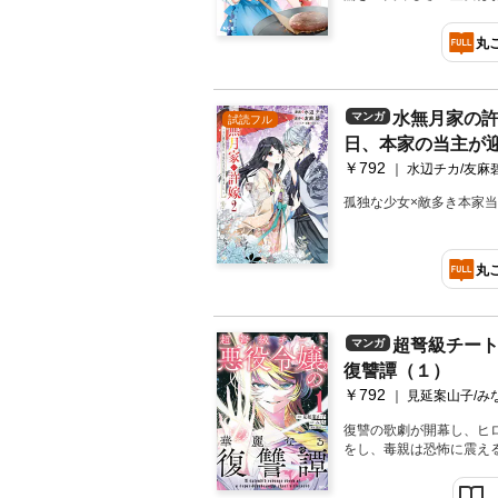
丸
水無月家の
マンガ
試読フル
日、本家の当主が
￥792
（２）
水辺チカ/友麻
孤独な少女×敵多き本家
丸
超弩級チー
マンガ
復讐譚（１）
￥792
見延案山子/み
復讐の歌劇が開幕し、ヒ
をし、毒親は恐怖に震え
全てを断罪する！