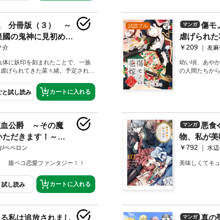
に素顔を見られてしまう菜々緒だ
事件により面
霊力の高さに興味を持ち――。【第1
が、夜行はその
話「紅椿夜行
嫁 分冊版（３） ～
傷モ
マンガ
試読フル
皇國の鬼神に見初めら
虐げられた
￥209
れた理由～
ノ介
友麻
れ体に妖印を刻まれたことで、一族
幼い頃、あや
と虐げられてきた菜々緒。予定されて
の人間たちから
婚姻も従姉妹の暁美に奪われ、妖印
いた白蓮寺家
せられて、惨めな生活を送っていた
を隠すため猿
カートに入れる
ごと試し読み
の若き当主・夜行と出会う。とある
菜々緒はある
に素顔を見られてしまう菜々緒だ
事件により面
霊力の高さに興味を持ち――。【第3
が、夜行はその
】
話「椿鬼」を
狂血公爵 ～その魔
悪食
マンガ
いただきます！～
物、私が美
￥792
（２）
方/ペペロン
水辺
！ 腹ペコ恋愛ファンタジー！！
美味しくてキ
カートに入れる
試し読み
ある私は追放されまし
真の
マンガ