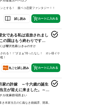
チカ/星彼方/ペペロン
ュンとする！ 腹ペコ恋愛ファンタジー！！
カートに入れる
試し読み
聖女である私は追放されまし
この国はもう終わりです
電子限定描きおろしペーパー
くば/鬱沢色素/ぷきゅのすけ
される！！“ざまぁ”待ったなし！ オレ様イケ
折檻！
カートに入れる
丸ごと試し読み
月家の許嫁 ～十六歳の誕生
当主が迎えに来ました。～
電子限定描きおろしペーパー
チカ/友麻碧/花邑まい
多き本家当主の仁義なき婚姻譚、開幕。