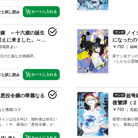
カートに入れる
ごと試し読み
許嫁 ～十六歳の誕生
ノイ
マンガ
迎えに来ました。～
になったの
￥792
同居始めま
碧/花邑まい
緒崎
当主の仁義なき婚姻譚。
家ナシ金ナシ
（しかも心霊
カートに入れる
ごと試し読み
ト悪役令嬢の華麗なる
超弩
マンガ
復讐譚（２
￥792
なと/割田コマ
見延
ロインは泣き叫び、婚約者は命乞い
復讐の歌劇が
る…！今、最強の「悪役令嬢」が、
をし、毒親は
全てを断罪す
カートに入れる
試し読み