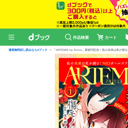
作品検索
カート
漫画無料試し読みならdブック
「ARTEMIS by Sirius」新創刊記念！私の未来は私