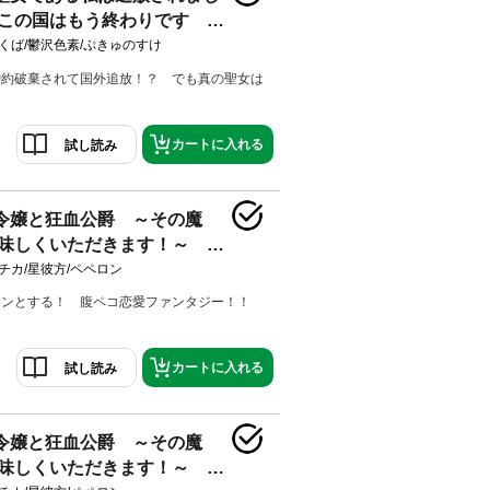
この国はもう終わりです 分
くば/鬱沢色素/ぷきゅのすけ
婚約破棄されて国外追放！？ でも真の聖女は
！
カートに入れる
試し読み
令嬢と狂血公爵 ～その魔
味しくいただきます！～ 分
チカ/星彼方/ペペロン
ュンとする！ 腹ペコ恋愛ファンタジー！！
カートに入れる
試し読み
令嬢と狂血公爵 ～その魔
味しくいただきます！～ 分