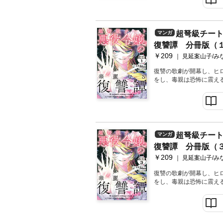
超弩級チー
マンガ
復讐譚 分冊版（
￥209
見延案山子/み
復讐の歌劇が開幕し、ヒ
をし、毒親は恐怖に震え
全てを断罪する！
超弩級チー
マンガ
復讐譚 分冊版（
￥209
見延案山子/み
復讐の歌劇が開幕し、ヒ
をし、毒親は恐怖に震え
全てを断罪する！