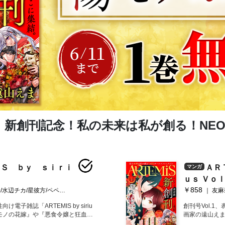
irius」新創刊記念！私の未来は私が創る！N
ＩＳ ｂｙ ｓｉｒｉ
ＡＲ
マンガ
ｕｓ Ｖｏ
￥858
/みなと/割田コマ/あいか/飯田めしこ/ゆいじ/栄条ルル/麻生りーち/冬葉つがる/泉乃せん/Ｌａｒｕｈａ/花邑まい/綾里けいし/ワタヌキ/緒崎カホ
友麻碧/藤丸豆ノ介/遠山えま/水辺
子雑誌「ARTEMIS by siriu
創刊号Vol.
『傷モノの花嫁』や『悪食令嬢と狂血公
画家の遠山えま
すべてを失った話』『ノイジールー
『悪食令嬢と