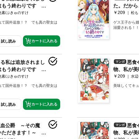
はもう終わりです 分
た。だから
￥209
冊版（２）
色素/ぷきゅのすけ
松も
れて国外追放！？ でも真の聖女は
ゲス王子から
溺愛される！
カートに入れる
試し読み
ある私は追放されまし
悪食
マンガ
はもう終わりです 分
物、私が美
￥209
冊版（１）
色素/ぷきゅのすけ
水辺
れて国外追放！？ でも真の聖女は
美味しくてキ
カートに入れる
試し読み
狂血公爵 ～その魔
悪食
マンガ
いただきます！～ 分
物、私が美