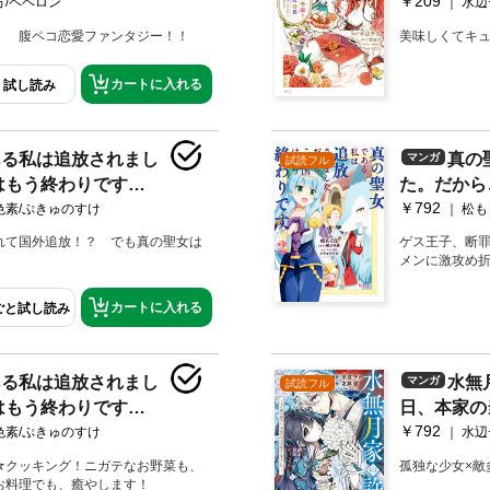
￥209
冊版（３）
方/ペペロン
水辺
！ 腹ペコ恋愛ファンタジー！！
美味しくてキ
カートに入れる
試し読み
ある私は追放されまし
真の
マンガ
試読フル
はもう終わりです
た。だから
￥792
定描きおろしペーパー
（２） 【
色素/ぷきゅのすけ
松も
付き】
れて国外追放！？ でも真の聖女は
ゲス王子、断罪
メンに激攻め
カートに入れる
ごと試し読み
ある私は追放されまし
水無
マンガ
試読フル
はもう終わりです
日、本家の
￥792
定描きおろしペーパー
（１） 【
色素/ぷきゅのすけ
水辺
付き】
☆クッキング！ニガテなお野菜も、
孤独な少女×敵
お料理でも、癒やします！