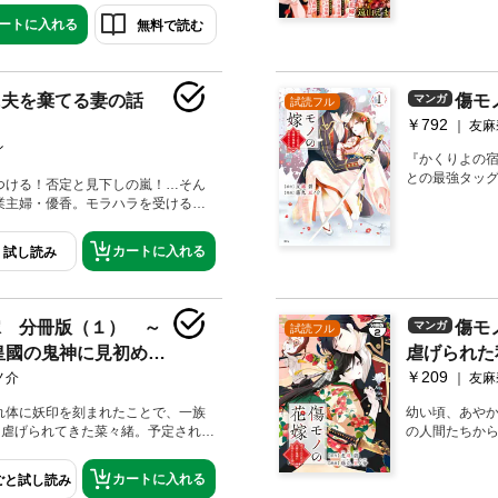
作品の第１話が無料で楽しめます！
恐ラスボスお
ートに入れる
無料で読む
1冊となっているので、是非お試し
私は追放され
『セコケチ義
載！ さらに新
発進！
に夫を棄てる妻の話
傷モ
マンガ
試読フル
￥792
友麻
イ
『かくりよの
との最強タッ
つける！否定と見下しの嵐！…そん
業主婦・優香。モラハラを受ける生
のに、夫は不倫までしていた！ 本
もりみたいだけど、イマドキ女子な
カートに入れる
試し読み
せ投稿をたっぷり披露中。でも優香の
えない女」だと決めつけて高を括る
香は不倫相手と全然同世代！デジタ
、証拠はガンガン集まっていく。娘
嫁 分冊版（１） ～
傷モ
マンガ
試読フル
も、“ただ何も準備せずに離婚”なん
皇國の鬼神に見初めら
虐げられた
っかり復讐して養育費も慰謝料も搾
間1000万PVの大人気ブロガー・あい
￥209
れた理由～
ノ介
友麻
トーリー！【第1話「だったら復讐計
れ体に妖印を刻まれたことで、一族
幼い頃、あや
と虐げられてきた菜々緒。予定されて
の人間たちから
婚姻も従姉妹の暁美に奪われ、妖印
いた白蓮寺家
せられて、惨めな生活を送っていた
を隠すため猿
カートに入れる
ごと試し読み
の若き当主・夜行と出会う。とある
菜々緒はある