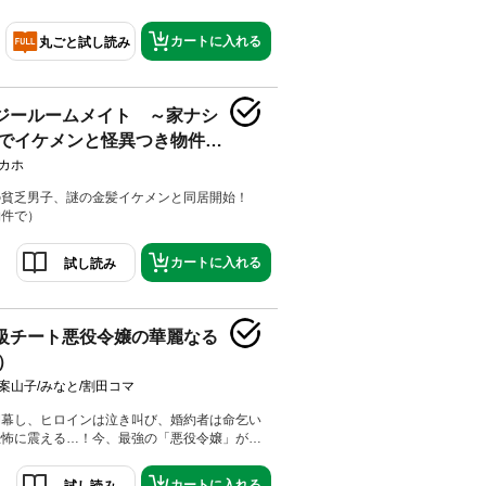
カートに入れる
丸ごと試し読み
ジールームメイト ～家ナシ
でイケメンと怪異つき物件で
した～（１）
カホ
の貧乏男子、謎の金髪イケメンと同居開始！
物件で）
カートに入れる
試し読み
級チート悪役令嬢の華麗なる
）
案山子/みなと/割田コマ
開幕し、ヒロインは泣き叫び、婚約者は命乞い
恐怖に震える…！今、最強の「悪役令嬢」が、
る！
カートに入れる
試し読み