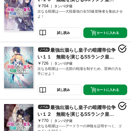
￥704
は皇位継承戦を影から支配する
タンバ/夕薙
次なる暗躍は――大陸最強の全SS級冒険者を集結させ
よ！
カートに入れる
試し読み
最強出涸らし皇子の暗躍帝位争
ノベル
い１１ 無能を演じるSSランク皇子
￥726
は皇位継承戦を影から支配する
タンバ/夕薙
次なる暗躍は――北部の戦場を制すため、雷神の力を
手にせよ！
カートに入れる
試し読み
最強出涸らし皇子の暗躍帝位争
ノベル
い１２ 無能を演じるSSランク皇子
￥770
は皇位継承戦を影から支配する【電
タンバ/夕薙
次なる暗躍は――アードラーの神髄を証明すべく、ゴ
子特別版】
ードンを討て！