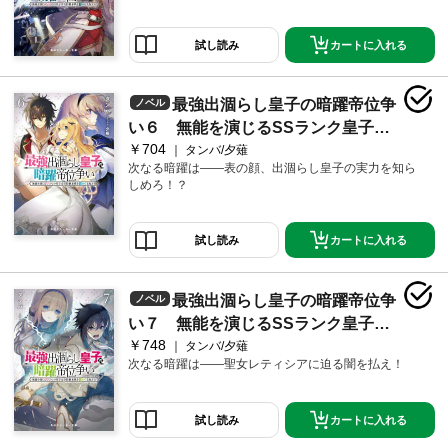
カートに入れる
試し読み
最強出涸らし皇子の暗躍帝位争
ノベル
い６ 無能を演じるSSランク皇子は
￥704
皇位継承戦を影から支配する
タンバ/夕薙
次なる暗躍は――表の顔、出涸らし皇子の実力を知ら
しめろ！？
カートに入れる
試し読み
最強出涸らし皇子の暗躍帝位争
ノベル
い７ 無能を演じるSSランク皇子は
￥748
皇位継承戦を影から支配する
タンバ/夕薙
次なる暗躍は――聖女レティシアに迫る闇を払え！
カートに入れる
試し読み