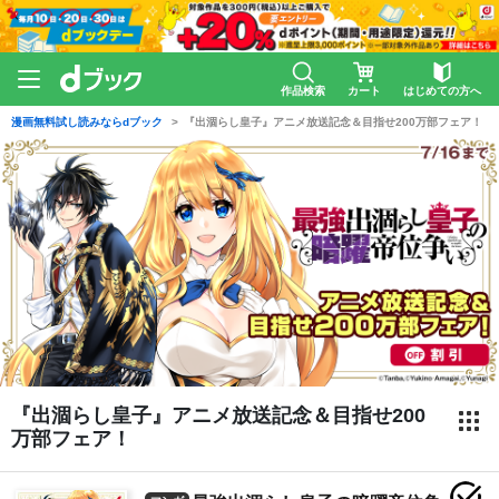
作品検索
カート
はじめての方へ
漫画無料試し読みならdブック
『出涸らし皇子』アニメ放送記念＆目指せ200万部フェア！
『出涸らし皇子』アニメ放送記念＆目指せ200
万部フェア！