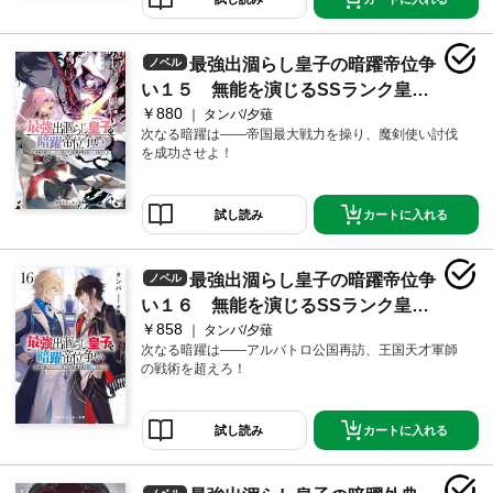
最強出涸らし皇子の暗躍帝位争
ノベル
い１５ 無能を演じるSSランク皇子
￥880
は皇位継承戦を影から支配する【電
タンバ/夕薙
次なる暗躍は――帝国最大戦力を操り、魔剣使い討伐
子特別版】
を成功させよ！
カートに入れる
試し読み
最強出涸らし皇子の暗躍帝位争
ノベル
い１６ 無能を演じるSSランク皇子
￥858
は皇位継承戦を影から支配する【電
タンバ/夕薙
次なる暗躍は――アルバトロ公国再訪、王国天才軍師
子特別版】
の戦術を超えろ！
カートに入れる
試し読み