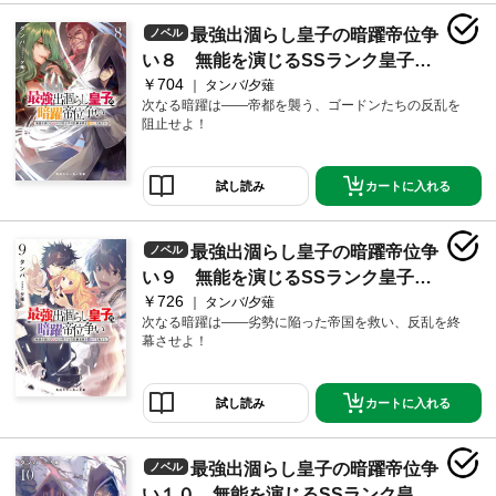
最強出涸らし皇子の暗躍帝位争
ノベル
い８ 無能を演じるSSランク皇子は
￥704
皇位継承戦を影から支配する
タンバ/夕薙
次なる暗躍は――帝都を襲う、ゴードンたちの反乱を
阻止せよ！
カートに入れる
試し読み
最強出涸らし皇子の暗躍帝位争
ノベル
い９ 無能を演じるSSランク皇子は
￥726
皇位継承戦を影から支配する
タンバ/夕薙
次なる暗躍は――劣勢に陥った帝国を救い、反乱を終
幕させよ！
カートに入れる
試し読み
最強出涸らし皇子の暗躍帝位争
ノベル
い１０ 無能を演じるSSランク皇子