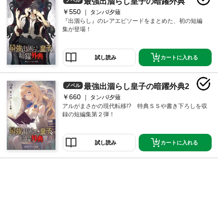
最強出涸らし皇子の暗躍外典
ノベル
￥550
タンバ/夕薙
『出涸らし』のレアエピソードをまとめた、初の短編
集が登場！
カートに入れる
試し読み
最強出涸らし皇子の暗躍外典2
ノベル
￥660
タンバ/夕薙
アルがまさかの現代転移!? 特典ＳＳや書き下ろしを収
録の短編集第２弾！
カートに入れる
試し読み