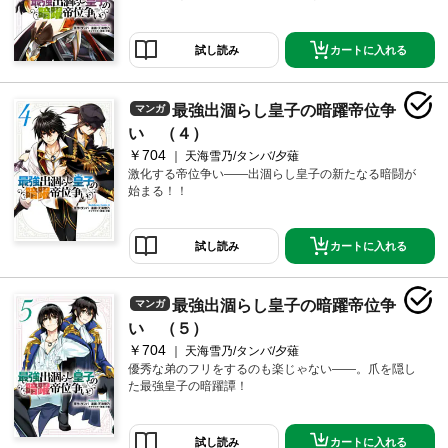
カートに入れる
試し読み
最強出涸らし皇子の暗躍帝位争
マンガ
い （４）
￥704
天海雪乃/タンバ/夕薙
激化する帝位争い――出涸らし皇子の新たなる暗闘が
始まる！！
カートに入れる
試し読み
最強出涸らし皇子の暗躍帝位争
マンガ
い （５）
￥704
天海雪乃/タンバ/夕薙
優秀な弟のフリをするのも楽じゃない――。爪を隠し
た最強皇子の暗躍譚！
カートに入れる
試し読み