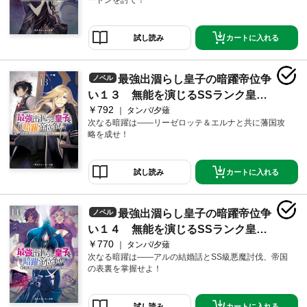
カートに入れる
試し読み
最強出涸らし皇子の暗躍帝位争
ノベル
い１３ 無能を演じるSSランク皇子
￥792
は皇位継承戦を影から支配する【電
タンバ/夕薙
次なる暗躍は――リーゼロッテ＆エルナと共に藩国攻
子特別版】
略を成せ！
カートに入れる
試し読み
最強出涸らし皇子の暗躍帝位争
ノベル
い１４ 無能を演じるSSランク皇子
￥770
は皇位継承戦を影から支配する【電
タンバ/夕薙
次なる暗躍は――アルの結婚話とSS級悪魔討伐、帝国
子特別版】
の表裏を掌握せよ！
カートに入れる
試し読み