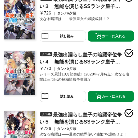
い３ 無能を演じるSSランク皇子は
￥726
皇位継承戦を影から支配する
タンバ/夕薙
次なる暗躍は――最強皇女の縁談成就！？
カートに入れる
試し読み
最強出涸らし皇子の暗躍帝位争
ノベル
い４ 無能を演じるSSランク皇子は
￥770
皇位継承戦を影から支配する
タンバ/夕薙
シリーズ累計10万部突破!（2020年7月時点）次なる暗
躍は三つ巴の極秘情報争奪戦!?
カートに入れる
試し読み
最強出涸らし皇子の暗躍帝位争
ノベル
い５ 無能を演じるSSランク皇子は
￥726
皇位継承戦を影から支配する
タンバ/夕薙
次なる暗躍は――最強の結界使い“仙姫”を護衛せよ！