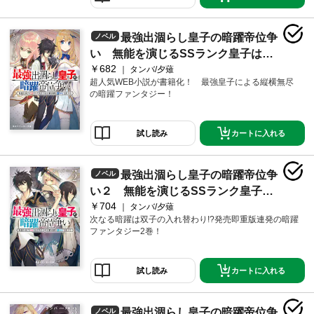
最強出涸らし皇子の暗躍帝位争
ノベル
い 無能を演じるSSランク皇子は皇
￥682
位継承戦を影から支配する
タンバ/夕薙
超人気WEB小説が書籍化！ 最強皇子による縦横無尽
の暗躍ファンタジー！
カートに入れる
試し読み
最強出涸らし皇子の暗躍帝位争
ノベル
い２ 無能を演じるSSランク皇子は
￥704
皇位継承戦を影から支配する【電子
タンバ/夕薙
次なる暗躍は双子の入れ替わり!?発売即重版連発の暗躍
特別版】
ファンタジー2巻！
カートに入れる
試し読み
最強出涸らし皇子の暗躍帝位争
ノベル