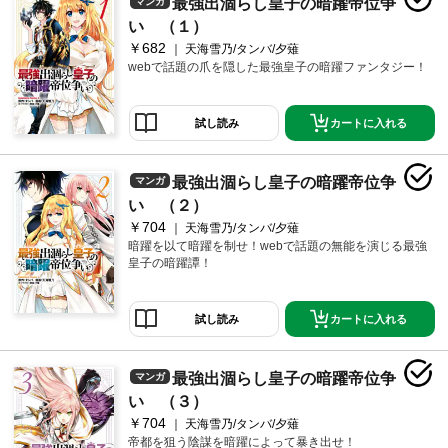
最強出涸らし皇子の暗躍帝位争
マンガ
い （１）
￥682
天海雪乃/タンバ/夕薙
webで話題の爪を隠した最強皇子の暗躍ファンタジー！
カートに入れる
試し読み
最強出涸らし皇子の暗躍帝位争
マンガ
い （２）
￥704
天海雪乃/タンバ/夕薙
暗躍を以て暗躍を制せ！webで話題の無能を演じる最強
皇子の暗躍譚！
カートに入れる
試し読み
最強出涸らし皇子の暗躍帝位争
マンガ
い （３）
￥704
天海雪乃/タンバ/夕薙
帝都を狙う陰謀を暗躍によって暴き出せ！