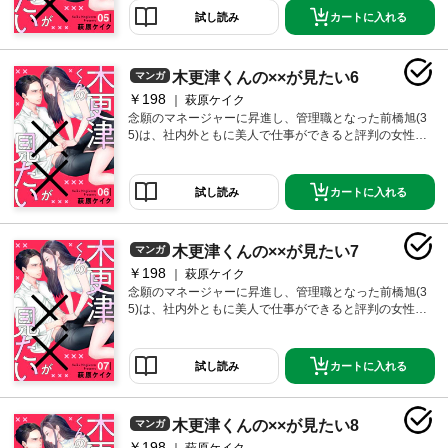
性のリアルを描いた“不器用で純粋で、少し普通じゃな
めていた。「もうセックスはしたくない。」そして、
カートに入れる
試し読み
い”リハビリ恋愛！
一つの欲望が彼女の中で芽生え始め…「男の人が自分
を見て興奮して、一人でシてるところが見たい！」そ
んななか、取引先のちょっと自意識過剰なイケメンデ
木更津くんの××が見たい6
マンガ
ィレクター・木更津耕哉(29)と知り合うが、木更津もま
た、イジメのトラウマで女性に劣等感があり、いまだ
￥198
萩原ケイク
に、ほぼ童貞、「一人でシてるところを見られた
念願のマネージャーに昇進し、管理職となった前橋旭(3
い！」という欲望を持っていた！？カラダの関係から
5)は、社内外ともに美人で仕事ができると評判の女性。
始まった二人の恋、いったいどうなる…！？仕事、昇
だが、セックスに対して劣等感があり、それが原因で
進、恋愛、結婚。30代半ばの生き方に悩み、頑張る女
夫にも浮気をされバツイチ、もう恋愛も結婚もあきら
性のリアルを描いた“不器用で純粋で、少し普通じゃな
めていた。「もうセックスはしたくない。」そして、
カートに入れる
試し読み
い”リハビリ恋愛！
一つの欲望が彼女の中で芽生え始め…「男の人が自分
を見て興奮して、一人でシてるところが見たい！」そ
んななか、取引先のちょっと自意識過剰なイケメンデ
木更津くんの××が見たい7
マンガ
ィレクター・木更津耕哉(29)と知り合うが、木更津もま
た、イジメのトラウマで女性に劣等感があり、いまだ
￥198
萩原ケイク
に、ほぼ童貞、「一人でシてるところを見られた
念願のマネージャーに昇進し、管理職となった前橋旭(3
い！」という欲望を持っていた！？カラダの関係から
5)は、社内外ともに美人で仕事ができると評判の女性。
始まった二人の恋、いったいどうなる…！？仕事、昇
だが、セックスに対して劣等感があり、それが原因で
進、恋愛、結婚。30代半ばの生き方に悩み、頑張る女
夫にも浮気をされバツイチ、もう恋愛も結婚もあきら
性のリアルを描いた“不器用で純粋で、少し普通じゃな
めていた。「もうセックスはしたくない。」そして、
カートに入れる
試し読み
い”リハビリ恋愛！
一つの欲望が彼女の中で芽生え始め…「男の人が自分
を見て興奮して、一人でシてるところが見たい！」そ
んななか、取引先のちょっと自意識過剰なイケメンデ
木更津くんの××が見たい8
マンガ
ィレクター・木更津耕哉(29)と知り合うが、木更津もま
た、イジメのトラウマで女性に劣等感があり、いまだ
￥198