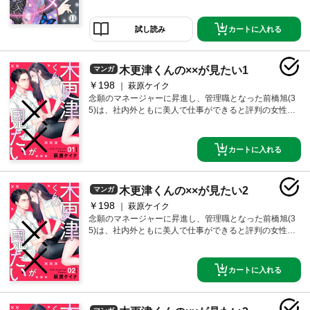
らは行き遅れだの、恥ずかしいだの文句を言われてい
年・耀一郎だった!?
るが、当の本人は、どこ吹く風。そんなある日、仕事
中に、見知らぬイケメン大学青年から突然プレゼント
カートに入れる
試し読み
をもらう。色めきだつ仕事仲間たちだったが、わけの
わからない蘭子は極めて冷静。だが、家ではとんでも
ない問題が起きていた。なんと、子爵の蝶名橋家から
木更津くんの××が見たい1
マンガ
蘭子に縁談の話が来ているという。実は祖父同士が孫
￥198
を結婚させる約束をしていたのだ。とはいえ、仕事も
萩原ケイク
楽しいし、結婚にもまだ興味のない蘭子は断るが、体
念願のマネージャーに昇進し、管理職となった前橋旭(3
裁を保ちたい両親の勢いに押され、しぶしぶ蝶名橋家
5)は、社内外ともに美人で仕事ができると評判の女性。
へ向かうことに。そして当日、そこで待っていたの
だが、セックスに対して劣等感があり、それが原因で
は、カフェーでプレゼントをくれたあの無愛想な青
夫にも浮気をされバツイチ、もう恋愛も結婚もあきら
年・耀一郎だった!?
めていた。「もうセックスはしたくない。」そして、
カートに入れる
一つの欲望が彼女の中で芽生え始め…「男の人が自分
を見て興奮して、一人でシてるところが見たい！」そ
んななか、取引先のちょっと自意識過剰なイケメンデ
木更津くんの××が見たい2
マンガ
ィレクター・木更津耕哉(29)と知り合うが、木更津もま
た、イジメのトラウマで女性に劣等感があり、いまだ
￥198
萩原ケイク
に、ほぼ童貞、「一人でシてるところを見られた
念願のマネージャーに昇進し、管理職となった前橋旭(3
い！」という欲望を持っていた！？カラダの関係から
5)は、社内外ともに美人で仕事ができると評判の女性。
始まった二人の恋、いったいどうなる…！？仕事、昇
だが、セックスに対して劣等感があり、それが原因で
進、恋愛、結婚。30代半ばの生き方に悩み、頑張る女
夫にも浮気をされバツイチ、もう恋愛も結婚もあきら
性のリアルを描いた“不器用で純粋で、少し普通じゃな
めていた。「もうセックスはしたくない。」そして、
カートに入れる
い”リハビリ恋愛！
一つの欲望が彼女の中で芽生え始め…「男の人が自分
を見て興奮して、一人でシてるところが見たい！」そ
んななか、取引先のちょっと自意識過剰なイケメンデ