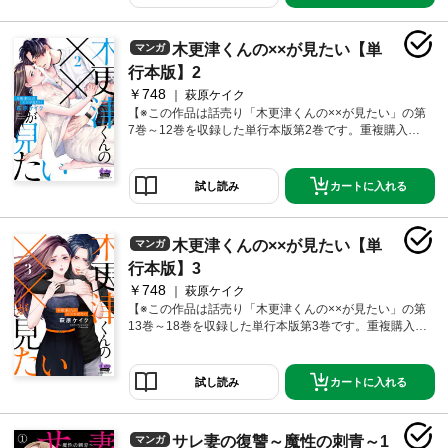
となった前橋(まえばし)旭(あさひ)(35)は、社内外とも
に美人で仕事ができると評判の女性。だが、セックス
に対して劣等感があり、それが原因で夫にも浮気をさ
木更津くんの××が見たい【単
マンガ
れバツイチ、もう恋愛も結婚もあきらめていた。「も
うセックスはしたくない。」そして、一つの欲望が彼
行本版】2
女の中で芽生え始め…。そんななか、取引先のちょっ
￥748
萩原ケイク
と自意識過剰なイケメンディレクター・木更津(きさら
【※この作品は話売り「木更津くんの××が見たい」の第
づ)耕哉(こうや)(29)と知り合うが、木更津もまた、イジ
7巻～12巻を収録した単行本版第2巻です。重複購入に
メのトラウマで女性に劣等感があり、いまだに、ほぼ
ご注意ください。】美人で仕事ができるけれど、セッ
童貞、人に言えない欲望を持っていた!?偶然なのか必然
クスに劣等感がある前橋旭（35）。恋愛に臆病になり
なのか、需要と供給が一致した二人は本能の赴くま
つつも、「男の人が自分を見て興奮して、一人でシて
カートに入れる
試し読み
ま、お互いの性欲を解消し始めて―?…。
るところが見たい！」というねじくれた願望を抱いて
いた。そんな中、取引先のちょっと自意識過剰なイケ
メンディレクター・木更津（29）とまさかの欲望合
木更津くんの××が見たい【単
マンガ
致。「俺は見られたいんです、ひとりでシてるところ
を！」。性癖をさらけ出す気持ちよさ、受け入れられ
行本版】3
る肯定感。二人はやがて、お互いのプライベートな事
￥748
萩原ケイク
情をきっかけに「セックス」に踏み出す。「私の体、
【※この作品は話売り「木更津くんの××が見たい」の第
大丈夫なんだ――！」そうして、女としての自信を取
13巻～18巻を収録した単行本版第3巻です。重複購入に
り戻すことに成功した旭。ところがその矢先、仕事の
ご注意ください。】「前橋さんが好きだよ。――オレ
トラブルが発覚。成績急降下、からの異動決定。私は
の、彼女になって」じゅうぶんすぎるほど大人だか
全然ダメじゃない、そう繰り返すけれど……。一方、
ら、『恋人』なんて肩書がなくても始められる。だけ
カートに入れる
試し読み
木更津は自分に好意を持っている後輩女子の存在に心
ど――。美人で仕事ができるけれど、セックスに劣等
が揺らぎ、好きでもないのに彼女の告白を受けてしま
感がある前橋旭（35）。「男の人が自分を見て興奮し
い――?女性向けコミックレーベル『comic donna』か
て、一人でシてるところが見たい！」という人には言
ら生まれた、美人なのに＆イケメンなのにちょっと残
サレ妻の復讐～魔性の刺青～1
マンガ
えない願望を抱いていたところ、取引先のちょっと自