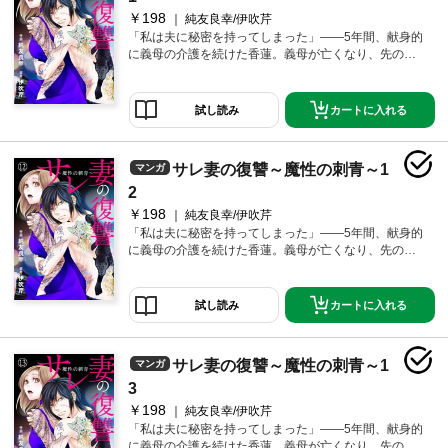
は「香蓮」の名前と同じ美しい蓮の花のタトゥーが彫
￥198
純友良幸/伊吹芹
られていた……。「旦那を地獄に堕としてやれよ…ど
「私は夫に秘密を持ってしまった」――5年間、献身的
うせ死ぬならその前に」その日、胸に彫った「秘密」
に義母の介護を続けた香蓮。義母が亡くなり、先の見
が香蓮の運命を変えていく――。
えない介護生活が終わった――その四十九日に夫の浮
気を知る。「離婚はまだできない。せめて一周忌は終
わってからでないと、古風で献身的な嫁の鑑を介護が
カートに入れる
試し読み
終わった途端に捨てるとか外聞が悪すぎるだろ」そう
笑いながら愛人と電話する夫は、介護疲れで老け込ん
だ香蓮を捨てて若く綺麗な女を選ぼうとしていた。自
サレ妻の復讐～魔性の刺青～1
マンガ
暴自棄になった香蓮は飛び降り自殺を図るが、とある
男に止められる。その男は彫師を名乗り、その脇腹に
2
は「香蓮」の名前と同じ美しい蓮の花のタトゥーが彫
￥198
純友良幸/伊吹芹
られていた……。「旦那を地獄に堕としてやれよ…ど
「私は夫に秘密を持ってしまった」――5年間、献身的
うせ死ぬならその前に」その日、胸に彫った「秘密」
に義母の介護を続けた香蓮。義母が亡くなり、先の見
が香蓮の運命を変えていく――。
えない介護生活が終わった――その四十九日に夫の浮
気を知る。「離婚はまだできない。せめて一周忌は終
わってからでないと、古風で献身的な嫁の鑑を介護が
カートに入れる
試し読み
終わった途端に捨てるとか外聞が悪すぎるだろ」そう
笑いながら愛人と電話する夫は、介護疲れで老け込ん
だ香蓮を捨てて若く綺麗な女を選ぼうとしていた。自
サレ妻の復讐～魔性の刺青～1
マンガ
暴自棄になった香蓮は飛び降り自殺を図るが、とある
男に止められる。その男は彫師を名乗り、その脇腹に
3
は「香蓮」の名前と同じ美しい蓮の花のタトゥーが彫
￥198
純友良幸/伊吹芹
られていた……。「旦那を地獄に堕としてやれよ…ど
「私は夫に秘密を持ってしまった」――5年間、献身的
うせ死ぬならその前に」その日、胸に彫った「秘密」
に義母の介護を続けた香蓮。義母が亡くなり、先の見