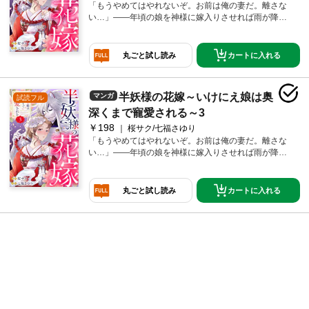
「もうやめてはやれないぞ。お前は俺の妻だ。離さな
は、百年間でひとりもいない」と冷笑する。そして彼
い…」――年頃の娘を神様に嫁入りさせれば雨が降る
がお面をはずすと、そこには――「――妻になるとは
――という言い伝えのある村。身寄りのない千代（ち
こういうことだ。おまえはこんな俺に抱かれる。恐ろ
よ）は雨乞いのため、《嫁》という名の生贄として山
しくはないのか？」孤独な透明人間と、心優しい娘
の祭壇に捧げられてしまう。彼女を迎えたのは栗花落
カートに入れる
丸ごと試し読み
が、夫婦（めおと）になって甘い愛を育む物語。
涼（つゆりすず）と名乗る狐面の男だった。神と呼ば
れる涼の正体は半人半妖。嫁など欲したことはないし
雨を降らせることもできない、と涼は冷たく千代を拒
半妖様の花嫁～いけにえ娘は奥
マンガ
試読フル
む。「とにかく村に雨が降るまでおそばを離れるわけ
にはいきません」と健気な決意をみせる千代。しかし
深くまで寵愛される～3
涼は「そう言い張る娘はこれまでいないでもなかっ
￥198
桜サク/七福さゆり
た。だが、俺の仮面の下を見ても逃げ出さなかった者
「もうやめてはやれないぞ。お前は俺の妻だ。離さな
は、百年間でひとりもいない」と冷笑する。そして彼
い…」――年頃の娘を神様に嫁入りさせれば雨が降る
がお面をはずすと、そこには――「――妻になるとは
――という言い伝えのある村。身寄りのない千代（ち
こういうことだ。おまえはこんな俺に抱かれる。恐ろ
よ）は雨乞いのため、《嫁》という名の生贄として山
しくはないのか？」孤独な透明人間と、心優しい娘
の祭壇に捧げられてしまう。彼女を迎えたのは栗花落
カートに入れる
丸ごと試し読み
が、夫婦（めおと）になって甘い愛を育む物語。
涼（つゆりすず）と名乗る狐面の男だった。神と呼ば
れる涼の正体は半人半妖。嫁など欲したことはないし
雨を降らせることもできない、と涼は冷たく千代を拒
む。「とにかく村に雨が降るまでおそばを離れるわけ
にはいきません」と健気な決意をみせる千代。しかし
涼は「そう言い張る娘はこれまでいないでもなかっ
た。だが、俺の仮面の下を見ても逃げ出さなかった者
は、百年間でひとりもいない」と冷笑する。そして彼
がお面をはずすと、そこには――「――妻になるとは
こういうことだ。おまえはこんな俺に抱かれる。恐ろ