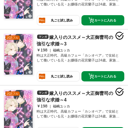
へ向かうことに。そして当日、そこで待っていたの
して働いている元・お嬢様の花宮蘭子は24歳。家族か
は、カフェーでプレゼントをくれたあの無愛想な青
らは行き遅れだの、恥ずかしいだの文句を言われてい
年・耀一郎だった!?
るが、当の本人は、どこ吹く風。そんなある日、仕事
中に、見知らぬイケメン大学青年から突然プレゼント
カートに入れる
丸ごと試し読み
をもらう。色めきだつ仕事仲間たちだったが、わけの
わからない蘭子は極めて冷静。だが、家ではとんでも
ない問題が起きていた。なんと、子爵の蝶名橋家から
嫁入りのススメ～大正御曹司の
マンガ
試読フル
蘭子に縁談の話が来ているという。実は祖父同士が孫
を結婚させる約束をしていたのだ。とはいえ、仕事も
強引な求婚～3
楽しいし、結婚にもまだ興味のない蘭子は断るが、体
￥198
福嶋ユッカ
裁を保ちたい両親の勢いに押され、しぶしぶ蝶名橋家
時は大正時代、高級カフェー「カシオペア」で女給と
へ向かうことに。そして当日、そこで待っていたの
して働いている元・お嬢様の花宮蘭子は24歳。家族か
は、カフェーでプレゼントをくれたあの無愛想な青
らは行き遅れだの、恥ずかしいだの文句を言われてい
年・耀一郎だった!?
るが、当の本人は、どこ吹く風。そんなある日、仕事
中に、見知らぬイケメン大学青年から突然プレゼント
カートに入れる
丸ごと試し読み
をもらう。色めきだつ仕事仲間たちだったが、わけの
わからない蘭子は極めて冷静。だが、家ではとんでも
ない問題が起きていた。なんと、子爵の蝶名橋家から
嫁入りのススメ～大正御曹司の
マンガ
試読フル
蘭子に縁談の話が来ているという。実は祖父同士が孫
を結婚させる約束をしていたのだ。とはいえ、仕事も
強引な求婚～4
楽しいし、結婚にもまだ興味のない蘭子は断るが、体
￥198
福嶋ユッカ
裁を保ちたい両親の勢いに押され、しぶしぶ蝶名橋家
時は大正時代、高級カフェー「カシオペア」で女給と
へ向かうことに。そして当日、そこで待っていたの
して働いている元・お嬢様の花宮蘭子は24歳。家族か
は、カフェーでプレゼントをくれたあの無愛想な青
らは行き遅れだの、恥ずかしいだの文句を言われてい
年・耀一郎だった!?
るが、当の本人は、どこ吹く風。そんなある日、仕事