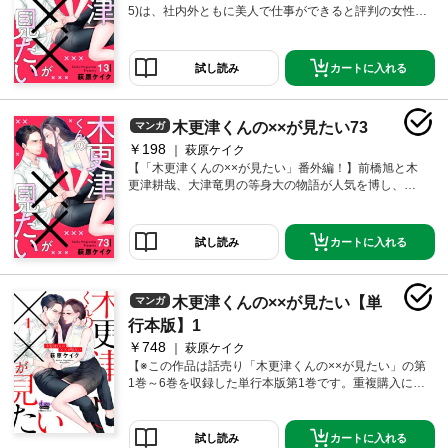
い！」という欲望を持っていた！？カラダの関係から
5)は、社内外ともに美人で仕事ができると評判の女性。
始まった二人の恋、いったいどうなる…！？仕事、昇
だが、セックスに対して劣等感があり、それが原因で
進、恋愛、結婚。30代半ばの生き方に悩み、頑張る女
夫にも浮気をされバツイチ、もう恋愛も結婚もあきら
性のリアルを描いた“不器用で純粋で、少し普通じゃな
めていた。「もうセックスはしたくない。」そして、
カートに入れる
試し読み
い”リハビリ恋愛！
一つの欲望が彼女の中で芽生え始め…「男の人が自分
を見て興奮して、一人でシてるところが見たい！」そ
んななか、取引先のちょっと自意識過剰なイケメンデ
木更津くんの××が見たい73
マンガ
ィレクター・木更津耕哉(29)と知り合うが、木更津もま
た、イジメのトラウマで女性に劣等感があり、いまだ
￥198
萩原ケイク
に、ほぼ童貞、「一人でシてるところを見られた
【「木更津くんの××が見たい」番外編！】前橋旭と木
い！」という欲望を持っていた！？カラダの関係から
更津耕哉、大津竜男の等身大の物語が人気を博し、大
始まった二人の恋、いったいどうなる…！？仕事、昇
フィナーレを迎えた「木更津くんの××が見たい」。そ
進、恋愛、結婚。30代半ばの生き方に悩み、頑張る女
の番外編が登場！旭＆竜男の20代編！時は平成。25歳
性のリアルを描いた“不器用で純粋で、少し普通じゃな
の前橋旭は、配属された営業部で思うように結果を出
カートに入れる
試し読み
い”リハビリ恋愛！
せず、デキる鬼上司の大津竜男に厳しく絞られる日々
が続いていた。いつか竜男に振り向いてほしくて、彼
に似合う女性になりたくて、任された仕事を必死で頑
木更津くんの××が見たい【単
マンガ
張る旭。一方の竜男も、実は旭のことが気になってい
て……!?
行本版】1
￥748
萩原ケイク
【※この作品は話売り「木更津くんの××が見たい」の第
1巻～6巻を収録した単行本版第1巻です。重複購入にご
注意ください。】「私、男の人が一人でしてるとこを
見たいんです」「オレは見られたいんです、一人でし
てるところを」念願のマネージャーに昇進し、管理職
カートに入れる
試し読み