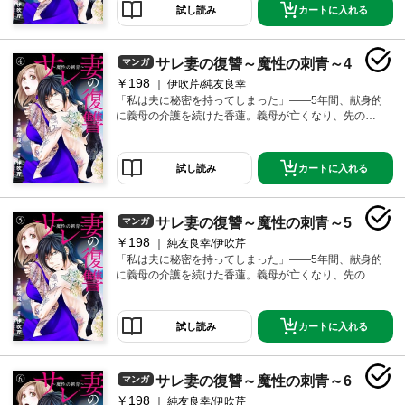
わってからでないと、古風で献身的な嫁の鑑を介護が
カートに入れる
試し読み
終わった途端に捨てるとか外聞が悪すぎるだろ」そう
笑いながら愛人と電話する夫は、介護疲れで老け込ん
だ香蓮を捨てて若く綺麗な女を選ぼうとしていた。自
サレ妻の復讐～魔性の刺青～4
マンガ
暴自棄になった香蓮は飛び降り自殺を図るが、とある
男に止められる。その男は彫師を名乗り、その脇腹に
￥198
伊吹芹/純友良幸
は「香蓮」の名前と同じ美しい蓮の花のタトゥーが彫
「私は夫に秘密を持ってしまった」――5年間、献身的
られていた……。「旦那を地獄に堕としてやれよ…ど
に義母の介護を続けた香蓮。義母が亡くなり、先の見
うせ死ぬならその前に」その日、胸に彫った「秘密」
えない介護生活が終わった――その四十九日に夫の浮
が香蓮の運命を変えていく――。
気を知る。「離婚はまだできない。せめて一周忌は終
わってからでないと、古風で献身的な嫁の鑑を介護が
カートに入れる
試し読み
終わった途端に捨てるとか外聞が悪すぎるだろ」そう
笑いながら愛人と電話する夫は、介護疲れで老け込ん
だ香蓮を捨てて若く綺麗な女を選ぼうとしていた。自
サレ妻の復讐～魔性の刺青～5
マンガ
暴自棄になった香蓮は飛び降り自殺を図るが、とある
男に止められる。その男は彫師を名乗り、その脇腹に
￥198
純友良幸/伊吹芹
は「香蓮」の名前と同じ美しい蓮の花のタトゥーが彫
「私は夫に秘密を持ってしまった」――5年間、献身的
られていた……。「旦那を地獄に堕としてやれよ…ど
に義母の介護を続けた香蓮。義母が亡くなり、先の見
うせ死ぬならその前に」その日、胸に彫った「秘密」
えない介護生活が終わった――その四十九日に夫の浮
が香蓮の運命を変えていく――。
気を知る。「離婚はまだできない。せめて一周忌は終
わってからでないと、古風で献身的な嫁の鑑を介護が
カートに入れる
試し読み
終わった途端に捨てるとか外聞が悪すぎるだろ」そう
笑いながら愛人と電話する夫は、介護疲れで老け込ん
だ香蓮を捨てて若く綺麗な女を選ぼうとしていた。自
サレ妻の復讐～魔性の刺青～6
マンガ
暴自棄になった香蓮は飛び降り自殺を図るが、とある
男に止められる。その男は彫師を名乗り、その脇腹に
￥198
純友良幸/伊吹芹