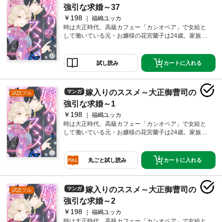
強引な求婚～37
￥198
福嶋ユッカ
時は大正時代、高級カフェー「カシオペア」で女給と
して働いている元・お嬢様の花宮蘭子は24歳。家族か
らは行き遅れだの、恥ずかしいだの文句を言われてい
るが、当の本人は、どこ吹く風。そんなある日、仕事
中に、見知らぬイケメン大学青年から突然プレゼント
カートに入れる
試し読み
をもらう。色めきだつ仕事仲間たちだったが、わけの
わからない蘭子は極めて冷静。だが、家ではとんでも
ない問題が起きていた。なんと、子爵の蝶名橋家から
嫁入りのススメ～大正御曹司の
マンガ
試読フル
蘭子に縁談の話が来ているという。実は祖父同士が孫
を結婚させる約束をしていたのだ。とはいえ、仕事も
強引な求婚～1
楽しいし、結婚にもまだ興味のない蘭子は断るが、体
￥198
福嶋ユッカ
裁を保ちたい両親の勢いに押され、しぶしぶ蝶名橋家
時は大正時代、高級カフェー「カシオペア」で女給と
へ向かうことに。そして当日、そこで待っていたの
して働いている元・お嬢様の花宮蘭子は24歳。家族か
は、カフェーでプレゼントをくれたあの無愛想な青
らは行き遅れだの、恥ずかしいだの文句を言われてい
年・耀一郎だった!?
るが、当の本人は、どこ吹く風。そんなある日、仕事
中に、見知らぬイケメン大学青年から突然プレゼント
カートに入れる
丸ごと試し読み
をもらう。色めきだつ仕事仲間たちだったが、わけの
わからない蘭子は極めて冷静。だが、家ではとんでも
ない問題が起きていた。なんと、子爵の蝶名橋家から
嫁入りのススメ～大正御曹司の
マンガ
試読フル
蘭子に縁談の話が来ているという。実は祖父同士が孫
を結婚させる約束をしていたのだ。とはいえ、仕事も
強引な求婚～2
楽しいし、結婚にもまだ興味のない蘭子は断るが、体
￥198
福嶋ユッカ
裁を保ちたい両親の勢いに押され、しぶしぶ蝶名橋家
時は大正時代、高級カフェー「カシオペア」で女給と