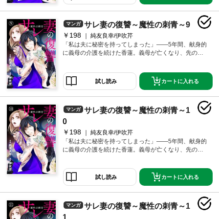
終わった途端に捨てるとか外聞が悪すぎるだろ」そう
笑いながら愛人と電話する夫は、介護疲れで老け込ん
だ香蓮を捨てて若く綺麗な女を選ぼうとしていた。自
サレ妻の復讐～魔性の刺青～9
マンガ
暴自棄になった香蓮は飛び降り自殺を図るが、とある
男に止められる。その男は彫師を名乗り、その脇腹に
￥198
純友良幸/伊吹芹
は「香蓮」の名前と同じ美しい蓮の花のタトゥーが彫
「私は夫に秘密を持ってしまった」――5年間、献身的
られていた……。「旦那を地獄に堕としてやれよ…ど
に義母の介護を続けた香蓮。義母が亡くなり、先の見
うせ死ぬならその前に」その日、胸に彫った「秘密」
えない介護生活が終わった――その四十九日に夫の浮
が香蓮の運命を変えていく――。
気を知る。「離婚はまだできない。せめて一周忌は終
わってからでないと、古風で献身的な嫁の鑑を介護が
カートに入れる
試し読み
終わった途端に捨てるとか外聞が悪すぎるだろ」そう
笑いながら愛人と電話する夫は、介護疲れで老け込ん
だ香蓮を捨てて若く綺麗な女を選ぼうとしていた。自
サレ妻の復讐～魔性の刺青～1
マンガ
暴自棄になった香蓮は飛び降り自殺を図るが、とある
男に止められる。その男は彫師を名乗り、その脇腹に
0
は「香蓮」の名前と同じ美しい蓮の花のタトゥーが彫
￥198
純友良幸/伊吹芹
られていた……。「旦那を地獄に堕としてやれよ…ど
「私は夫に秘密を持ってしまった」――5年間、献身的
うせ死ぬならその前に」その日、胸に彫った「秘密」
に義母の介護を続けた香蓮。義母が亡くなり、先の見
が香蓮の運命を変えていく――。
えない介護生活が終わった――その四十九日に夫の浮
気を知る。「離婚はまだできない。せめて一周忌は終
わってからでないと、古風で献身的な嫁の鑑を介護が
カートに入れる
試し読み
終わった途端に捨てるとか外聞が悪すぎるだろ」そう
笑いながら愛人と電話する夫は、介護疲れで老け込ん
だ香蓮を捨てて若く綺麗な女を選ぼうとしていた。自
サレ妻の復讐～魔性の刺青～1
マンガ
暴自棄になった香蓮は飛び降り自殺を図るが、とある
男に止められる。その男は彫師を名乗り、その脇腹に
1