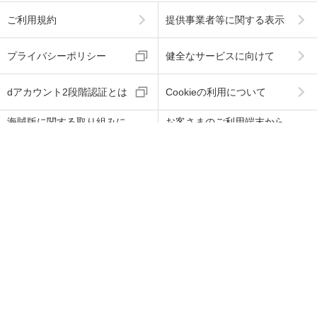
ご利用規約
提供事業者等に関する表示
プライバシーポリシー
健全なサービスに向けて
dアカウント2段階認証とは
Cookieの利用について
海賊版に関する取り組みに
お客さまのご利用端末から
ついて
の情報の外部送信について
ABJマークは、この電子書店・電子書籍配信サービス
が、著作権者からコンテンツ使用許諾を得た正規版配
信サービスであることを示す登録商標（登録番号 第60
91713号）です。
ABJマークの詳細、ABJマークを掲示しているサービス
の一覧はこちら
→
https://aebs.or.jp/