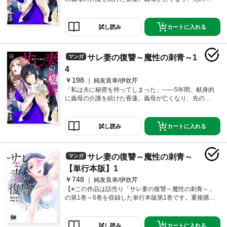
が香蓮の運命を変えていく――。
えない介護生活が終わった――その四十九日に夫の浮
気を知る。「離婚はまだできない。せめて一周忌は終
わってからでないと、古風で献身的な嫁の鑑を介護が
カートに入れる
試し読み
終わった途端に捨てるとか外聞が悪すぎるだろ」そう
笑いながら愛人と電話する夫は、介護疲れで老け込ん
だ香蓮を捨てて若く綺麗な女を選ぼうとしていた。自
サレ妻の復讐～魔性の刺青～1
マンガ
暴自棄になった香蓮は飛び降り自殺を図るが、とある
男に止められる。その男は彫師を名乗り、その脇腹に
4
は「香蓮」の名前と同じ美しい蓮の花のタトゥーが彫
￥198
純友良幸/伊吹芹
られていた……。「旦那を地獄に堕としてやれよ…ど
「私は夫に秘密を持ってしまった」――5年間、献身的
うせ死ぬならその前に」その日、胸に彫った「秘密」
に義母の介護を続けた香蓮。義母が亡くなり、先の見
が香蓮の運命を変えていく――。
えない介護生活が終わった――その四十九日に夫の浮
気を知る。「離婚はまだできない。せめて一周忌は終
わってからでないと、古風で献身的な嫁の鑑を介護が
カートに入れる
試し読み
終わった途端に捨てるとか外聞が悪すぎるだろ」そう
笑いながら愛人と電話する夫は、介護疲れで老け込ん
だ香蓮を捨てて若く綺麗な女を選ぼうとしていた。自
サレ妻の復讐～魔性の刺青～
マンガ
暴自棄になった香蓮は飛び降り自殺を図るが、とある
男に止められる。その男は彫師を名乗り、その脇腹に
【単行本版】1
は「香蓮」の名前と同じ美しい蓮の花のタトゥーが彫
￥748
純友良幸/伊吹芹
られていた……。「旦那を地獄に堕としてやれよ…ど
【※この作品は話売り「サレ妻の復讐～魔性の刺青～」
うせ死ぬならその前に」その日、胸に彫った「秘密」
の第1巻～6巻を収録した単行本版第1巻です。重複購入
が香蓮の運命を変えていく――。
にご注意ください。】「私は夫に秘密を持ってしまっ
た」5年間、献身的に義母の介護を続けた香蓮。義母が
亡くなり、先の見えない介護生活が終わった…その四
カートに入れる
試し読み