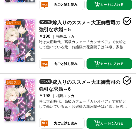
中に、見知らぬイケメン大学青年から突然プレゼント
カートに入れる
丸ごと試し読み
をもらう。色めきだつ仕事仲間たちだったが、わけの
わからない蘭子は極めて冷静。だが、家ではとんでも
ない問題が起きていた。なんと、子爵の蝶名橋家から
嫁入りのススメ～大正御曹司の
マンガ
試読フル
蘭子に縁談の話が来ているという。実は祖父同士が孫
を結婚させる約束をしていたのだ。とはいえ、仕事も
強引な求婚～5
楽しいし、結婚にもまだ興味のない蘭子は断るが、体
￥198
福嶋ユッカ
裁を保ちたい両親の勢いに押され、しぶしぶ蝶名橋家
時は大正時代、高級カフェー「カシオペア」で女給と
へ向かうことに。そして当日、そこで待っていたの
して働いている元・お嬢様の花宮蘭子は24歳。家族か
は、カフェーでプレゼントをくれたあの無愛想な青
らは行き遅れだの、恥ずかしいだの文句を言われてい
年・耀一郎だった!?
るが、当の本人は、どこ吹く風。そんなある日、仕事
中に、見知らぬイケメン大学青年から突然プレゼント
カートに入れる
丸ごと試し読み
をもらう。色めきだつ仕事仲間たちだったが、わけの
わからない蘭子は極めて冷静。だが、家ではとんでも
ない問題が起きていた。なんと、子爵の蝶名橋家から
嫁入りのススメ～大正御曹司の
マンガ
試読フル
蘭子に縁談の話が来ているという。実は祖父同士が孫
を結婚させる約束をしていたのだ。とはいえ、仕事も
強引な求婚～6
楽しいし、結婚にもまだ興味のない蘭子は断るが、体
￥198
福嶋ユッカ
裁を保ちたい両親の勢いに押され、しぶしぶ蝶名橋家
時は大正時代、高級カフェー「カシオペア」で女給と
へ向かうことに。そして当日、そこで待っていたの
して働いている元・お嬢様の花宮蘭子は24歳。家族か
は、カフェーでプレゼントをくれたあの無愛想な青
らは行き遅れだの、恥ずかしいだの文句を言われてい
年・耀一郎だった!?
るが、当の本人は、どこ吹く風。そんなある日、仕事
中に、見知らぬイケメン大学青年から突然プレゼント
カートに入れる
丸ごと試し読み
をもらう。色めきだつ仕事仲間たちだったが、わけの
わからない蘭子は極めて冷静。だが、家ではとんでも