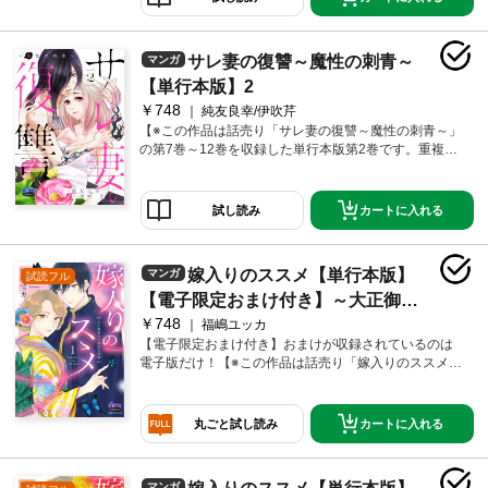
十九日に夫の浮気を知る。「離婚はまだできない。せ
めて一周忌は終わってからでないと、古風で献身的な
嫁の鑑を介護が終わった途端に捨てるとか外聞が悪す
サレ妻の復讐～魔性の刺青～
マンガ
ぎるだろ」そう笑いながら愛人と電話する夫は、介護
疲れで老け込んだ香蓮を捨てて若く綺麗な女を選ぼう
【単行本版】2
としていた。自暴自棄になった香蓮は飛び降り自殺を
￥748
純友良幸/伊吹芹
図るが、とある男に止められる。その男は彫師を名乗
【※この作品は話売り「サレ妻の復讐～魔性の刺青～」
り、その脇腹には「香蓮」の名前と同じ美しい蓮の花
の第7巻～12巻を収録した単行本版第2巻です。重複購
のタトゥーが彫られていた……。「旦那を地獄に堕と
入にご注意ください。】「あなたにつまらない女だと
してやれよ…どうせ死ぬならその前に」その日、胸に
思われてしまったら耐えられない。」夫に浮気され、
彫った「秘密」が香蓮の運命を変えていく――。
自殺しようとしたところを助けた若い彫師・一倉柊哉
カートに入れる
試し読み
にタトゥーを彫ってもらった香蓮は、柊哉や仲間たち
と関わり始めたことで、次第に自分らしい人生を取り
戻していく。ほのかな恋心をお互いに感じ始める柊哉
嫁入りのススメ【単行本版】
マンガ
試読フル
と香蓮。一方、亡き母の遺産がすべて妻・香蓮に渡る
ことを知った夫・規弘は、ますます女としての輝きを
【電子限定おまけ付き】～大正御曹
増し、強くなっていく香蓮と、別れ話を聞き入れず疎
￥748
司の強引な求婚～1
福嶋ユッカ
ましくなっていく愛人・まゆみに恐れを抱くようにな
【電子限定おまけ付き】おまけが収録されているのは
る。そんななか、なかなか別れようとしない規弘に業
電子版だけ！【※この作品は話売り「嫁入りのススメ～
を煮やしたまゆみは、異常な嫉妬心から香蓮を殺そう
大正御曹司の強引な求婚～」の第1巻～5巻を収録した
と、タトゥースタジオに出入りしているチンピラに殺
単行本版第1巻です。重複購入にご注意ください。】時
人の依頼をするが…!?
は大正時代、元・お嬢様の花宮蘭子は、高級カフェー
カートに入れる
丸ごと試し読み
「カシオペア」で女給として働いてる。24歳の蘭子
は、家族からは行き遅れだの、恥ずかしいだの文句を
言われているが、当の本人は、どこ吹く風で、仕事第
マンガ