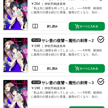
念な二人が織りなす、ハートフルで“ちょっと普通じゃ
￥264
意識過剰なイケメンディレクター・木更津（29）とま
伊吹芹/純友良幸
ない”ラブコメディ、第2弾！
さかの欲望合致。「俺は見られたいんです、ひとりで
「私は夫に秘密を持ってしまった」――5年間、献身的
シてるところを！」そんなきっかけで始まった二人の
に義母の介護を続けた香蓮。義母が亡くなり、先の見
関係だが、様々なすれ違いを乗り越えて、正式にお付
えない介護生活が終わった――その四十九日に夫の浮
き合いすることに。幸せ絶頂のなか愛を育んでいく二
気を知る。「離婚はまだできない。せめて一周忌は終
人だが、職場の人間関係トラブルや、価値観のズレ、
わってからでないと、古風で献身的な嫁の鑑を介護が
カートに入れる
試し読み
「バツイチでアラサー」の旭と「大切な一家の一人息
終わった途端に捨てるとか外聞が悪すぎるだろ」そう
子」である木更津という立場の違いが溝を作っていっ
笑いながら愛人と電話する夫は、介護疲れで老け込ん
て…。オトナの恋は甘いだけでは終われない。待って
だ香蓮を捨てて若く綺麗な女を選ぼうとしていた。自
サレ妻の復讐～魔性の刺青～2
くれない「リアル」が押し寄せてくるなかで、二人は
マンガ
暴自棄になった香蓮は飛び降り自殺を図るが、とある
互いを想い続けられるのか――。女性向けコミックレ
男に止められる。その男は彫師を名乗り、その脇腹に
￥198
伊吹芹/純友良幸
ーベル『comic donna』から生まれた、美男美女なのに
は「香蓮」の名前と同じ美しい蓮の花のタトゥーが彫
「私は夫に秘密を持ってしまった」――5年間、献身的
ちょっと残念な二人が織りなす、ハートフルで“少しば
られていた……。「旦那を地獄に堕としてやれよ…ど
に義母の介護を続けた香蓮。義母が亡くなり、先の見
かり普通じゃない”ラブコメディ、第3弾！
うせ死ぬならその前に」その日、胸に彫った「秘密」
えない介護生活が終わった――その四十九日に夫の浮
が香蓮の運命を変えていく――。
気を知る。「離婚はまだできない。せめて一周忌は終
わってからでないと、古風で献身的な嫁の鑑を介護が
カートに入れる
試し読み
終わった途端に捨てるとか外聞が悪すぎるだろ」そう
笑いながら愛人と電話する夫は、介護疲れで老け込ん
だ香蓮を捨てて若く綺麗な女を選ぼうとしていた。自
サレ妻の復讐～魔性の刺青～3
マンガ
暴自棄になった香蓮は飛び降り自殺を図るが、とある
男に止められる。その男は彫師を名乗り、その脇腹に
￥198
伊吹芹/純友良幸
は「香蓮」の名前と同じ美しい蓮の花のタトゥーが彫
「私は夫に秘密を持ってしまった」――5年間、献身的
られていた……。「旦那を地獄に堕としてやれよ…ど
に義母の介護を続けた香蓮。義母が亡くなり、先の見
うせ死ぬならその前に」その日、胸に彫った「秘密」
えない介護生活が終わった――その四十九日に夫の浮
が香蓮の運命を変えていく――。
気を知る。「離婚はまだできない。せめて一周忌は終