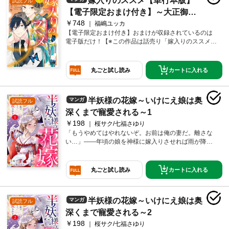
嫁入りのススメ【単行本版】
試読フル
一。そんなある日、仕事中に、良家出身と思われるイ
ケメン大学青年から突然プレゼントをもらう。色めき
【電子限定おまけ付き】～大正御曹
だつ仕事仲間たちだったが、わけのわからない蘭子は
￥748
司の強引な求婚～2
福嶋ユッカ
極めて冷静。だが、家ではとんでもない問題が起きて
【電子限定おまけ付き】おまけが収録されているのは
いた。なんと、子爵の蝶名橋家から蘭子に縁談の話が
電子版だけ！【※この作品は話売り「嫁入りのススメ～
来てると言う。実は、両家の祖父同士が孫を結婚させ
大正御曹司の強引な求婚～」の第6巻～10巻を収録した
る約束をしていたのだ。とはいえ、仕事も楽しいし、
単行本版第2巻です。重複購入にご注意ください。】時
結婚にもまだ興味のない蘭子は断るが、体裁を保ちた
は大正時代。高級カフェー「カシオペア」で働く元・
カートに入れる
丸ごと試し読み
い両親の勢いに押され、しぶしぶ蝶名橋家へ向かうこ
お嬢様の蘭子（24）は、祖父同士の約束がきっかけと
とになった。驚いたことに、その婚約者とは、カフェ
なり、子爵の蝶名橋家の大学青年・耀一郎と婚約する
ーでプレゼントをくれたあの無愛想な青年・耀一郎だ
ことに。世間で「行き遅れ」と言われても、仕事が好
った。彼もこの結婚が嫌なのかと思ったら、意外にも
半妖様の花嫁～いけにえ娘は奥
マンガ
試読フル
きな蘭子は、結婚にまったく乗り気ではなかったが、
乗り気のようで――!?SNSやネット広告で話題沸騰!!
無愛想ながらまっすぐな好意を向けてくる耀一郎に、
深くまで寵愛される～1
大正時代を舞台にした身分違いのラブストーリー。
だんだんと心を開いていく。そんな中、蘭子の働くカ
￥198
桜サク/七福さゆり
フェー「カシオペア」では売上を伸ばすため、クリス
「もうやめてはやれないぞ。お前は俺の妻だ。離さな
マスに向けた特別仕様の営業をしようと盛り上がる。
い…」――年頃の娘を神様に嫁入りさせれば雨が降る
そこに、店ごと買い取ったという新しいオーナーが現
――という言い伝えのある村。身寄りのない千代（ち
れて――…？蘭子と耀一郎の恋のゆくえと、個性豊か
よ）は雨乞いのため、《嫁》という名の生贄として山
な人間模様にも目が離せない第2巻！■耀一郎のいと
の祭壇に捧げられてしまう。彼女を迎えたのは栗花落
カートに入れる
丸ごと試し読み
こ・鈴子お嬢様にも縁談話が！お相手は《白馬の王子
涼（つゆりすず）と名乗る狐面の男だった。神と呼ば
様》!? それとも、カフェー常連のプレイボーイ!??■
れる涼の正体は半人半妖。嫁など欲したことはないし
「洋装で働きたい！」蘭子の同僚たちの願望、叶う!?
雨を降らせることもできない、と涼は冷たく千代を拒
《着せ替え蘭子》再び！ etc…
半妖様の花嫁～いけにえ娘は奥
マンガ
試読フル
む。「とにかく村に雨が降るまでおそばを離れるわけ
にはいきません」と健気な決意をみせる千代。しかし
深くまで寵愛される～2
涼は「そう言い張る娘はこれまでいないでもなかっ
￥198
桜サク/七福さゆり
た。だが、俺の仮面の下を見ても逃げ出さなかった者