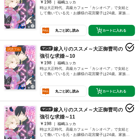
￥198
福嶋ユッカ
裁を保ちたい両親の勢いに押され、しぶしぶ蝶名橋家
時は大正時代、高級カフェー「カシオペア」で女給と
へ向かうことに。そして当日、そこで待っていたの
して働いている元・お嬢様の花宮蘭子は24歳。家族か
は、カフェーでプレゼントをくれたあの無愛想な青
らは行き遅れだの、恥ずかしいだの文句を言われてい
年・耀一郎だった!?
るが、当の本人は、どこ吹く風。そんなある日、仕事
中に、見知らぬイケメン大学青年から突然プレゼント
カートに入れる
丸ごと試し読み
をもらう。色めきだつ仕事仲間たちだったが、わけの
わからない蘭子は極めて冷静。だが、家ではとんでも
ない問題が起きていた。なんと、子爵の蝶名橋家から
嫁入りのススメ～大正御曹司の
マンガ
試読フル
蘭子に縁談の話が来ているという。実は祖父同士が孫
を結婚させる約束をしていたのだ。とはいえ、仕事も
強引な求婚～10
楽しいし、結婚にもまだ興味のない蘭子は断るが、体
￥198
福嶋ユッカ
裁を保ちたい両親の勢いに押され、しぶしぶ蝶名橋家
時は大正時代、高級カフェー「カシオペア」で女給と
へ向かうことに。そして当日、そこで待っていたの
して働いている元・お嬢様の花宮蘭子は24歳。家族か
は、カフェーでプレゼントをくれたあの無愛想な青
らは行き遅れだの、恥ずかしいだの文句を言われてい
年・耀一郎だった!?
るが、当の本人は、どこ吹く風。そんなある日、仕事
中に、見知らぬイケメン大学青年から突然プレゼント
カートに入れる
丸ごと試し読み
をもらう。色めきだつ仕事仲間たちだったが、わけの
わからない蘭子は極めて冷静。だが、家ではとんでも
ない問題が起きていた。なんと、子爵の蝶名橋家から
嫁入りのススメ～大正御曹司の
マンガ
割引
蘭子に縁談の話が来ているという。実は祖父同士が孫
を結婚させる約束をしていたのだ。とはいえ、仕事も
強引な求婚～11
楽しいし、結婚にもまだ興味のない蘭子は断るが、体
198
11
福嶋ユッカ
裁を保ちたい両親の勢いに押され、しぶしぶ蝶名橋家
時は大正時代、高級カフェー「カシオペア」で女給と
へ向かうことに。そして当日、そこで待っていたの
して働いている元・お嬢様の花宮蘭子は24歳。家族か
は、カフェーでプレゼントをくれたあの無愛想な青