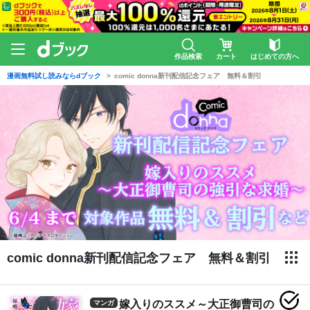
作品検索
カート
はじめての方へ
漫画無料試し読みならdブック
comic donna新刊配信記念フェア 無料＆割引
comic donna新刊配信記念フェア 無料＆割引
嫁入りのススメ～大正御曹司の
マンガ