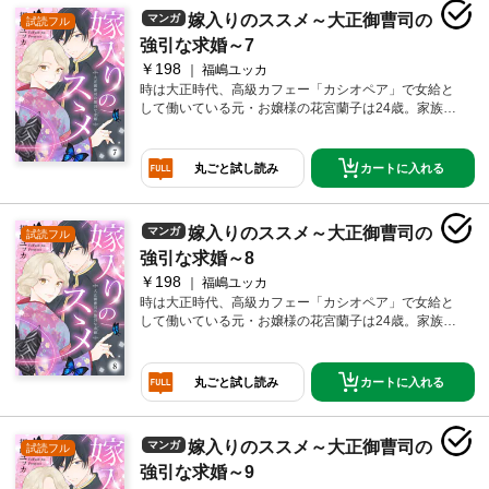
ない問題が起きていた。なんと、子爵の蝶名橋家から
嫁入りのススメ～大正御曹司の
マンガ
試読フル
蘭子に縁談の話が来ているという。実は祖父同士が孫
を結婚させる約束をしていたのだ。とはいえ、仕事も
強引な求婚～7
楽しいし、結婚にもまだ興味のない蘭子は断るが、体
￥198
福嶋ユッカ
裁を保ちたい両親の勢いに押され、しぶしぶ蝶名橋家
時は大正時代、高級カフェー「カシオペア」で女給と
へ向かうことに。そして当日、そこで待っていたの
して働いている元・お嬢様の花宮蘭子は24歳。家族か
は、カフェーでプレゼントをくれたあの無愛想な青
らは行き遅れだの、恥ずかしいだの文句を言われてい
年・耀一郎だった!?
るが、当の本人は、どこ吹く風。そんなある日、仕事
中に、見知らぬイケメン大学青年から突然プレゼント
カートに入れる
丸ごと試し読み
をもらう。色めきだつ仕事仲間たちだったが、わけの
わからない蘭子は極めて冷静。だが、家ではとんでも
ない問題が起きていた。なんと、子爵の蝶名橋家から
嫁入りのススメ～大正御曹司の
マンガ
試読フル
蘭子に縁談の話が来ているという。実は祖父同士が孫
を結婚させる約束をしていたのだ。とはいえ、仕事も
強引な求婚～8
楽しいし、結婚にもまだ興味のない蘭子は断るが、体
￥198
福嶋ユッカ
裁を保ちたい両親の勢いに押され、しぶしぶ蝶名橋家
時は大正時代、高級カフェー「カシオペア」で女給と
へ向かうことに。そして当日、そこで待っていたの
して働いている元・お嬢様の花宮蘭子は24歳。家族か
は、カフェーでプレゼントをくれたあの無愛想な青
らは行き遅れだの、恥ずかしいだの文句を言われてい
年・耀一郎だった!?
るが、当の本人は、どこ吹く風。そんなある日、仕事
中に、見知らぬイケメン大学青年から突然プレゼント
カートに入れる
丸ごと試し読み
をもらう。色めきだつ仕事仲間たちだったが、わけの
わからない蘭子は極めて冷静。だが、家ではとんでも
ない問題が起きていた。なんと、子爵の蝶名橋家から
嫁入りのススメ～大正御曹司の
マンガ
試読フル
蘭子に縁談の話が来ているという。実は祖父同士が孫
を結婚させる約束をしていたのだ。とはいえ、仕事も
強引な求婚～9
楽しいし、結婚にもまだ興味のない蘭子は断るが、体