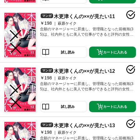
一つの欲望が彼女の中で芽生え始め…「男の人が自分
を見て興奮して、一人でシてるところが見たい！」そ
んななか、取引先のちょっと自意識過剰なイケメンデ
木更津くんの××が見たい11
マンガ
ィレクター・木更津耕哉(29)と知り合うが、木更津もま
た、イジメのトラウマで女性に劣等感があり、いまだ
￥198
萩原ケイク
に、ほぼ童貞、「一人でシてるところを見られた
念願のマネージャーに昇進し、管理職となった前橋旭(3
い！」という欲望を持っていた！？カラダの関係から
5)は、社内外ともに美人で仕事ができると評判の女性。
始まった二人の恋、いったいどうなる…！？仕事、昇
だが、セックスに対して劣等感があり、それが原因で
進、恋愛、結婚。30代半ばの生き方に悩み、頑張る女
夫にも浮気をされバツイチ、もう恋愛も結婚もあきら
性のリアルを描いた“不器用で純粋で、少し普通じゃな
めていた。「もうセックスはしたくない。」そして、
カートに入れる
試し読み
い”リハビリ恋愛！
一つの欲望が彼女の中で芽生え始め…「男の人が自分
を見て興奮して、一人でシてるところが見たい！」そ
んななか、取引先のちょっと自意識過剰なイケメンデ
木更津くんの××が見たい12
マンガ
ィレクター・木更津耕哉(29)と知り合うが、木更津もま
た、イジメのトラウマで女性に劣等感があり、いまだ
￥198
萩原ケイク
に、ほぼ童貞、「一人でシてるところを見られた
念願のマネージャーに昇進し、管理職となった前橋旭(3
い！」という欲望を持っていた！？カラダの関係から
5)は、社内外ともに美人で仕事ができると評判の女性。
始まった二人の恋、いったいどうなる…！？仕事、昇
だが、セックスに対して劣等感があり、それが原因で
進、恋愛、結婚。30代半ばの生き方に悩み、頑張る女
夫にも浮気をされバツイチ、もう恋愛も結婚もあきら
性のリアルを描いた“不器用で純粋で、少し普通じゃな
めていた。「もうセックスはしたくない。」そして、
カートに入れる
試し読み
い”リハビリ恋愛！
一つの欲望が彼女の中で芽生え始め…「男の人が自分
を見て興奮して、一人でシてるところが見たい！」そ
んななか、取引先のちょっと自意識過剰なイケメンデ
木更津くんの××が見たい13
マンガ
ィレクター・木更津耕哉(29)と知り合うが、木更津もま
た、イジメのトラウマで女性に劣等感があり、いまだ
￥198
萩原ケイク
に、ほぼ童貞、「一人でシてるところを見られた
念願のマネージャーに昇進し、管理職となった前橋旭(3