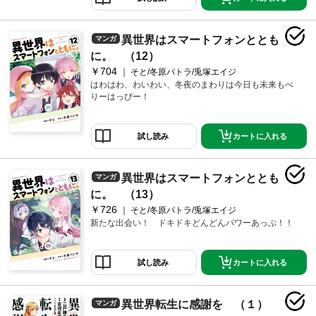
異世界はスマートフォンととも
マンガ
に。 （12）
￥704
そと/冬原パトラ/兎塚エイジ
はわはわ、わいわい、冬夜のまわりは今日も未来もべ
りーはっぴー！
カートに入れる
試し読み
異世界はスマートフォンととも
マンガ
に。 （13）
￥726
そと/冬原パトラ/兎塚エイジ
新たな出会い！ ドキドキどんどんパワーあっぷ！！
カートに入れる
試し読み
異世界転生に感謝を （１）
マンガ