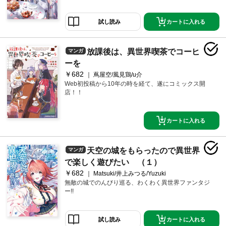
カートに入れる
試し読み
放課後は、異世界喫茶でコーヒ
マンガ
ーを
￥682
蔦屋空/風見鶏/u介
Web初投稿から10年の時を経て、遂にコミックス開
店！！
カートに入れる
天空の城をもらったので異世界
マンガ
で楽しく遊びたい （１）
￥682
Matsuki/井上みつる/Yuzuki
無敵の城でのんびり巡る、わくわく異世界ファンタジ
ー!!
カートに入れる
試し読み