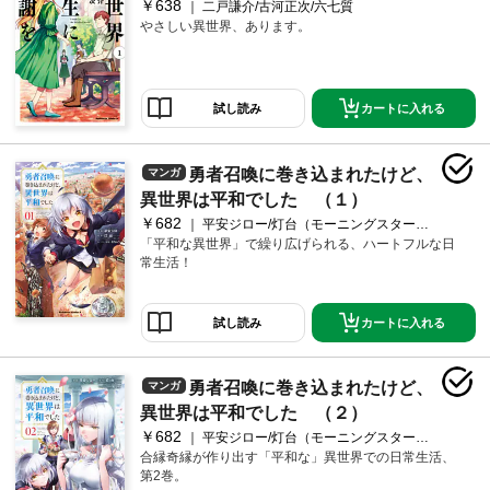
￥638
二戸謙介/古河正次/六七質
やさしい異世界、あります。
カートに入れる
試し読み
勇者召喚に巻き込まれたけど、
マンガ
異世界は平和でした （１）
￥682
平安ジロー/灯台（モーニングスターブックス／新紀元社）/おちゃう
「平和な異世界」で繰り広げられる、ハートフルな日
常生活！
カートに入れる
試し読み
勇者召喚に巻き込まれたけど、
マンガ
異世界は平和でした （２）
￥682
平安ジロー/灯台（モーニングスターブックス／新紀元社）/おちゃう
合縁奇縁が作り出す「平和な」異世界での日常生活、
第2巻。