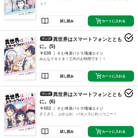
っ！
カートに入れる
試し読み
異世界はスマートフォンととも
マンガ
に。(5)
￥638
そと/冬原パトラ/兎塚エイジ
みんなドキドキ！工作のお時間です！！
カートに入れる
試し読み
異世界はスマートフォンととも
マンガ
に。(6)
￥682
そと/冬原パトラ/兎塚エイジ
さくさく、ぷかぷか、バカンスにれっつごー！
カートに入れる
試し読み