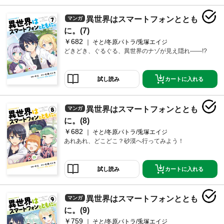
異世界はスマートフォンととも
マンガ
に。(7)
￥682
そと/冬原パトラ/兎塚エイジ
どきどき、ぐるぐる、異世界のナゾが見え隠れ――!?
カートに入れる
試し読み
異世界はスマートフォンととも
マンガ
に。(8)
￥682
そと/冬原パトラ/兎塚エイジ
あれあれ、どこどこ？砂漠へ行ってみよう！
カートに入れる
試し読み
異世界はスマートフォンととも
マンガ
に。(9)
￥759
そと/冬原パトラ/兎塚エイジ