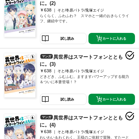
に。(2)
￥638
そと/冬原パトラ/兎塚エイジ
らくらく、ふわふわ？ スマホと一緒のおきらくライ
フ、継続中です。
カートに入れる
試し読み
異世界はスマートフォンととも
マンガ
に。(3)
￥638
そと/冬原パトラ/兎塚エイジ
どきどき、ふむふむ。ますますパワーアップする能力
＆ついに本妻登場！？
カートに入れる
試し読み
異世界はスマートフォンととも
マンガ
に。(4)
￥638
そと/冬原パトラ/兎塚エイジ
わいわい＆わくわく、王様のご依頼で冒険、すたーと