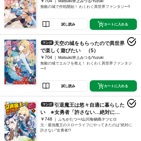
￥704
Matsuki/井上みつる/Yuzuki
無敵の城で作戦開始！ わくわく異世界ファンタジー!!
カートに入れる
試し読み
天空の城をもらったので異世界
マンガ
で楽しく遊びたい （5）
￥704
Matsuki/井上みつる/Yuzuki
無敵の城でエルフを救え！ わくわく異世界ファンタジ
ー!!
カートに入れる
試し読み
引退魔王は悠々自適に暮らした
マンガ
い ※女勇者「許さない…絶対に
￥748
だ！」（１）
ふちかたつー/山川海/鍋島テツヒロ
元・最強魔王のスローライフにやってきたのは“絶対に
許さない”女勇者!?