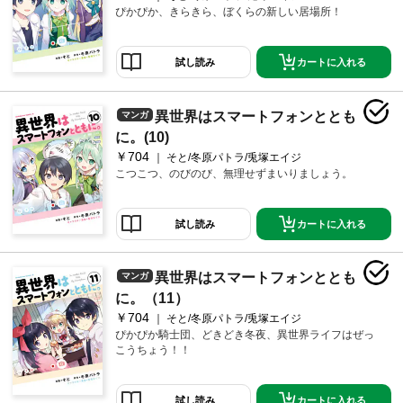
ぴかぴか、きらきら、ぼくらの新しい居場所！
カートに入れる
試し読み
異世界はスマートフォンととも
マンガ
に。(10)
￥704
そと/冬原パトラ/兎塚エイジ
こつこつ、のびのび、無理せずまいりましょう。
カートに入れる
試し読み
異世界はスマートフォンととも
マンガ
に。（11）
￥704
そと/冬原パトラ/兎塚エイジ
ぴかぴか騎士団、どきどき冬夜、異世界ライフはぜっ
こうちょう！！
カートに入れる
試し読み