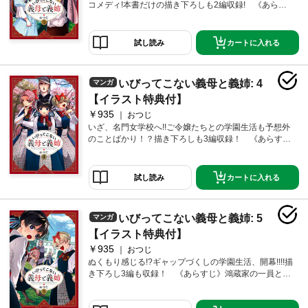
コメディ!本書だけの描き下ろしも2編収録! 《あらす
じ》名家の庶子である美冶は本家で暮らし始めてしば
らく経ちました。鴻蔵家のいとこの弥栄子も加わっ
て、お茶会や衣替えなど義母や義姉たちとの生活に少
カートに入れる
試し読み
しずつ慣れてきた様子だが新たな試練が――!?母・てる
の意外な交友関係もあきらかに…!
いびってこない義母と義姉: 4
マンガ
【イラスト特典付】
￥935
おつじ
いざ、名門女学校へ!!ご令嬢たちとの学園生活も予想外
のことばかり！？描き下ろしも3編収録！ 《あらす
じ》庶子である美冶が本家の生活にも慣れたころ、つ
いに義姉たちが通う学園に入学することに…！名門女
学園で待ち受けているのは――！？
カートに入れる
試し読み
いびってこない義母と義姉: 5
マンガ
【イラスト特典付】
￥935
おつじ
ぬくもり感じる!?ギャップづくしの学園生活、開幕!!!!描
き下ろし3編も収録！ 《あらすじ》鴻蔵家の一員とし
て名門女学校に通い始めた美冶。調理実習や試験勉
強、授業参観と名家ばかりの学園に馴染もうと奮闘し