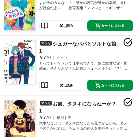
よい子のみんな～！ 誰かの苦労が誰かの幸福、それ
が社会だよ～！ 教育番組「ママンとトゥギャザー」
の体操のお兄さん・表田裏道（31）。子どもたちの信
頼なしには成り立たない仕事だから、その期待に応え
たいと思う気持ち。たとえ自分のことが信じられなく
カートに入れる
試し読み
ても、変わらない日常が心を蝕んでいったとしても、
クセがすごい愉快な仲間たちと乗り越えていける…は
ず……？ 大人になった“よい子”たちに贈る、愛と哀し
シュガーなパパとソルトな娘:
マンガ
みの人生賛歌。今回もバラエティ豊かな大量の描き下
ろしを収録！
1
￥770
ミイコ
とってもイケメンで仕事もできて、娘に激甘な父・杉
崎薫。そんなお父さんに最近ちょっと冷たい（？）高
校生の娘・杉崎鈴子。杉崎家では今日も、 家族だから
こそのほっこりやトキメキがたくさんつまったさまざ
まなドラマが巻き起こります。家族愛とスーパーな胸
カートに入れる
試し読み
キュンをかかせたらぶっちぎりなミイコがおくる 、と
っても甘くて、少ししょっぱい（？）父と娘のお話の
はじまりです。
お前、タヌキにならねーか？:
マンガ
1
￥770
奈川トモ
大事なことは、タヌキになったら見つかるかも。タヌ
キのこがね丸は、今日も山の住人を増やそうと人間た
ちをスカウトしに街へ繰り出す。「お前、タヌキにな