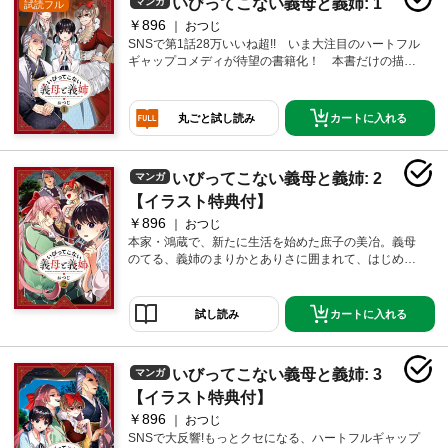
いびってこない義母と義姉: 1
マンガ
試読フル
￥896
おつじ
SNSで第1話28万いいね超!! いま大注目のハートフル
ギャップコメディが待望の書籍化！ 本書だけの描き
下ろしを30ページ以上加えて心あたたか満載でお届け
します。 《あらすじ》とある名家の庶子である美冶
は、母の死をきっかけに本家の鴻蔵家に引き取られる
カートに入れる
丸ごと試し読み
ことになりました。そこで待ち受けていたのは恐ろし
い義母と義姉のはずが――!?
いびってこない義母と義姉: 2
マンガ
【イラスト特典付】
￥896
おつじ
本家・鴻蔵で、新たに生活を始めた庶子の美冶。義母
のてる、義姉のまりかとありさに囲まれて、はじめて
の百貨店にお留守番、新しいご令嬢も登場し、まだま
だ慣れないことばかり――！？ やさしいギャップが
とまらない！ 本書だけの描き下ろしを30ページ以上
カートに入れる
試し読み
収録！
いびってこない義母と義姉: 3
マンガ
【イラスト特典付】
￥896
おつじ
SNSで大反響!もっとクセになる、ハートフルギャップ