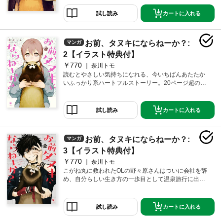
らねーか?」仕事に疲れたOL、 性格に難ありのホス
ト、親との関係に悩むいじめっ子など、様々な問題を
カートに入れる
試し読み
かかえた人々が、タヌキになってみたことで人生で本
当に大切なことを見つけなおしていく。がんばりすぎ
てるあなたの心にふっかり寄り添うハートフルタヌキ
お前、タヌキにならねーか？:
マンガ
ストーリーの開幕です。
2【イラスト特典付】
￥770
奈川トモ
読むとやさしい気持ちになれる、今いちばんあたたか
いふっかり系ハートフルストーリー。20ページ超の描
き下ろしも大収録!! タヌキのこがね丸は、今日も山の
住人を増やそうと人間たちをスカウトしに街へ繰り出
す。「お前、タヌキにならねーか？」どこにいっても
カートに入れる
試し読み
なじめない新社会人や、見た目にコンプレックスのあ
るお姉さんなど、人生に迷った人たちがタヌキになっ
てみたことで、生きる希望を見出していく。そして、
お前、タヌキにならねーか？:
マンガ
こがね丸に救われたOLの野々原さんは、山の仲間たち
との触れ合いの中でもっとタヌキのこと、そしてこが
3【イラスト特典付】
ね丸のことを知りたいという気持ちが芽生えていって
￥770
奈川トモ
――――。
こがね丸に救われたOLの野々原さんはついに会社を辞
め、自分らしい生き方の一歩目として温泉旅行に出か
けることに。しかし訪れた旅館は、タヌキたちがお忍
びで疲れを癒やしにくる場所で?そして、ついにキツネ
の雨紺も登場し、物語が大きく動き出す予感も―――
カートに入れる
試し読み
―。