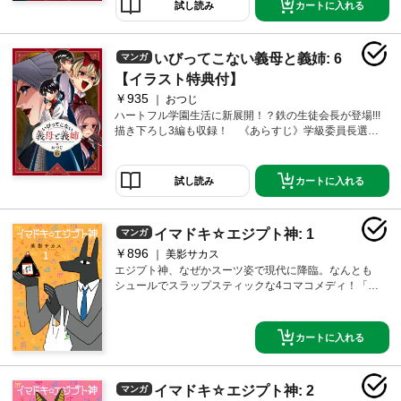
ていた。そんななか生徒会への登竜門である学級委員
カートに入れる
試し読み
長選挙が開催されることになり――！新たな出会いも!?
な第5巻！
いびってこない義母と義姉: 6
マンガ
【イラスト特典付】
￥935
おつじ
ハートフル学園生活に新展開！？鉄の生徒会長が登場!!!
描き下ろし3編も収録！ 《あらすじ》学級委員長選挙
も無事に終わり、美冶の平穏な学園生活が始まるかと
思いきや、歴代一厳格と噂される生徒会に目をつけら
れてしまい――！？生徒会長と義姉・まりかも深い関
カートに入れる
試し読み
係があるようで…。そして全校生徒を挙げた初めての
大イベント・体育祭が始まる…！
イマドキ☆エジプト神: 1
マンガ
￥896
美影サカス
エジプト神、なぜかスーツ姿で現代に降臨。なんとも
シュールでスラップスティックな4コマコメディ！「co
mic POOL」＆「Febri」で大好評連載中！ Twitter＆pixi
vでエジプト神ブームを巻き起こしたあの4コマシリー
ズが、 初期作品の加筆修正＆描き下ろしを加えてつい
カートに入れる
に書籍化!!
イマドキ☆エジプト神: 2
マンガ