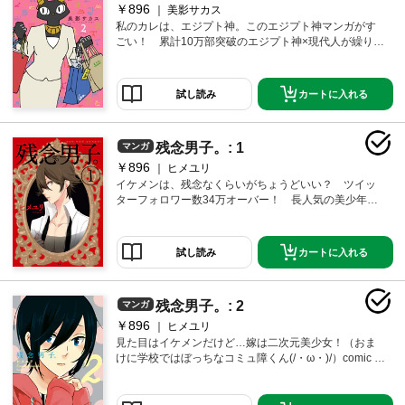
￥896
美影サカス
私のカレは、エジプト神。このエジプト神マンガがす
ごい！ 累計10万部突破のエジプト神×現代人が繰り広
げる大人気4コマコメディ、第2巻！
カートに入れる
試し読み
残念男子。: 1
マンガ
￥896
ヒメユリ
イケメンは、残念なくらいがちょうどいい？ ツイッ
ターフォロワー数34万オーバー！ 長人気の美少年大
好きイラストレーター・ヒメユリがおくる商業デビュ
ー作、約20Pの描き下ろしを加えてここに降誕。
カートに入れる
試し読み
残念男子。: 2
マンガ
￥896
ヒメユリ
見た目はイケメンだけど…嫁は二次元美少女！（おま
けに学校ではぼっちなコミュ障くん(/・ω・)/）comic P
OOLで好評連載中の『残念男子。』たちが帰ってきち
ゃった――!! 正統派イケメンだけど空前絶後の超絶ナ
ルシスト 橘 桐斗。かわいい系イケメンだけど重度の