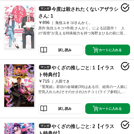
今度は殺されたくないアザラシ
マンガ
さん: 1
￥896
魚住ユキコ/さんかく。
原作:魚住ユキコ×作画:さんかく。による話題作！ 人
の“前世"が見える特殊能力を持つ海野まひるの前に現れ
たのは前世で彼女を食い殺した《天敵》だった――!?
一方、前世の天敵・北村律はなぜか同僚のまひるのこ
とが食べちゃいたいくらい可愛く見えて……？ 「今
カートに入れる
試し読み
世こそはヒエラルキーのトップに立ちたい！」そんな
まひると前世の天敵たちによる仁義なき食物連鎖系ラ
ブコメ(たぶん)、開幕──。
やくざの推しごと: 1【イラス
マンガ
ト特典付】
￥715
八田てき
『鷲尾組』若頭の金城健(39)はある日、組長の一人娘に
空気入れられ(そそのかされ)カチコミ(ライブ参戦)した
先でK-POPアイドルグループ『MNW』のメインラッパ
ーJUNの漢気に一目惚れ。「…ここまで付いていきた
いと思った漢はほかにいねぇ」こうして激情飛び交う
カートに入れる
試し読み
やくざの『推しごと』が始まった。
やくざの推しごと: 2【イラス
マンガ
ト特典付】