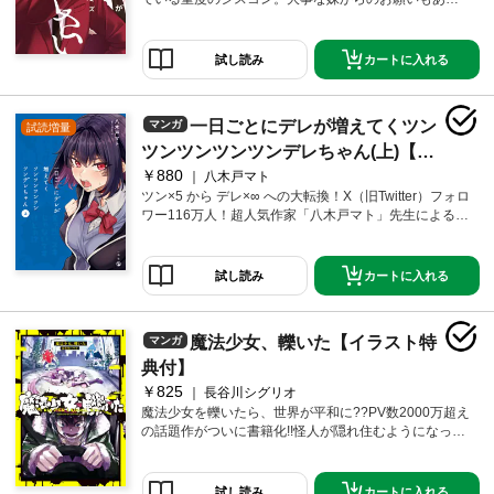
て、学校ではシスコンであることを隠しているが、
「お兄ちゃん大好き！」と言われることを夢見て、今
日もあの手この手で優衣の気を引こうとしている。あ
カートに入れる
試し読み
る日、女子の間で人気のYouTuber・こゆりんこと七木
田こゆりが優衣のクラスへ転入してくる。「かっこい
い先輩がいる」という噂を聞いて、秒で優に一目惚れ
一日ごとにデレが増えてくツン
マンガ
試読増量
したこゆりは、優との接触を狙う中でどうやら長谷川
兄妹の「秘密」に気付き……？ギャップが激しすぎる
ツンツンツンツンデレちゃん(上)【イ
兄と塩対応な妹の平穏な学園生活に危機が訪れる─
￥880
ラスト特典付】
八木戸マト
─！？コミックス限定の番外編では親友・真紘の過去編
ツン×5 から デレ×∞ への大転換！X（旧Twitter）フォロ
を収録！
ワー116万人！超人気作家「八木戸マト」先生による大
反響のツンデレときめきラブコメディ！！描き下ろし &
♡♡♡な同人誌試し読みも大収録！！！ある日、転校
生の高橋圭太（たかはしけいた）は転校先の漫研でク
カートに入れる
試し読み
ラスメイトの橘裕（たちばなゆう）と出会う。彼女
は、誰に対しても突き放した態度でクラスでも孤立し
ていた。しかし、偶然隣に引っ越してきた圭太との交
魔法少女、轢いた【イラスト特
マンガ
流の中で、彼女の冷たい心は徐々に温かく変化してい
く。そして、裕の圭太への気持ちも徐々に強いものに
典付】
なっていき、やがて最高潮に達して…。読めば読むほ
￥825
長谷川シグリオ
ど気持ちが温かくなる、青春ラブストーリーがここに
魔法少女を轢いたら、世界が平和に??PV数2000万超え
始まる…！
の話題作がついに書籍化!!怪人が隠れ住むようになった
世界で、変わらぬ日常を過ごしていた大学生の普津沢
癒孝。しかし、ある日車の運転中、急に飛び出してき
た怪人を避けた先で、偶然にも怪人を倒すためにやっ
カートに入れる
試し読み