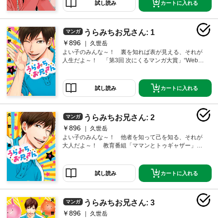
カートに入れる
試し読み
コミュ障オタク 小宮翔太。王子様イケメンだけど世
間知らずの不思議ちゃん御曹司 御堂 歩。頼りになる
先輩イケメンだけど前衛的すぎるセンス 東 秀一。イ
うらみちお兄さん: 1
マンガ
ケメンなだけじゃ満足できない、あなたにぴったりの
クセが強すぎる4人から目が離せない！ ここでしか読
￥896
久世岳
めない！20ページの描き下ろしも収録！
よい子のみんな～！ 裏を知れば表が見える、それが
人生だよ～！ 「第3回 次にくるマンガ大賞」“Webマ
ンガ部門”第1位！ 「WEBマンガ総選挙」“インディー
ズ部門”第1位！ Twitter＆pixivで話題騒然の体操のお兄
さんマンガが、50ページ以上の描き下ろしを加えてつ
カートに入れる
試し読み
いに書籍化!! 教育番組「ママンとトゥギャザー」の体
操のお兄さん・表田裏道（31）。爽やかだけど情緒不
安定な“うらみちお兄さん”が垣間見せる大人の闇に、よ
うらみちお兄さん: 2
マンガ
い子のみんなはドン引き必至…!? 大人になった“よい
子”たちに送る、哀しみの人生賛歌！
￥896
久世岳
よい子のみんな～！ 他者を知って己を知る、それが
大人だよ～！ 教育番組「ママンとトゥギャザー」の
体操のお兄さん・表田裏道(31)。ある時はミノムシに扮
し、ある時は過酷なロケをこなしたりと体を張りなが
ら子どもたちに説く。社会とは、大人とは、そして人
カートに入れる
試し読み
生とは……。うらみちお兄さんと愉快な仲間たちが贈
る哀しみの人生賛歌、今回も大量の描き下ろしを加え
て、大人になった“よい子"たちにお届けします！
うらみちお兄さん: 3
マンガ
￥896
久世岳