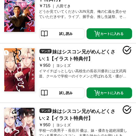
￥715
八田てき
どうか見ていてくださいJUN兄貴、俺の仁義を貫かせ
ていただきやす。ライブ、握手会、推し生誕祭、そし
て新曲発表(カムバック)……組を巻き込み躍動する若
頭・金城健(39)の熱き『推しごと』ライフは、今日も―
―。
カートに入れる
試し読み
妹はシスコン兄がめんどくさ
マンガ
い: 1【イラスト特典付】
￥950
ヨシミズ
イマイチぱっとしない高校生の長谷川優衣には文武両
道、クールで学校一のイケメンと呼ばれる兄・優がい
る。兄妹とは思えないくらい全然似ていない2人には不
仲説が流れるほどで、「完璧な兄」を持つ優衣は悩み
を抱えていた。それは…才色兼備な兄が実は重度のシ
カートに入れる
試し読み
スコンだということ……！正反対な兄妹の爆笑ホーム
コメディ!?TikTokで約800万回再生の話題作が待望の単
行本化！
妹はシスコン兄がめんどくさ
マンガ
い: 2【イラスト特典付】
￥950
ヨシミズ
学校一の美男子・長谷川 優は、妹・優衣を超絶溺愛し
ている重度のシスコン。大事な妹からのお願いもあっ