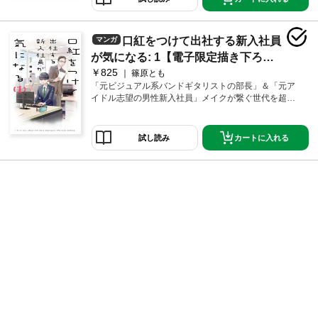
て来た魔法少女・ラウカを轢いてしまう。この事故を
きっかけに、普津沢は怪人たちに感謝され交流が増え
たことで、彼らは本当は人に優しい存在であると感じ
口紅をつけて出社する新入社員
マンガ
ていた。普津沢たちは試行錯誤の末、人間と怪人が共
に歩んでいける道を見つけたのだが、その中であるこ
が気になる: 1【電子限定描き下ろし
とに気が付いてしまった。怪人がどうやって生まれた
￥825
付き】
篠原とも
のか、なぜラウカは歳をとらないのか。まだ解き明か
「元ビジュアル系バンドギタリストの部長」＆「元ア
されていない真実があるのではないかということを―
イドル志望の男性新入社員」メイクが繋ぐ世代を超え
―。
たハートフルコメディ!!SNSでの注目作が待望の単行本
化!!東原隆弘部長(45歳)は、毎日メイクをして出社して
くる新入社員の新発田利央(23歳)のことが気になって仕
カートに入れる
試し読み
方ない!?なぜなら、東原は25年前にビジュアル系イン
ディーズバンドのギタリストとして活動していた過去
があり、今の若者がどういうメイク道具を使っている
のか新発田に聞きたいのだ。しかし、やっとの思いで
新発田に話しかけるも、空回りしてばかりの東原…彼
の思いは無事に届くのか!?!?