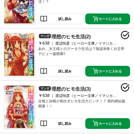
活！？
カートに入れる
試し読み
理想のヒモ生活(2)
マンガ
￥638
渡辺恒彦（ヒーロー文庫／イマジカインフォス）/日月ネコ/文倉十
あれ…女王様とのグータラ生活は？陰謀渦巻く社交界
デビュー篇開幕!!
カートに入れる
試し読み
理想のヒモ生活(3)
マンガ
￥638
渡辺恒彦（ヒーロー文庫／イマジカインフォス）/日月ネコ/文倉十
吉報と凶報が相次ぎヒモ生活大ピンチ！？ 密約締結篇
開幕！！
カートに入れる
試し読み