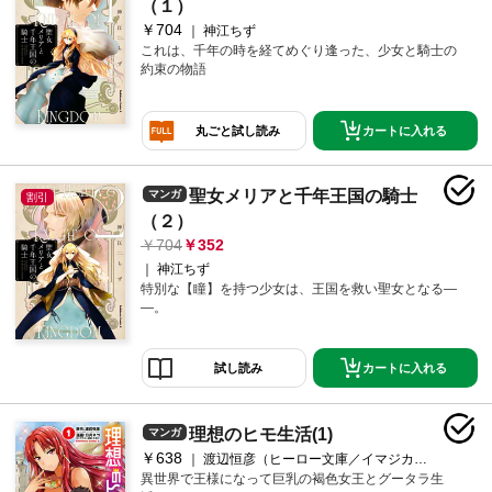
（１）
￥704
神江ちず
これは、千年の時を経てめぐり逢った、少女と騎士の
約束の物語
カートに入れる
丸ごと試し読み
聖女メリアと千年王国の騎士
マンガ
割引
（２）
704
352
神江ちず
特別な【瞳】を持つ少女は、王国を救い聖女となる―
―。
カートに入れる
試し読み
理想のヒモ生活(1)
マンガ
￥638
渡辺恒彦（ヒーロー文庫／イマジカインフォス）/日月ネコ/文倉十
異世界で王様になって巨乳の褐色女王とグータラ生