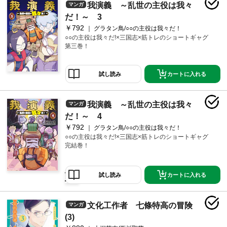
我演義 ～乱世の主役は我々
マンガ
だ！～ 3
￥792
グラタン鳥/○○の主役は我々だ！
○○の主役は我々だ!×三国志×筋トレのショートギャグ
第三巻！
カートに入れる
試し読み
我演義 ～乱世の主役は我々
マンガ
だ！～ 4
￥792
グラタン鳥/○○の主役は我々だ！
○○の主役は我々だ!×三国志×筋トレのショートギャグ
完結巻！
カートに入れる
試し読み
文化工作者 七條特高の冒険
マンガ
(3)