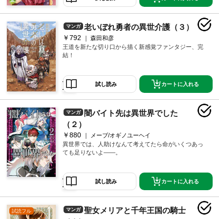
老いぼれ勇者の異世介護（３）
マンガ
￥792
森田和彦
王道を新たな切り口から描く新感覚ファンタジー、完
結！
カートに入れる
試し読み
闇バイト先は異世界でした
マンガ
（２）
￥880
メーブ/オギノユーヘイ
異世界では、人助けなんて考えてたら命がいくつあっ
ても足りないよ――。
カートに入れる
試し読み
聖女メリアと千年王国の騎士
マンガ
試読フル