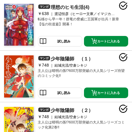
理想のヒモ生活(4)
マンガ
￥638
渡辺恒彦（ヒーロー文庫／イマジカインフォス）/日月ネコ/文倉十
転移から早一年！群竜の脅威に王国軍が出兵！新章
【塩の街道篇】開幕！
カートに入れる
試し読み
少年陰陽師 （１）
マンガ
￥748
結城光流/空倉シキジ
主人公は晴明の孫!?600万部突破の大人気シリーズ待望
のコミック化!!
カートに入れる
試し読み
少年陰陽師 （２）
マンガ
￥748
結城光流/空倉シキジ
主人公は晴明の孫!?600万部突破の大人気シリーズコミ
ック化第2巻!!