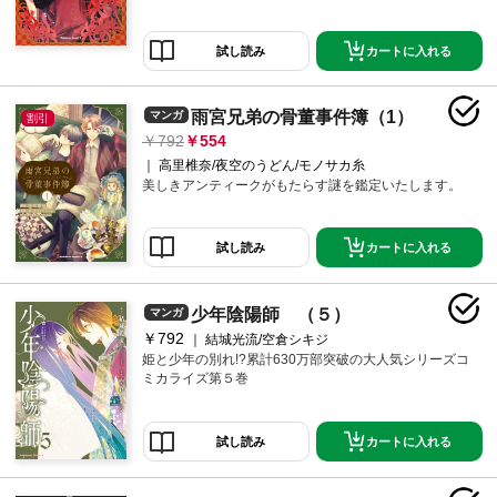
カートに入れる
試し読み
雨宮兄弟の骨董事件簿（1）
マンガ
割引
792
554
高里椎奈/夜空のうどん/モノサカ糸
美しきアンティークがもたらす謎を鑑定いたします。
カートに入れる
試し読み
少年陰陽師 （５）
マンガ
￥792
結城光流/空倉シキジ
姫と少年の別れ!?累計630万部突破の大人気シリーズコ
ミカライズ第５巻
カートに入れる
試し読み