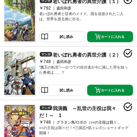
老いぼれ勇者の異世介護（１）
マンガ
￥792
森田和彦
老いぼれ勇者と従者のメイド。国を追放された二人
は、世界を巡る旅に出る。
カートに入れる
試し読み
老いぼれ勇者の異世介護（２）
マンガ
￥748
森田和彦
"魔王の転生"──かつての自分達が今に残した罪を知っ
た勇者は……？
カートに入れる
試し読み
我演義 ～乱世の主役は我々
マンガ
だ！～ 1
￥748
グラタン鳥/ロボロ（○○の主役は我々だ！）
○○の主役は我々だ！×三国志×筋トレのショートギャグ
開幕！