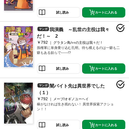
カートに入れる
試し読み
我演義 ～乱世の主役は我々
マンガ
だ！～ 2
￥792
グラタン鳥/○○の主役は我々だ！
孫権軍に単身乗り込む孔明。待ち構えるのは一癖も二
癖もある奴らで――!?
カートに入れる
試し読み
闇バイト先は異世界でした
マンガ
（１）
￥792
メーブ/オギノユーヘイ
稼がなければ生き残れない！ 異世界探索アクショ
ン！！
カートに入れる
試し読み