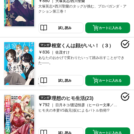
￥880
大塚英志/西川聖蘭
大塚英志×西川聖蘭のタッグが挑む、プロパガンダ・ア
クション第三巻！
カートに入れる
試し読み
根室くんは顔がいい！（３）
マンガ
￥836
佐茂すけ
あなたのおかげで変わりたいって踏み出すことができ
た――。
カートに入れる
試し読み
理想のヒモ生活(23)
マンガ
￥792
日月ネコ/渡辺恒彦（ヒーロー文庫／イマジカインフォス）/文倉十
ヒモ夫の本妻VS義兄(仮)によるバトル勃発!?
カートに入れる
試し読み