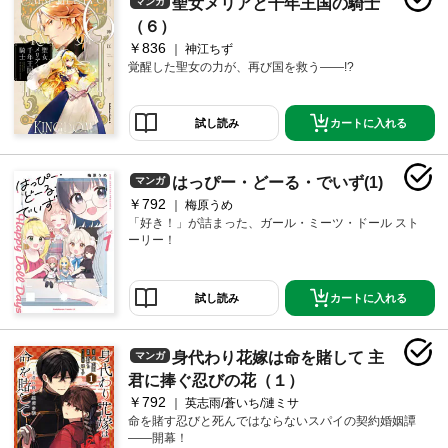
聖女メリアと千年王国の騎士
マンガ
（６）
￥836
神江ちず
覚醒した聖女の力が、再び国を救う――!?
カートに入れる
試し読み
はっぴー・どーる・でいず(1)
マンガ
￥792
梅原うめ
「好き！」が詰まった、ガール・ミーツ・ドール スト
ーリー！
カートに入れる
試し読み
身代わり花嫁は命を賭して 主
マンガ
君に捧ぐ忍びの花（１）
￥792
英志雨/蒼いち/漣ミサ
命を賭す忍びと死んではならないスパイの契約婚姻譚
――開幕！