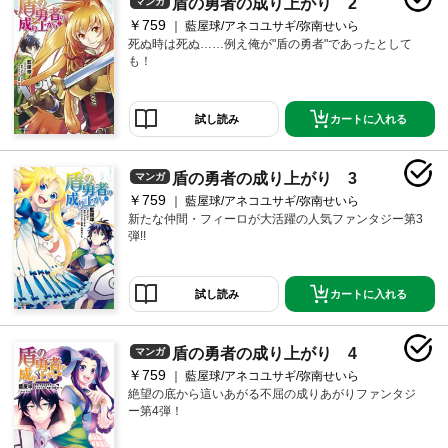
盾の勇者の成り上がり 2
マンガ
￥759
藍屋球/アネコユサギ/弥南せいら
死ぬ時は死ぬ……例え俺が"盾の勇者"であったとして
も！
カートに入れる
試し読み
盾の勇者の成り上がり 3
マンガ
￥759
藍屋球/アネコユサギ/弥南せいら
新たな仲間・フィーロが大活躍の人気ファンタジー第3
弾!!
カートに入れる
試し読み
盾の勇者の成り上がり 4
マンガ
￥759
藍屋球/アネコユサギ/弥南せいら
絶望の底から這いあがる不屈の成りあがりファンタジ
ー第4弾！