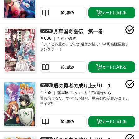
カートに入れる
試し読み
月華国奇医伝 第一巻
マンガ
￥638
ひむか透留
「シノビ四重奏」ひむか透留が描く中華風宮廷医術フ
ァンタジー！
カートに入れる
試し読み
盾の勇者の成り上がり 1
マンガ
￥759
藍屋球/アネコユサギ/弥南せいら
誰も信じるな、すべてが敵だ。勇者の復活劇がコミカ
ライズ!!
カートに入れる
試し読み