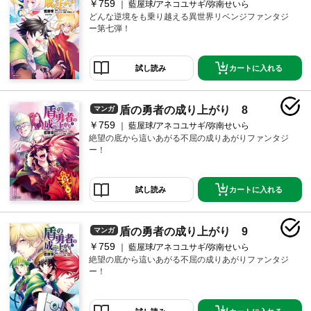
￥759
藍屋球/アネコユサギ/弥南せいら
どんな逆境をも乗り越える異世界リベンジファンタジ
ー第七弾！
カートに入れる
試し読み
盾の勇者の成り上がり 8
マンガ
￥759
藍屋球/アネコユサギ/弥南せいら
絶望の底から這いあがる不屈の成りあがりファンタジ
ー！
カートに入れる
試し読み
盾の勇者の成り上がり 9
マンガ
￥759
藍屋球/アネコユサギ/弥南せいら
絶望の底から這いあがる不屈の成りあがりファンタジ
ー！