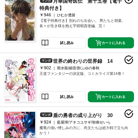
月華国奇医伝 第十五巻【電子
マンガ
特典付き】
￥946
ひむか透留
【電子特典付き】別れのち出会い。 男たちと胡葉、
各々が生き様を抱え宇煩朝貢使編、完！
カートに入れる
試し読み
世界の終わりの世界録 14
マンガ
￥902
雨水龍/細音啓/ふゆの春秋
王道ファンタジーの決定版、コミカライズ第14巻！
カートに入れる
試し読み
盾の勇者の成り上がり 30
マンガ
￥924
藍屋球/アネコユサギ/弥南せいら
魔竜の強い憎しみの力に、尚文たちは総力戦で立ち向
かう！