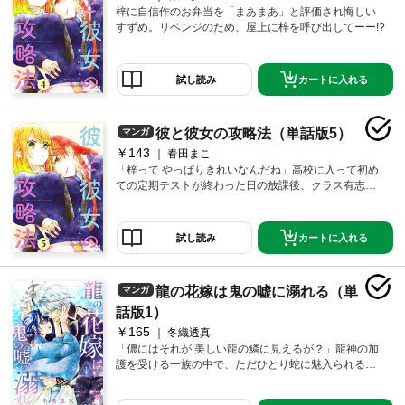
梓に自信作のお弁当を「まあまあ」と評価され悔しい
すずめ。リベンジのため、屋上に梓を呼び出してーー!?
カートに入れる
試し読み
彼と彼女の攻略法（単話版5）
マンガ
￥143
春田まこ
「梓って やっぱりきれいなんだね」高校に入って初め
ての定期テストが終わった日の放課後、クラス有志で
の打ち上げに誘われたすずめ。しかし、やはり「男の
子が苦手」という気持ちから誘いを断ってしまう。不
器用すぎる自分に落ち込みながら、すずめは家への帰
カートに入れる
試し読み
り路に。すると、偶然他校の男子生徒に告白される梓
の姿を目撃する。「知らない人から好意を向けられる
なんて 見た目や雰囲気が魅力的ってこと」と素直に賞
龍の花嫁は鬼の嘘に溺れる（単
マンガ
賛の気持ちを伝えるすずめに、梓は複雑な胸の内を明
かして――。
話版1）
￥165
冬織透真
「儂にはそれが 美しい龍の鱗に見えるが？」龍神の加
護を受ける一族の中で、ただひとり蛇に魅入られるニ
セモノだと虐げられていた珠妃（たまき）。「蛇にな
りたくない」と切に願い、日々厳しい修行に励む珠妃