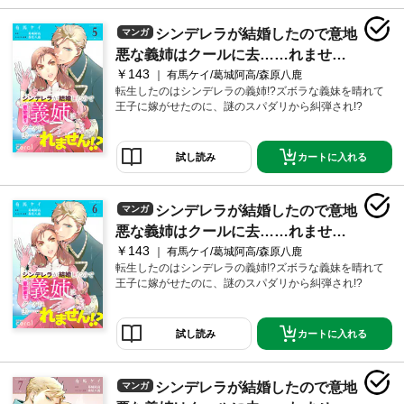
シンデレラが結婚したので意地
マンガ
悪な義姉はクールに去……れませ
￥143
ん！？（単話版5）
有馬ケイ/葛城阿高/森原八鹿
転生したのはシンデレラの義姉!?ズボラな義妹を晴れて
王子に嫁がせたのに、謎のスパダリから糾弾され!?
カートに入れる
試し読み
シンデレラが結婚したので意地
マンガ
悪な義姉はクールに去……れませ
￥143
ん！？（単話版6）
有馬ケイ/葛城阿高/森原八鹿
転生したのはシンデレラの義姉!?ズボラな義妹を晴れて
王子に嫁がせたのに、謎のスパダリから糾弾され!?
カートに入れる
試し読み
シンデレラが結婚したので意地
マンガ