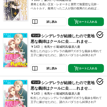
森川いく/羽鳥紘/白皙
勇将と名高い王女・レオーネと寡黙で無愛想な元帥・
ベルトルド。敵将だった二人が国の復興のため結ばれ
る！
カートに入れる
試し読み
シンデレラが結婚したので意地
マンガ
悪な義姉はクールに去……れませ
￥143
ん！？（単話版1）
有馬ケイ/葛城阿高/森原八鹿
転生したのはシンデレラの義姉!?ズボラな義妹を晴れて
王子に嫁がせたのに、謎のスパダリから糾弾され!?
カートに入れる
試し読み
シンデレラが結婚したので意地
マンガ
悪な義姉はクールに去……れませ
￥143
ん！？（単話版2）
有馬ケイ/葛城阿高/森原八鹿
転生したのはシンデレラの義姉!?ズボラな義妹を晴れて
王子に嫁がせたのに、謎のスパダリから糾弾され!?