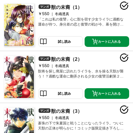
獣の末裔（1）
マンガ
￥550
冬織透真
「これは私の復讐」心に獣を宿す少女ライラに過酷な
運命が待つ。身分差の恋と復讐の戦が今、幕を開け
る！
カートに入れる
試し読み
獣の末裔（2）
マンガ
￥550
冬織透真
獣将を探し廃屋に訪れたライラを、水を操る天獣が襲
う！？過酷な運命に翻弄される少女の復讐活劇第２
巻！
カートに入れる
試し読み
獣の末裔（3）
マンガ
￥550
冬織透真
蒼珠の下で朱夏国と戦うことになったライラ。ついに
天獣の正体が明らかに！コミック版限定描き下ろしつ