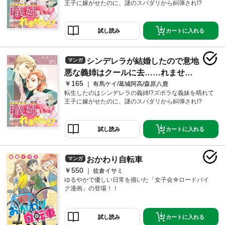
王子に嫁がせたのに、謎のスパダリから糾弾され!?
カートに入れる
試し読み
シンデレラが結婚したので意地
マンガ
悪な義姉はクールに去……れませ
￥165
ん！？（単話版10）
有馬ケイ/葛城阿高/森原八鹿
転生したのはシンデレラの義姉!?ズボラな義妹を晴れて
王子に嫁がせたのに、謎のスパダリから糾弾され!?
カートに入れる
試し読み
おかわり自転車
マンガ
￥550
佐倉イサミ
ゆるやかで優しい日常を描いた「女子会☆ロードバイ
ク漫画」の登場！！
カートに入れる
試し読み