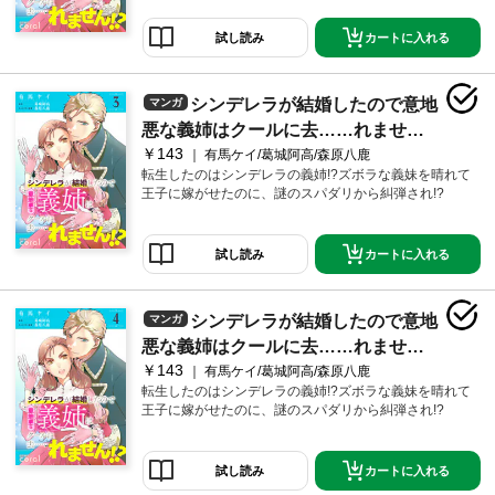
カートに入れる
試し読み
シンデレラが結婚したので意地
マンガ
悪な義姉はクールに去……れませ
￥143
ん！？（単話版3）
有馬ケイ/葛城阿高/森原八鹿
転生したのはシンデレラの義姉!?ズボラな義妹を晴れて
王子に嫁がせたのに、謎のスパダリから糾弾され!?
カートに入れる
試し読み
シンデレラが結婚したので意地
マンガ
悪な義姉はクールに去……れませ
￥143
ん！？（単話版4）
有馬ケイ/葛城阿高/森原八鹿
転生したのはシンデレラの義姉!?ズボラな義妹を晴れて
王子に嫁がせたのに、謎のスパダリから糾弾され!?
カートに入れる
試し読み