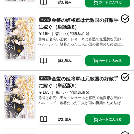
カートに入れる
試し読み
金髪の姫将軍は元敵国の好敵手
マンガ
に嫁ぐ（単話版8）
￥165
森川いく/羽鳥紘/白皙
勇将と名高い王女・レオーネと寡黙で無愛想な元帥・
ベルトルド。敵将だった二人が国の復興のため結ばれ
る！
カートに入れる
試し読み
金髪の姫将軍は元敵国の好敵手
マンガ
に嫁ぐ（単話版9）
￥165
森川いく/羽鳥紘/白皙
勇将と名高い王女・レオーネと寡黙で無愛想な元帥・
ベルトルド。敵将だった二人が国の復興のため結ばれ
る！
カートに入れる
試し読み