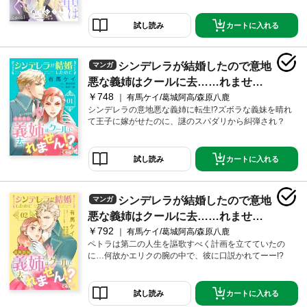
ネからクラウディオ殿下への朝稽古。国と城の現状を
考え使用人たちも交えて勉強会を開催するも、レオー
カートに入れる
試し読み
ネに負担がかかっていることをベルトルドは快く思わ
ず…。冷たい態度を取るベルトルドを問い詰めたレオ
ーネは彼の本心に気づく…！コミックス描き下ろしお
シンデレラが結婚したので意地
マンガ
まけマンガも収録☆ルーファスによって犬になってし
まったベルトルドと、ベルトルドとは知らずに可愛が
悪な義姉はクールに去……れませ
るレオーネは必見！
￥748
ん！？（1）
有馬ケイ/葛城阿高/森原八鹿
シンデレラの意地悪な義姉に転生!?ズボラな義妹を晴れ
て王子に嫁がせたのに、謎のスパダリから糾弾され？
カートに入れる
試し読み
シンデレラが結婚したので意地
マンガ
悪な義姉はクールに去……れませ
￥792
ん！？（2）
有馬ケイ/葛城阿高/森原八鹿
ペトラは第二の人生を謳歌すべく計画を立てていたの
に…何故かエリクの腕の中で、彼に口説かれてーー!?
カートに入れる
試し読み