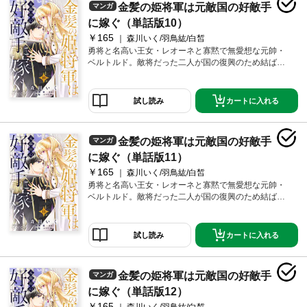
金髪の姫将軍は元敵国の好敵手
マンガ
に嫁ぐ（単話版10）
￥165
森川いく/羽鳥紘/白皙
勇将と名高い王女・レオーネと寡黙で無愛想な元帥・
ベルトルド。敵将だった二人が国の復興のため結ばれ
る！
カートに入れる
試し読み
金髪の姫将軍は元敵国の好敵手
マンガ
に嫁ぐ（単話版11）
￥165
森川いく/羽鳥紘/白皙
勇将と名高い王女・レオーネと寡黙で無愛想な元帥・
ベルトルド。敵将だった二人が国の復興のため結ばれ
る！
カートに入れる
試し読み
金髪の姫将軍は元敵国の好敵手
マンガ
に嫁ぐ（単話版12）
￥165