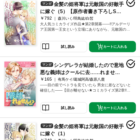
金髪の姫将軍は元敵国の好敵手
マンガ
に嫁ぐ（5）【原作者書き下ろしSS
￥792
付き】
森川いく/羽鳥紘/白皙
大人気コミカライズ作品★第2章開幕――!!アルデーリ
ア王国第一王女という立場にありながら、元敵国のゼ
ルジオスに嫁いで1年――かつての好敵手ベルトルド元
帥と名実ともに夫婦となった“金獅子”レオーネ将軍。弱
体化したゼルジオスの復興に奔走するベルトルドは、
カートに入れる
試し読み
前王が国外追放した「名策士」を呼び戻すため、東の
国へと赴くことに。クラウディオ殿下の計らいによ
り、夫婦で名策士の元を訪ねることとなったレオーネ
シンデレラが結婚したので意地
マンガ
とベルトルドだが…!?〇描き下ろしおまけマンガ：街中
で必要以上に目立つレオーネとベルトルドが互いに思
悪な義姉はクールに去……れませ
っていたこととは…〇原作者書き下ろし小説：レオー
￥165
ん！？（単話版22）
有馬ケイ/葛城阿高/森原八鹿
ネたちの結婚式の話題で盛り上がるアルデーリア王国
――目の前でペトラを見ていたら 男女に差などないと
の一幕…
確信した――【目が離せない★コミカライズ第2章!!】
転生した「シンデレラ」の義姉ペトラは、可憐な義妹
への厳しい淑女教育の様子により「意地悪な義姉」と
の悪評が広まってしまう…。しかしその聡明さを王太
カートに入れる
試し読み
子エリクに見初められ、彼の国王即位を機に結婚する
ことに!! 晴れて国王と王妃になったふたりだが、またも
や新たなる試練が訪れる…！◆ペトラにまつわる記憶
金髪の姫将軍は元敵国の好敵手
マンガ
を失ってしまったエリクに対し、ペトラが気付いた
「やるべきこと」とは――!? そしてエリクを交え再開
に嫁ぐ（1）
した賢人会議に「招かれざる客」が訪れる…!!