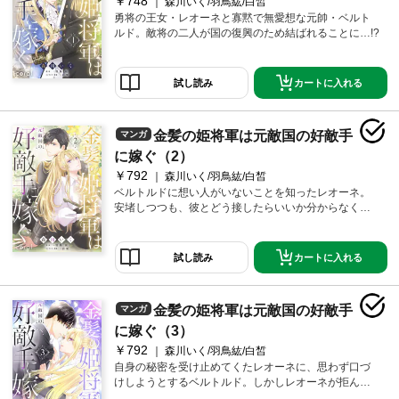
￥748
森川いく/羽鳥紘/白皙
勇将の王女・レオーネと寡黙で無愛想な元帥・ベルト
ルド。敵将の二人が国の復興のため結ばれることに…!?
カートに入れる
試し読み
金髪の姫将軍は元敵国の好敵手
マンガ
に嫁ぐ（2）
￥792
森川いく/羽鳥紘/白皙
ベルトルドに想い人がいないことを知ったレオーネ。
安堵しつつも、彼とどう接したらいいか分からなく
て…？
カートに入れる
試し読み
金髪の姫将軍は元敵国の好敵手
マンガ
に嫁ぐ（3）
￥792
森川いく/羽鳥紘/白皙
自身の秘密を受け止めてくたレオーネに、思わず口づ
けしようとするベルトルド。しかしレオーネが拒んで
しまい気まずい雰囲気に。一方、恒例となったレオー