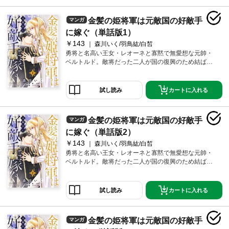
金髪の姫将軍は元敵国の好敵手
マンガ
に嫁ぐ（単話版1）
￥143
森川いく/羽鳥紘/白皙
勇将と名高い王女・レオーネと寡黙で無愛想な元帥・
ベルトルド。敵将だった二人が国の復興のため結ばれ
る！
カートに入れる
試し読み
金髪の姫将軍は元敵国の好敵手
マンガ
に嫁ぐ（単話版2）
￥143
森川いく/羽鳥紘/白皙
勇将と名高い王女・レオーネと寡黙で無愛想な元帥・
ベルトルド。敵将だった二人が国の復興のため結ばれ
る！
カートに入れる
試し読み
金髪の姫将軍は元敵国の好敵手
マンガ