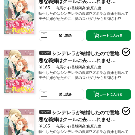
悪な義姉はクールに去……れませ
￥165
ん！？（単話版7）
有馬ケイ/葛城阿高/森原八鹿
転生したのはシンデレラの義姉!?ズボラな義妹を晴れて
王子に嫁がせたのに、謎のスパダリから糾弾され!?
カートに入れる
試し読み
シンデレラが結婚したので意地
マンガ
悪な義姉はクールに去……れませ
￥165
ん！？（単話版8）
有馬ケイ/葛城阿高/森原八鹿
転生したのはシンデレラの義姉!?ズボラな義妹を晴れて
王子に嫁がせたのに、謎のスパダリから糾弾され!?
カートに入れる
試し読み
シンデレラが結婚したので意地
マンガ
悪な義姉はクールに去……れませ
￥165
ん！？（単話版9）
有馬ケイ/葛城阿高/森原八鹿
転生したのはシンデレラの義姉!?ズボラな義妹を晴れて