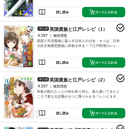
き。
カートに入れる
試し読み
英国貴族と江戸レシピ（1）
マンガ
￥297
牧田理恵
英国で天涯孤独に暮らす日本人の少女・セツは、日本
大好き無愛想貴族に和食を作る！？江戸料理のレシピ
付き
カートに入れる
試し読み
英国貴族と江戸レシピ（2）
マンガ
￥297
牧田理恵
和食が館の人々との仲を取り持ち、落ち着いてきたと
ころで更なる災難がセツに降りかかる！レシピ＆オマ
ケ付
カートに入れる
試し読み