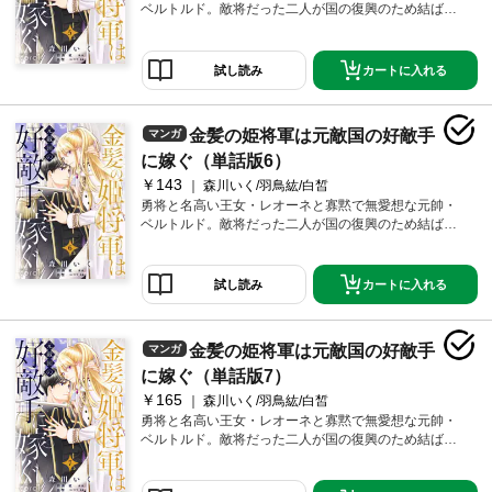
ベルトルド。敵将だった二人が国の復興のため結ばれ
る！
カートに入れる
試し読み
金髪の姫将軍は元敵国の好敵手
マンガ
に嫁ぐ（単話版6）
￥143
森川いく/羽鳥紘/白皙
勇将と名高い王女・レオーネと寡黙で無愛想な元帥・
ベルトルド。敵将だった二人が国の復興のため結ばれ
る！
カートに入れる
試し読み
金髪の姫将軍は元敵国の好敵手
マンガ
に嫁ぐ（単話版7）
￥165
森川いく/羽鳥紘/白皙
勇将と名高い王女・レオーネと寡黙で無愛想な元帥・
ベルトルド。敵将だった二人が国の復興のため結ばれ
る！