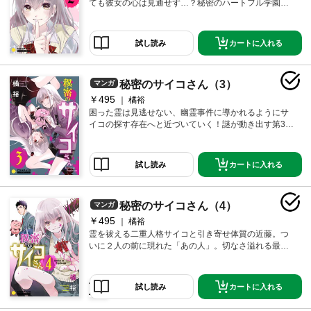
ても彼女の心は見通せず…？秘密のハートフル学園ホ
ラー
カートに入れる
試し読み
秘密のサイコさん（3）
マンガ
￥495
橘裕
困った霊は見逃せない、幽霊事件に導かれるようにサ
イコの探す存在へと近づいていく！謎が動き出す第3
巻。
カートに入れる
試し読み
秘密のサイコさん（4）
マンガ
￥495
橘裕
霊を祓える二重人格サイコと引き寄せ体質の近藤。つ
いに２人の前に現れた「あの人」。切なさ溢れる最終
巻！
カートに入れる
試し読み