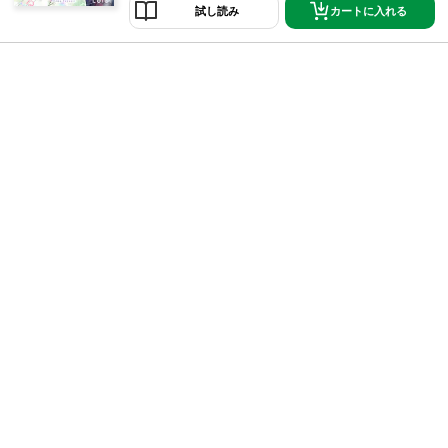
だが、十六の誕生日＝運命の神託の日まで残り時間は
カートに入れる
試し読み
あとわずか…。そしてやってきた神託の日、珠妃は鬼
神族の若き頭首・廉（れん）と出会ってーー。