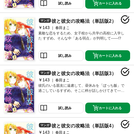
カートに入れる
試し読み
彼と彼女の攻略法（単話版2）
マンガ
￥143
春田まこ
素敵な恋をするため、女子校から共学の高校に入学し
た すずめ。そんな中「ある弱点」が判明して――!?
カートに入れる
試し読み
彼と彼女の攻略法（単話版3）
マンガ
￥143
春田まこ
彼氏のいる親友に遠慮して、昼休みを「ぼっち飯」で
過ごしているすずめ。そこに梓が話しかけてきて―
―？
カートに入れる
試し読み
彼と彼女の攻略法（単話版4）
マンガ
￥143
春田まこ