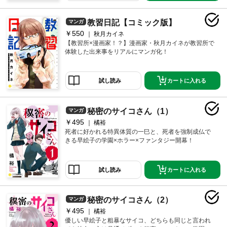
教習日記【コミック版】
マンガ
￥550
秋月カイネ
【教習所×漫画家！？】漫画家・秋月カイネが教習所で
体験した出来事をリアルにマンガ化！
カートに入れる
試し読み
秘密のサイコさん（1）
マンガ
￥495
橘裕
死者に好かれる特異体質の一巳と、死者を強制成仏で
きる早絵子の学園×ホラー×ファンタジー開幕！
カートに入れる
試し読み
秘密のサイコさん（2）
マンガ
￥495
橘裕
優しい早絵子と粗暴なサイコ、どちらも同じと言われ