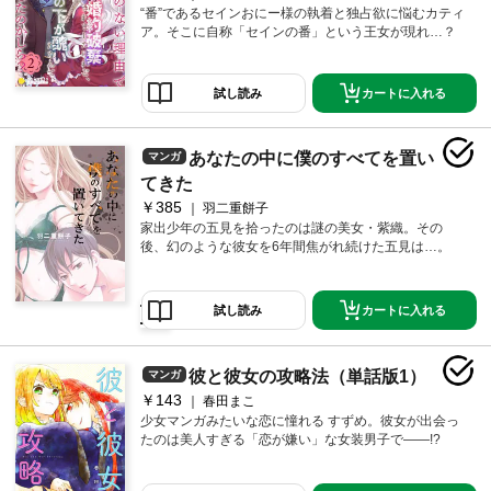
“番”であるセインおにー様の執着と独占欲に悩むカティ
ら？【限定書きおろし小説付きコミ
ア。そこに自称「セインの番」という王女が現れ…？
ックス版】（2）
カートに入れる
試し読み
あなたの中に僕のすべてを置い
マンガ
てきた
￥385
羽二重餅子
家出少年の五見を拾ったのは謎の美女・紫織。その
後、幻のような彼女を6年間焦がれ続けた五見は…。
カートに入れる
試し読み
彼と彼女の攻略法（単話版1）
マンガ
￥143
春田まこ
少女マンガみたいな恋に憧れる すずめ。彼女が出会っ
たのは美人すぎる「恋が嫌い」な女装男子で――!?