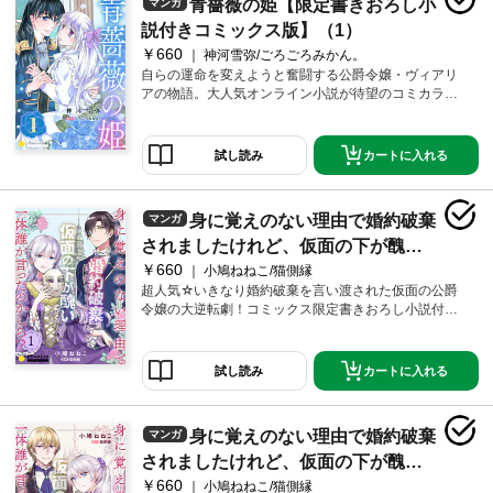
青薔薇の姫【限定書きおろし小
マンガ
説付きコミックス版】（1）
￥660
神河雪弥/ごろごろみかん。
自らの運命を変えようと奮闘する公爵令嬢・ヴィアリ
アの物語。大人気オンライン小説が待望のコミカライ
ズ！
カートに入れる
試し読み
身に覚えのない理由で婚約破棄
マンガ
されましたけれど、仮面の下が醜い
￥660
だなんて、一体誰が言ったのかし
小鳩ねねこ/猫側縁
超人気☆いきなり婚約破棄を言い渡された仮面の公爵
ら？【限定書きおろし小説付きコミ
令嬢の大逆転劇！コミックス限定書きおろし小説付
ックス版】（1）
き。
カートに入れる
試し読み
身に覚えのない理由で婚約破棄
マンガ
されましたけれど、仮面の下が醜い
￥660
だなんて、一体誰が言ったのかし
小鳩ねねこ/猫側縁