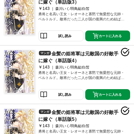
に嫁ぐ（単話版3）
￥143
森川いく/羽鳥紘/白皙
勇将と名高い王女・レオーネと寡黙で無愛想な元帥・
ベルトルド。敵将だった二人が国の復興のため結ばれ
る！
カートに入れる
試し読み
金髪の姫将軍は元敵国の好敵手
マンガ
に嫁ぐ（単話版4）
￥143
森川いく/羽鳥紘/白皙
勇将と名高い王女・レオーネと寡黙で無愛想な元帥・
ベルトルド。敵将だった二人が国の復興のため結ばれ
る！
カートに入れる
試し読み
金髪の姫将軍は元敵国の好敵手
マンガ
に嫁ぐ（単話版5）
￥143
森川いく/羽鳥紘/白皙
勇将と名高い王女・レオーネと寡黙で無愛想な元帥・