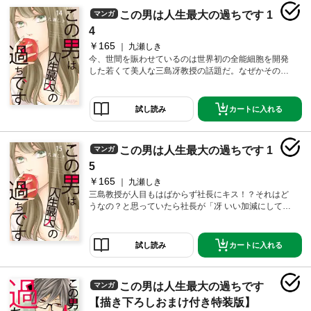
まで付いてきてるし。【恋するソワレ】 この作品は
この男は人生最大の過ちです 1
マンガ
「恋するソワレ」2018年Vol．9に収録されています。
4
￥165
九瀬しき
今、世間を賑わせているのは世界初の全能細胞を開発
した若くて美人な三島冴教授の話題だ。なぜかその人
が論文を発表するホテルまで来ている。社長がここに
来ていると知り、ピアスを一刻も早く返してもらうた
めにやってきた。けど早まったな。私みたいな一般人
カートに入れる
試し読み
が来るところじゃなかったかも…と思っていたら、社
長の知り合いの輩に遭遇して！？【恋するソワレ】 こ
の作品は「恋するソワレ」2018年Vol．10に収録されて
この男は人生最大の過ちです 1
マンガ
います。
5
￥165
九瀬しき
三島教授が人目もはばからず社長にキス！？それはど
うなの？と思っていたら社長が「冴 いい加減にして頂
けませんか」と怒り出した。そうしたら何故か三島教
授が私に対してキスをしてきた！？「はいっ ちゃんと
返したから怒んないでね～♪というナゾ行動…。疲れ果
カートに入れる
試し読み
てていると社長から「ご安心ください 僕は佐藤さんだ
けのものですからね！」さらに疲労がたまるんですけ
ど。【恋するソワレ】 この作品は「恋するソワレ」20
この男は人生最大の過ちです
マンガ
18年Vol．12に収録されています。
【描き下ろしおまけ付き特装版】