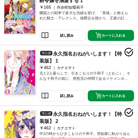
爵令嬢を溺愛する 1
￥165
作歩咲知/梨莉子
隣国との戦争で多大な功績を挙げ、「英雄」と称えら
れた騎士・アレクシス。侯爵位を授かり、王家の計ら
いで婚約者を迎えることに…！恋愛に興味がない彼は
「白い結婚」を望み、悪名高い公爵令嬢リーゼロッテ
と婚約する。だが、その噂が真実とは程遠く、彼女は
カートに入れる
試し読み
誰よりも優しく、誠実な女性だった――。次第に心を
通わせていく二人。そんなある日、リーゼロッテのも
とを訪れたアレクシスは、思いもよらない光景を目に
永久指名おねがいします！【特
マンガ
することに…！？愛を知らない騎士と虐げられた令嬢
が紡ぐ、溺愛ラブストーリー！
装版】 1
￥462
カナエサト
兄と2人暮らしで、引きこもりの十和子（とわこ）。そ
んな十和子の前に、突然兄の仲間であるイケメンホス
ト達が現れ、家に入り浸ることに！目の前で裸になっ
たり抱きついたり…十和子の静かな日常はどうなる
の！？【本作品は「永久指名おねがいします！」第1～
カートに入れる
試し読み
5巻を収録した電子特装版です】【恋するソワレ】
永久指名おねがいします！【特
マンガ
装版】 2
￥462
カナエサト
中2の時からひきこもりの十和子。突如家に転がり込ん