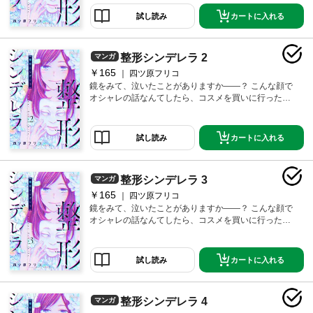
ブスOL・橘凜は、社内イチの美人・貝塚凜と同じ名前
という理由でイジられみじめに過ごしていた。だけど
カートに入れる
試し読み
仕方ない。ブスは人生終わってるから――…。そんな
ある日、“宝くじ1191万円”が当選！！ ブスは人生終わ
ってるけど、私はここから始めるのです。【恋するソ
整形シンデレラ 2
マンガ
ワレ】 この作品は「恋するソワレ」2018年Vol．6に収
録されています。
￥165
四ツ原フリコ
鏡をみて、泣いたことがありますか――？ こんな顔で
オシャレの話なんてしたら、コスメを買いに行った
ら、きっと笑われる。そんな思いで生きてきた卑屈な
ブスOL・橘凜は、社内イチの美人・貝塚凜と同じ名前
という理由でイジられみじめに過ごしていた。だけど
カートに入れる
試し読み
仕方ない。ブスは人生終わってるから――…。そんな
ある日、“宝くじ1191万円”が当選！！ ブスは人生終わ
ってるけど、私はここから始めるのです。【恋するソ
整形シンデレラ 3
マンガ
ワレ】 この作品は「恋するソワレ」2018年Vol．7に収
録されています。
￥165
四ツ原フリコ
鏡をみて、泣いたことがありますか――？ こんな顔で
オシャレの話なんてしたら、コスメを買いに行った
ら、きっと笑われる。そんな思いで生きてきた卑屈な
ブスOL・橘凜は、社内イチの美人・貝塚凜と同じ名前
という理由でイジられみじめに過ごしていた。だけど
カートに入れる
試し読み
仕方ない。ブスは人生終わってるから――…。そんな
ある日、“宝くじ1191万円”が当選！！ ブスは人生終わ
ってるけど、私はここから始めるのです。【恋するソ
整形シンデレラ 4
マンガ
ワレ】 この作品は「恋するソワレ」2018年Vol．8に収