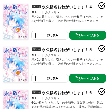
永久指名おねがいします！ 4
マンガ
￥165
カナエサト
兄と2人暮らしで、引きこもりの十和子（とわこ）。そ
んな十和子の前に、突然兄の仲間であるイケメンホス
ト達が現れ、家に入り浸ることに！目の前で裸になっ
たり抱きついたり…十和子の静かな日常はどうなる
の！？【恋するソワレ】※この作品は「永久指名おねが
カートに入れる
試し読み
いします！【特装版】」第1巻に収録されています。
永久指名おねがいします！ 5
マンガ
￥165
カナエサト
兄と2人暮らしで、引きこもりの十和子（とわこ）。そ
んな十和子の前に、突然兄の仲間であるイケメンホス
ト達が現れ、家に入り浸ることに！目の前で裸になっ
たり抱きついたり…十和子の静かな日常はどうなる
の！？【恋するソワレ】※この作品は「永久指名おねが
カートに入れる
試し読み
いします！【特装版】」第1巻に収録されています。
永久指名おねがいします！ 6
マンガ
￥165
カナエサト
中2の時からひきこもりの十和子。突如家に転がり込ん
できた兄の先輩 ホストたちにより、彼女の平穏は壊さ