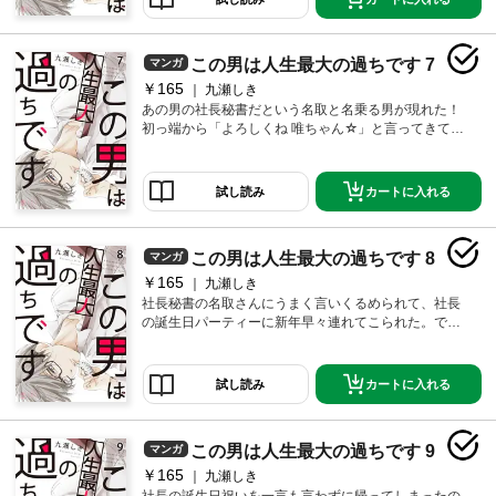
に来年まで会うこともないだろう…と思っていたら社
長室の大掃除を割り当てられて！？【恋するソワレ】
この作品は「恋するソワレ」2017年Vol．11に収録され
この男は人生最大の過ちです 7
マンガ
ています。
￥165
九瀬しき
あの男の社長秘書だという名取と名乗る男が現れた！
初っ端から「よろしくね 唯ちゃん☆」と言ってきてな
んだか馴れ馴れしい。私のところに来た理由は「唯ち
ゃんといると社長が接待付き合い以前にも増して悪く
なっているんだよね。だから社長とちゃんとくっつい
カートに入れる
試し読み
て接待と研究にもっと集中するよう焚きつけるか、も
しくはもう一切関わらないでほしいんだけど」と突き
つけてきて…！？【恋するソワレ】 この作品は「恋す
この男は人生最大の過ちです 8
マンガ
るソワレ」2018年Vol．1に収録されています。
￥165
九瀬しき
社長秘書の名取さんにうまく言いくるめられて、社長
の誕生日パーティーに新年早々連れてこられた。でも
もう社長にも来たってこと見せられたし、隙をうかが
って帰ろうとした矢先。天木製薬の大事な取引先の坂
口医院長につかまってしまった！しかもセクハラ行為
カートに入れる
試し読み
までしてきて本当に気持ち悪っと思っていたら、社長
が坂口医院長にワインをぶっかけてきて…！？【恋す
るソワレ】 この作品は「恋するソワレ」2018年Vol．3
この男は人生最大の過ちです 9
マンガ
に収録されています。
￥165
九瀬しき
社長の誕生日祝いを一言も言わずに帰ってしまったの