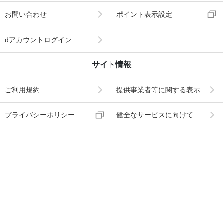
お問い合わせ
ポイント表示設定
dアカウントログイン
サイト情報
ご利用規約
提供事業者等に関する表示
プライバシーポリシー
健全なサービスに向けて
dアカウント2段階認証とは
Cookieの利用について
海賊版に関する取り組みに
お客さまのご利用端末から
ついて
の情報の外部送信について
ABJマークは、この電子書店・電子書籍配信サービス
が、著作権者からコンテンツ使用許諾を得た正規版配
信サービスであることを示す登録商標（登録番号 第60
91713号）です。