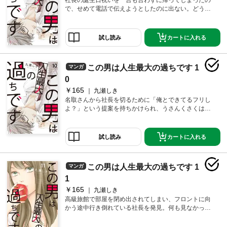
で、せめて電話で伝えようとしたのに出ない。どうせ
すぐ出ると思ったのに、何故私の電話に出ない！？社
長から折り返し連絡あったけど放置したれ…と思った
ら10分以上ずーっとかけてきやがった。コレ出ないと
カートに入れる
試し読み
一生鳴り続けるやつ…と思い直し仕方なく出たら、家
のすぐ目の前に社長がいて！【恋するソワレ】 この作
品は「恋するソワレ」2018年Vol．4に収録されていま
この男は人生最大の過ちです 1
マンガ
す。
0
￥165
九瀬しき
名取さんから社長を切るために「俺とできてるフリし
よ？」という提案を持ちかけられ、うさんくさくはあ
ったけどしぶしぶ受け入れた。そのため社長と坂口医
院長の接待ゴルフ旅行に行くはめに。けど恋人のフリ
ってどうするのかと思ったら「佐藤は私の恋人なんで
カートに入れる
試し読み
す」と社長の前でガサツにぶっ込んできた！！いくら
なんでも雑すぎてすぐバレそうなんですけど！？【恋
するソワレ】 この作品は「恋するソワレ」2018年Vo
この男は人生最大の過ちです 1
マンガ
l．6に収録されています。
1
￥165
九瀬しき
高級旅館で部屋を閉め出されてしまい、フロントに向
かう途中行き倒れている社長を発見。何も見なかった
ことにしようとしたけれど、雨に打たれて冷たくなり
あまりにも動かない社長に一瞬、死がよぎり話しかけ