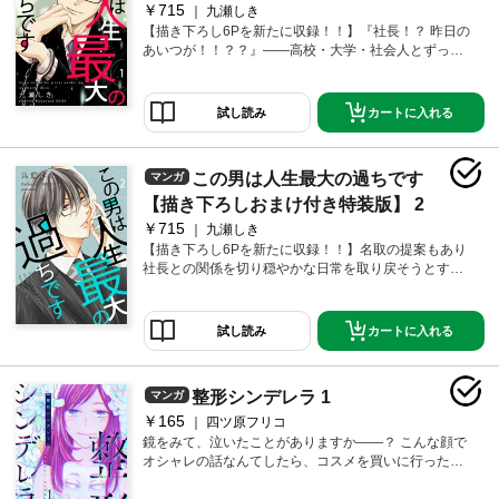
￥715
九瀬しき
【描き下ろし6Pを新たに収録！！】『社長！？ 昨日の
あいつが！！？？』――高校・大学・社会人とずっと
そばにいてくれた愛犬を亡くし、バーでヤケ酒を浴び
ながら泣きわめき叫んでいると、隣の男性から「その
悪そうな頭を治す薬でも飲んで死ぬまで大人しくして
カートに入れる
試し読み
ください」と盛大なイヤミの応酬！！なんで知らない
奴からここまで言われないといけないの！？仕返しに
奴の足をひっかけ転ばせ「あ ごめーん わざとでーす」
この男は人生最大の過ちです
マンガ
と言ってやった！！！（だがやりすぎた…）そうした
ら翌日、その男が社長として現れ、しかも私を探して
【描き下ろしおまけ付き特装版】 2
いるだ…と…！！？？【恋するソワレ】【本作品は
￥715
九瀬しき
「この男は人生最大の過ちです」第1～8巻を収録した
【描き下ろし6Pを新たに収録！！】名取の提案もあり
電子特装版です】
社長との関係を切り穏やかな日常を取り戻そうとする
唯だが社長からの執着はどんどん加速し、社内では”社
長の愛人”として噂の的になっていた。そんな中、名取
は社長と唯を別れさせる作戦として今度は唯の恋人の
カートに入れる
試し読み
フリをしはじめるが空回りの連続で…！？おまけペー
ジには社長のバレンタインデー秘話も☆【恋するソワ
レ】【本作品は「この男は人生最大の過ちです」第9～
整形シンデレラ 1
マンガ
14巻を収録した電子特装版です】
￥165
四ツ原フリコ
鏡をみて、泣いたことがありますか――？ こんな顔で
オシャレの話なんてしたら、コスメを買いに行った
ら、きっと笑われる。そんな思いで生きてきた卑屈な