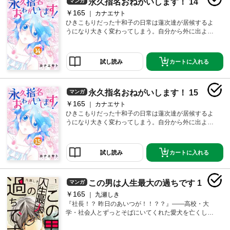
永久指名おねがいします！ 14
マンガ
指名おねがいします！【特装版】」第3巻に収録されて
います。
￥165
カナエサト
ひきこもりだった十和子の日常は蓮次達が居候するよ
うになり大きく変わってしまう。自分から外に出よう
としたり、彼らの働く店でバイトをするようになった
りと徐々にひきこもりから卒業しつつある十和子。 そ
んなある日、前々から蓮次の事を追いかけ回していた
カートに入れる
試し読み
キャバ嬢のモエが自宅に現れ頭の中は大パニック！！
しかもひょんなことから「キャバ嬢」のバイトをする
事になって…！？ 【恋するソワレ】※この作品は「永久
永久指名おねがいします！ 15
マンガ
指名おねがいします！【特装版】」第3巻に収録されて
います。
￥165
カナエサト
ひきこもりだった十和子の日常は蓮次達が居候するよ
うになり大きく変わってしまう。自分から外に出よう
としたり、彼らの働く店でバイトをするようになった
りと徐々にひきこもりから卒業しつつある十和子。 そ
んなある日、前々から蓮次の事を追いかけ回していた
カートに入れる
試し読み
キャバ嬢のモエが自宅に現れ頭の中は大パニック！！
しかもひょんなことから「キャバ嬢」のバイトをする
事になって…！？ 【恋するソワレ】※この作品は「永久
この男は人生最大の過ちです 1
マンガ
指名おねがいします！【特装版】」第3巻に収録されて
います。
￥165
九瀬しき
『社長！？ 昨日のあいつが！！？？』――高校・大
学・社会人とずっとそばにいてくれた愛犬を亡くし、
バーでヤケ酒を浴びながら泣きわめき叫んでいると、