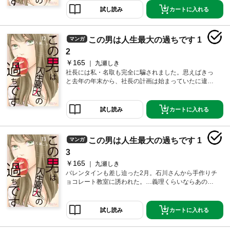
てしまった。「…僕はここで寝……」と言って寝てし
カートに入れる
試し読み
まったので、仕方なく社長の部屋まで送ることに。け
ど社長が部屋に着くなり私の腕をとり引き込んでき
て…！？【恋するソワレ】 この作品は「恋するソワ
この男は人生最大の過ちです 1
マンガ
レ」2018年Vol．7に収録されています。
2
￥165
九瀬しき
社長には私・名取も完全に騙されました。思えばきっ
と去年の年末から、社長の計画は始まっていたに違い
ない――。12月28日（終業日）、私は社長からひとつ
頼まれごとをされました。それは唯ちゃんに、社長と
付き合うか完全に切るか聞いてきて欲しいとのこと。
カートに入れる
試し読み
ただし切る方を選んでも唯ちゃんの気持ちを尊重して
切る方に徹底してください、とまで言われました。け
ど普通に考えたらそちらの選択はないかと思います
この男は人生最大の過ちです 1
マンガ
が…。【恋するソワレ】 この作品は「恋するソワレ」2
018年Vol．8に収録されています。
3
￥165
九瀬しき
バレンタインも差し迫った2月。石川さんから手作りチ
ョコレート教室に誘われた。…義理くらいならあの男
にあげてやっても（上から）いい気がしなくもないけ
ど。一応、会社の長だし。でも手作りはさすがにな
ー…と思っていたら「社長にあげれば？」と言われ
カートに入れる
試し読み
た。でも最終的には社長って…気持ち悪いし…無理で
しょ。そう思っていたら案の定、チョコレート教室に