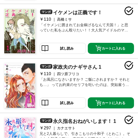
ヤジズム】この作品は月刊オヤジズム2014年Vol．3、2
014年Vol．4に収録されています。
イケメンは正義です！
マンガ
￥110
高橋ミサ
「イケメンに囲まれてお金稼げるなんて天国！」と思
っていた私をぶん殴りたい！！大人気アイドルのマネ
ージャーになって二年…裏ではワガママ放題なヤツら
に不満だらけなのに、あの顔でせまられたら何も言え
ない自分が憎い！！そんな時、配置換えがあって今度
カートに入れる
試し読み
は42歳のオヤジ俳優につくことに。顔はいいけど、ア
イドルたちより最悪などクズで…！？【オヤジズム】
この作品は月刊オヤジズム2015年Vol．6に収録されて
家政夫のナギサさん 1
マンガ
います。
￥110
四ツ原フリコ
「お風呂になさいますか？ ご飯にされますか？ それと
も…」 ってお約束のセリフを吐いたのは、突如雇うハ
メになった“オヤジの家政夫”！ 花も恥じらう20代乙女
の家に、男！ ましてやオヤジなんてありえなくナ
イ！？ 仕事バリバリのキャリアウーマンのメイと、“お
カートに入れる
試し読み
母さん力”MAXのナギサさん、チグハグな二人が織り成
すハートフルストーリー開幕☆ 【オヤジズム】この作
品は月刊オヤジズム2016年Vol．7に収録されていま
永久指名おねがいします！ 1
マンガ
す。
￥297
カナエサト
兄と2人暮らしで、引きこもりの十和子（とわこ）。そ