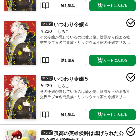
スは父の命令に従って、賢く美しい完璧な息子を演じ
カートに入れる
試し読み
続けてきた。けれど、夜会で出会った男はアリスの嘘
を一目で見抜いてしまう。しかも彼は、リッジウェイ
家の政敵で…！？【恋するソワレ】
いつわり令嬢 4
マンガ
￥220
しろこ
その令嬢が隠しているのは嘘と傷。陰謀から始まる社
交界ラブ☆名門貴族・リッジウェイ家の令嬢アリス
は、双子の兄のふりをして生きている。家を守るため
に、このいつわりは誰にも知られてはいけない。アリ
スは父の命令に従って、賢く美しい完璧な息子を演じ
カートに入れる
試し読み
続けてきた。けれど、夜会で出会った男はアリスの嘘
を一目で見抜いてしまう。しかも彼は、リッジウェイ
家の政敵で…！？【恋するソワレ】
いつわり令嬢 5
マンガ
￥220
しろこ
その令嬢が隠しているのは嘘と傷。陰謀から始まる社
交界ラブ☆名門貴族・リッジウェイ家の令嬢アリス
は、双子の兄のふりをして生きている。家を守るため
に、このいつわりは誰にも知られてはいけない。アリ
スは父の命令に従って、賢く美しい完璧な息子を演じ
カートに入れる
試し読み
続けてきた。けれど、夜会で出会った男はアリスの嘘
を一目で見抜いてしまう。しかも彼は、リッジウェイ
家の政敵で…！？【恋するソワレ】
孤高の英雄侯爵は虐げられた公
マンガ