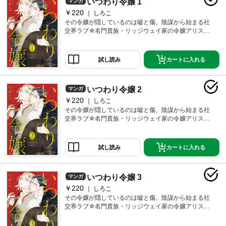
いつわり令嬢 1
マンガ
￥220
しろこ
その令嬢が隠しているのは嘘と傷。陰謀から始まる社
交界ラブ☆名門貴族・リッジウェイ家の令嬢アリス
は、双子の兄のふりをして生きている。家を守るため
に、このいつわりは誰にも知られてはいけない。アリ
スは父の命令に従って、賢く美しい完璧な息子を演じ
カートに入れる
試し読み
続けてきた。けれど、夜会で出会った男はアリスの嘘
を一目で見抜いてしまう。しかも彼は、リッジウェイ
家の政敵で…！？【恋するソワレ】
いつわり令嬢 2
マンガ
￥220
しろこ
その令嬢が隠しているのは嘘と傷。陰謀から始まる社
交界ラブ☆名門貴族・リッジウェイ家の令嬢アリス
は、双子の兄のふりをして生きている。家を守るため
に、このいつわりは誰にも知られてはいけない。アリ
スは父の命令に従って、賢く美しい完璧な息子を演じ
カートに入れる
試し読み
続けてきた。けれど、夜会で出会った男はアリスの嘘
を一目で見抜いてしまう。しかも彼は、リッジウェイ
家の政敵で…！？【恋するソワレ】
いつわり令嬢 3
マンガ
￥220
しろこ
その令嬢が隠しているのは嘘と傷。陰謀から始まる社
交界ラブ☆名門貴族・リッジウェイ家の令嬢アリス
は、双子の兄のふりをして生きている。家を守るため
に、このいつわりは誰にも知られてはいけない。アリ