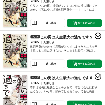
されています。
￥165
九瀬しき
クリスマスの夜、社長がマンション前に押し掛けてき
たせいで私は今、絶賛体調不良中――！！よりによっ
て石川先輩の顔を立てなきゃいけない日に！先輩から
「同業の塩谷化学の人が佐藤さんを飲みに連れてきて
ってしつこくて」と頼まれたからだ。でも私は塩谷化
カートに入れる
試し読み
学の人と全く面識がなく、なんだかうさんくさい飲み
会になりそうな予感――…。【恋するソワレ】 この作
品は「恋するソワレ」2017年Vol．7に収録されていま
この男は人生最大の過ちです 5
マンガ
す。
￥165
九瀬しき
体調不良がたたって意識がとんでしまったところを不
本意にも社長に助けられ、そのまま社長宅へ運ばれ
た！？恐怖を感じて、すぐに社長の家を失礼しようと
したものの、家が広すぎて全然玄関がわからない。な
んだこの勝ち組全開ハウスは。かえって体調が悪化し
カートに入れる
試し読み
た私は、結局ベッドに戻されてしまった…。社長に何
かされそうで怖いんですけど。【恋するソワレ】 この
作品は「恋するソワレ」2017年Vol．9に収録されてい
この男は人生最大の過ちです 6
マンガ
ます。
￥165
九瀬しき
昨日は社長に最悪なことをされて、本当に会社に行き
たくない。いっそ、辞めてしまおうか。でも社長みた
いにやりたい仕事も特になければ、次のあてがある程
の能力もない。…結局今のままでいるしか、ないもん
なー…。とはいえもう今日は年末最終日だし、あの男
カートに入れる
試し読み