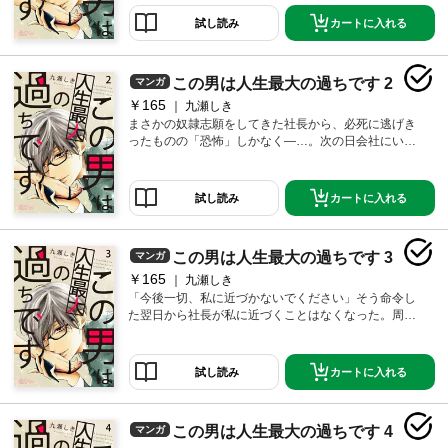
隣の男性から「その悪そうな頭を治す薬でも飲んで死
ぬまで大人しくしてください」と盛大なイヤミの応
カートに入れる
試し読み
酬！！なんで知らない奴からここまで言われないとい
けないの！？仕返しに奴の足をひっかけ転ばせ「あ ご
めーん わざとでーす」と言ってやった！！！（だがや
この男は人生最大の過ちです 2
マンガ
りすぎた…）そうしたら翌日、その男が社長として現
れ、しかも私を探しているだ…と…！！？？【恋する
￥165
九瀬しき
ソワレ】 この作品は「恋するソワレ」2017年Vol．3に
まさかの奴隷志願をしてきた社長から、必死に逃げき
収録されています。
ったものの「恐怖」しかなく―…。次の日会社にいっ
てもどこかから現れるんじゃないかと思うと気が気じ
ゃない。そんな中直属の上司からコーヒーを頼まれて
淹れようとすると、社長が現れた！「何故あなたのコ
カートに入れる
試し読み
ーヒーを佐藤さんが淹れなければならないのです？」
と上司に詰め寄りまくる！！こんな位の高い奴隷はい
りませんから！【恋するソワレ】 この作品は「恋する
この男は人生最大の過ちです 3
マンガ
ソワレ」2017年Vol．3に収録されています。
￥165
九瀬しき
「今後一切、私に近づかないでください」そう命令し
た翌日から社長が私に近づくことはなくなった。周り
から噂されることもなくなり、かくして私の日常は元
に戻った。先輩の石川さんからは「手放しちゃ駄目な
クラスでしょ」と言われたけど、元々付き合ってない
カートに入れる
試し読み
し、そうじゃなくても持ってるスペックをチャラにす
る歪みがありますから！！――そうして私をは一人で
クリスマス（つか誕生日）を迎えた…。【恋するソワ
この男は人生最大の過ちです 4
マンガ
レ】 この作品は「恋するソワレ」2017年Vol．5に収録