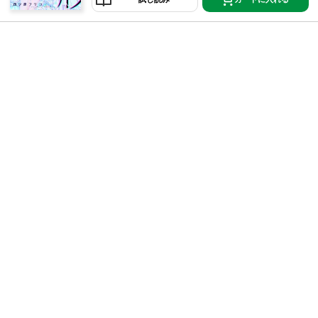
仕方ない。ブスは人生終わってるから――…。そんな
ある日、“宝くじ1191万円”が当選！！ ブスは人生終わ
ってるけど、私はここから始めるのです。【恋するソ
ワレ】 この作品は「恋するソワレ」2018年Vol．10に
収録されています。