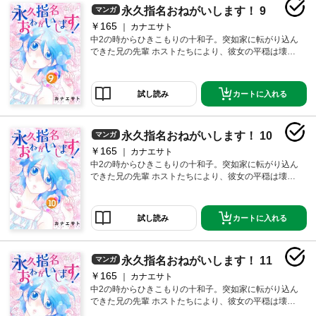
永久指名おねがいします！ 9
マンガ
￥165
カナエサト
中2の時からひきこもりの十和子。突如家に転がり込ん
できた兄の先輩 ホストたちにより、彼女の平穏は壊さ
れた！！ だが、その出会いがキッカケ でひきこもり生
活に終止符が……！？ 【恋するソワレ】※この作品は
「永久指名おねがいします！【特装版】」第2巻に収録
カートに入れる
試し読み
されています。
永久指名おねがいします！ 10
マンガ
￥165
カナエサト
中2の時からひきこもりの十和子。突如家に転がり込ん
できた兄の先輩 ホストたちにより、彼女の平穏は壊さ
れた！！ だが、その出会いがキッカケ でひきこもり生
活に終止符が……！？ 【恋するソワレ】※この作品は
「永久指名おねがいします！【特装版】」第2巻に収録
カートに入れる
試し読み
されています。
永久指名おねがいします！ 11
マンガ
￥165
カナエサト
中2の時からひきこもりの十和子。突如家に転がり込ん
できた兄の先輩 ホストたちにより、彼女の平穏は壊さ
れた！！ だが、その出会いがキッカケ でひきこもり生