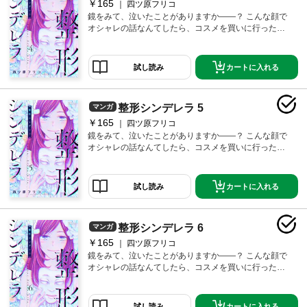
録されています。
￥165
四ツ原フリコ
鏡をみて、泣いたことがありますか――？ こんな顔で
オシャレの話なんてしたら、コスメを買いに行った
ら、きっと笑われる。そんな思いで生きてきた卑屈な
ブスOL・橘凜は、社内イチの美人・貝塚凜と同じ名前
という理由でイジられみじめに過ごしていた。だけど
カートに入れる
試し読み
仕方ない。ブスは人生終わってるから――…。そんな
ある日、“宝くじ1191万円”が当選！！ ブスは人生終わ
ってるけど、私はここから始めるのです。【恋するソ
整形シンデレラ 5
マンガ
ワレ】 この作品は「恋するソワレ」2018年Vol．9に収
録されています。
￥165
四ツ原フリコ
鏡をみて、泣いたことがありますか――？ こんな顔で
オシャレの話なんてしたら、コスメを買いに行った
ら、きっと笑われる。そんな思いで生きてきた卑屈な
ブスOL・橘凜は、社内イチの美人・貝塚凜と同じ名前
という理由でイジられみじめに過ごしていた。だけど
カートに入れる
試し読み
仕方ない。ブスは人生終わってるから――…。そんな
ある日、“宝くじ1191万円”が当選！！ ブスは人生終わ
ってるけど、私はここから始めるのです。【恋するソ
整形シンデレラ 6
マンガ
ワレ】 この作品は「恋するソワレ」2018年Vol．9に収
録されています。
￥165
四ツ原フリコ
鏡をみて、泣いたことがありますか――？ こんな顔で
オシャレの話なんてしたら、コスメを買いに行った
ら、きっと笑われる。そんな思いで生きてきた卑屈な
ブスOL・橘凜は、社内イチの美人・貝塚凜と同じ名前
という理由でイジられみじめに過ごしていた。だけど
カートに入れる
試し読み