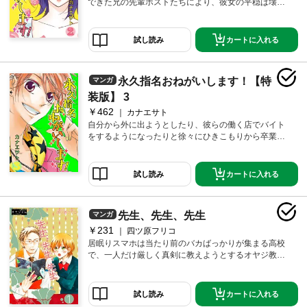
できた兄の先輩ホストたちにより、彼女の平穏は壊さ
れた！！だが、その出会いがキッカケでひきこもり生
活に終止符が……！？【本作品は「永久指名おねがい
します！」第6～12巻を収録した電子特装版です】【恋
カートに入れる
試し読み
するソワレ】
永久指名おねがいします！【特
マンガ
装版】 3
￥462
カナエサト
自分から外に出ようとしたり、彼らの働く店でバイト
をするようになったりと徐々にひきこもりから卒業し
つつある十和子。そんなある日、前々から蓮次の事を
追いかけ回していたキャバ嬢のモエが自宅に現れ頭の
中は大パニック！！しかもひょんなことから「キャバ
カートに入れる
試し読み
嬢」のバイトをする事になって…！？【本作品は「永
久指名おねがいします！」第13～19巻を収録した電子
特装版です】【恋するソワレ】
先生、先生、先生
マンガ
￥231
四ツ原フリコ
居眠りスマホは当たり前のバカばっかりが集まる高校
で、一人だけ厳しく真剣に教えようとするオヤジ教師
の日下から「赤点とったら留年」をつきつけられたユ
キ。もう卒業間近で就職も決まっているのに！なんと
か留年をまぬがれようと交渉したら、昼休み、日下と
カートに入れる
試し読み
ふたりっきりの補講を受けるハメになって…！！【オ