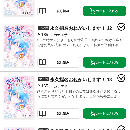
活に終止符が……！？ 【恋するソワレ】※この作品は
「永久指名おねがいします！【特装版】」第2巻に収録
カートに入れる
試し読み
されています。
永久指名おねがいします！ 12
マンガ
￥165
カナエサト
中2の時からひきこもりの十和子。突如家に転がり込ん
できた兄の先輩 ホストたちにより、彼女の平穏は壊さ
れた！！ だが、その出会いがキッカケ でひきこもり生
活に終止符が……！？ 【恋するソワレ】※この作品は
「永久指名おねがいします！【特装版】」第2巻に収録
カートに入れる
試し読み
されています。
永久指名おねがいします！ 13
マンガ
￥165
カナエサト
ひきこもりだった十和子の日常は蓮次達が居候するよ
うになり大きく変わってしまう。自分から外に出よう
としたり、彼らの働く店でバイトをするようになった
りと徐々にひきこもりから卒業しつつある十和子。 そ
んなある日、前々から蓮次の事を追いかけ回していた
カートに入れる
試し読み
キャバ嬢のモエが自宅に現れ頭の中は大パニック！！
しかもひょんなことから「キャバ嬢」のバイトをする
事になって…！？ 【恋するソワレ】※この作品は「永久