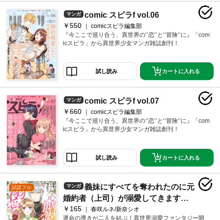
comic スピラf vol.06
マンガ
￥550
comicスピラ編集部
『今ここで巡り合う、異世界の‘’恋‘’と‘’冒険‘’に』「com
icスピラ」から異世界少女マンガ雑誌創刊！
カートに入れる
試し読み
comic スピラf vol.07
マンガ
￥660
comicスピラ編集部
『今ここで巡り合う、異世界の‘’恋‘’と‘’冒険‘’に』「com
icスピラ」から異世界少女マンガ雑誌創刊！
カートに入れる
試し読み
義妹にすべてを奪われたのに元
マンガ
試読フル
婚約者（上司）が溺愛してきます。
￥165
１
春咲ルネ/新奈シオ
運命の導きが二人を結ぶ！異世界溺愛ファンタジー開