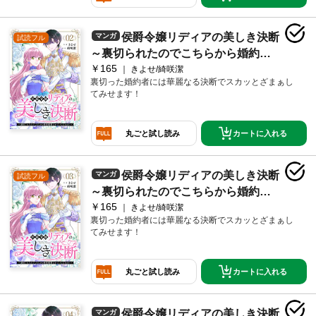
侯爵令嬢リディアの美しき決断
マンガ
試読フル
～裏切られたのでこちらから婚約破
￥165
棄させていただきます～２
きよせ/綺咲潔
裏切った婚約者には華麗なる決断でスカッとざまぁし
てみせます！
カートに入れる
丸ごと試し読み
侯爵令嬢リディアの美しき決断
マンガ
試読フル
～裏切られたのでこちらから婚約破
￥165
棄させていただきます～３
きよせ/綺咲潔
裏切った婚約者には華麗なる決断でスカッとざまぁし
てみせます！
カートに入れる
丸ごと試し読み
侯爵令嬢リディアの美しき決断
マンガ