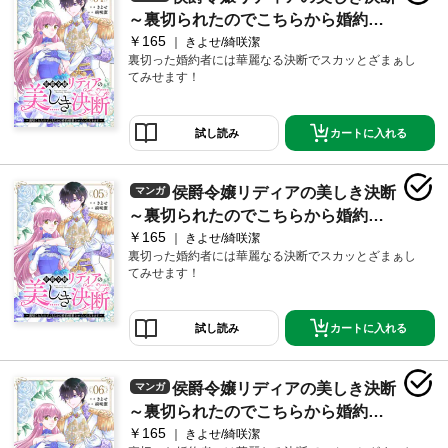
～裏切られたのでこちらから婚約破
￥165
棄させていただきます～４
きよせ/綺咲潔
裏切った婚約者には華麗なる決断でスカッとざまぁし
てみせます！
カートに入れる
試し読み
侯爵令嬢リディアの美しき決断
マンガ
～裏切られたのでこちらから婚約破
￥165
棄させていただきます～５
きよせ/綺咲潔
裏切った婚約者には華麗なる決断でスカッとざまぁし
てみせます！
カートに入れる
試し読み
侯爵令嬢リディアの美しき決断
マンガ
～裏切られたのでこちらから婚約破
￥165
棄させていただきます～６
きよせ/綺咲潔