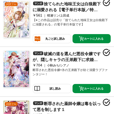
捨てられた地味王女は白狼殿下
マンガ
試読フル
に溺愛される【電子単行本版／特典
￥561
おまけ付き】１
晴瀬リン/上田成
【※この作品は話売り「捨てられた地味王女は白狼殿下
に溺愛される」の電子単行本版です】
カートに入れる
丸ごと試し読み
破滅の道を選んだ悪役令嬢です
マンガ
が、隠しキャラの王弟殿下に求婚さ
￥704
れています【電子単行本版／特典お
小駒みち/シアノ
断罪された悪役令嬢×氷の王弟殿下が紡ぐ溺愛ラブファ
まけ付き】１
ンタジー！
カートに入れる
試し読み
断罪された薬師令嬢は毒を以っ
マンガ
試読フル
て悪を制します１