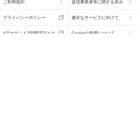
ご利用規約
提供事業者等に関する表示
プライバシーポリシー
健全なサービスに向けて
dアカウント2段階認証とは
Cookieの利用について
海賊版に関する取り組みに
お客さまのご利用端末から
ついて
の情報の外部送信について
ABJマークは、この電子書店・電子書籍配信サービス
が、著作権者からコンテンツ使用許諾を得た正規版配
信サービスであることを示す登録商標（登録番号 第60
91713号）です。
ABJマークの詳細、ABJマークを掲示しているサービス
の一覧はこちら
→
https://aebs.or.jp/