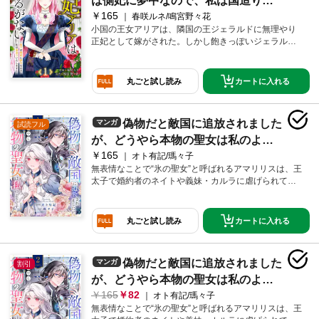
は側妃に夢中なので、私は国造りい
令嬢は悪魔の花嫁となる」１話～４話電子単行本版限
￥165
たします～１
春咲ルネ/鳴宮野々花
定描き下ろしおまけ漫画
小国の王女アリアは、隣国の王ジェラルドに無理やり
正妃として嫁がされた。しかし飽きっぽいジェラルド
はすぐに見境なく浮気をはじめ、しまいには側妃を迎
え入れてしまう。アリアは腹黒側妃にいびられ王宮で
冷遇されながらも、王妃としての責務を果たすために
カートに入れる
丸ごと試し読み
前を向く。そんなアリアを幼馴染の護衛騎士エルドが
支えてくれて――聡明な王女が悪を討ち、国を正すス
カッとファンタジー！！
偽物だと敵国に追放されました
マンガ
試読フル
が、どうやら本物の聖女は私のよう
￥165
です。１
オト有記/瑪々子
無表情なことで“氷の聖女”と呼ばれるアマリリスは、王
太子で婚約者のネイトや義妹・カルラに虐げられてき
た。それでも民のために聖女の勤めを果たそうと努力
していた矢先、ネイトとカルラに嵌められ「偽物の聖
女は出ていけ」と敵国・ライズ王国に追放されてしま
カートに入れる
丸ごと試し読み
う。さらにネイトの策略で王国への道中、魔物の巣窟
に放り出されてしまったアマリリス。そんな絶体絶命
のピンチを救ったのは、ライズ王国一の天才魔術師と
偽物だと敵国に追放されました
マンガ
割引
名高いヴィクターだった。敵対する国の聖女が受け入
れられる訳がない――…。そう思っていたアマリリス
が、どうやら本物の聖女は私のよう
を待っていたのは、想像以上の大歓迎で――…！？氷
165
82
です。２
オト有記/瑪々子
の聖女と呼ばれた少女が、秘められた才能を開花させ
無表情なことで“氷の聖女”と呼ばれるアマリリスは、王
て幸せを掴む溺愛ラブファンタジー！