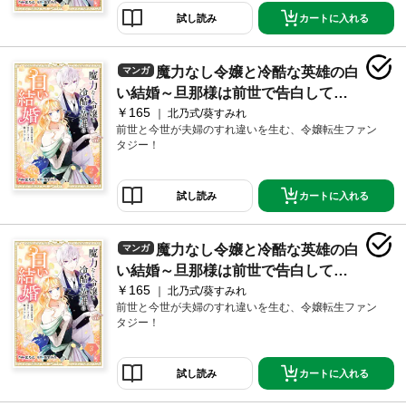
カートに入れる
試し読み
魔力なし令嬢と冷酷な英雄の白
マンガ
い結婚～旦那様は前世で告白してき
￥165
た教え子でした～２
北乃式/葵すみれ
前世と今世が夫婦のすれ違いを生む、令嬢転生ファン
タジー！
カートに入れる
試し読み
魔力なし令嬢と冷酷な英雄の白
マンガ
い結婚～旦那様は前世で告白してき
￥165
た教え子でした～３
北乃式/葵すみれ
前世と今世が夫婦のすれ違いを生む、令嬢転生ファン
タジー！
カートに入れる
試し読み