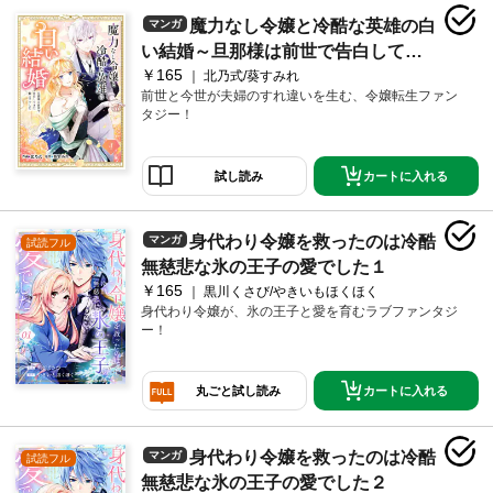
魔力なし令嬢と冷酷な英雄の白
マンガ
い結婚～旦那様は前世で告白してき
￥165
た教え子でした～４
北乃式/葵すみれ
前世と今世が夫婦のすれ違いを生む、令嬢転生ファン
タジー！
カートに入れる
試し読み
身代わり令嬢を救ったのは冷酷
マンガ
試読フル
無慈悲な氷の王子の愛でした１
￥165
黒川くさび/やきいもほくほく
身代わり令嬢が、氷の王子と愛を育むラブファンタジ
ー！
カートに入れる
丸ごと試し読み
身代わり令嬢を救ったのは冷酷
マンガ
試読フル
無慈悲な氷の王子の愛でした２