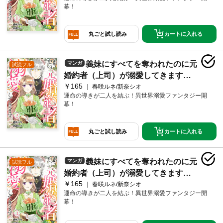
幕！
カートに入れる
丸ごと試し読み
義妹にすべてを奪われたのに元
マンガ
試読フル
婚約者（上司）が溺愛してきます。
￥165
２
春咲ルネ/新奈シオ
運命の導きが二人を結ぶ！異世界溺愛ファンタジー開
幕！
カートに入れる
丸ごと試し読み
義妹にすべてを奪われたのに元
マンガ
試読フル
婚約者（上司）が溺愛してきます。
￥165
３
春咲ルネ/新奈シオ
運命の導きが二人を結ぶ！異世界溺愛ファンタジー開
幕！