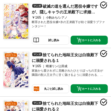
破滅の道を選んだ悪役令嬢です
マンガ
が、隠しキャラの王弟殿下に求婚さ
￥165
れています４
小駒みち/シアノ
断罪された悪役令嬢×氷の王弟殿下が紡ぐ溺愛ラブファ
ンタジー！
カートに入れる
試し読み
捨てられた地味王女は白狼殿下
マンガ
試読フル
に溺愛される１
￥165
晴瀬リン/上田成
家族から愛されずに見離されたひとりぼっちの王女が
隣国の獣人王太子に甘く蕩けるように溺愛される、シ
ンデレラストーリー開幕！
カートに入れる
丸ごと試し読み
捨てられた地味王女は白狼殿下
マンガ
試読フル
に溺愛される２