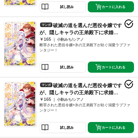
描き下ろし漫画
カートに入れる
試し読み
破滅の道を選んだ悪役令嬢です
マンガ
が、隠しキャラの王弟殿下に求婚さ
￥165
れています２
小駒みち/シアノ
断罪された悪役令嬢×氷の王弟殿下が紡ぐ溺愛ラブファ
ンタジー！
カートに入れる
試し読み
破滅の道を選んだ悪役令嬢です
マンガ
が、隠しキャラの王弟殿下に求婚さ
￥165
れています３
小駒みち/シアノ
断罪された悪役令嬢×氷の王弟殿下が紡ぐ溺愛ラブファ
ンタジー！
カートに入れる
試し読み