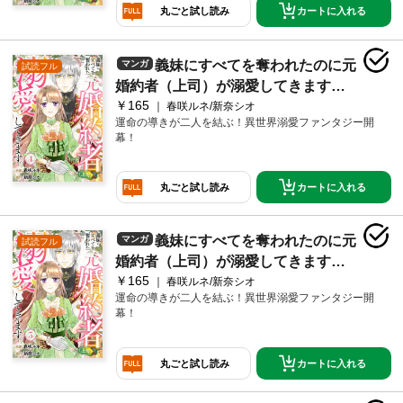
カートに入れる
丸ごと試し読み
義妹にすべてを奪われたのに元
マンガ
試読フル
婚約者（上司）が溺愛してきます。
￥165
４
春咲ルネ/新奈シオ
運命の導きが二人を結ぶ！異世界溺愛ファンタジー開
幕！
カートに入れる
丸ごと試し読み
義妹にすべてを奪われたのに元
マンガ
試読フル
婚約者（上司）が溺愛してきます。
￥165
５
春咲ルネ/新奈シオ
運命の導きが二人を結ぶ！異世界溺愛ファンタジー開
幕！
カートに入れる
丸ごと試し読み