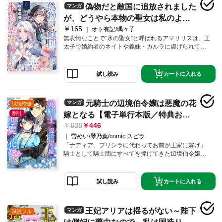
偽物だと敵国に追放されました
マンガ
が、どうやら本物の聖女は私のよう
￥165
です。５
オト有記/瑪々子
無表情なことで“氷の聖女”と呼ばれるアマリリスは、王
太子で婚約者のネイトや義妹・カルラに虐げられてき
た。それでも民のために聖女の勤めを果たそうと努力
していた矢先、ネイトとカルラに嵌められ「偽物の聖
女は出ていけ」と敵国・ライズ王国に追放されてしま
カートに入れる
試し読み
う。さらにネイトの策略で王国への道中、魔物の巣窟
に放り出されてしまったアマリリス。そんな絶体絶命
のピンチを救ったのは、ライズ王国一の天才魔術師と
元騎士の辺境伯令嬢は悪魔の花
マンガ
試読増量
名高いヴィクターだった。敵対する国の聖女が受け入
れられる訳がない――…。そう思っていたアマリリス
割引
嫁となる【電子単行本版／特典おま
を待っていたのは、想像以上の大歓迎で――…！？氷
638
446
け付き】１
の聖女と呼ばれた少女が、秘められた才能を開花させ
雪めい/琴乃葉/comic スピラ
て幸せを掴む溺愛ラブファンタジー！
「ナディア、プリシラに代わってお前が王家に嫁げ」
騎士として騎士団にすべてを捧げてきた辺境伯令嬢・
ナディアは義妹のプリシラに代わり「悪魔」と称され
る第三王子・イーサンに嫁ぐことに。でも、噂の王太
子は優しく繊細な心を持つ青年で…！？あくまでも白
カートに入れる
試し読み
い結婚生活を貫くつもりだった二人は次第に心を通わ
せていく。元騎士の辺境伯令嬢と、強面で勘違いされ
がちな王太子のすれ違いじれきゅんラブ！【※この作品
王妃アリアは揺るがない～陛下
マンガ
試読フル
は話売り「元騎士の辺境伯令嬢は悪魔の花嫁となる」
の電子単行本版です】■【収録内容】「元騎士の辺境伯