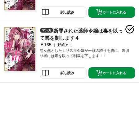
カートに入れる
試し読み
断罪された薬師令嬢は毒を以っ
マンガ
て悪を制します４
￥165
野崎アユ
悪女然としたカリスマ令嬢が一族の誇りを胸に、裏切
り者には毒を以って制裁を下します！！
カートに入れる
試し読み