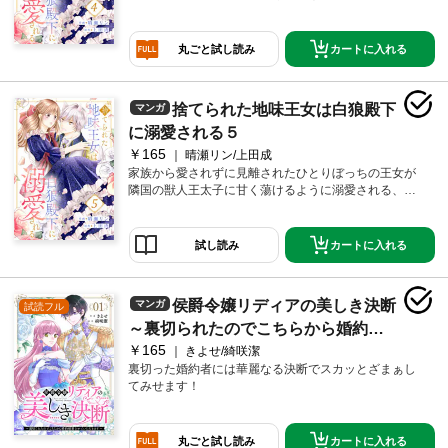
ンデレラストーリー開幕！
カートに入れる
丸ごと試し読み
捨てられた地味王女は白狼殿下
マンガ
に溺愛される５
￥165
晴瀬リン/上田成
家族から愛されずに見離されたひとりぼっちの王女が
隣国の獣人王太子に甘く蕩けるように溺愛される、シ
ンデレラストーリー開幕！
カートに入れる
試し読み
侯爵令嬢リディアの美しき決断
マンガ
試読フル
～裏切られたのでこちらから婚約破
￥165
棄させていただきます～１
きよせ/綺咲潔
裏切った婚約者には華麗なる決断でスカッとざまぁし
てみせます！
カートに入れる
丸ごと試し読み