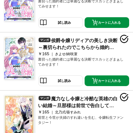
裏切った婚約者には華麗なる決断でスカッとざまぁし
てみせます！
カートに入れる
試し読み
侯爵令嬢リディアの美しき決断
マンガ
～裏切られたのでこちらから婚約破
￥165
棄させていただきます～７
きよせ/綺咲潔
裏切った婚約者には華麗なる決断でスカッとざまぁし
てみせます！
カートに入れる
試し読み
魔力なし令嬢と冷酷な英雄の白
マンガ
い結婚～旦那様は前世で告白してき
￥165
た教え子でした～１
北乃式/葵すみれ
前世と今世が夫婦のすれ違いを生む、令嬢転生ファン
タジー！