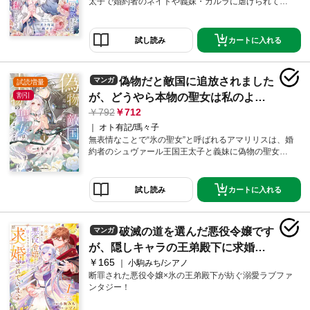
太子で婚約者のネイトや義妹・カルラに虐げられてき
た。それでも民のために聖女の勤めを果たそうと努力
していた矢先、ネイトとカルラに嵌められ「偽物の聖
女は出ていけ」と敵国・ライズ王国に追放されてしま
カートに入れる
試し読み
う。さらにネイトの策略で王国への道中、魔物の巣窟
に放り出されてしまったアマリリス。そんな絶体絶命
のピンチを救ったのは、ライズ王国一の天才魔術師と
偽物だと敵国に追放されました
マンガ
試読増量
名高いヴィクターだった。敵対する国の聖女が受け入
れられる訳がない――…。そう思っていたアマリリス
割引
が、どうやら本物の聖女は私のよう
を待っていたのは、想像以上の大歓迎で――…！？氷
792
712
です。【単行本版／特典まんが付
の聖女と呼ばれた少女が、秘められた才能を開花させ
オト有記/瑪々子
き】１
て幸せを掴む溺愛ラブファンタジー！
無表情なことで“氷の聖女”と呼ばれるアマリリスは、婚
約者のシュヴァール王国王太子と義妹に偽物の聖女だ
と仕立て上げられ、敵国であるライズ王国に追放され
てしまう。そんなアマリリスの危機を救ったのは、ラ
イズ王国一の天才魔術師と名高いヴィクターだった。
カートに入れる
試し読み
ヴィクターの圧倒的な力を目の当たりにしたアマリリ
スは、彼の弟子になることを決意。ヴィクターの元で
修業を積み、温かく優しい毎日を過ごす中、アマリリ
破滅の道を選んだ悪役令嬢です
マンガ
スの祖国が不穏な動きを見せ始め――…？氷の聖女と
呼ばれた少女が追放先の敵国で花開く、ファンタジッ
が、隠しキャラの王弟殿下に求婚さ
クシンデレララブストーリー第1巻！【※この作品は話
￥165
れています１
小駒みち/シアノ
売り「偽物だと敵国に追放されましたが、どうやら本
断罪された悪役令嬢×氷の王弟殿下が紡ぐ溺愛ラブファ
物の聖女は私のようです。」の単行本版です】■【収録
ンタジー！
内容】「偽物だと敵国に追放されましたが、どうやら
本物の聖女は私のようです。」第1話～第5話 単行本