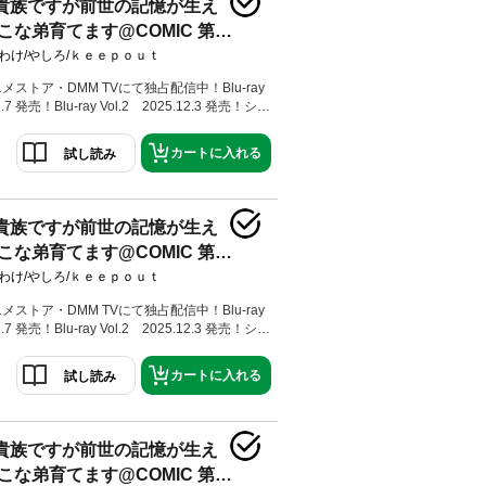
ルスに出逢い、成長した彼に爵位継承権を巡り
貴族ですが前世の記憶が生え
う未来を受け入れた鳳蝶は、実母を亡くした幼
もおけず育てることに。キラキラふわふわで純
な弟育てます@COMIC 第3
ルスに懐かれ……気づけばすっかり親（兄）バ
わけ/やしろ/ｋｅｅｐｏｕｔ
も豊かな地を譲り渡すため、時に神々をも巻き
一歩一歩改革を進めていく、幼き兄弟の領地経
ニメストア・DMM TVにて独占配信中！Blu-ray
ー！
1.7 発売！Blu-ray Vol.2 2025.12.3 発売！シリ
部突破！（電子書籍を含む）親バカな兄と幼い
ァンタジー、待望のコミカライズ第3巻！【あ
カートに入れる
試し読み
フの宮廷音楽家・ヴィクトルに歌のレッスンを
ことになった鳳蝶（あげは）。ヴィクトルとロ
連れられて、初めての帝都散策に繰り出す。一
でカレー作りに必要なスパイスを手に入れ、
貴族ですが前世の記憶が生え
ている合同祭祀神殿を訪れる。そこで鳳蝶に加
な弟育てます@COMIC 第5
る神・イゴールが目の前に現れて――？
わけ/やしろ/ｋｅｅｐｏｕｔ
ニメストア・DMM TVにて独占配信中！Blu-ray
1.7 発売！Blu-ray Vol.2 2025.12.3 発売！シリ
部突破！（電子書籍を含む）親バカな兄と幼い
ァンタジー、待望のコミカライズ第5巻！【あ
カートに入れる
試し読み
（あげは）は百華公主より賜った美しい布で皇
する髪飾りを作るため、屋敷の使用人やエルフ
を頼む。鳳蝶が何気なく歌を歌いながらものづ
とによって、歌が詠唱となり強固な付与魔法が
貴族ですが前世の記憶が生え
ィの星」が完成した。皇妃殿下に拝謁を申し込