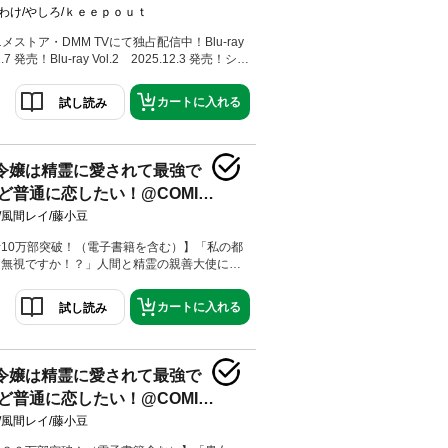
な弟育てます@COMIC 第7
見の日がやってくるが、間が悪く風邪をひいて
の前に氷輪公主が現れた。
わけ/やしろ/ｋｅｅｐｏｕｔ
ニメストア・DMM TVにて独占配信中！Blu-ray
1.7 発売！Blu-ray Vol.2 2025.12.3 発売！シリ
部突破！ （電子書籍を含む）親バカな兄と幼い
ァンタジー、待望のコミカライズ第7巻！描き
カートに入れる
試し読み
 ＆ 原作・やしろ先生による書き下ろし小説を
説14巻同日発売！揉めごとが起こっていると
険者ギルドにやって来た鳳蝶【あげは】。そこ
【エフェ】・ Papillon【パピヨン】の商品には女
令嬢は精霊に愛されて最強で
ないと主張する女性冒険者・晴の姿があった。
ど普通に恋したい！@COMIC
軽んじているという誤解を解きながら話を聞い
なり偏った考えをしていることに気付く。鳳蝶
/風間レイ/藤小豆
引き換えに女性物の下着を作ることに！そうし
、平穏な日々を過ごしていると、突如未来から
10万部突破！（電子書籍を含む）】「私の都
とレグルスがやって来た！？
は無視ですか！？」人間と精霊の親善大使に就
嬢が突き進む、恋愛ファンタジー第２弾！原作
外編＆描き下ろしマンガW収録！
カートに入れる
試し読み
令嬢は精霊に愛されて最強で
ど普通に恋したい！@COMIC
/風間レイ/藤小豆