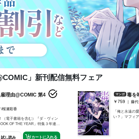
COMIC」新刊配信無料フェア
理由@COMIC 第4
毒を
マンガ
￥759
藤代
/桜瀬彩香
「俺と永遠の愛
い？」マフィア
破！（電子書籍を含む）『ダ・ヴィン
インモラル・
OOK OF THE YEAR」特集３年連続
録！裏社会を
（2023～2025年）「大切なものの
落とし子・ル
なら、どこで心を動かせと言うの
カートに入れる
試し読み
主（キング）