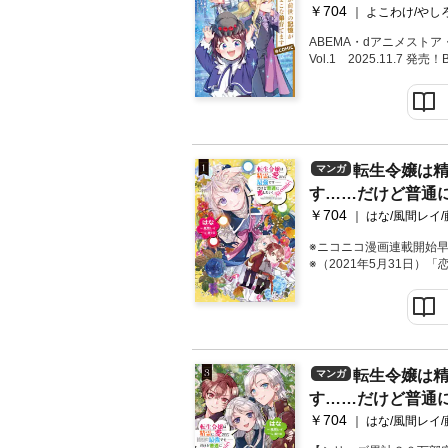
たのでひよこな弟育て
のラーラがやって来た！
￥704
巻
よこわけ/やし
ABEMA・dアニメストア・
Vol.1 2025.11.7 発売！B
ーズ累計60万部突破！
弟の領地経営ファンタジ
き下ろし特別漫画 ＆ 原
をW収録！【あらすじ】
年を迎えた鳳蝶（あげは
レグルスや友人の奏、そ
転生令嬢は
マンガ
なの誕生を祝う。みんな
す……だけど普通に
れ、氷輪公主からも上質
奈落蜘蛛（アビスタラン
￥704
第1巻
はな/風間レイ
けた鳳蝶は、エルフの先
魔物を調達しにダンジョ
※ニコニコ漫画連載開始
※（2021年5月31日
(？)な幼女がフラグ全折
ー！原作書き下ろし番外
転生令嬢は
マンガ
す……だけど普通に
￥704
第3巻
はな/風間レイ