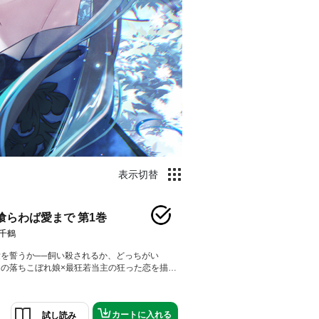
表示切替
喰らわば愛まで 第1巻
千鶴
を誓うか──飼い殺されるか、どっちがい
の落ちこぼれ娘×最狂若当主の狂った恋を描く
ラブ！コミックス限定描き下ろし特別漫画も収
牛耳る五大組織の一角、アルカディア家当主の
チアーナ。孤児院を営む穏やかな日々は、現当
カートに入れる
試し読み
からの招集命令で一変した。婚約者を伴い次期