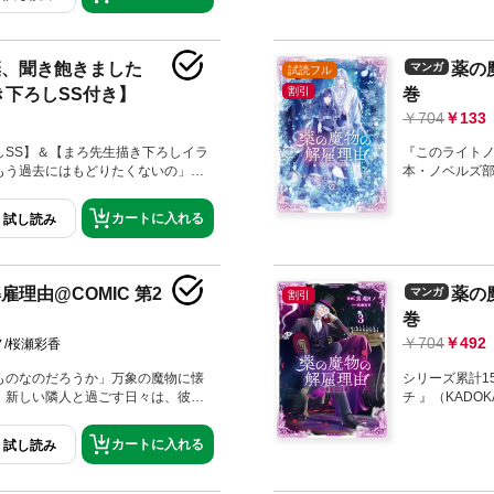
解消したい歌乞いのネア。ディノと
当主を決める
ちに、自分にとって大事なものに気
うのだ。自ら
な日常の中、時に切なく、時に大惨
が、何故か敵対
婚姻ファンタジー！待望のコミカラ
棄、聞き飽きました
薬の
マンガ
ルから結婚を
試読フル
画14P収録！太陽の光を好まない
下ろしSS付き】
割引
巻
。万象の魔物ディノと共に歌乞いの
する任務にあたっていた。しかしそ
704
133
魔物にケガを負わされてしまう。
て、ネアは自らの声を使った魔物狩
しSS】＆【まろ先生描き下ろしイラ
『このライト
っちだった少女と魔物が、宝物のよ
もう過去にはもどりたくないの」
本・ノベルズ部
異種婚姻ファンタジー第４巻！
よう」人生を諦めた「氷の才女」×一
もったいないか
世界ループファンタジー！web版
こと”！？歌乞
カートに入れる
試し読み
し番外編2本巻末収録！伯爵令嬢フィ
ー！待望のコ
も同じ結末を迎える運命に絶望して
まま、テラスから身を投げたところ
に助けられる。「もう過去にもどり
理由@COMIC 第2
薬の
マンガ
割引
、俺と一緒に未来を生きよう――」
巻
につながりそうなフェンリル暴走事
、計四回の人生で得た知識を試そう
704
492
/桜瀬彩香
して赴任してきた命の恩人の彼にも
、一緒に調査を始めることに。やが
ものなのだろうか」万象の魔物に懐
シリーズ累計1
もピンチの時に駆けつけてくれる彼
。新しい隣人と過ごす日々は、彼女
チ 』（KADOK
ていき……？人生を諦めた「氷の才
していく！？祝祭美食な日常の中、
コミック部門ラ
子が挑む異世界ループファンタジー！
（？）が紡がれる異種婚姻ファンタ
な奴がシルハ
カートに入れる
試し読み
てＴＯブックス様から出版させてい
ズ第２巻！描き下ろし漫画収録！
象を司るディ
雨まえの穏やかな気候は好きなので
者たちが隣人として暮らす世界。万
なく、時に大
花粉が悩みの種。誰か画期的な薬を
な契約を手放そうとしながらも、歌
待望のコミカラ