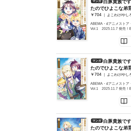
ろう」に投稿されていた
白豚貴族で
マンガ
021年に弊社よりデビュ
たのでひよこな弟育て
その他に「長い夜の国と
ベルス）を刊行しました
￥704
巻
よこわけ/やし
て、桜瀬先生のご家族と
頂く運びとなりました。
ABEMA・dアニメストア・
原稿を書籍化致します。
Vol.1 2025.11.7 発売！B
収録されません）また、
ーズ続々大重版！累計1
者様宛にご用意されてい
カな兄と幼い弟の領地経
す。※同イラストはTOブ
ズ第2巻！描き下ろし特別
ード化。購入者特典とし
き下ろし小説をW収録！
を屋敷へ迎え、子育てに
始まった。だが教育制度
白豚貴族で
マンガ
えないという。活版印刷
たのでひよこな弟育て
えられるはず。そう百華
にはなんの得もない」と
￥704
巻
よこわけ/やし
を引きたい鳳蝶は、識字
再現できると彼女に持ち
ABEMA・dアニメストア・
Vol.1 2025.11.7 発売！B
ーズ累計35万部突破！
弟の領地経営ファンタジ
らすじ】帝都から屋敷に
主より賜った桃の正体が“
れる貴重なものだと知る
ながらついにカレーを完
白豚貴族で
マンガ
と、命を救ったマリアの