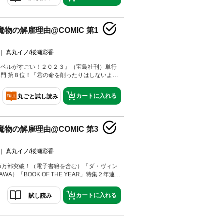
「宣誓式」に出なければ、永久追放されるとい
の命と居場所を守るため、仮初の相手を探す
組織の若当主であり“毒”のように危険な男・ラ
魔物の解雇理由@COMIC 第1
申し込まれて…！？
真丸イノ/桜瀬彩香
ノベルがすごい！２０２３』（宝島社刊）単行
門 第８位！「君の命を削ったりはしないよ、
らね」魔物が望む願いは“ぞんざいに扱われる
いの少女と万象の魔物の異種婚姻ファンタジ
カートに入れる
丸ごと試し読み
ミカライズ第１巻！
魔物の解雇理由@COMIC 第3
真丸イノ/桜瀬彩香
5万部突破！（電子書籍を含む）『ダ・ヴィン
AWA）「BOOK OF THE YEAR」特集２年連続
ンクイン！（2023年＆2024年）「お前みたい
ーンの恩寵ねぇ」新たな人ならざる魔物は、万
カートに入れる
試し読み
ノの知り合い！？祝祭美食な日常の中、時に切
惨事（？）が紡がれる異種婚姻ファンタジー！
イズ第３巻！描き下ろし漫画38P収録！人間