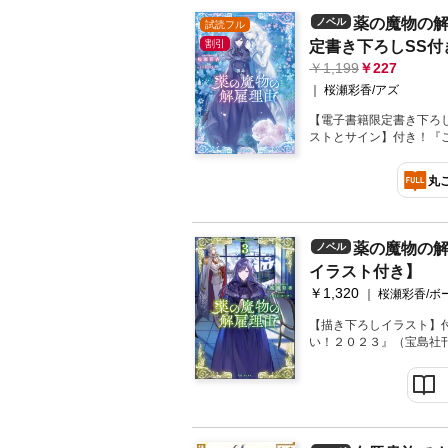
開発してくれることを願
乞いのネアはこの無垢で
薬の魔物の
ノベル
試読フル
まろこの度はお手に取っ
た。一方、ディノはネア
割引
定書き下ろしSS付
恋愛あり、モフモフあり
「ごめんね。君はもうそ
物語で、楽しくイラスト
スターの正体、魔術豊か
1,199
227
ンリルをモフりたいです
司とのすれ違い（？）、そ
桜瀬彩香/アズ
遭遇が！？ひとりぼっち
祝福を手に入れる、異種
【電子書籍限定書き下ろ
ストとサイン】付き！『
３』（宝島社刊） 単行本
は全て叶えよう」おとぎの森で
丸
た!?歌乞いの少女と万象
き下ろし番外編5本＆「
カライズ好評連載中！
薬の魔物の解
ノベル
割引
イラスト付き】
1,320
924
桜瀬彩香/ボーダー
【描き下ろしイラスト】
い！２０２３』（宝島社刊
「どこにいたって、心は
彩香先生描き下ろし「イ
物の解雇理由 紋章キー
好評連載中！（お知らせ
は、2022年3月29日