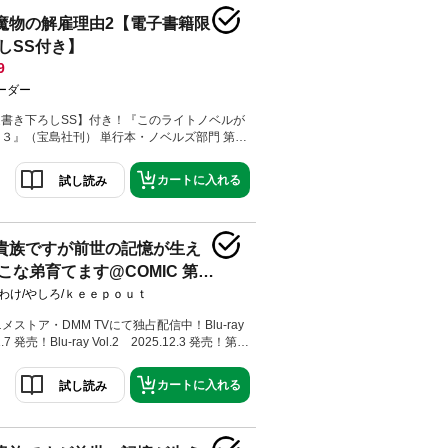
域が混ざり合うパーシュの小道。そこに迷い込
魔物の解雇理由2【電子書籍限
ネアは、帰還時に白髪の妖艶な生き物も一緒に
しSS付き】
まう。しかもその魔物は、万象を司るディノと
い。高位の人外者ほど美しく、その身に白を多
9
れるが、彼の正体とは――ひとりぼっちだった
ーダー
、宝物のような祝福を手に入れる、異種婚姻フ
３巻！
書き下ろしSS】付き！『このライトノベルが
３』（宝島社刊） 単行本・ノベルズ部門 第８
の日常を取り戻したいのです」書き下ろし番外
の魔物特別図鑑」巻末収録！コミカライズ好評
カートに入れる
試し読み
貴族ですが前世の記憶が生え
な弟育てます@COMIC 第1
わけ/やしろ/ｋｅｅｐｏｕｔ
ニメストア・DMM TVにて独占配信中！Blu-ray
1.7 発売！Blu-ray Vol.2 2025.12.3 発売！第7
大賞受賞！親バカな兄と幼い弟の領地経営ファ
望のコミカライズ第１巻！描き下ろし特別漫画
ろ先生による書き下ろし小説をW収録！【あら
カートに入れる
試し読み
た大国・麒凰。その片隅で暮らす、不仲な両親
肥満児（五歳）――伯爵家長男・鳳蝶【あげ
のは、日本人としての前世の記憶だった。腹違