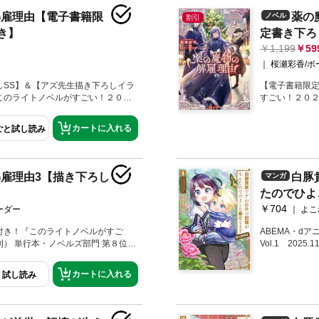
っております。イラストレーター：
残酷な魔物の存在に心が傾いてい
と人外者の領
解雇理由【電子書籍限
薬の
ノベル
割引
ていただきありがとうございます。
に伝えていない隠し事があり――
んだ歌乞いの
き】
定書き下ろ
、回帰のミステリーありの盛沢山な
の箱庭には戻れない」クッキーモン
持ち帰ってし
描かせていただきました。私もフェ
な百貨店でのお買い物、婚約者兼上
知り合いらし
1,199
59
。
して新たな“人ならざる生き物”との
く持つと言わ
桜瀬彩香/ボ
だった少女と魔物が、宝物のような
少女と魔物が
婚姻ファンタジー第２巻！
ァンタジー第
しSS】＆【アズ先生描き下ろしイラ
【電子書籍限定
このライトノベルがすごい！２０２
すごい！２０２
・ノベルズ部門 第８位！「君の願い
位！「私たち
拾ったのは......魔物の"王"でし
編５本＆「薬
カートに入れる
ごと試し読み
の魔物の異種婚姻ファンタジー！書
連載中！
薬の魔物の特別図鑑」巻末収録！コミ
雇理由3【描き下ろし
白豚
マンガ
たのでひよこ
￥704
巻
よこ
ABEMA・dア
Vol.1 2025.1
付き！『このライトノベルがすご
回ネット小説
） 単行本・ノベルズ部門 第８位！
ンタジー、待
一つです！」【電子書籍限定】桜瀬
＆ 原作・やし
ラスト」をデジタル収録！「薬の魔
カートに入れる
試し読み
すじ】腐敗し
ホルダー」同時発売！コミカライズ
に見放された
）同シリーズの著者・桜瀬彩香先生
は】に生えた
に永眠されました。先生は「小説家にな