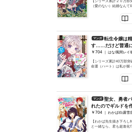
【シリーズ累計２０万部
（愛のない）結婚なんて
全力令嬢が突き進む、恋
し番外編＆描き下ろしマ
転生令嬢は
マンガ
す……だけど普通に
￥704
第5巻
はな/風間レイ
【シリーズ累計40万部
命運（ハート）は私が握
てあげる！全力令嬢が突
【あらすじ】カムイ火山
見合い中！またも波瀾万
～い精霊王さまのお陰で
て、早々に今度は海を越
そうな悩みの種が……。
聖女、勇者
マンガ
ない勘弁して～!!とりあ
れたのでギルドを
せっかくのお食事会と舞
てたのにどうやら私に色ん
￥704
な最強ギルドに育ち
わかば/白露雪音
運（ハート）は私が握っ
1巻【描き下ろし
あげる！全力令嬢が突き
【わかば先生描き下ろし