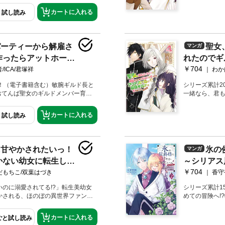
ンタジー第６
?おてんば聖女のギルドメンバー育
と一緒なら、君
のコミカライズ第1巻！描き下ろし特別
成ファンタジー
生による書き下ろしSSをW収録!!
原作・白露雪音
カートに入れる
試し読み
パーティーから解雇さ
聖女
マンガ
作ったらアットホーム
れたのでギ
￥704
ました。@COMIC 第
な最強ギル
/ICA/君塚祥
わか
4巻
破！（電子書籍含む）敏腕ギルド長と
シリーズ累計2
おてんば聖女のギルドメンバー育成
一緒なら、君も
イズ第3巻！描き下ろし特別漫画 ＆
ファンタジー!
書き下ろしSSをW収録!!
原作・白露雪音
カートに入れる
試し読み
は、森の聖獣
ない。魔女ラ
い、ふたりを
はじまりの聖
に甘やかされたいっ！
氷の
マンガ
スに救われた
かない幼女に転生して
～シリアス
失った悲しみ
――。敏腕ギル
￥704
@COMIC 第1巻
しまった私の
だもちこ/双葉はづき
香守
のギルドメンバ
のに溺愛されてる!?」転生美幼女
シリーズ累計1
かされる、ほのぼの異世界ファンタ
めての冒険へ!
ズ第1巻！原作・もちだもちこ先生に
る、ほのぼの異
き下ろし漫画をＷ収録！
巻！原作・もち