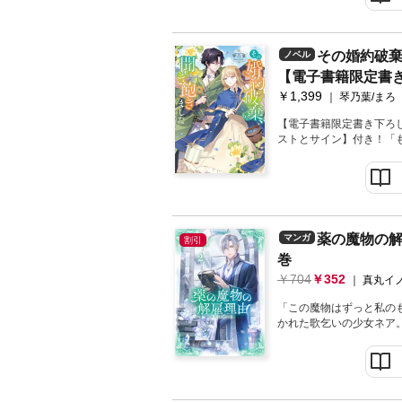
か」万象の魔物と契約を
賑やかな日々を過ごすう
づいていき――祝祭美食
事（？）が紡がれる異種
その婚約破
ノベル
イズ第４巻！描き下ろし漫
【電子書籍限定書き
雨と霧の街アルビクロム
ネアは、魔術道具を回収
￥1,399
琴乃葉/まろ
の最中、ディノが黒煙の
『黒煙への仕返し』とし
【電子書籍限定書き下ろ
りを試みて――ひとりぼ
ストとサイン】付き！「
うな祝福を手に入れる、
「俺と一緒に未来を生き
途な孤高の美男子が挑む異
から大幅加筆＆書き下ろ
オラは、五回繰り返して
いた。どん底の気持ちの
を、侯爵令息イースラン
薬の魔物の解雇
マンガ
割引
たくないの」「フィオラ
巻
その言葉に救われ、回帰
件の阻止を決意！ 早速
704
352
真丸イノ
と植物研究室へ。室長と
前世の記憶があると知り
「この魔物はずっと私の
て、秘密を共有し、いつ
かれた歌乞いの少女ネア
との距離が徐々に縮まっ
の気持ちに変化をもたら
女」×一途な孤高の美男
時に切なく、時に大惨事
著者：琴乃葉ご縁があっ
ジー！待望のコミカライ
ただきました。春から梅
【あらすじ】人ならざる
すが、杉、ヒノキ、稲の
象を司るディノとの厄介