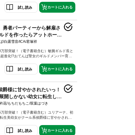
弾！
も超進化!?おてんば聖女のギルドメンバー育
!! コミカライズ第2巻！描き下ろし特別漫画 ＆
先生による書き下ろしSSをW収録!!
カートに入れる
試し読み
、勇者パーティーから解雇さ
ルドを作ったらアットホーム
ドに育ちました。@COMIC 第
ば/白露雪音/ICA/君塚祥
0万部突破！（電子書籍含む）敏腕ギルド長と
超進化!?おてんば聖女のギルドメンバー育成
! コミカライズ第4巻！描き下ろし特別漫画 ＆
先生による書き下ろしSSをW収録!!聖女シア
カートに入れる
試し読み
カピバラ様に避けられ、修行がうまくいってい
ミィは見兼ねて、魔道具≪揺り籠の門≫を使
互いの記憶を巡る旅へ送り込む。カピバラ様は
女メグミと過ごした日々を、シアは神官シリウ
侯爵様に甘やかされたいっ！
日々を、ゆっくりと回想していく。大切な人を
展開しかない幼女に転生して
は消えない。それでもなお、歩き続けるために
ド長と一緒なら、君も超進化!?おてんば聖女
奮闘記～@COMIC 第2巻
衿花/もちだもちこ/双葉はづき
ー育成ファンタジー!!
5万部突破！（電子書籍含む）ユリアーナ、初
?転生美幼女がクール系侯爵様に甘やかされ
世界ファンタジー、待望のコミカライズ第2
だもちこ先生による書き下ろしSS＆描き下ろ