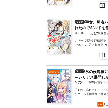
と一緒なら、君も超進化!
成ファンタジー!! 待望
漫画 ＆ 原作・白露雪音先
聖女、勇者
マンガ
れたのでギルドを
￥704
な最強ギルドに育ち
わかば/白露雪音
3巻
シリーズ累計15万部突
一緒なら、君も超進化!?
ファンタジー!! コミカラ
原作・白露雪音先生による
氷の侯爵様
マンガ
試読フル
～シリアス展開し
￥704
しまった私の奮闘記～
香守衿花/もち
「あれ？私何もしていない
がクール系侯爵様に甘や
ジー、待望のコミカライ
よる書き下ろしSS＆描