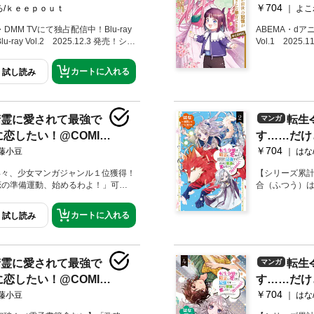
ます@COMIC 第6
たのでひよこ
み、ついに謁
しまった鳳蝶
￥704
巻
ろ/ｋｅｅｐｏｕｔ
よこ
DMM TVにて独占配信中！Blu-ray
ABEMA・dア
lu-ray Vol.2 2025.12.3 発売！シリ
Vol.1 2025.1
（電子書籍を含む）親バカな兄と幼い
ーズ累計70万
ー、待望のコミカライズ第６巻！描
弟の領地経営フ
カートに入れる
試し読み
作・やしろ先生による書き下ろし小説
下ろし特別漫画
菊乃井（きくのい）領のお屋敷で新
W収録！原作小
）は、この世界の風習に倣い、弟の
聞きつけて冒
していつも周りで支えてくれるみん
には、Effet 
精霊に愛されて最強で
転生
マンガ
からもお祝いのプレゼントを贈ら
性物の下着が
恋したい！@COMIC
す……だけ
な糸を仕立てる便利な冥府の蜘蛛・
女性冒険者を
テラ）を賜った！タラちゃんと名付
ていくと、か
￥704
第2巻
/藤小豆
はな
生たちに先導してもらい、餌である
はある条件と
ンに向かう！
て一件落着し
早々、少女マンガジャンル１位獲得！
【シリーズ累計
成長した鳳蝶
）「恋の準備運動、始めるわよ！」可憐
合（ふつう）
りで世界を革命する恋愛ファンタジ
任！？全力令
編＆描き下ろしマンガW収録！
書き下ろし番
カートに入れる
試し読み
精霊に愛されて最強で
転生
マンガ
恋したい！@COMIC
す……だけ
￥704
第4巻
/藤小豆
はな