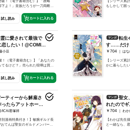
突破！（電子書籍含む）】「政略
【シリーズ累
却下よ！」皇族だろうが一刀両断！
もしかして困
愛ファンタジー第3弾！原作書き下ろ
嬢が突き進む
ンガW収録！
外編＆描き下
カートに入れる
試し読み
精霊に愛されて最強で
転生
マンガ
恋したい！@COMIC
す……だけ
￥704
第6巻
/藤小豆
はな
突破！（電子書籍含む）】「あなたの
【シリーズ累
ってるけど？」売られた喧嘩は買っ
かに暮らした
き進む、恋愛ファンタジー第５弾！
わよね!?全力
を目指す私、ただいまドラゴンとお
作書き下ろし
カートに入れる
試し読み
丈かとヒヤヒヤしたけど、ありがた
との橋渡しも終
悠々目的地に到着できました。そし
収集している
えて問題がうちにまで飛び火してき
ら私が知らな
またもまともな結婚が遠ざかるじゃ
い……。何は
パーティーから解雇さ
聖女
マンガ
えず置いておいて、私は次の会合へ。
んだ矢先、また
作ったらアットホーム
れたのでギ
踏会、お見合いの予行練習！ と思っ
急に突撃して
な矢印が向いてる!?「あなたの命
もそも招待され
￥704
ました。@COMIC 第
な最強ギル
/ICA/君塚祥
わか
てるけど？」売られた喧嘩は買って
するの～～「
漫画特典付き】
2巻【描き
進む、恋愛ファンタジー第５弾！
ないコトはもう
特別漫画特典付き！】敏腕ギルド長
【わかば先生