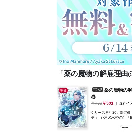
「薬の魔物の解雇理由@
薬の魔物の解雇
マンガ
割引
巻
759
531
真丸イノ
シリーズ累計20万部突
チ 』（KADOKAWA）「B
コミック部門ランクイン！
ために必死になれないの