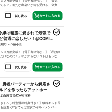
計３０万部突破！（電子書籍含む）】「貴女、
ってる？」新たな出会いが待ち受ける。全力令
、恋愛ファンタジー第４弾！原作書き下ろし番
ろしマンガW収録！
カートに入れる
試し読み
令嬢は精霊に愛されて最強で
ど普通に恋したい！@COMIC
/風間レイ/藤小豆
計５０万部突破！（電子書籍含む）】「私は静
いだけなのに！」私が知らないコトはもうない
令嬢が突き進む、恋愛ファンタジー第６弾！原
番外編＆描き下ろしマンガW収録！精霊王たち
カートに入れる
試し読み
わり皇宮へレッツゴー!!祝賀会までの間に情報
と新たな真実が明らかになっちゃった。どうや
いだけで、皇族の政権争いがあったみた
ともあれ家族の幸せを優先するぞ！ と意気込
、勇者パーティーから解雇さ
もやアクシデント発生!?エルドレッド殿下が
ルドを作ったらアットホーム
きて「なぜ誕生日の茶会に来ない？」って…そ
てませんが??どうして次々とトラブルが発生
ドに育ちました。@COMIC 第
ば/白露雪音/ICA/君塚祥
私は静かに暮らしたいだけなのに！」私が知ら
下ろし漫画特典付き】
ないわよね!?全力令嬢が突き進む、恋愛ファ
描き下ろし特別漫画特典付き！】敏腕ギルド長