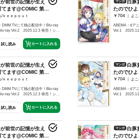
いの弟・レグ
「薬の魔物の解雇理由」の書籍化で2
すが前世の記憶が生え
白豚
マンガ
殺されるとい
ー（同シリーズは２巻まで刊行）。
い弟を放って
ます@COMIC 第2
たのでひよこ
最後の舞踏会」（オーバーラップノ
真無垢なレグ
。この度は、読者様のご声援を受け
￥704
巻
ろ/ｋｅｅｐｏｕｔ
よこ
カに！少しで
もご相談の上、第３巻を発売させて
込みながら、
先生が生前、加筆・改稿されていた
DMM TVにて独占配信中！Blu-ray
ABEMA・dア
営ファンタジ
（※第３巻では、書き下ろし番外編は
lu-ray Vol.2 2025.12.3 発売！シリ
Vol.1 2025.1
電子書籍特典として、桜瀬先生が読
5万部突破！（電子書籍を含む）親バ
ーズ累計20万
たイラストをデジタル収録致しま
営ファンタジー、待望のコミカライ
弟の領地経営フ
カートに入れる
試し読み
ックスオンラインストアでポストカ
漫画 ＆ 原作・やしろ先生による書
らすじ】エル
て配布
【あらすじ】腹違いの弟・レグルス
してもらえる
励む鳳蝶（あげは）の新しい日常が
マノフ先生に
の粗末な菊乃井領では、絵本一つさ
行はマルシェ
すが前世の記憶が生え
白豚
マンガ
の技術があれば、平民にも知識を与
神々が祀られ
ます@COMIC 第4
たのでひよこ
公主に相談するも、「妾（わらわ）
護を与えてい
一刀両断されてしまう！何とか興味
￥704
巻
ろ/ｋｅｅｐｏｕｔ
よこ
率が上がれば『菫の園』のお芝居も
かけるが……？
DMM TVにて独占配信中！Blu-ray
ABEMA・dア
lu-ray Vol.2 2025.12.3 発売！シリ
Vol.1 2025.1
（電子書籍を含む）親バカな兄と幼い
ーズ累計45万
ー、待望のコミカライズ第4巻！【あ
弟の領地経営フ
カートに入れる
試し読み
戻ってきた鳳蝶（あげは）は百華公
らすじ】鳳蝶
仙桃”という不老不死をもたらすとさ
妃殿下へ献上
。知らないことを知る大切さを学び
たちに助っ人
成させ、畑で野菜作りに励んでいる
くりをするこ
すが前世の記憶が生え
白豚
マンガ
紹介により作法の先生としてエルフ
ついた「シシ