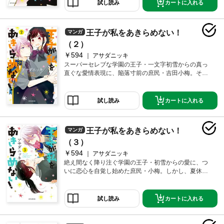
切通用しない、王子の猛攻に小梅はタジタジ。「僕と
カートに入れる
試し読み
交際してくれ」「む、無理です！」王子の異常で過剰
な愛情の行方は…？ 溺愛系ハイパー格差ラブコメ！
王子が私をあきらめない！
マンガ
（２）
￥594
アサダニッキ
スーパーセレブな学園の王子・一文字初雪からの真っ
直ぐな愛情表現に、陥落寸前の庶民・吉田小梅。そん
な中、初雪の誕生パーティーの準備中に、学園の四天
王・椿と小梅が急接近!? その様子を見た初雪は、生ま
れて初めて××してしまい…？ 「僕は君に恋してい
カートに入れる
試し読み
る」「先輩は…ずるい」超ハイスペック王子×THE・庶
民の溺愛系格差ラブコメ、第2巻！
王子が私をあきらめない！
マンガ
（３）
￥594
アサダニッキ
絶え間なく降り注ぐ学園の王子・初雪からの愛に、つ
いに恋心を自覚し始めた庶民・小梅。しかし、夏休み
を目前に小梅に突然の転校の危機が!! なんとか力になり
たい初雪だが、かえって小梅を傷つけてしまう。さら
に学園に謎の美少女が現れて…!? 超ハイスペック王子
カートに入れる
試し読み
×THE・平凡女子の超愛され格差ラブコメ、大波乱の第
３巻！