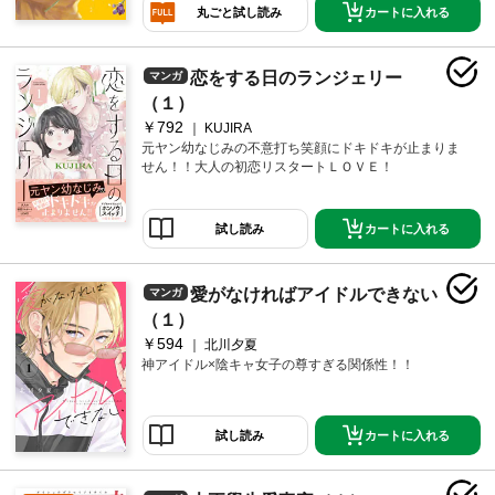
カートに入れる
丸ごと試し読み
恋をする日のランジェリー
マンガ
（１）
￥792
KUJIRA
元ヤン幼なじみの不意打ち笑顔にドキドキが止まりま
せん！！大人の初恋リスタートＬＯＶＥ！
カートに入れる
試し読み
愛がなければアイドルできない
マンガ
（１）
￥594
北川夕夏
神アイドル×陰キャ女子の尊すぎる関係性！！
カートに入れる
試し読み