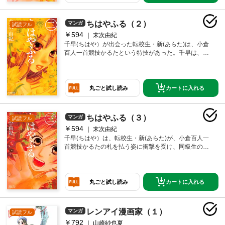
釘付けにしたのは千早のずば抜けた「才能」だっ
た……。まぶしいほどに一途な思いが交差する青春ス
トーリー、いよいよ開幕!!
ちはやふる（２）
マンガ
試読フル
￥594
末次由紀
千早(ちはや）が出会った転校生・新(あらた)は、小倉
百人一首競技かるたという特技があった。千早は、誰
よりも速く、夢中に札を払う新に衝撃を受ける。しか
し、そんな新を惹きつけたのは千早のずば抜けた「才
能」だった。同級生の太一も加わり挑んだ団体戦。別
れの切なさを知った卒業式……。高校生になった千早
カートに入れる
丸ごと試し読み
は、離れていても、三人のかるたへの情熱は変わらな
いと信じていたが――!? 千早たちの切なる想いがきら
めく第２巻!!
ちはやふる（３）
マンガ
試読フル
￥594
末次由紀
千早(ちはや）は、転校生・新(あらた)が、小倉百人一
首競技かるたの札を払う姿に衝撃を受け、同級生の太
一（たいち）とかるたを始める。卒業で離れてしまっ
ても、新のかるたへの情熱は変わらないと信じる千早
は、新との再会の日のため、強くなることを太一と誓
い合う。そんな二人の情熱に導かれた新たな仲間とと
カートに入れる
丸ごと試し読み
もに、瑞沢高校かるた部が動き出した。団体戦での全
国大会出場を目指し、強豪ひしめく都予選にのぞんだ
千早たちは!?
レンアイ漫画家（１）
マンガ
試読フル
￥792
山崎紗也夏