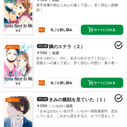
若手俳優の幼なじみとの遠くて近い、甘く切ない恋物
語！
カートに入れる
丸ごと試し読み
隣のステラ（２）
マンガ
試読フル
￥594
餡蜜
あきらめたい、のに、あきらめさせてくれない…！
芸能人への遠くて近い、甘く切ない片想い、第２巻！
カートに入れる
丸ごと試し読み
きみの横顔を見ていた（１）
マンガ
試読フル
￥594
いちのへ瑠美
『きみはかわいい女の子』いちのへ瑠美最新作。恋を
している人、これから恋をする人、かつて恋をしてい
た人に贈る、王道青春群像劇！