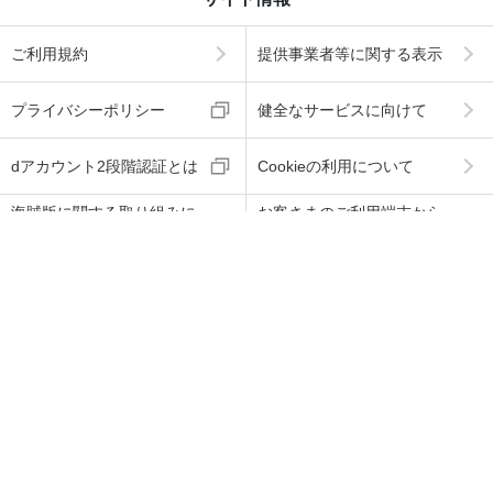
ご利用規約
提供事業者等に関する表示
プライバシーポリシー
健全なサービスに向けて
dアカウント2段階認証とは
Cookieの利用について
海賊版に関する取り組みに
お客さまのご利用端末から
ついて
の情報の外部送信について
ABJマークは、この電子書店・電子書籍配信サービス
が、著作権者からコンテンツ使用許諾を得た正規版配
信サービスであることを示す登録商標（登録番号 第60
91713号）です。
ABJマークの詳細、ABJマークを掲示しているサービス
の一覧はこちら
→
https://aebs.or.jp/