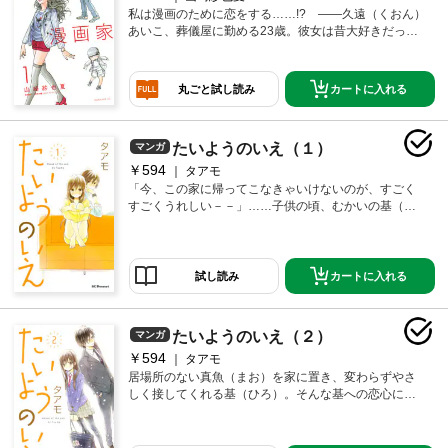
私は漫画のために恋をする……!? ――久遠（くおん）
あいこ、葬儀屋に勤める23歳。彼女は昔大好きだった
男の葬儀で、その兄、他人を見下す男・清美（きよ
み）と、愛想のない子供・レンと出会う。あいこはお
節介で、レンの叔父にあたる清美に身寄りのなくなっ
カートに入れる
丸ごと試し読み
てしまったレンを引き取ってほしい、とお願いした。
すると、清美はとんでもない条件を突きつけてきた―
―「オレの下僕になれ！」
たいようのいえ（１）
マンガ
￥594
タアモ
「今、この家に帰ってこなきゃいけないのが、すごく
すごくうれしい－－」……子供の頃、むかいの基（ひ
ろ）の家に入りびたっていた真魚（まお）。その家に
行くと必ず元気になれたから。数年後……父の再婚で
家に居場所がなくなった真魚は、両親を亡くして以
来、独りで家を守る基の家に住まわせてもらうことに
カートに入れる
試し読み
なったけれど……！？年の差幼なじみ2人の、明るく切
ないラブストーリー！
たいようのいえ（２）
マンガ
￥594
タアモ
居場所のない真魚（まお）を家に置き、変わらずやさ
しく接してくれる基（ひろ）。そんな基への恋心に気
付いた真魚は、基に「好き」だと言ってしまった。し
かし、ぎくしゃくする基を見て、真魚は告白を取り消
す。基を困らせたくないけど、好きな気持ちはあふれ