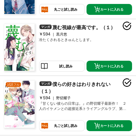
カートに入れる
丸ごと試し読み
蔑む視線が最高です。（１）
マンガ
￥594
黒月悠
冷たくされるときゅんとします。
カートに入れる
試し読み
僕らの好きはわりきれない
マンガ
試読フル
（１）
￥594
野切耀子
『甘くない彼らの日常は。』の野切耀子最新作！ ２
人のイケメンとの超接近系トライアングルラブ、第１
巻！
カートに入れる
丸ごと試し読み