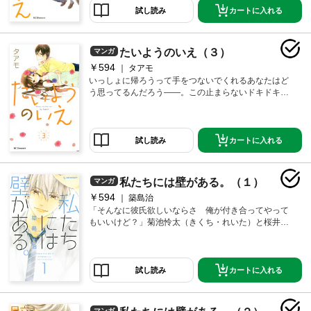
てくる。そんなとき、真魚の小説の読者「ラジカル」
カートに入れる
試し読み
さんと会うことに。待ち合わせに現れたのは……！？
さらに、基の弟・大樹（だいき）が帰ってきて―
―！！
たいようのいえ（３）
マンガ
￥594
タアモ
いっしょに帰ろうって手をつないでくれるあなたはど
う思ってるんだろう――。この止まらないドキドキと
か嬉しくてたまらない想いとかみんなはどうやって抑
えてるんだろう――。基（ひろ）のやさしさに同情を
感じてしまった真魚（まお）。対等になりたくて、自
分を変えたくて、真魚は基の家を出る決心をする。父
カートに入れる
試し読み
親と向き合う、と真魚は基に話すのだけど、なんと基
のほうが、真魚を徐々に意識しはじめていた……！？
私たちには壁がある。（１）
マンガ
￥594
築島治
「そんなに彼氏欲しいならさ 俺が付き合ってやって
もいいけど？」菊池怜太（きくち・れいた）と桜井真
琴（さくらい・まこと）は、家が隣で親どうしが仲が
良い、いわゆる「幼なじみ」。女の子にはモテるけど
ナルシストで俺様な怜太が、ある日突然真琴の「彼
氏」になって……!? 俺様幼なじみと山あり谷あり壁ド
カートに入れる
試し読み
ンあり、ときめき青春ラブコメ！
マンガ