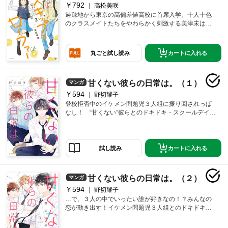
￥792
高松美咲
過疎地から東京の高偏差値高校に首席入学。十人十色
のクラスメイトたちをやわらかく刺激する美津未は、
天然しあわせインフルエンサー！
カートに入れる
丸ごと試し読み
甘くない彼らの日常は。（１）
マンガ
￥594
野切耀子
登校拒否中のイケメン問題児３人組に振り回されっぱ
なし！ “甘くない”彼らとのドキドキ・スクールデイズ
開幕です！！
カートに入れる
試し読み
甘くない彼らの日常は。（２）
マンガ
￥594
野切耀子
…で、３人の中でいったい誰が好きなの！？みんなの
恋が動き出す！イケメン問題児３人組とのドキドキ・
スクールデイズ第２巻！！校則で禁止のバイトがみつ
かったことをきっかけに、女子高生の緑は、一条礼、