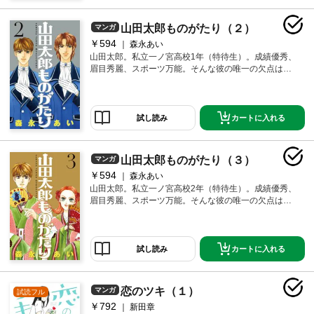
笑たっぷり貧乏コメディー、初の電子コミック化！
山田太郎ものがたり（２）
マンガ
￥594
森永あい
山田太郎。私立一ノ宮高校1年（特待生）。成績優秀、
眉目秀麗、スポーツ万能。そんな彼の唯一の欠点は、
貧乏であること。山田家にとってバレンタインデー
は、1年分のおやつと非常食がかかった決戦の日！ チ
ョコレート獲得数の下馬評No.1の山田だが、おバカな
イケメン先輩・杉浦の妨害工作に遭うが…!? 別冊フレ
カートに入れる
試し読み
ンド創刊50周年を祝して、森永先生がGOサイン！ 爆
笑たっぷり貧乏コメディー、初の電子コミック化！
山田太郎ものがたり（３）
マンガ
￥594
森永あい
山田太郎。私立一ノ宮高校2年（特待生）。成績優秀、
眉目秀麗、スポーツ万能。そんな彼の唯一の欠点は、
貧乏であること。バレンタイン以来、太郎に対してた
だならぬ感情を抱くようになった杉浦先輩。そんな彼
の実家のスーパーで、山田がアルバイトをすることに
なり、杉浦は嬉しいやら戸惑うやらで…!? 別冊フレン
カートに入れる
試し読み
ド創刊50周年を祝して、森永先生がGOサイン！ 爆笑
たっぷり貧乏コメディー、初の電子コミック化！
恋のツキ（１）
マンガ
試読フル
￥792
新田章