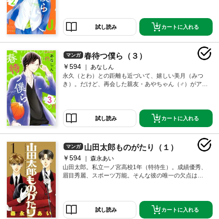
クラスの永久（とわ）が気になり始めるけど、再会し
た親友・あやちゃんが実は男子だと判明して…!? 大ブ
レイク中!! あなしんが描くイケメンたちとのキラめく
青春ラブストーリー★
カートに入れる
試し読み
春待つ僕ら（３）
マンガ
￥594
あなしん
永久（とわ）との距離も近づいて、嬉しい美月（みつ
き）。だけど、再会した親友・あやちゃん（♂）がアタ
ックしてきたり、美月に新たなライバルも登場して…
インターハイ予選も近づきみんなが熱くなる…!? イケ
メン4人とのハチャメチャ青春DAYS☆ 恋模様は大混
戦！
カートに入れる
試し読み
山田太郎ものがたり（１）
マンガ
￥594
森永あい
山田太郎。私立一ノ宮高校1年（特待生）。成績優秀、
眉目秀麗、スポーツ万能。そんな彼の唯一の欠点は、
貧乏であること。長男として家計を一手に担う彼は、
お嬢様育ちの母親に弟妹6人の1か月分の給食費・3万円
を使い込まれて大ピンチ！ そんなとき、謎の少女か
ら現金100万円と謎の白い粉を渡されて…!? 別冊フレ
カートに入れる
試し読み
ンド創刊50周年を祝して、森永先生がGOサイン！ 爆