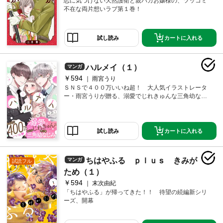
恋に気づけない天然護衛と親バカお嬢様の、ツッコミ
不在な両片想いラブ第１巻！
カートに入れる
試し読み
ハルメイ（１）
マンガ
￥594
雨宮うり
ＳＮＳで４００万いいね超！ 大人気イラストレータ
ー・雨宮うりが贈る、溺愛でじれきゅんな三角幼なじ
み・初恋ストーリー！
カートに入れる
試し読み
ちはやふる ｐｌｕｓ きみが
マンガ
試読フル
ため（１）
￥594
末次由紀
「ちはやふる」が帰ってきた！！ 待望の続編新シリ
ーズ、開幕