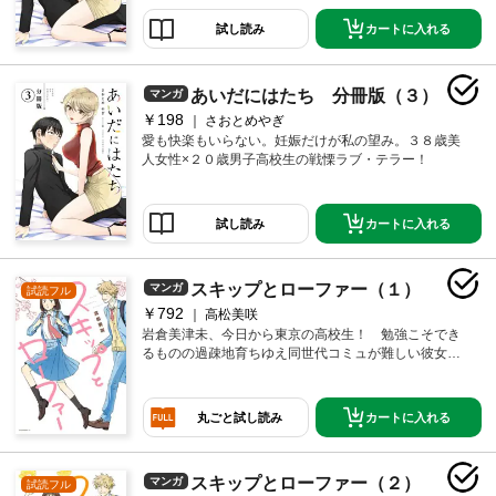
カートに入れる
試し読み
あいだにはたち 分冊版（３）
マンガ
￥198
さおとめやぎ
愛も快楽もいらない。妊娠だけが私の望み。３８歳美
人女性×２０歳男子高校生の戦慄ラブ・テラー！
カートに入れる
試し読み
スキップとローファー（１）
マンガ
試読フル
￥792
高松美咲
岩倉美津未、今日から東京の高校生！ 勉強こそでき
るものの過疎地育ちゆえ同世代コミュが難しい彼女
は、いつもまっすぐでまっしろ！
カートに入れる
丸ごと試し読み
スキップとローファー（２）
マンガ
試読フル