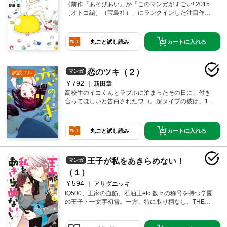
《前作『あそびあい』が「このマンガがすごい! 2015
［オトコ編］（宝島社）」にランクインした注目作家
が、「女の浮気心」を生々しく描き出した最新作!!》
平ワコ31歳、彼氏と同棲中。そんな中「運命の出会
い」が…!? 結婚はしてくれそうなマンネリ彼氏か、ト
カートに入れる
丸ごと試し読み
キメキが止まらない超タイプ（でも高校生…）か。今
さら一人になる勇気もない“適齢期オンナ”は、どの恋を
選べば幸せをつかめるのか!?
恋のツキ（２）
マンガ
試読フル
￥792
新田章
高校生のイコくんとラブホに泊まったその日に、付き
合ってほしいと告白されたワコ。超タイプの彼は、16
歳年下なことを除けば理想的な相手。だけど……31歳
フリーターという自分の状況を考えると、もう4年付き
合っているサラリーマンの彼氏・ふうくんと別れるの
カートに入れる
丸ごと試し読み
は、ためらう。幸せ求めて、行ったり来たり。理想と
現実の間で揺れる“適齢期女子”の切実な浮気劇、心ザワ
つく第二集!
王子が私をあきらめない！
マンガ
（１）
￥594
アサダニッキ
IQ500、王家の血筋、石油王etc.数々の称号を持つ学園
の王子・一文字初雪。一方、特に取り柄なし、THE庶
民・吉田小梅。まるで接点のない2人だが、突然、王子
が庶民に恋をしたから事態は急変！ 庶民の常識は一