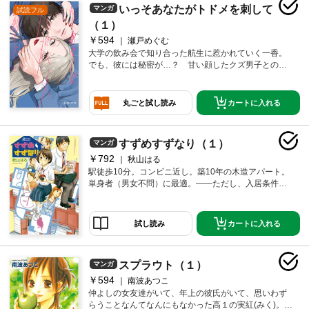
いっそあなたがトドメを刺して
マンガ
試読フル
（１）
￥594
瀬戸めぐむ
大学の飲み会で知り合った航生に惹かれていく一香。
でも、彼には秘密が…？ 甘い顔したクズ男子との難
易度高すぎピュアラブ！
カートに入れる
丸ごと試し読み
すずめすずなり（１）
マンガ
￥792
秋山はる
駅徒歩10分。コンビニ近し。築10年の木造アパート。
単身者（男女不問）に最適。――ただし、入居条件が
ひとつ。「朝６時半からの朝食に出席できること」以
上。そんなコーポ白百合に入居した会社員・橋本修二
郎と十人十色の住人たちが織り成す１K賃貸グラフィテ
カートに入れる
試し読み
ィ。性格は皆それぞれ、中年男から女子中学生まで世
代もばらばら。だけど、みんな同じ屋根の下。
スプラウト（１）
マンガ
￥594
南波あつこ
仲よしの女友達がいて、年上の彼氏がいて、思いわず
らうことなんてなんにもなかった高１の実紅(みく)。だ