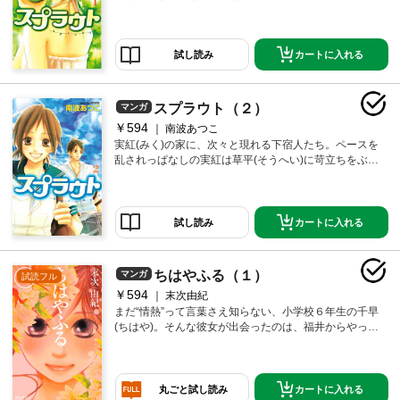
けど、ある日突然、お父さんが下宿を始めると言いだ
して……!? ままならない想いが交錯する青春ラブスト
ーリー。
カートに入れる
試し読み
スプラウト（２）
マンガ
￥594
南波あつこ
実紅(みく)の家に、次々と現れる下宿人たち。ペースを
乱されっぱなしの実紅は草平(そうへい)に苛立ちをぶつ
けてしまう。順調だった片岡さんとのつきあいも、ど
うしてかギクシャクしはじめて……。だれもが手探り
で歩いてる若葉の季節のラブストーリー。
カートに入れる
試し読み
ちはやふる（１）
マンガ
試読フル
￥594
末次由紀
まだ“情熱”って言葉さえ知らない、小学校６年生の千早
(ちはや)。そんな彼女が出会ったのは、福井からやって
きた転校生・新(あらた)。おとなしくて無口な新だった
が、彼には意外な特技があった。それは、小倉百人一
首競技かるた。千早は、誰よりも速く誰よりも夢中に
札を払う新の姿に衝撃を受ける。しかし、そんな新を
カートに入れる
丸ごと試し読み