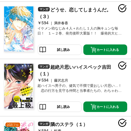
どうせ、恋してしまうんだ。
マンガ
（３）
￥594
満井春香
イケメン幼なじみ４人＋わたし１人の胸キュンな毎
日！ １～２巻、発売後即大重版！！ 爆発的大ヒッ
トの恋と青春のストーリー！！
カートに入れる
試し読み
超絶片思いハイスペック吉田
マンガ
（１）
￥594
藤沢志月
超ハイスぺ男子の、健気で不憫で愛おしい片思い…！
恋の行方を見守る仲間と当事者たちの、わちゃわち
ゃ笑きゅんラブコメディ！
カートに入れる
試し読み
隣のステラ（１）
マンガ
試読フル
￥594
餡蜜