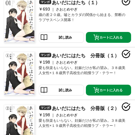
あいだにはたち（１）
マンガ
￥693
さおとめやぎ
歳の差２０歳。嘘とカラダの関係から始まる、禁断の
ラブサスペンス開幕！
カートに入れる
試し読み
あいだにはたち 分冊版（１）
マンガ
￥198
さおとめやぎ
愛も快楽もいらない。妊娠だけが私の望み。３８歳美
人女性×１８歳男子高校生の戦慄ラブ・テラー！
カートに入れる
試し読み
あいだにはたち 分冊版（２）
マンガ
￥198
さおとめやぎ
愛も快楽もいらない。妊娠だけが私の望み。３８歳美
人女性×１９歳男子高校生の戦慄ラブ・テラー！