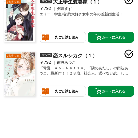
大正學生愛妻家（１）
マンガ
試読フル
￥792
粥川すず
エリート学生×節約大好き女中の年の差新婚生活！
カートに入れる
丸ごと試し読み
恋スルシカク（１）
マンガ
試読フル
￥792
南波あつこ
『青夏 Ａｏ－Ｎａｔｓｕ』『隣のあたし』の南波あ
つこ、最新作！！２８歳、社会人。選べない恋、して
ます。
カートに入れる
丸ごと試し読み