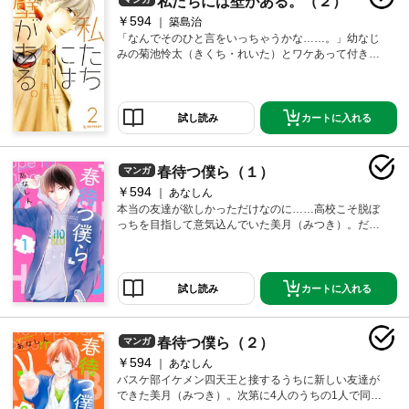
私たちには壁がある。（２）
￥594
築島治
「なんでそのひと言をいっちゃうかな……。」幼なじ
みの菊池怜太（きくち・れいた）とワケあって付き合
うフリをすることになった桜井真琴（さくらい・まこ
と）。俺様（+お馬鹿）な態度に呆れながらも、怜太の
不器用な優しさを少しづつ意識してしまう。だけどそ
の気持ちを「好き」と認められなくて……!? 俺様幼な
カートに入れる
試し読み
じみと山あり谷あり壁ありラブストーリー！
春待つ僕ら（１）
マンガ
￥594
あなしん
本当の友達が欲しかっただけなのに……高校こそ脱ぼ
っちを目指して意気込んでいた美月（みつき）。だけ
ど、突然出会ったバスケ部イケメン四天王にかまわれ
振り回され、新生活は思わぬ方向に……!? イケメン4
人とのハチャメチャ青春DAYS始まる!!? あなしんが描
く、イケメンたちとのキラめく青春ラブストーリー！
カートに入れる
試し読み
春待つ僕ら（２）
マンガ
￥594
あなしん
バスケ部イケメン四天王と接するうちに新しい友達が
できた美月（みつき）。次第に4人のうちの1人で同じ