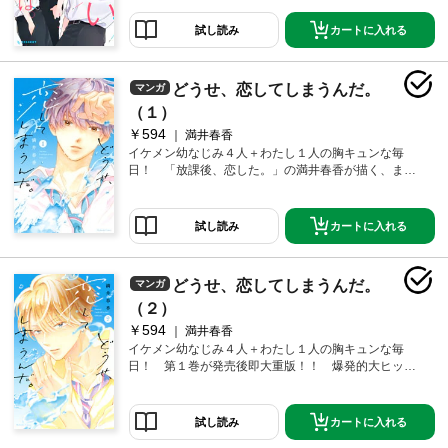
家入雪之丞、そして五嶋千尋の問題児3人組のお世話係
をすることになってしまう。最初は緑のことをうっと
カートに入れる
試し読み
うしく思っていた３人だったけど、緑の頑張る姿を見
るうちに、学校にも来てくれるようになる。そんなな
か、自分のことを助けてくれる礼を意識しはじめる緑
どうせ、恋してしまうんだ。
マンガ
だったけど…！！？
（１）
￥594
満井春香
イケメン幼なじみ４人＋わたし１人の胸キュンな毎
日！ 「放課後、恋した。」の満井春香が描く、まぶ
しぎる恋と青春のストーリー！！
カートに入れる
試し読み
どうせ、恋してしまうんだ。
マンガ
（２）
￥594
満井春香
イケメン幼なじみ４人＋わたし１人の胸キュンな毎
日！ 第１巻が発売後即大重版！！ 爆発的大ヒット
の恋と青春のストーリー！！
カートに入れる
試し読み