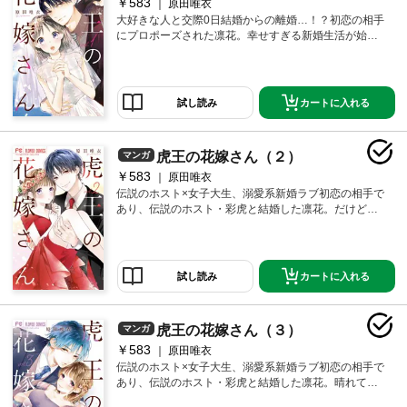
￥583
耐えられなくなって__！？「どれだけ泣き喚いても
原田唯衣
やめてあげないから__」純真可憐な攻め女子×強気な受
大好きな人と交際0日結婚からの離婚…！？初恋の相手
け男子の新時代ラブ、第3巻☆
にプロポーズされた凛花。幸せすぎる新婚生活が始ま
ったけど、この結婚にはある秘密があって－－！？伝
説のホスト×女子大生！切なすぎるすれ違い両片思い新
婚ラブ！
カートに入れる
試し読み
虎王の花嫁さん（２）
マンガ
￥583
原田唯衣
伝説のホスト×女子大生、溺愛系新婚ラブ初恋の相手で
あり、伝説のホスト・彩虎と結婚した凛花。だけど、
彩虎が父の残した遺言のために自分と結婚してくれた
ことを知り、彩虎を自由にしてあげようと離婚を決意
する。離婚届を残し、親友のあかねと傷心旅行に出か
けた先で待ち受けていた彩虎とお互いの隠していた気
カートに入れる
試し読み
持ちを明かし合い--？？
虎王の花嫁さん（３）
マンガ
￥583
原田唯衣
伝説のホスト×女子大生、溺愛系新婚ラブ初恋の相手で
あり、伝説のホスト・彩虎と結婚した凛花。晴れて、
気持ちが通じ合い、初カレカノ兼ちゃんとした夫婦に