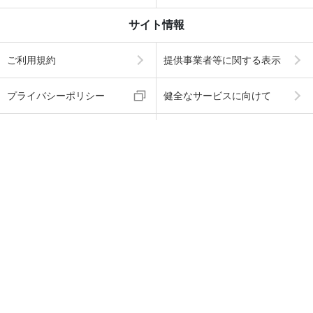
サイト情報
ご利用規約
提供事業者等に関する表示
プライバシーポリシー
健全なサービスに向けて
dアカウント2段階認証とは
Cookieの利用について
海賊版に関する取り組みに
お客さまのご利用端末から
ついて
の情報の外部送信について
ABJマークは、この電子書店・電子書籍配信サービス
が、著作権者からコンテンツ使用許諾を得た正規版配
信サービスであることを示す登録商標（登録番号 第60
91713号）です。
ABJマークの詳細、ABJマークを掲示しているサービス
の一覧はこちら
→
https://aebs.or.jp/