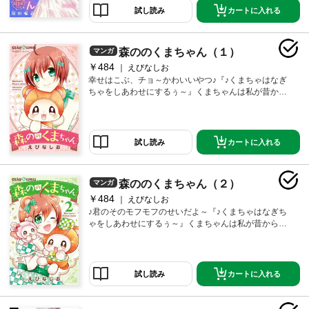
カートに入れる
試し読み
森ののくまちゃん（１）
マンガ
￥484
えびなしお
幸せはこぶ、チョ～かわいいやつ♪『♪くまちゃはなぎ
ちゃをしあわせにするぅ～』くまちゃんは私が昔から
大切にしているぬいぐるみ。親友としてずっと大事に
してきたんだけど・・・ある日とつぜん動きだしたの
です！モフモフしてて かわいすぎっ愛らしくて チ
ョ～天然なくまちゃとの笑顔200％な毎日！となりにい
カートに入れる
試し読み
るだけで、ぜったいぜったい癒されちゃう☆★
森ののくまちゃん（２）
マンガ
￥484
えびなしお
♪君のそのモフモフのせいだよ～『♪くまちゃはなぎち
ゃをしあわせにするぅ～』くまちゃんは私が昔から大
切にしているぬいぐるみ。親友としてずっと大事にし
てきたんだけど・・・ある日とつぜん動きだしたので
す！待ってました！の2巻では、くまちゃが大事にあっ
ためた“おままごとセット”のたまごから、くまちゃの
カートに入れる
試し読み
妹・たまちゃんがたん生★☆ 「ちゃ～♪」しかしゃべ
れないけど、くまちゃんにはなんでもキモチが分かる
みたい♪ サイコ～に天然でかわいいこの2人、癒やし