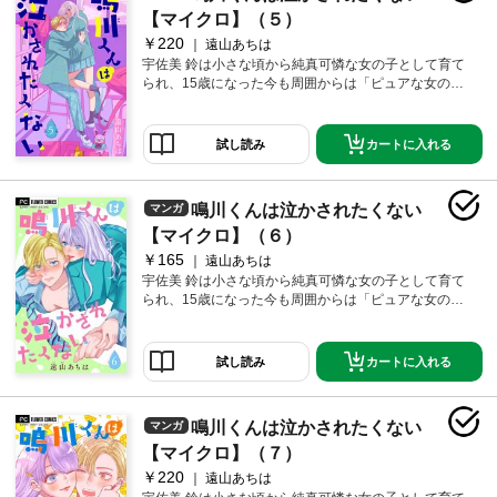
―!! 純真な攻め女子×強気な受け男子の新時代青春ラ
【マイクロ】（５）
ブ！！待望の第4巻配信。
￥220
遠山あちは
宇佐美 鈴は小さな頃から純真可憐な女の子として育て
られ、15歳になった今も周囲からは「ピュアな女の
子」扱い。でもみんなは知らない…本当はめちゃめち
ゃにされてるM男子が大好きなことを！ 休み時間にい
つも通りドM男子まんがを堪能していると、同じクラス
カートに入れる
試し読み
の俺様男子・鳴川琉生と鉢合わせてしまい！？ 彼が自
信満々に強気なドS発言をするほど泣かせたくなる！ ぐ
しょぐしょにされて泣かされちゃう姿…きっとかわい
鳴川くんは泣かされたくない
マンガ
いに決まってる…鳴川くんには…絶対に素質がある―
―!! 純真な攻め女子×強気な受け男子の新時代青春ラ
【マイクロ】（６）
ブ！！待望の第5巻配信。
￥165
遠山あちは
宇佐美 鈴は小さな頃から純真可憐な女の子として育て
られ、15歳になった今も周囲からは「ピュアな女の
子」扱い。でもみんなは知らない…本当はめちゃめち
ゃにされてるM男子が大好きなことを！ 休み時間にい
つも通りドM男子まんがを堪能していると、同じクラス
カートに入れる
試し読み
の俺様男子・鳴川琉生と鉢合わせてしまい！？ 彼が自
信満々に強気なドS発言をするほど泣かせたくなる！ ぐ
しょぐしょにされて泣かされちゃう姿…きっとかわい
鳴川くんは泣かされたくない
マンガ
いに決まってる…鳴川くんには…絶対に素質がある―
―!! 純真な攻め女子×強気な受け男子の新時代青春ラ
【マイクロ】（７）
ブ！！待望の第6巻配信。
￥220
遠山あちは