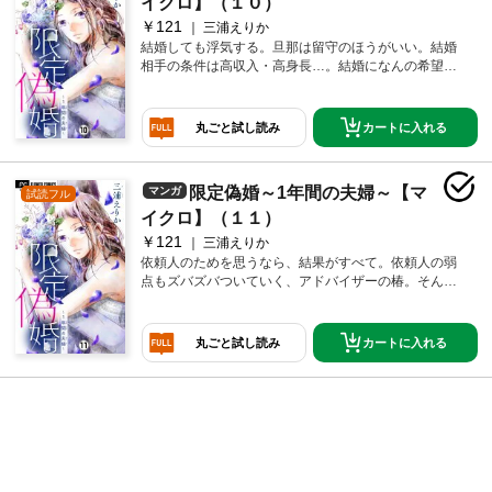
イクロ】（１０）
￥121
三浦えりか
結婚しても浮気する。旦那は留守のほうがいい。結婚
相手の条件は高収入・高身長…。結婚になんの希望も
見出せない限定婚員の昴。だがそんな彼にも一度は心
に決めた相手が！ 幼い頃、母親に代わり自分と過ごし
てくれた相手。そして今は他の誰かの妻。そんな彼女
カートに入れる
丸ごと試し読み
と再会を果たす時、彼が心に思うのは？
限定偽婚～1年間の夫婦～【マ
マンガ
試読フル
イクロ】（１１）
￥121
三浦えりか
依頼人のためを思うなら、結果がすべて。依頼人の弱
点もズバズバついていく、アドバイザーの椿。そんな
彼女のもとにやってきた依頼人はイケメンで高収入な
のに一度も恋愛経験のない、結婚に超夢見がちな男！
ためしにデート体験をしようにも、本番前から前途は
カートに入れる
丸ごと試し読み
多難。こんな彼に椿が出した提案とは!?