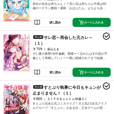
担任の先生は赤ちゃん！？見た目は赤ちゃん中身は60
歳のベテラン教師！通称「おばぶたん」よちよち歩く
し、すぐに寝ちゃうし、お肌はムニムニだし、だけど
ちょっぴり良いコト教えてくれちゃう！？かわいさバ
ブ級のニュータイプ教師が爆誕でしゅ！そのほかよみ
カートに入れる
試し読み
きり人気のよみきりも収録「おばぶたん」前身の「ば
ぶたん！」やヤンキーが赤ちゃんになってプロポー
ズ！？な「ばぶきゅん！」も【収録作】・おばぶたん
サレ恋～再会した元カレ～
マンガ
（4コマまんが）・ばぶたん！（4コマまんが）・ばぶ
きゅん！
（１）
￥759
遠山えま
サレ妻の復讐×W不倫劇、開幕ー！忘れたはずの恋が不
倫として再燃していくーー親に絶縁されてまで結婚し
た相手との幸せな生活を夢見ていたはずなのに･･･。夫
の恭平が不倫！？しかも相手は私の親友！？失意の美
咲のもとに現れたのは親友の夫であり、美咲がかつて
カートに入れる
試し読み
愛した男・拓也。彼は受験の失敗とともに別れを告げ
ることになった初恋の人ーー。そんな彼に不貞の証拠
集めに協力してほしいと告げられてー･･･。
すとぷり執事に今日もキュンが
マンガ
止まりません！（１）
￥869
ＳＴＰＲＢｏｏｋｓ/伊藤ろく
すとぷり完全公式コミカライズ！大人気2.5次元アイド
ルグループ『すとぷり』がある日、乙女ゲームの世界
に吸い込まれちゃた！？執事になった、すとぷりメン