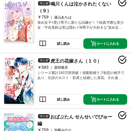
鳴川くんは泣かされたくない
マンガ
（９）
￥759
遠山あちは
攻め女子×受け男子に新たな試練が！？純真可憐な美少
女・宇佐美鈴は実は隠れドM男子が大好きな”攻め女
子”。クラスメイトの強気な俺様男子・鳴川琉生のMの
素質を見抜き、さらに想いも通じ合い、周りには秘密
で婚約中！！夏休みに雪平の別荘を訪れ、SMレベルを
カートに入れる
試し読み
磨く鈴と鳴川は、貞操帯をつけたままお祭りデートへ
出かけることに！誕生日プレゼントとして、鈴は鳴川
に貞操帯の鍵を渡し、愛と感謝を伝えることで、二人
虎王の花嫁さん（１０）
マンガ
の仲はさらにラブラブ！学校が始まり、文化祭の劇で
￥583
は鈴が王子役、鳴川が姫役に。練習中、鈴のかっこい
原田唯衣
い顔を誰にも見せたくない鳴川は…！？「宇佐美は俺
シリーズ累計160万部突破！溺愛新婚ラブ初恋の相手で
だけの 王子様だ」純真可憐な攻め女子×強気な受け男
あり、伝説のホスト・彩虎と結婚した凛花。すれ違い
子の新時代青春ラブ、第9巻☆
の末に、お互いの本当の想いを知り、晴れて本当の夫
婦兼恋人に。近づく彩虎の誕生日。彩虎が生まれた日
を、愛と幸せで溢れた一日にしたいと準備を進める凛
花。彩虎を想いながらの時間は、凛花にとっても嬉し
カートに入れる
試し読み
く楽しくて??…。凛花の心のこもったお祝いに彩虎
は…？
おばぶたん せんせいでびゅー
マンガ
編
￥759
加藤みのり