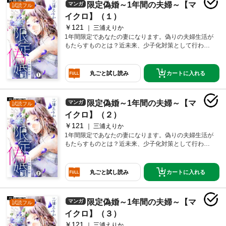
限定偽婚～1年間の夫婦～【マ
マンガ
試読フル
度も前巻比200％増しですッ！！（※当社調べ）
イクロ】（１）
￥121
三浦えりか
1年間限定であなたの妻になります。偽りの夫婦生活が
もたらすものとは？近未来、少子化対策として行われ
る1年間限定の結婚。その1年で知ることは…幸せそれ
とも…
カートに入れる
丸ごと試し読み
限定偽婚～1年間の夫婦～【マ
マンガ
試読フル
イクロ】（２）
￥121
三浦えりか
1年間限定であなたの妻になります。偽りの夫婦生活が
もたらすものとは？近未来、少子化対策として行われ
る1年間限定の結婚。その1年で知る新しい恋。目が離
せない第2巻
カートに入れる
丸ごと試し読み
限定偽婚～1年間の夫婦～【マ
マンガ
試読フル
イクロ】（３）
￥121
三浦えりか