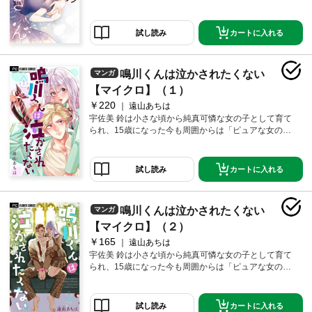
なれた2人だけど、凛花が大学の仲間たちと行った海で
ひと波乱。彩虎とワケありな様子の渚先輩や凛花の初
めての男友達・志摩も加わり、四角関係突入の予感―
カートに入れる
試し読み
―？
鳴川くんは泣かされたくない
マンガ
【マイクロ】（１）
￥220
遠山あちは
宇佐美 鈴は小さな頃から純真可憐な女の子として育て
られ、15歳になった今も周囲からは「ピュアな女の
子」扱い。でもみんなは知らない…本当はめちゃめち
ゃにされてるM男子が大好きなことを！ 休み時間にい
つも通りドM男子まんがを堪能していると、同じクラス
カートに入れる
試し読み
の俺様男子・鳴川琉生と鉢合わせてしまい！？ 彼が自
信満々に強気なドS発言をするほど泣かせたくなる！ ぐ
しょぐしょにされて泣かされちゃう姿…きっとかわい
鳴川くんは泣かされたくない
マンガ
いに決まってる…鳴川くんには…絶対に素質がある―
―!! 純真な攻め女子×強気な受け男子の新時代青春ラ
【マイクロ】（２）
ブ！！
￥165
遠山あちは
宇佐美 鈴は小さな頃から純真可憐な女の子として育て
られ、15歳になった今も周囲からは「ピュアな女の
子」扱い。でもみんなは知らない…本当はめちゃめち
ゃにされてるM男子が大好きなことを！ 休み時間にい
つも通りドM男子まんがを堪能していると、同じクラス
カートに入れる
試し読み