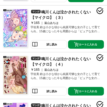
の俺様男子・鳴川琉生と鉢合わせてしまい！？ 彼が自
信満々に強気なドS発言をするほど泣かせたくなる！ ぐ
しょぐしょにされて泣かされちゃう姿…きっとかわい
鳴川くんは泣かされたくない
マンガ
いに決まってる…鳴川くんには…絶対に素質がある―
―!! 純真な攻め女子×強気な受け男子の新時代青春ラ
【マイクロ】（３）
ブ！！待望の第2巻配信。
￥165
遠山あちは
宇佐美 鈴は小さな頃から純真可憐な女の子として育て
られ、15歳になった今も周囲からは「ピュアな女の
子」扱い。でもみんなは知らない…本当はめちゃめち
ゃにされてるM男子が大好きなことを！ 休み時間にい
つも通りドM男子まんがを堪能していると、同じクラス
カートに入れる
試し読み
の俺様男子・鳴川琉生と鉢合わせてしまい！？ 彼が自
信満々に強気なドS発言をするほど泣かせたくなる！ ぐ
しょぐしょにされて泣かされちゃう姿…きっとかわい
鳴川くんは泣かされたくない
マンガ
いに決まってる…鳴川くんには…絶対に素質がある―
―!! 純真な攻め女子×強気な受け男子の新時代青春ラ
【マイクロ】（４）
ブ！！待望の第3巻配信。
￥165
遠山あちは
宇佐美 鈴は小さな頃から純真可憐な女の子として育て
られ、15歳になった今も周囲からは「ピュアな女の
子」扱い。でもみんなは知らない…本当はめちゃめち
ゃにされてるM男子が大好きなことを！ 休み時間にい
つも通りドM男子まんがを堪能していると、同じクラス
カートに入れる
試し読み
の俺様男子・鳴川琉生と鉢合わせてしまい！？ 彼が自
信満々に強気なドS発言をするほど泣かせたくなる！ ぐ
しょぐしょにされて泣かされちゃう姿…きっとかわい
鳴川くんは泣かされたくない
マンガ
いに決まってる…鳴川くんには…絶対に素質がある―