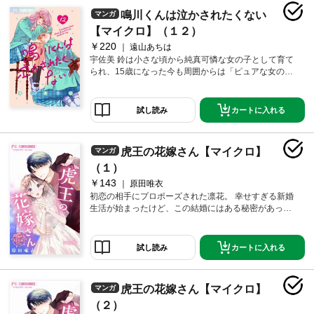
しょぐしょにされて泣かされちゃう姿…きっとかわい
鳴川くんは泣かされたくない
マンガ
いに決まってる…鳴川くんには…絶対に素質がある―
―!! 純真な攻め女子×強気な受け男子の新時代青春ラ
【マイクロ】（１２）
ブ！！待望の第11巻配信。
￥220
遠山あちは
宇佐美 鈴は小さな頃から純真可憐な女の子として育て
られ、15歳になった今も周囲からは「ピュアな女の
子」扱い。でもみんなは知らない…本当はめちゃめち
ゃにされてるM男子が大好きなことを！ 休み時間にい
つも通りドM男子まんがを堪能していると、同じクラス
カートに入れる
試し読み
の俺様男子・鳴川琉生と鉢合わせてしまい！？ 彼が自
信満々に強気なドS発言をするほど泣かせたくなる！ ぐ
しょぐしょにされて泣かされちゃう姿…きっとかわい
虎王の花嫁さん【マイクロ】
マンガ
いに決まってる…鳴川くんには…絶対に素質がある―
―!! 純真な攻め女子×強気な受け男子の新時代青春ラ
（１）
ブ！！待望の第12巻配信。
￥143
原田唯衣
初恋の相手にプロポーズされた凛花。 幸せすぎる新婚
生活が始まったけど、この結婚にはある秘密があって
―――？伝説のホスト×女子大生！想い想われる新婚ラ
ブ♪第1話！
カートに入れる
試し読み
虎王の花嫁さん【マイクロ】
マンガ
（２）