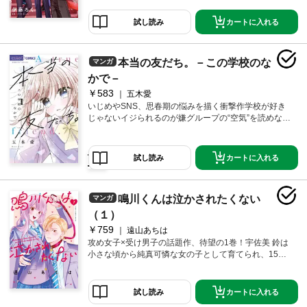
バーとのキュン満載のラブコメディ！番外編に、すと
ぷりがメイド姿になったお話も収録♪また、紙のコミッ
カートに入れる
試し読み
クス限定で、『キュンが止まらない執事風特別実写ポ
ストカード』がついてくる！（全2種ランダム1枚入り
になります）
本当の友だち。－この学校のな
マンガ
かで－
￥583
五木愛
いじめやSNS、思春期の悩みを描く衝撃作学校が好き
じゃないイジられるのが嫌グループの“空気”を読めない
SNSでもっとバズりたい認められたいそんな思春期の
女の子たちがぶつかる悩みを描くオムニバスストーリ
ー【収録ストーリー】本当の友だち。-この学校のなか
カートに入れる
試し読み
で-全3話超運命的トリップ通学バス、君に恋する時間。
鳴川くんは泣かされたくない
マンガ
（１）
￥759
遠山あちは
攻め女子×受け男子の話題作、待望の1巻！宇佐美 鈴は
小さな頃から純真可憐な女の子として育てられ、15歳
になった今も周囲からは「ピュアな女の子」扱い。で
もみんなは知らない…本当はめちゃめちゃにされてるM
男子が大好きなことを！休み時間にいつも通りドM男子
カートに入れる
試し読み
まんがを堪能していると、同じクラスの俺様男子・鳴