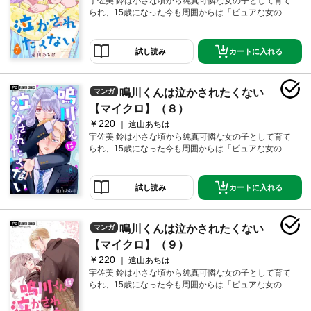
宇佐美 鈴は小さな頃から純真可憐な女の子として育て
られ、15歳になった今も周囲からは「ピュアな女の
子」扱い。でもみんなは知らない…本当はめちゃめち
ゃにされてるM男子が大好きなことを！ 休み時間にい
つも通りドM男子まんがを堪能していると、同じクラス
カートに入れる
試し読み
の俺様男子・鳴川琉生と鉢合わせてしまい！？ 彼が自
信満々に強気なドS発言をするほど泣かせたくなる！ ぐ
しょぐしょにされて泣かされちゃう姿…きっとかわい
鳴川くんは泣かされたくない
マンガ
いに決まってる…鳴川くんには…絶対に素質がある―
―!! 純真な攻め女子×強気な受け男子の新時代青春ラ
【マイクロ】（８）
ブ！！待望の第7巻配信。
￥220
遠山あちは
宇佐美 鈴は小さな頃から純真可憐な女の子として育て
られ、15歳になった今も周囲からは「ピュアな女の
子」扱い。でもみんなは知らない…本当はめちゃめち
ゃにされてるM男子が大好きなことを！ 休み時間にい
つも通りドM男子まんがを堪能していると、同じクラス
カートに入れる
試し読み
の俺様男子・鳴川琉生と鉢合わせてしまい！？ 彼が自
信満々に強気なドS発言をするほど泣かせたくなる！ ぐ
しょぐしょにされて泣かされちゃう姿…きっとかわい
鳴川くんは泣かされたくない
マンガ
いに決まってる…鳴川くんには…絶対に素質がある―
―!! 純真な攻め女子×強気な受け男子の新時代青春ラ
【マイクロ】（９）
ブ！！待望の第8巻配信。
￥220
遠山あちは
宇佐美 鈴は小さな頃から純真可憐な女の子として育て
られ、15歳になった今も周囲からは「ピュアな女の
子」扱い。でもみんなは知らない…本当はめちゃめち
ゃにされてるM男子が大好きなことを！ 休み時間にい