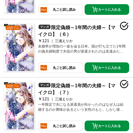
は・・・？からっぽな私を救いあげてくれたのは…？
注目の第5巻！
カートに入れる
丸ごと試し読み
限定偽婚～1年間の夫婦～【マ
マンガ
試読フル
イクロ】（６）
￥121
三浦えりか
未婚率が増加の一途を辿る日本。国が打ち立てた1年間
の偽夫婦制度で夫役の男が派遣されたのは友達みたい
な夫婦に憧れる女性。だけど彼女にはある秘密があっ
て…。行きたいところ、食べたいもの、なんでもレビ
ューに頼る彼女の依存症に気づいた男は、原因となる
カートに入れる
丸ごと試し読み
彼女の過去を聞いたことで…？人気連載第2章開幕！
限定偽婚～1年間の夫婦～【マ
マンガ
試読フル
イクロ】（７）
￥121
三浦えりか
一年限定で夫になる派遣員が向かったのはなぜ人は結
婚するのか興味があるという女性のもと。しかし彼
女、本心を隠している？捨てられた披露宴の招待状に
気づき、彼女の過去を推察する夫役の男。ただの失
恋？自信がもてない女がひた隠す彼女の心の裏側にあ
カートに入れる
丸ごと試し読み
るものとは！？