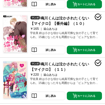
つも通りドM男子まんがを堪能していると、同じクラス
カートに入れる
試し読み
の俺様男子・鳴川琉生と鉢合わせてしまい！？ 彼が自
信満々に強気なドS発言をするほど泣かせたくなる！ ぐ
しょぐしょにされて泣かされちゃう姿…きっとかわい
鳴川くんは泣かされたくない
マンガ
いに決まってる…鳴川くんには…絶対に素質がある―
―!! 純真な攻め女子×強気な受け男子の新時代青春ラ
【マイクロ】【番外編】（１０）
ブ！待望の第9巻配信。
￥165
遠山あちは
宇佐美 鈴は小さな頃から純真可憐な女の子として育て
られ、15歳になった今も周囲からは「ピュアな女の
子」扱い。でもみんなは知らない…本当はめちゃめち
ゃにされてるM男子が大好きなことを！ 休み時間にい
つも通りドM男子まんがを堪能していると、同じクラス
カートに入れる
試し読み
の俺様男子・鳴川琉生と鉢合わせてしまい！？ 彼が自
信満々に強気なドS発言をするほど泣かせたくなる！ ぐ
しょぐしょにされて泣かされちゃう姿…きっとかわい
鳴川くんは泣かされたくない
マンガ
いに決まってる…鳴川くんには…絶対に素質がある―
―!! 純真な攻め女子×強気な受け男子の新時代青春ラ
【マイクロ】（１１）
ブ！！※今回は本編ではなく番外編を収録しております
￥220
遠山あちは
のでご注意ください。
宇佐美 鈴は小さな頃から純真可憐な女の子として育て
られ、15歳になった今も周囲からは「ピュアな女の
子」扱い。でもみんなは知らない…本当はめちゃめち
ゃにされてるM男子が大好きなことを！ 休み時間にい
つも通りドM男子まんがを堪能していると、同じクラス
カートに入れる
試し読み
の俺様男子・鳴川琉生と鉢合わせてしまい！？ 彼が自
信満々に強気なドS発言をするほど泣かせたくなる！ ぐ