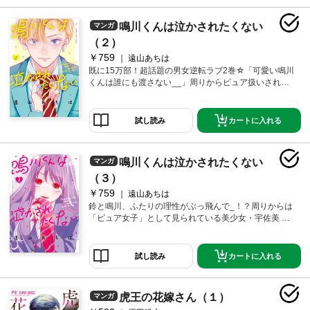
川琉生と鉢合わせてしまい！？ 彼が自信満々に強気な
ドS発言をするほど泣かせたくなる！ ぐしょぐしょにさ
鳴川くんは泣かされたくない
マンガ
れて泣かされちゃう姿…きっとかわいいに決まって
る…鳴川くんには…絶対に素質がある――!!デジタルで
（２）
超話題＆爆売れの純真な攻め女子×強気な受け男子の新
￥759
遠山あちは
時代青春ラブ、待望の第1巻ついに発売☆
既に15万部！超話題の男女逆転ラブ2巻☆「可愛い鳴川
くんは誰にも渡さない__」周りからピュア扱いされて
いる美少女・宇佐美鈴は実はドMな男子が大好き。同じ
クラスの強気な俺様男子・鳴川琉生のMの素質に気づい
てしまい、つい手を出してしまって！？文化祭中、
カートに入れる
試し読み
「犬みたい」と言ったことで喧嘩してしまう鈴と鳴
川。さらに他の女子に体を触られる鳴川を見た鈴は、
自覚が足りない鳴川に躾直しを決意！？強気に抗おう
鳴川くんは泣かされたくない
マンガ
とする鳴川だけど、段々と鈴に夢中になってしま
い・・・既に15万部突破の超話題作！！純真可憐な攻
（３）
め女子×強気な受け男子の新時代青春ラブ、第2巻☆
￥759
遠山あちは
鈴と鳴川、ふたりの理性がぶっ飛んで_！？周りからは
「ピュア女子」として見られている美少女・宇佐美 鈴
は、実は隠れドM男子が大好き！クラスメートの俺様男
子・鳴川 琉生のMの素質に気づき、ふたりは秘密の関
係に・・・学校でのプレイにガマンできなくなってし
カートに入れる
試し読み
まった鳴川は、鈴を自分の家に呼ぶ。しかし、鳴川母
の言いつけを守りたいという鈴は鳴川に手を出そうと
しない。ずっとガマンをし続けた鳴川は、ついに理性
虎王の花嫁さん（１）
マンガ
が飛んで鈴を誘惑しまくり！？そして鈴も、とうとう