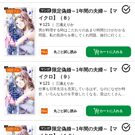
限定偽婚～1年間の夫婦～【マ
マンガ
試読フル
イクロ】（８）
￥121
三浦えりか
男が料理する時はこだわりのあまり時間だけがかかる
問題。私の気持ちを察してくれ問題。旅行に行くとわ
かる互いの価値観問題。1年間限定の夫婦生活の中で、
浮き彫りとなる男と女の意識のズレを派遣員の男はク
リアできるのか？ そして、謎多きこの男・昴の本性も
カートに入れる
丸ごと試し読み
少しずつ明らかになっていき…？
限定偽婚～1年間の夫婦～【マ
マンガ
試読フル
イクロ】（９）
￥121
三浦えりか
仕事も日常生活も充実しているはず。なのになぜか時
折、いろんなものを手放したくなる。昔はたくさんい
た友達はいつしか結婚・出産。残ったのは私だけ。だ
けど自分で選択したひとりをどうして周りはとやかく
言うのだろう？…ああ、全部捨ててしまいたい。こん
カートに入れる
丸ごと試し読み
な私が、なぜ限定偽婚を申し込んだの？
限定偽婚～1年間の夫婦～【マ
マンガ
試読フル