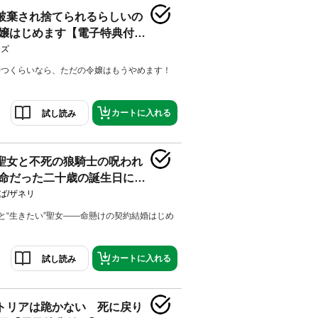
破棄され捨てられるらしいの
嬢はじめます【電子特典付
ノズ
待つくらいなら、ただの令嬢はもうやめます！
カートに入れる
試し読み
聖女と不死の狼騎士の呪われ
命だった二十歳の誕生日に
」と求婚されました【電子特
ば/ザネリ
士と“生きたい”聖女――命懸けの契約結婚はじめ
カートに入れる
試し読み
トリアは跪かない 死に戻り