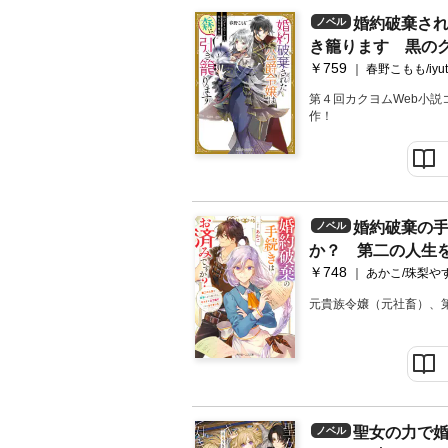
婚約破棄さ
ノベル
き籠ります 黒の
￥759
た魔女【電子特典
春野こもも/iyut
第４回カクヨムWeb小説
作！
婚約破棄の
ノベル
か？ 第二の人生
￥748
ら、ギルドを立て
あかこ/珠梨や
【電子特典付き】
元貴族令嬢（元社畜）、第
聖女の力で
ノベル