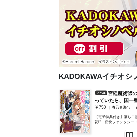
KADOKAWAイチオ
宮廷魔術師
ノベル
っていたら、国一
￥759
まして！？【電子
春乃春海/ｖｉ
【電子特典付き】落ちこ
花!? 痛快ファンタジー