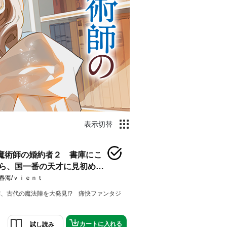
表示切替
魔術師の婚約者２ 書庫にこ
ら、国一番の天才に見初めら
？【電子特典付き】
春海/ｖｉｅｎｔ
、古代の魔法陣を大発見!? 痛快ファンタジ
カートに入れる
試し読み