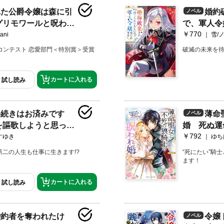
れた公爵令嬢は森に引
婚約
ノベル
グリモワールと呪われ
で、軍人令
￥770
付き】
き】
ani
雪/
コンテスト 恋愛部門＜特別賞＞受賞
破滅の未来を
カートに入れる
試し読み
手続きはお済みです
薄命
ノベル
を謳歌しようと思った
婚 死ぬ運
￥792
直すことになりました
「俺を殺せ
すゆき
ゆち
典付き】
二の人生も仕事に生きます!?
“死にたい”騎
ます！
カートに入れる
試し読み
婚約者を奪われたけ
令嬢
ノベル