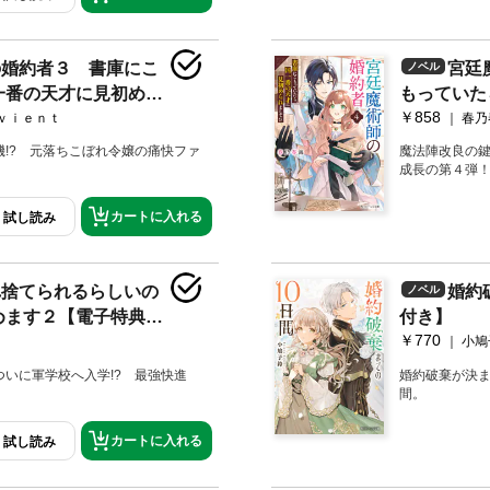
の婚約者３ 書庫にこ
宮廷
ノベル
一番の天才に見初めら
もっていた
￥858
子特典付き】
れまして！
/ｖｉｅｎｔ
春乃
!? 元落ちこぼれ令嬢の痛快ファ
魔法陣改良の鍵
成長の第４弾
カートに入れる
試し読み
れ捨てられるらしいの
婚約
ノベル
めます２【電子特典付
付き】
￥770
小鳩
いに軍学校へ入学!? 最強快進
婚約破棄が決ま
間。
カートに入れる
試し読み