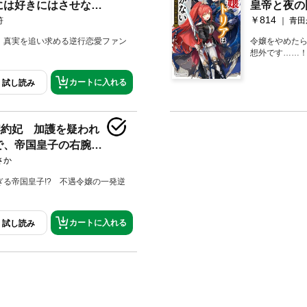
には好きにはさせない
皇帝と夜の
￥814
符
青田
 真実を追い求める逆行恋愛ファン
令嬢をやめたら
想外です……
カートに入れる
試し読み
契約妃 加護を疑われ
で、帝国皇子の右腕に
電子特典付き】
さか
る帝国皇子!? 不遇令嬢の一発逆
カートに入れる
試し読み