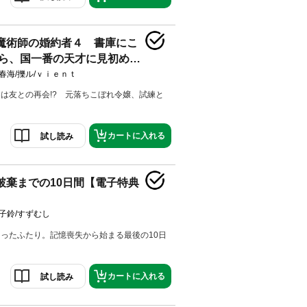
魔術師の婚約者４ 書庫にこ
ら、国一番の天才に見初めら
？【電子特典付き】
春海/擽ル/ｖｉｅｎｔ
は友との再会!? 元落ちこぼれ令嬢、試練と
！
カートに入れる
試し読み
破棄までの10日間【電子特典
子鈴/すずむし
ったふたり。記憶喪失から始まる最後の10日
カートに入れる
試し読み