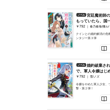
宮廷魔術師
ノベル
もっていたら、国
￥792
れまして！？【電
春乃春海/擽ル
クインとの婚約解消の危機
ンタジー第３弾
婚約破棄さ
ノベル
で、軍人令嬢はじ
￥792
き】
雪/ノズ
令嬢をやめた軍人少女、つ
撃・第２弾！