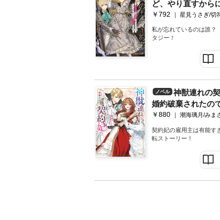
ど、やり直すから
￥792
【電子特典付き】
星見うさぎ/切
私が忘れているのは誰？
タジー！
神獣連れの
ノベル
婚約破棄されたの
￥880
再就職しました【
潮海璃月/みま
契約妃の雇用主は有能すぎ
転ストーリー！