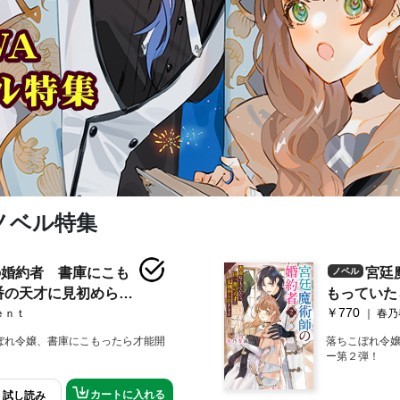
シノベル特集
の婚約者 書庫にこも
宮廷
ノベル
番の天才に見初められ
もっていた
￥770
特典付き】
れまして！
ｅｎｔ
春乃
ぼれ令嬢、書庫にこもったら才能開
落ちこぼれ令嬢
！
ー第２弾！
カートに入れる
試し読み