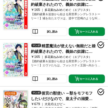
目指す――！
約破棄されたので、義妹の奴隷にな
￥165
るより追放を選びました 2
多花葉ねみ/めぐめぐ（エブリスタ）
【婚約破棄＆追放から始まる異世界シンデレラストー
リー！】城を出たエヴァは、道中で悲鳴のような叫び
声を聞く。その声は霊具によって使われる精霊たちの
断末魔だった。一方、バルバーリ城では突如精霊魔法
が使えなくなる異変が起こっていた。
カートに入れる
試し読み
精霊魔法が使えない無能だと婚
マンガ
約破棄されたので、義妹の奴隷にな
￥165
るより追放を選びました 3
多花葉ねみ/めぐめぐ（エブリスタ）
【婚約破棄＆追放から始まる異世界シンデレラストー
リー！】エヴァたちは、フォレスティ王国へ向かう途
中にあるセイリン村で休憩をとることに。エヴァはそ
こで、最近精霊魔法が効きづらくなっていること、少
し前に霊具が使えなくなるという異変があったことを
カートに入れる
試し読み
知る。
後宮の獣使い ～獣をモフモフ
マンガ
試読増量
したいだけなので、皇太子の溺愛は
￥679
困ります～ 1
犬見式/えびど～