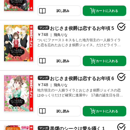
に告白されたライラ。しかも独り占め宣言までされ
て…!? ドキラブ真っ最中のなか、ライラの実家に里帰
カートに入れる
試し読み
りした二人。だけどそこで、ライラの幼馴染がジェイ
スをライバル視してきて――!? ※ネクストFから過去
に発行されていた同名作品と同様の内容です。重複購
おじさま侯爵は恋するお年頃 5
マンガ
入にご注意ください。
￥748
飛鳥りな
ついにファーストキスをした地方領主の一人娘ライラ
と恋を忘れたおじさま侯爵ジェイス。だけどライラは
緊張しすぎで覚えてなくて大ショック…。次こそは思
い出に残るキスをしたいと思い自分から誘ってみるこ
とにするけど!? 一方、メリッサとアイザックの恋が急
カートに入れる
試し読み
展開☆ アイザックの秘めた想いは――!? ※ネクスト
Fから過去に発行されていた同名作品と同様の内容で
す。重複購入にご注意ください。
おじさま侯爵は恋するお年頃 6
マンガ
￥748
飛鳥りな
地方領主の一人娘ライラとおじさま侯爵ジェイスの恋
はゆっくりだけど確実に進展中♪ 17歳の誕生日を目前
にライラはジェイスから「誕生日に、次のステップに
進んでみようか」と伝えられる。はじめての大人の恋
にドキドキが止まらなくて――!? 20歳差の初恋ウエ
カートに入れる
試し読み
ディングLOVE！ ※ネクストFから過去に発行されてい
た同名作品と同様の内容です。重複購入にご注意くだ
さい。
黒燿のシークは愛を囁く 1
マンガ
試読フル