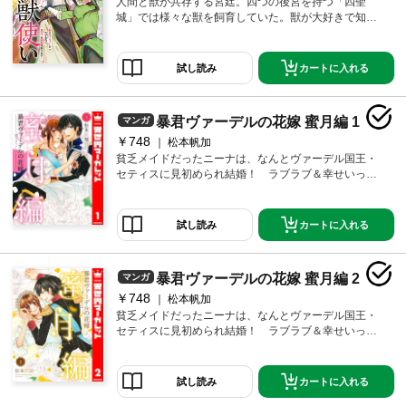
人間と獣が共存する宮廷。四つの後宮を持つ「四聖
城」では様々な獣を飼育していた。獣が大好きで知識
も豊富な少女・羽（ユウ）は、最底辺の役職と扱われ
る「獣吏」として働いていた。過酷な環境でも充実し
た日々を過ごす中、なぜか皇太子殿下・鏡水（ジンシ
カートに入れる
試し読み
ュイ）様に溺愛されて…!? 最底辺で働く天才獣使いの
中華後宮譚、開幕――！
暴君ヴァーデルの花嫁 蜜月編 1
マンガ
￥748
松本帆加
貧乏メイドだったニーナは、なんとヴァーデル国王・
セティスに見初められ結婚！ ラブラブ＆幸せいっぱ
いの夫婦生活を送っているけれど、国務に忙しいセテ
ィス様とは中々一緒に過ごす時間が取れなくて――。
そんな多忙な毎日だったけれど、二人きりの旅行に行
カートに入れる
試し読み
けることに☆ 豪華客船でのクルーズに、セティス様
が幼少期に育った別荘に。普段は見せない暴君セティ
ス様の意外な一面も見せられて、ニーナはドキドキし
暴君ヴァーデルの花嫁 蜜月編 2
マンガ
っぱなし！ 触れ合う視線。二人っきりの夜。心と体
￥748
の距離もいつも以上に縮まって♪ ※ネクストFから過去
松本帆加
に発行されていた同名作品と同様の内容です。重複購
貧乏メイドだったニーナは、なんとヴァーデル国王・
入にご注意ください。
セティスに見初められ結婚！ ラブラブ＆幸せいっぱ
いの夫婦生活を送っているけれど、国務に忙しいセテ
ィス様とは中々一緒に過ごす時間が取れなくて――。
そんな多忙な毎日だったけれど、二人きりの旅行に行
カートに入れる
試し読み
けることに☆ 訪れたのは、幼き頃ニーナが働いてい