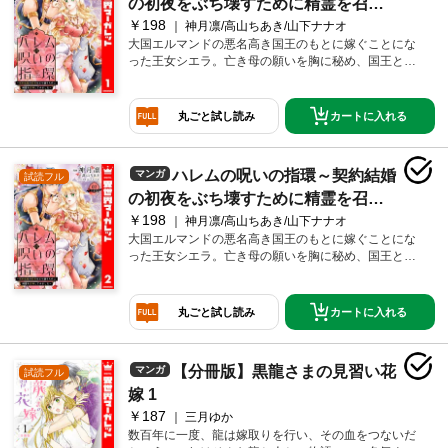
の初夜をぶち壊すために精霊を召喚
￥198
してみました～ 1
神月凛/高山ちあき/山下ナナオ
大国エルマンドの悪名高き国王のもとに嫁ぐことにな
った王女シエラ。亡き母の願いを胸に秘め、国王との
初夜を台無しにして一人で生きていく計画を立てる。
ところがエルマンド到着早々に見目麗しい魔法を操る
精イマームと出会い、思わぬ騒動に巻き込まれてい
カートに入れる
丸ごと試し読み
く。アラビアンを舞台にした後宮ラブファンタジー。
ハレムの呪いの指環～契約結婚
マンガ
試読フル
の初夜をぶち壊すために精霊を召喚
￥198
してみました～ 2
神月凛/高山ちあき/山下ナナオ
大国エルマンドの悪名高き国王のもとに嫁ぐことにな
った王女シエラ。亡き母の願いを胸に秘め、国王との
初夜を台無しにして一人で生きていく計画を立てる。
ところがエルマンド到着早々に見目麗しい魔法を操る
精イマームと出会い、思わぬ騒動に巻き込まれてい
カートに入れる
丸ごと試し読み
く。アラビアンを舞台にした後宮ラブファンタジー。
【分冊版】黒龍さまの見習い花
マンガ
試読フル
嫁 1
￥187
三月ゆか
数百年に一度、龍は嫁取りを行い、その血をつないだ