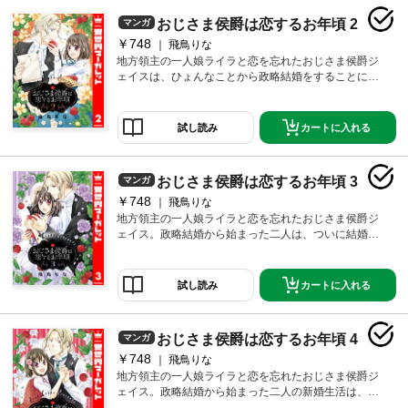
ください。
おじさま侯爵は恋するお年頃 2
マンガ
￥748
飛鳥りな
地方領主の一人娘ライラと恋を忘れたおじさま侯爵ジ
ェイスは、ひょんなことから政略結婚をすることに。
一緒に過ごすうちに互いを意識し始める二人だったけ
ど、ピュアすぎてなかなか大人の恋に進展しなく
て…。だけどある日、ライラの見せた表情にジェイス
カートに入れる
試し読み
は恋心を抑えきれなくなり――!? ※ネクストFから過
去に発行されていた同名作品と同様の内容です。重複
購入にご注意ください。
おじさま侯爵は恋するお年頃 3
マンガ
￥748
飛鳥りな
地方領主の一人娘ライラと恋を忘れたおじさま侯爵ジ
ェイス。政略結婚から始まった二人は、ついに結婚式
を挙げ本当の新婚生活がスタート♪ 新しい毎日に期待
が膨らむライラ。だけど、ジェイスの様子はいつもと
変わらずで…。そんな時、偶然旅先で二人は同じベッ
カートに入れる
試し読み
トで一緒に眠ることになり――!? ※ネクストFから過
去に発行されていた同名作品と同様の内容です。重複
購入にご注意ください。
おじさま侯爵は恋するお年頃 4
マンガ
￥748
飛鳥りな
地方領主の一人娘ライラと恋を忘れたおじさま侯爵ジ
ェイス。政略結婚から始まった二人の新婚生活は、
初々しい恋でいっぱい♪ 収穫祭の夜、ついにジェイス