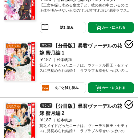
【王女を探し求める皇太子と、彼の腕の中にいるのに
正体を明かせない王女の“じれ甘”すれ違い溺愛ラブスト
ーリー！】失われた「シャルロワ国」の王家、唯一の
生き残りのリュシエンヌ・マリーア・シャルロワ王
女。元王女はなんとか生き延び、現在は小国の城でマ
カートに入れる
試し読み
リアとして下働きをしている。何をしても失敗ばかり
なマリアを見かね、メイド長はある事情を抱えた囚人
の配膳を命じた。そして初めて囚人を見た時、その美
【分冊版】暴君ヴァーデルの花
マンガ
試読フル
しい眼差しに思わず見惚れてしまったマリアは、その
青年が冤罪で捕まっているのではと思い…？
嫁 蜜月編 1
￥187
松本帆加
貧乏メイドだったニーナは、ヴァーデル国王・セティ
スに見初められ結婚！ ラブラブ＆幸せいっぱいの夫
婦生活を送っているけれど、忙しいセティスとはなか
なか一緒に過ごせなくて――。そんな多忙な毎日だっ
たけど、二人きりの新婚旅行に行けることに☆ 大好
カートに入れる
丸ごと試し読み
きな人にたっぷり愛されちゃう、蜜月編!!
【分冊版】暴君ヴァーデルの花
マンガ
試読フル
嫁 蜜月編 2
￥187
松本帆加
貧乏メイドだったニーナは、ヴァーデル国王・セティ
スに見初められ結婚！ ラブラブ＆幸せいっぱいの夫
婦生活を送っているけれど、忙しいセティスとはなか