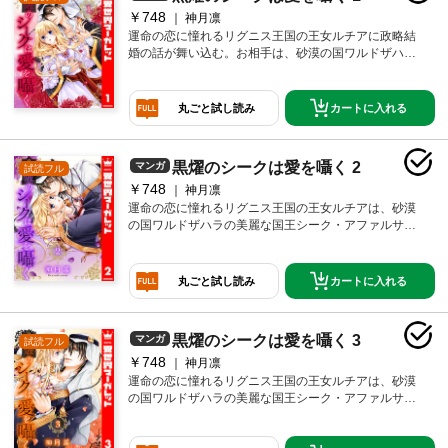
￥748
神月凛
運命の恋に憧れるリグニス王国の王女ルチアに政略結
婚の話が舞い込む。お相手は、砂漠の国ワルドザハラ
国王、シーク・アファルサード。豪華な宮殿での結婚
式、ルチアは美麗なアファルサードに一目惚れ！ し
かし、アファルサードは傲慢で意地悪な性格だった!!
カートに入れる
丸ごと試し読み
夜ごと、身体を求められるルチア。愛なき誘惑に抗う
ルチアだったが甘く強引なキスに体が熱くなり―!? ※
ネクストFから過去に発行されていた同名作品と同様の
黒燿のシークは愛を囁く 2
マンガ
試読フル
内容です。重複購入にご注意ください。
￥748
神月凛
運命の恋に憧れるリグニス王国の王女ルチアは、砂漠
の国ワルドザハラの美麗な国王シーク・アファルサー
ドと政略結婚し、正妃として迎えられる。毎夜、アフ
ァルサードからの愛なき誘惑を受けるルチア。ルチア
は、アファルサードに本当に愛してもらえたら、その
カートに入れる
丸ごと試し読み
身を捧げようと決めるが、アファルサードの甘美なキ
スに決意が揺らぎ始め……。そんなルチアの前に、ア
ファルサードの過去を知る美しい女性が現れて――!?
黒燿のシークは愛を囁く 3
マンガ
試読フル
※ネクストFから過去に発行されていた同名作品と同様
￥748
の内容です。重複購入にご注意ください。
神月凛
運命の恋に憧れるリグニス王国の王女ルチアは、砂漠
の国ワルドザハラの美麗な国王シーク・アファルサー
ドの正妃に選ばれる。ルチアは、アファルサードから
毎夜誘惑され、甘美なキスをその身に刻まれながら