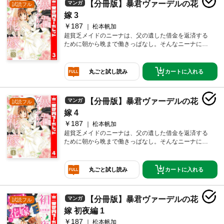
【分冊版】暴君ヴァーデルの花
マンガ
試読フル
嫁 3
￥187
松本帆加
超貧乏メイドのニーナは、父の遺した借金を返済する
ために朝から晩まで働きっぱなし。そんなニーナに突
然結婚話が…!? お相手は、冷血暴君と名高いヴァーデ
ル王国第一王子セティス。他国からの縁談話を断るた
めに、一時的な花嫁が必要で雇われたニーナだけど、
カートに入れる
丸ごと試し読み
王子様の暴君っぷりに振りまわされっぱなしで…!? 身
分違いの秘密の契約結婚ラブ！
【分冊版】暴君ヴァーデルの花
マンガ
試読フル
嫁 4
￥187
松本帆加
超貧乏メイドのニーナは、父の遺した借金を返済する
ために朝から晩まで働きっぱなし。そんなニーナに突
然結婚話が…!? お相手は、冷血暴君と名高いヴァーデ
ル王国第一王子セティス。他国からの縁談話を断るた
めに、一時的な花嫁が必要で雇われたニーナだけど、
カートに入れる
丸ごと試し読み
王子様の暴君っぷりに振りまわされっぱなしで…!? 身
分違いの秘密の契約結婚ラブ！
【分冊版】暴君ヴァーデルの花
マンガ
試読フル
嫁 初夜編 1
￥187
松本帆加