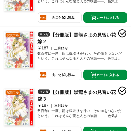
という。これはそんな龍と人との物語――。色気より
もお金が大事！ 両親の借金を返すために働きづめの
アイシャ。今日もがんばって働いていると、突然、王
子様風の美形男子に一目ぼれされて☆ しかも「今日
カートに入れる
丸ごと試し読み
から龍神様の花嫁だ」と言われて――!? 腹黒龍と貧乏
少女が契約結婚!? オリエンタル異種間LOVE♪
【分冊版】黒龍さまの見習い花
マンガ
試読フル
嫁 2
￥187
三月ゆか
数百年に一度、龍は嫁取りを行い、その血をつないだ
という。これはそんな龍と人との物語――。色気より
もお金が大事！ 両親の借金を返すために働きづめの
アイシャ。今日もがんばって働いていると、突然、王
子様風の美形男子に一目ぼれされて☆ しかも「今日
カートに入れる
丸ごと試し読み
から龍神様の花嫁だ」と言われて――!? 腹黒龍と貧乏
少女が契約結婚!? オリエンタル異種間LOVE♪
【分冊版】黒龍さまの見習い花
マンガ
試読フル
嫁 3
￥187
三月ゆか
数百年に一度、龍は嫁取りを行い、その血をつないだ
という。これはそんな龍と人との物語――。色気より
もお金が大事！ 両親の借金を返すために働きづめの
アイシャ。今日もがんばって働いていると、突然、王
子様風の美形男子に一目ぼれされて☆ しかも「今日