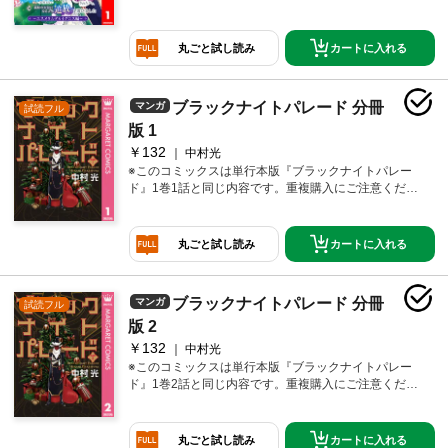
いを受けてきたエスメラルダ。父である国王に結婚相
手を一方的に決められ、婚約相手の名前すら知らぬま
ま、その運命を受け入れた。そんな彼女の前に、イグ
カートに入れる
丸ごと試し読み
ニスという男が現れて――。「精霊魔法が使えない無
能だと婚約破棄されたので、義妹の奴隷になるより追
放を選びました」で活躍する、フォレスティ王国の国
ブラックナイトパレード 分冊
マンガ
試読フル
王・イグニスと王妃・エスメラルダ。ふたりの出会い
を描く、公式スピンオフ！
版 1
￥132
中村光
※このコミックスは単行本版『ブラックナイトパレー
ド』1巻1話と同じ内容です。重複購入にご注意くださ
い。 クリスマスを一人むなしくコンビニバイトに費
やした日野三春は、その夜、黒いサンタ服の男に遭遇
する。「悪い子の所には、黒いサンタがやって来る」
カートに入れる
丸ごと試し読み
そう語る男に「悪い子」だと告げられた三春は、突
如、サンタの袋に“捕食”され…!? 気づけばそこは、世
にも奇妙なサンタの会社!! 悪い子は、サンタのために
ブラックナイトパレード 分冊
マンガ
試読フル
強制就労!? 手厚い待遇で可愛い同僚もいるけれど、こ
の仕事夢（ホワイト）か悪夢（ブラック）か!!?
版 2
￥132
中村光
※このコミックスは単行本版『ブラックナイトパレー
ド』1巻2話と同じ内容です。重複購入にご注意くださ
い。 クリスマスを一人むなしくコンビニバイトに費
やした日野三春は、その夜、黒いサンタ服の男に遭遇
する。「悪い子の所には、黒いサンタがやって来る」
カートに入れる
丸ごと試し読み