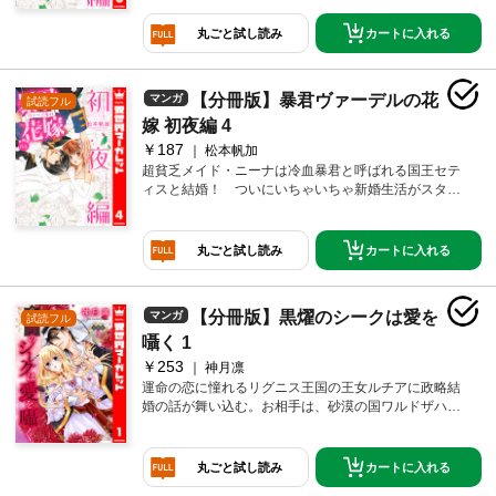
ス以上の進展なし…。そんなある日、セティスとお風
呂で遭遇してしまって!? ちょっと大人でドキドキな初
カートに入れる
丸ごと試し読み
夜編!!
【分冊版】暴君ヴァーデルの花
マンガ
試読フル
嫁 初夜編 4
￥187
松本帆加
超貧乏メイド・ニーナは冷血暴君と呼ばれる国王セテ
ィスと結婚！ ついにいちゃいちゃ新婚生活がスター
ト♪…すると思いきや、ニーナとセティスの関係は、キ
ス以上の進展なし…。そんなある日、セティスとお風
呂で遭遇してしまって!? ちょっと大人でドキドキな初
カートに入れる
丸ごと試し読み
夜編!!
【分冊版】黒燿のシークは愛を
マンガ
試読フル
囁く 1
￥253
神月凛
運命の恋に憧れるリグニス王国の王女ルチアに政略結
婚の話が舞い込む。お相手は、砂漠の国ワルドザハラ
国王、シーク・アファルサード。豪華な宮殿での結婚
式、ルチアは美麗なアファルサードに一目惚れ！ し
かし、アファルサードは傲慢で意地悪な性格だった!!
カートに入れる
丸ごと試し読み
夜ごと、身体を求められるルチア。愛なき誘惑に抗う