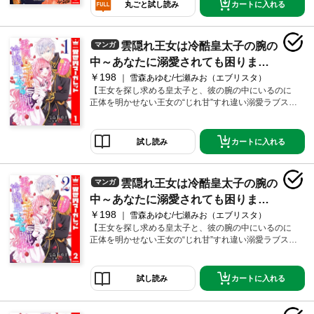
も、本当に愛してもらえた時にだけその身を捧げよう
カートに入れる
丸ごと試し読み
と決める。そんなある日、国際会議でルチアの生まれ
た国・リグニスに行くことになったアファルサードと
ルチア。壮麗なリグニス城で身体を求められ、ルチア
雲隠れ王女は冷酷皇太子の腕の
マンガ
は心まで虜になりそうで――。俺様シークと純情花嫁
の情熱アラビアンロマンス！ ※ネクストFから過去に
中～あなたに溺愛されても困りま
発行されていた同名作品と同様の内容です。重複購入
￥198
す！ 1
雪森あゆむ/七瀬みお（エブリスタ）
にご注意ください。
【王女を探し求める皇太子と、彼の腕の中にいるのに
正体を明かせない王女の“じれ甘”すれ違い溺愛ラブスト
ーリー！】失われた「シャルロワ国」の王家、唯一の
生き残りのリュシエンヌ・マリーア・シャルロワ王
女。元王女はなんとか生き延び、現在は小国の城でマ
カートに入れる
試し読み
リアとして下働きをしている。何をしても失敗ばかり
なマリアを見かね、メイド長はある事情を抱えた囚人
の配膳を命じた。そして初めて囚人を見た時、その美
雲隠れ王女は冷酷皇太子の腕の
マンガ
しい眼差しに思わず見惚れてしまったマリアは、その
青年が冤罪で捕まっているのではと思い…？
中～あなたに溺愛されても困りま
￥198
す！ 2
雪森あゆむ/七瀬みお（エブリスタ）
【王女を探し求める皇太子と、彼の腕の中にいるのに
正体を明かせない王女の“じれ甘”すれ違い溺愛ラブスト
ーリー！】失われた「シャルロワ国」の王家、唯一の
生き残りのリュシエンヌ・マリーア・シャルロワ王
女。元王女はなんとか生き延び、現在は小国の城でマ
カートに入れる
試し読み
リアとして下働きをしている。何をしても失敗ばかり
なマリアを見かね、メイド長はある事情を抱えた囚人
の配膳を命じた。そして初めて囚人を見た時、その美