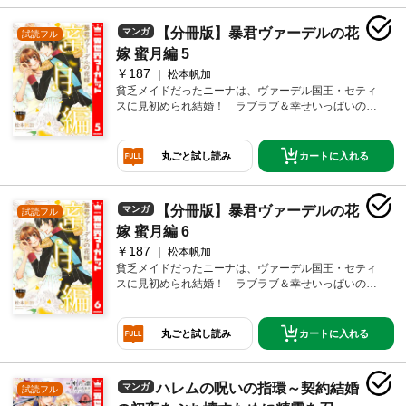
【分冊版】暴君ヴァーデルの花
マンガ
試読フル
嫁 蜜月編 5
￥187
松本帆加
貧乏メイドだったニーナは、ヴァーデル国王・セティ
スに見初められ結婚！ ラブラブ＆幸せいっぱいの夫
婦生活を送っているけれど、忙しいセティスとはなか
なか一緒に過ごせなくて――。そんな多忙な毎日だっ
たけど、二人きりの新婚旅行に行けることに☆ 大好
カートに入れる
丸ごと試し読み
きな人にたっぷり愛されちゃう、蜜月編!!
【分冊版】暴君ヴァーデルの花
マンガ
試読フル
嫁 蜜月編 6
￥187
松本帆加
貧乏メイドだったニーナは、ヴァーデル国王・セティ
スに見初められ結婚！ ラブラブ＆幸せいっぱいの夫
婦生活を送っているけれど、忙しいセティスとはなか
なか一緒に過ごせなくて――。そんな多忙な毎日だっ
たけど、二人きりの新婚旅行に行けることに☆ 大好
カートに入れる
丸ごと試し読み
きな人にたっぷり愛されちゃう、蜜月編!!
ハレムの呪いの指環～契約結婚
マンガ
試読フル