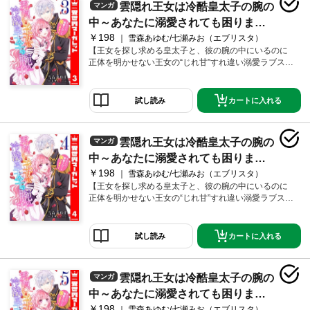
雲隠れ王女は冷酷皇太子の腕の
マンガ
しい眼差しに思わず見惚れてしまったマリアは、その
青年が冤罪で捕まっているのではと思い…？
中～あなたに溺愛されても困りま
￥198
す！ 3
雪森あゆむ/七瀬みお（エブリスタ）
【王女を探し求める皇太子と、彼の腕の中にいるのに
正体を明かせない王女の“じれ甘”すれ違い溺愛ラブスト
ーリー！】失われた「シャルロワ国」の王家、唯一の
生き残りのリュシエンヌ・マリーア・シャルロワ王
女。元王女はなんとか生き延び、現在は小国の城でマ
カートに入れる
試し読み
リアとして下働きをしている。何をしても失敗ばかり
なマリアを見かね、メイド長はある事情を抱えた囚人
の配膳を命じた。そして初めて囚人を見た時、その美
雲隠れ王女は冷酷皇太子の腕の
マンガ
しい眼差しに思わず見惚れてしまったマリアは、その
青年が冤罪で捕まっているのではと思い…？
中～あなたに溺愛されても困りま
￥198
す！ 4
雪森あゆむ/七瀬みお（エブリスタ）
【王女を探し求める皇太子と、彼の腕の中にいるのに
正体を明かせない王女の“じれ甘”すれ違い溺愛ラブスト
ーリー！】失われた「シャルロワ国」の王家、唯一の
生き残りのリュシエンヌ・マリーア・シャルロワ王
女。元王女はなんとか生き延び、現在は小国の城でマ
カートに入れる
試し読み
リアとして下働きをしている。何をしても失敗ばかり
なマリアを見かね、メイド長はある事情を抱えた囚人
の配膳を命じた。そして初めて囚人を見た時、その美
雲隠れ王女は冷酷皇太子の腕の
マンガ
しい眼差しに思わず見惚れてしまったマリアは、その
青年が冤罪で捕まっているのではと思い…？
中～あなたに溺愛されても困りま
￥198
す！ 5
雪森あゆむ/七瀬みお（エブリスタ）