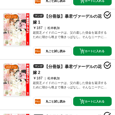
カートに入れる
丸ごと試し読み
から龍神様の花嫁だ」と言われて――!? 腹黒龍と貧乏
少女が契約結婚!? オリエンタル異種間LOVE♪
【分冊版】暴君ヴァーデルの花
マンガ
試読フル
嫁 1
￥187
松本帆加
超貧乏メイドのニーナは、父の遺した借金を返済する
ために朝から晩まで働きっぱなし。そんなニーナに突
然結婚話が…!? お相手は、冷血暴君と名高いヴァーデ
ル王国第一王子セティス。他国からの縁談話を断るた
めに、一時的な花嫁が必要で雇われたニーナだけど、
カートに入れる
丸ごと試し読み
王子様の暴君っぷりに振りまわされっぱなしで…!? 身
分違いの秘密の契約結婚ラブ！
【分冊版】暴君ヴァーデルの花
マンガ
試読フル
嫁 2
￥187
松本帆加
超貧乏メイドのニーナは、父の遺した借金を返済する
ために朝から晩まで働きっぱなし。そんなニーナに突
然結婚話が…!? お相手は、冷血暴君と名高いヴァーデ
ル王国第一王子セティス。他国からの縁談話を断るた
めに、一時的な花嫁が必要で雇われたニーナだけど、
カートに入れる
丸ごと試し読み
王子様の暴君っぷりに振りまわされっぱなしで…!? 身
分違いの秘密の契約結婚ラブ！