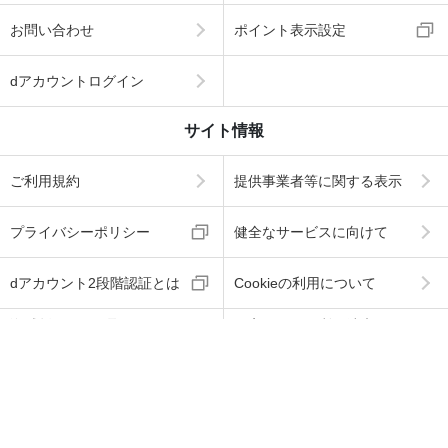
お問い合わせ
ポイント表示設定
dアカウントログイン
サイト情報
ご利用規約
提供事業者等に関する表示
プライバシーポリシー
健全なサービスに向けて
dアカウント2段階認証とは
Cookieの利用について
海賊版に関する取り組みに
お客さまのご利用端末から
ついて
の情報の外部送信について
ABJマークは、この電子書店・電子書籍配信サービス
が、著作権者からコンテンツ使用許諾を得た正規版配
信サービスであることを示す登録商標（登録番号 第60
91713号）です。