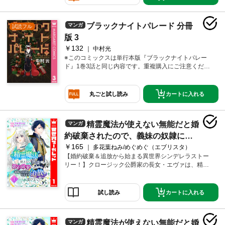
そう語る男に「悪い子」だと告げられた三春は、突
如、サンタの袋に“捕食”され…!? 気づけばそこは、世
にも奇妙なサンタの会社!! 悪い子は、サンタのために
ブラックナイトパレード 分冊
マンガ
試読フル
強制就労!? 手厚い待遇で可愛い同僚もいるけれど、こ
の仕事夢（ホワイト）か悪夢（ブラック）か!!?
版 3
￥132
中村光
※このコミックスは単行本版『ブラックナイトパレー
ド』1巻3話と同じ内容です。重複購入にご注意くださ
い。 クリスマスを一人むなしくコンビニバイトに費
やした日野三春は、その夜、黒いサンタ服の男に遭遇
する。「悪い子の所には、黒いサンタがやって来る」
カートに入れる
丸ごと試し読み
そう語る男に「悪い子」だと告げられた三春は、突
如、サンタの袋に“捕食”され…!? 気づけばそこは、世
にも奇妙なサンタの会社!! 悪い子は、サンタのために
精霊魔法が使えない無能だと婚
マンガ
強制就労!? 手厚い待遇で可愛い同僚もいるけれど、こ
の仕事夢（ホワイト）か悪夢（ブラック）か!!?
約破棄されたので、義妹の奴隷にな
￥165
るより追放を選びました 1
多花葉ねみ/めぐめぐ（エブリスタ）
【婚約破棄＆追放から始まる異世界シンデレラストー
リー！】クロージック公爵家の長女・エヴァは、精霊
魔法が使えない無能力者。幼い頃に実の父と母を亡く
し、周りから使用人のような扱いを受けてきた。婚約
者である王太子・リズリーが義妹・マルティと浮気し
カートに入れる
試し読み
ていることが発覚し、2人の画策によりエヴァは国外追
放か義妹の侍女になるかを迫られる。国に留まること
よりも自由になることを選んだエヴァは、国を出て使
精霊魔法が使えない無能だと婚
マンガ
用人のアランたちとともに隣国のフォレスティ王国を