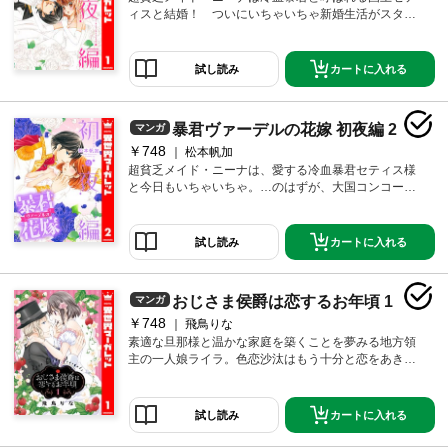
ィスと結婚！ ついにいちゃいちゃ新婚生活がスター
ト♪…すると思いきや、ニーナとセティスの関係は、キ
ス以上の進展なし…。そんなある日、セティスからデ
ートのお誘いが！ 久々のデートに喜ぶニーナだけ
カートに入れる
試し読み
ど、セティスにはなにか二人きりになりたい理由があ
るようで…!? ちょっと大人でドキドキな初夜編、スタ
ート!! ※ネクストFから過去に発行されていた同名作品
暴君ヴァーデルの花嫁 初夜編 2
マンガ
と同様の内容です。重複購入にご注意ください。
￥748
松本帆加
超貧乏メイド・ニーナは、愛する冷血暴君セティス様
と今日もいちゃいちゃ。…のはずが、大国コンコーネ
から超～かわいいお姫さまがやってきて、国中が大騒
動！ 冷静を装うニーナだけど、セティス様がどんど
ん離れていってしまいそうで…。愛しあう二人がひと
カートに入れる
試し読み
つになれる夜は、いつ？ 大人もドキドキな初夜編、
ますますヒートアップ!! ※ネクストFから過去に発行さ
れていた同名作品と同様の内容です。重複購入にご注
おじさま侯爵は恋するお年頃 1
マンガ
意ください。
￥748
飛鳥りな
素適な旦那様と温かな家庭を築くことを夢みる地方領
主の一人娘ライラ。色恋沙汰はもう十分と恋をあきら
めたおじさま侯爵ジェイス。そんな二人は政略結婚を
することに…。「形だけの妻」を求めていたジェイス
だけど、純真なライラと過ごすうちに忘れかけた恋心
カートに入れる
試し読み
を思い出し始め―!? ※ネクストFから過去に発行され
ていた同名作品と同様の内容です。重複購入にご注意