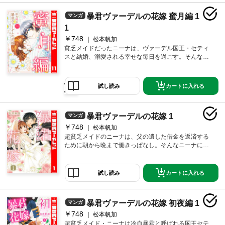
たパラディ市場。父親の借金を背負い、辛い日々を送
っていたニーナ。そんなニーナを助けてくれた温かい
暴君ヴァーデルの花嫁 蜜月編 1
マンガ
人々と再会する。誰かのためにと、がんばり続けるニ
ーナのルーツに触れ、セティス様もより一層、ニーナ
1
への愛を深めて――☆ ※ネクストFから過去に発行さ
￥748
松本帆加
れていた同名作品と同様の内容です。重複購入にご注
貧乏メイドだったニーナは、ヴァーデル国王・セティ
意ください。
スと結婚、溺愛される幸せな毎日を過ごす。そんなニ
ーナとセティスが旅路で出会ったのは、砂漠の地の有
力者の一人娘ライラと炭鉱夫アースィムという幼なじ
みカップル。2人で支えあい、仲間とともに町の再建に
カートに入れる
試し読み
力を入れようとした矢先、野心家ムザッファルの計略
によって町中の女性と子どもが人質にとらわれる。
「民への慈しみや愛情など何の意味もない」そう言い
暴君ヴァーデルの花嫁 1
マンガ
放つムザッファルに、立ち向かう2人とセティスとニー
ナ。果たして諦めずにみんなで幸せになることはでき
￥748
松本帆加
るのか。逆転と奇跡の最終巻です。 ※「【分冊版】暴
超貧乏メイドのニーナは、父の遺した借金を返済する
君ヴァーデルの花嫁 蜜月編」41～44巻をまとめて収録
ために朝から晩まで働きっぱなし。そんなニーナに突
したものです。重複購入にご注意ください。
然結婚話が…!? お相手は、冷血暴君と名高いヴァーデ
ル王国第一王子セティス。他国からの縁談話を断るた
めに、一時的な花嫁が必要で雇われたニーナだけど、
カートに入れる
試し読み
王子様の暴君っぷりに振りまわされっぱなしで…!? 身
分違いの秘密の契約結婚ラブ！ ※ネクストFから過去
に発行されていた同名作品と同様の内容です。重複購
暴君ヴァーデルの花嫁 初夜編 1
マンガ
入にご注意ください。
￥748
松本帆加
超貧乏メイド・ニーナは冷血暴君と呼ばれる国王セテ