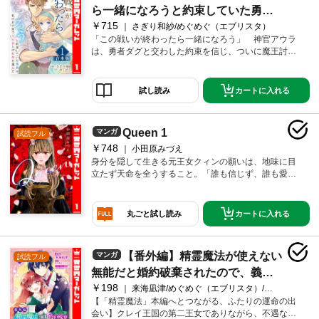
ら一緒になろうと約束していた勇者
￥715
は、私の目の前で皇女様との結婚を
さぎり和紗/めぐめぐ（エブリスタ）
「この戦いが終わったら一緒になろう」 神官アウラ
選んだ 1
は、勇者ダグと交わした約束を信じ、ついに魔王討伐
を成し遂げた。しかしその命がけの恋は、残酷な裏切
りで終わる。ダグは目の前で皇女との結婚を誓い、あ
ざ笑うように「もう用なしだ」と言い放ったのだ。傷
カートに入れる
試し読み
心したアウラに手を差し伸べたのは、パーティ仲間の
盾役マーヴィ。彼に誘われ、たどり着いた異郷の街で
待っていたのは、優しい人々と、穏やかな日常、そし
Queen 1
マンガ
試読フル
て――。勇者に“使い捨て”にされた一行の、温かな再出
￥748
発ストーリー！ ※「この戦いが終わったら一緒になろ
小田原みづえ
うと約束していた勇者は、私の目の前で皇女様との結
身分を隠して生きる元王女クィンの願いは、地味に目
婚を選んだ」1～5巻をまとめて収録したものです。重
立たず天命を全うすること。「誰も信じず、誰も愛さ
複購入にご注意ください。
ない」と心に決めているけど、王侯貴族専門の公安捜
査官オズノルドに出会ったことから運命が動きだして
――!? ※ネクストFから過去に発行されていた同名作
カートに入れる
丸ごと試し読み
品と同様の内容です。重複購入にご注意ください。
【番外編】精霊魔法が使えない
マンガ
試読フル
無能だと婚約破棄されたので、義妹
￥198
の奴隷になるより追放を選びました
来海凪津/めぐめぐ（エブリスタ）/多花葉ねみ
【「精霊魔法」本編へとつながる、ふたりの運命の出
～エスメラルダ＆イグニス編～ 1
会い】クレイ王国の第二王女でありながら、不遇な扱