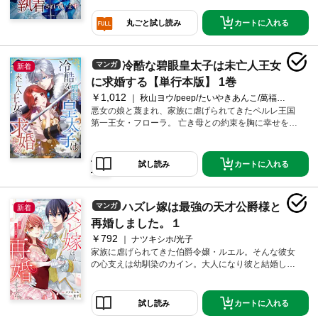
その罪全てを被らされてしまうことに。大罪を犯した
として、国外追放を言い渡されたルーナの前に、未来
カートに入れる
丸ごと試し読み
で大人の姿になったリヒトが助けに現れる。なんと...幼
かった愛弟子は未来で【伝説の魔術師】になってい
た！ルーナは未来の弟子に愛を囁かれ、その体を求め
冷酷な碧眼皇太子は未亡人王女
マンガ
新着
られてしまうが――！？ヤンデレ化した弟子に翻弄さ
れる、ちょっとエッチな異世界ラブロマンス。
に求婚する【単行本版】 1巻
￥1,012
秋山ヨウ/peep/たいやきあんこ/萬福朝/taskey STUDIO
悪女の娘と蔑まれ、家族に虐げられてきたペルレ王国
第一王女・フローラ。 亡き母との約束を胸に幸せを求
めて政略結婚を利用し家族から逃げる。だが夫もまた
フローラを虐げる最低の男だった。 とあるパーティの
晩、彼女の些細な失敗をきっかけに夫が激昂。 殺され
カートに入れる
試し読み
かけたフローラの目の前に現れたのは、アイゼン帝国
の『残虐で冷酷な皇太子』ヴァルターだった。 彼はフ
ローラに「俺の妻になるなら、助けてやる」と言って
ハズレ嫁は最強の天才公爵様と
マンガ
きて――。
新着
再婚しました。１
￥792
ナツキシホ/光子
家族に虐げられてきた伯爵令嬢・ルエル。そんな彼女
の心支えは幼馴染のカイン。大人になり彼と結婚し、
ようやく生家を出た彼女だったがルエルを待ち受けて
いたのは『ハズレ嫁』と彼女を呼び蔑む義両親。それ
でも大好きなカインのためと頑張ってきたルエルに、
カートに入れる
試し読み
さらなる不幸が訪れる。カインと実の妹が不貞を働い