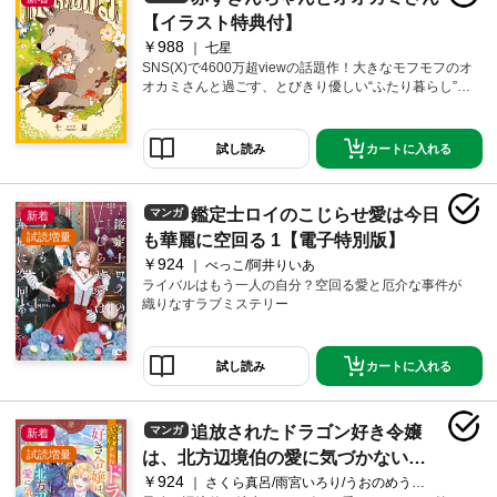
ァンタジー!!
【イラスト特典付】
￥988
七星
SNS(X)で4600万超viewの話題作！大きなモフモフのオ
オカミさんと過ごす、とびきり優しい“ふたり暮らし”！
とある森の奥、ぽつんと建つ小さな家に、赤いずきん
をした女の子と、彼女のことが大好きなオオカミのハ
ルが暮らしていました。一緒にキノコを採ったり、ブ
カートに入れる
試し読み
ラッシングをしたり、モフモフの毛に包まれてお昼寝
したり……。楽しくて、時に切ない。一人と一匹が紡
いでゆく、心温まるスローライフ。
鑑定士ロイのこじらせ愛は今日
マンガ
新着
試読増量
も華麗に空回る 1【電子特別版】
￥924
べっこ/阿井りいあ
ライバルはもう一人の自分？空回る愛と厄介な事件が
織りなすラブミステリー
カートに入れる
試し読み
追放されたドラゴン好き令嬢
マンガ
新着
試読増量
は、北方辺境伯の愛に気づかない
￥924
１
さくら真呂/雨宮いろり/うおのめうろこ