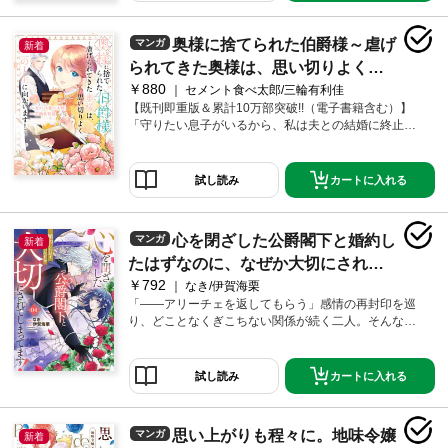
奥様に捨てられた伯爵様～虐げ
マンガ
新着
られてきた奥様は、思い切りよく第
￥880
二の人生に向かいます！～: 2【電子
セメント食べ太郎/三輪有利佳
【既刊即重版＆累計10万部突破!!（電子書籍含む）】
限定描き下ろし付き】
「守りたい息子がいるから、私は夫との結婚に終止符
を打ちます。」ペンデルトン伯爵家の奥様・ローズと
嫡男アルフレッドが姿を消してから数日――。ようや
く事の重大さに気づき焦り始める夫・ジークフリード
カートに入れる
試し読み
や使用人たちは、学院や街の店を回って聞き込みを行
うものの、手がかりは一向に掴めない。一方その頃、
ローズは息子を守るため、家庭を顧みない夫との離婚
心を閉ざした公爵閣下と婚約し
マンガ
新着
を決意。幼馴染みのローガン・ゴールドスミスと共
に、新たな人生を切り開くための作戦を練り始めてい
たはずなのに、なぜか大切にされて
た。息子と新しい幸せを掴むため、ついに離婚への準
￥792
しまってます！ 4【電子限定おまけ付
なき/伊賀海栗
備が始まる――!!
「――アリーチェを返してもらう」感情の再封印を巡
き】
り、どことなくぎこちない関係が続く二人。そんな
中、ミリアムらの企みでアリーチェが連れ去られてし
まう。ディエゴのアジトに連れ込まれ、絶体絶命のア
リーチェにとある魔法が発動し――？何があっても君
カートに入れる
試し読み
のことは守り抜く――。花と魔法が織りなすロマンテ
ィックファンタジー第4巻！WEBコミック誌「コミック
ライドアイビーvol.33、vol.35～vol.42」同単話版18～
思い上がりも程々に。地味令嬢
マンガ
新着
23話、描き下ろし番外編を収録。電子限定描き下ろし