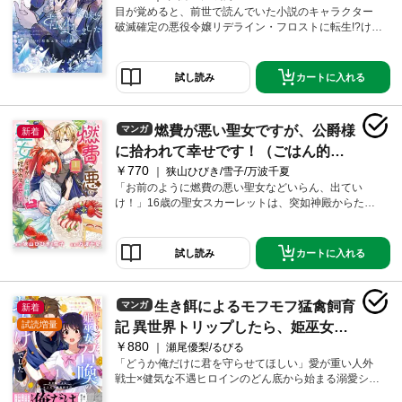
と触れ合い、次第にスヴェンの気持ちも雪解けしてい
目が覚めると、前世で読んでいた小説のキャラクター
って…？悪役令嬢である私を好きになるはずなんてな
破滅確定の悪役令嬢リデライン・フロストに転生!?けれ
いのに…2つの世界で揺れ動く凛の選ぶ未来とは――大
ど今はまだ八歳、運命は変えられる。しかも義兄であ
人気ノベル『離婚秒読みの悪役令嬢と入れ替わった
るローレンスは、権力も才能も美貌も兼ね備えた推し
ら…旦那様が離してくれません!?』待望のコミカライ
キャラクター!!しかも、リデラインに激甘で…。「悪役
カートに入れる
ズ！ ※この作品は過去、電子書籍「離婚秒読みの悪役
試し読み
令嬢になんかならない！私はこの平穏な生活のために
令嬢と入れ替わったら…旦那様が離してくれませ
生きる……！」推しに溺愛されながら運命を書き換え
ん！？１～６巻」に掲載されました。重複購入にご注
る、甘さ過剰の転生ラブコメ！
意下さい。※本商品は電子版のみの販売となり、紙書籍
燃費が悪い聖女ですが、公爵様
マンガ
新着
での販売はありません。ご注意ください。
に拾われて幸せです！（ごはん的に
￥770
♪）（コミック） 1巻
狭山ひびき/雪子/万波千夏
「お前のように燃費の悪い聖女などいらん、出てい
け！」16歳の聖女スカーレットは、突如神殿からたた
き出されてしまう。大食いのわりに普通の力しか使え
ない――そんな"燃費の悪さ"を理由に、彼女は新しい神
殿長から厄介払いされたのだった。空腹のあまり行き
カートに入れる
試し読み
倒れ、餓死を覚悟したその時、通りがかった公爵リヒ
ャルトに拾われ、客人として迎え入れられることに！
満腹になるまでご馳走を振る舞ってくれるリヒャルト
生き餌によるモフモフ猛禽飼育
マンガ
新着
はまさに"ご飯の神様"。そんな夢のような生活の中で、
スカーレットの秘められた力が徐々に覚醒し始めて―
試読増量
記 異世界トリップしたら、姫巫女召
―!?そして、二人の関係の変化にもご注目！お腹も心も
￥880
喚のおまけでした (1)
瀬尾優梨/るびる
満たされる、大食い聖女の幸せ満腹ラブコメ♪
「どうか俺だけに君を守らせてほしい」愛が重い人外
戦士×健気な不遇ヒロインのどん底から始まる溺愛シン
デレラストーリー！OL・平河優月は、会社の後輩の姫