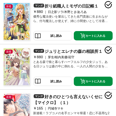
令嬢×強面辺境伯の溺愛ストーリー開幕！
折り紙職人ミモザの日記帳１
マンガ
新着
￥880
日之影ソラ/木野とま/あろあ
優秀な魔法使いを輩出してきた名門貴族に生まれなが
ら、付与魔法しか使えず、姉に小間使いとして冷遇さ
れている少女・ミモザ。若くして病死した前世を持つ
彼女は、かつてたくさんの人から折り鶴を贈られた記
憶を支えに、付与魔法で願いを込めた折り鶴を空へ飛
カートに入れる
試し読み
ばす日々を送っていた。そんなある日、「君の折り鶴
に救われた」と語る勇者の青年が現れたことで、運命
が大きく動き出し……!?実はミモザには、本人も気づい
ジュリとエレナの森の相談所１
マンガ
ていない特別な力があるようで――。勇者たちと旅を
新着
しながら人々を救う、心温まる恩返しファンタジー開
￥880
芽生/桜内美優/花守
幕!!
とある森で狼と暮らすハーフエルフの少女ジュリ。あ
る日ジュリは森の中に倒れる、一人の人間の少女を見
つけた。少女の名前はエレナ、森の中で迷っている中
怪我を負った彼女を、ジュリは家に泊めることに。し
かし、ハーフエルフは忌むべき存在で人間から迫害さ
カートに入れる
試し読み
れていると学んできたジュリは、自身の素性を明かせ
ずにいた……ハーフエルフと人間、二人の少女があな
たの思いを結ぶ、お悩み解決ストーリー開店！
好きのひとつも言えないくせに
マンガ
新着
【マイクロ】（１）
￥165
円城寺マキ
新連載！ラブコメの名手エンマキ帰還！恋に不器用な2