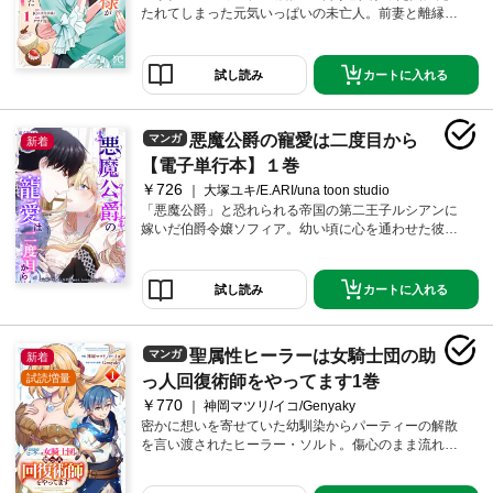
菓子でお腹いっぱい 1
たれてしまった元気いっぱいの未亡人。前妻と離縁し
た美貌の宰相様とお見合いをすることになったけど、
女嫌いで有名なクリストファー・リード様は興味がな
さそう……残念！ まあ、仕方ないか！ せっかくだから
カートに入れる
試し読み
とお菓子をいっぱい食べて好き勝手に振る舞ったら、
なぜか宰相様に気に入られてしまって、情熱の大求婚
へ――!?
悪魔公爵の寵愛は二度目から
マンガ
新着
【電子単行本】１巻
￥726
大塚ユキ/E.ARI/una toon studio
「悪魔公爵」と恐れられる帝国の第二王子ルシアンに
嫁いだ伯爵令嬢ソフィア。幼い頃に心を通わせた彼
が、今は冷たい瞳で彼女を突き放す。しかも、すれ違
うばかりの夫婦生活の果てに、二人は無実の罪で処刑
されてしまうのだった。しかし命の火が消えた次の瞬
カートに入れる
試し読み
間、ソフィアは結婚初日に戻っていた。もう一度チャ
ンスがあるのなら、今度こそ愛されたい。すれ違い続
けた彼と心を通わせ、未来を変えたい。死に戻りから
聖属性ヒーラーは女騎士団の助
マンガ
新着
始まる、夫婦再生と陰謀のロマンスファンタジー。※こ
の商品はタテヨミ漫画「悪魔公爵の寵愛は二度目か
試読増量
っ人回復術師をやってます1巻
ら」を再構成し収録しています。内容の重複にご注意
￥770
神岡マツリ/イコ/Genyaky
ください。
密かに想いを寄せていた幼馴染からパーティーの解散
を言い渡されたヒーラー・ソルト。傷心のまま流れ着
いた辺境で、魔物に襲われる女騎士と遭遇!! 彼の持つ希
少な聖属性魔法で彼女を救い出すと、その規格外の力