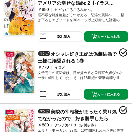
マンガ付き。
アメリアの幸せな婚約: 2【イラスト
￥880
特典付】
ヒビキ/ごろごろみかん。
理不尽な姉妹格差がくつがえる、怒涛の展開へ──。描
き下ろしエピソードを30ページ以上収録した話題のコ
ミカライズ、待望の第2巻！婚約者と姉の不貞が明るみ
になり、そんな2人に対し、ついに令嬢アメリアが口を
開く。すると次第に、姉妹にできた格差の「理由」が
カートに入れる
試し読み
明らかになっていき……。一方、第3王子・リアムに
も“ある思惑”があって──？「断罪」「婚約破棄」そし
て新たな「求婚」。地味で冴えない公爵令嬢が見出
オシャレ好き王妃は偽装結婚で
マンガ
新着
す“本当の幸せ”とは……!?
王様に溺愛される 1巻
￥770
イロノ
女子高生の渡辺蝶は、目が覚めると公爵家令嬢ヴェネ
ッサに転生していた。そこは18世紀の豪華絢爛な世
界。煌びやかな生活が始まるかと思いきや、多額の借
金が発覚。そこで、ウィルランド国のひねくれ王アル
フレッドから、お金と引き換えに１年間だけの偽装結
カートに入れる
試し読み
婚を提案され…。オシャレで人生逆転!?異世界ロイヤル
ライフ開幕。
美貌の宰相様がまったく乗り気
マンガ
新着
試読増量
でなかったので、好き勝手したら、
￥880
なぜか求婚されてしまった 溺愛とお
クワナ海/ＩＯ（伊川伊織）
エリナ・モーガン、28歳。10年間連れ添った夫に先立