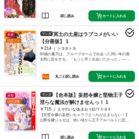
つづる日々を過ごしていた。ある日、自分の書いたHな
小説を右京に見られてしまった沙夜。どん引きされる
と思いきや、なんと右京は小説の官能描写へダメ出
カートに入れる
試し読み
し！！ 殿方と全く関わってこなかった沙夜は、右京
によってリアルな「男」を知っていく…！？ 第一夜
「お嬢さん、これが男です」を収録。
冥土の土産はラブコメがいい
マンガ
新着
試読フル
【分冊版】 1
￥214
トヨタトヨ
80歳の夏乃は、グループホームで出会った同い年の善
太郎に恋をする。「もっと早く出会いたかった」──ダ
ンスを踊りながら強く願った瞬間、ふたりは25歳にタ
イムリープしていた!?運命のいたずらで80年遠回りし
たふたりの人生やり直しラブストーリーが今、幕を開
カートに入れる
丸ごと試し読み
ける！
【合本版】妄想令嬢と堅物王子
マンガ
新着
試読増量
淫らな魔法が解けませんっ！ 1
￥715
えぞのいな/あまおう紅/ＹＵＧＥ
【完璧令嬢の妄想いちゃラブえっちが止まらない！】
公爵令嬢ジョゼは、幼い頃から王子アルベルトに恋を
している。彼にふさわしい淑女を目指して努力を重
ね、外から見れば完璧なお嬢様。けれどその正体は―
―恋愛小説を自分たちに当てはめて妄想する、重度の
カートに入れる
試し読み