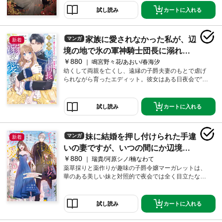
カートに入れる
試し読み
家族に愛されなかった私が、辺
マンガ
新着
境の地で氷の軍神騎士団長に溺れる
￥880
ほど愛されています１
鳴宮野々花/あおい/春海汐
幼くして両親を亡くし、遠縁の子爵夫妻のもとで虐げ
られながら育ったエディット。彼女はある日夜会で“氷
の軍神騎士団長”の異名を持つ辺境伯マクシムに声をか
けられるも、極度の緊張により倒れてしまう。しかし
その後、迷惑をかけたはずの彼から結婚の申し出が!?強
カートに入れる
試し読み
面騎士団長×虐げられ令嬢の甘すぎるシンデレラストー
リー開幕！
妹に結婚を押し付けられた手違
マンガ
新着
いの妻ですが、いつの間にか辺境伯
￥880
に溺愛されてました１
瑞貴/河原シノ/楠なわて
薬草採りと薬作りが趣味の子爵令嬢マーガレットは、
華のある美しい妹と対照的で夜会では全く目立たない
存在。ある日、そんな彼女に突然『結婚』の申し出が
届く。お相手のブランドン辺境伯と初めて面会する
日。幸福の絶頂にいたマーガレットが自身の名前を告
カートに入れる
試し読み
げた瞬間、彼から一切の笑顔が消え去って――。最高
の幸せから一転！押し付けられた結婚！？地味な子爵