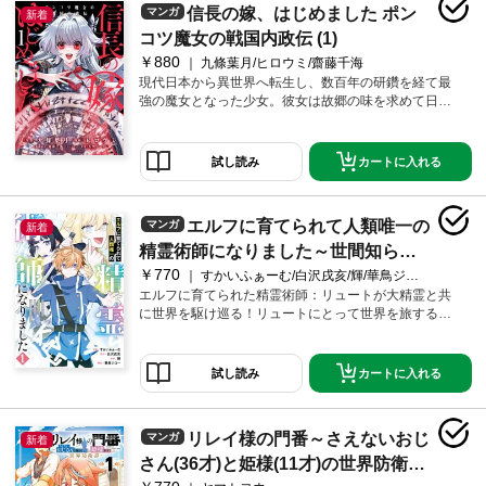
信長の嫁、はじめました ポン
マンガ
新着
コツ魔女の戦国内政伝 (1)
￥880
九條葉月/ヒロウミ/齋藤千海
現代日本から異世界へ転生し、数百年の研鑽を経て最
強の魔女となった少女。彼女は故郷の味を求めて日本
への帰還魔法を発動する…!のだが、なんの因果かり辿
り着いたのは群雄割拠の戦国時代だった――。異世界
帰りの魔女が繰り広げる勘違いだらけの戦国ファンタ
カートに入れる
試し読み
ジー♪★単行本カバー下画像収録★電子版は連載時のカ
ラーを収録しております！
エルフに育てられて人類唯一の
マンガ
新着
精霊術師になりました～世間知らず
￥770
の最強冒険者、無自覚なまま人間社
すかいふぁーむ/白沢戌亥/輝/華鳥ジロー
エルフに育てられた精霊術師：リュートが大精霊と共
会で無双する～ 1巻
に世界を駆け巡る！リュートにとって世界を旅するこ
とは最大の夢だった。しかし人間の世界ではエルフは
幻の種族とされ、エルフ直伝の精霊術のせいで様々な
面倒ごとに巻き込まれる。エルフとの繋がりを求める
カートに入れる
試し読み
貴族たちに絡まれ、マイの美貌や大精霊としての器を
狙われ……そんな逆境も、リュートはエルフ仕込みの
圧倒的な精霊魔法ですべて吹き飛ばしていく。常識知
リレイ様の門番～さえないおじ
マンガ
新着
らずの無自覚無双が今、始まる――！
さん(36才)と姫様(11才)の世界防衛譚