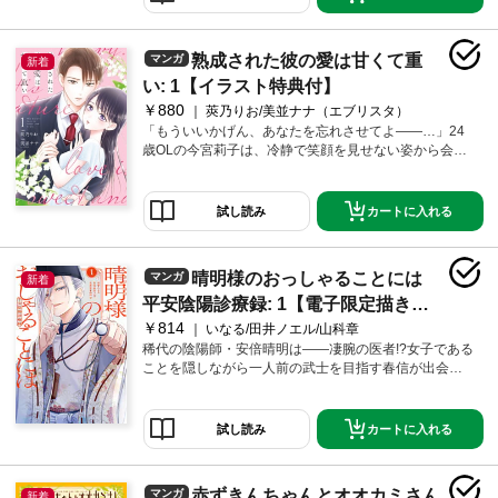
ロマンチストだった！ ついにアルベルトとの婚約も
決まり幸せいっぱいのはずが……愛し合う男女の前に
現れ、いたずらに心をかき乱す“ブドウの魔女”に魔法を
熟成された彼の愛は甘くて重
マンガ
新着
かけられてしまう。「えっちな妄想でとろとろになっ
ちゃえ～～」 それは、えっちな妄想が止まらなくな
い: 1【イラスト特典付】
る魔法で――!? ※「妄想令嬢と堅物王子 淫らな魔法
￥880
莢乃りお/美並ナナ（エブリスタ）
が解けませんっ！」1～5巻をまとめたものです。重複
「もういいかげん、あなたを忘れさせてよ――…」24
購入にご注意ください。
歳OLの今宮莉子は、冷静で笑顔を見せない姿から会社
では陰で「アイスドール」と呼ばれている。莉子は高
校生の頃に大好きだった初彼氏の立花柊二との辛い別
れを経験して以来、傷つくことを恐れて、決まった異
カートに入れる
試し読み
性との付き合いを避けていた。そんな折、５年ぶりに
柊二とばったり再会したことで、とても動揺してしま
い……？
晴明様のおっしゃることには
マンガ
新着
平安陰陽診療録: 1【電子限定描き下
￥814
ろし付き】
いなる/田井ノエル/山科章
稀代の陰陽師・安倍晴明は――凄腕の医者!?女子である
ことを隠しながら一人前の武士を目指す春信が出会っ
たのは、謎の陰陽師・安倍晴明。彼は春信の不調の原
因をぴたりと言い当て、さらには呼吸が止まった貴族
の寿命を目の前で延ばしてみせた。その不思議な力の
カートに入れる
試し読み
正体は『医術』だと話す晴明から、春信は助手&妻にな
るよう迫られ――!?呪いのような症状を現代医療の知識
で解決！陰陽師・安倍晴明と訳あり助手の平安医療フ
赤ずきんちゃんとオオカミさん
マンガ
新着