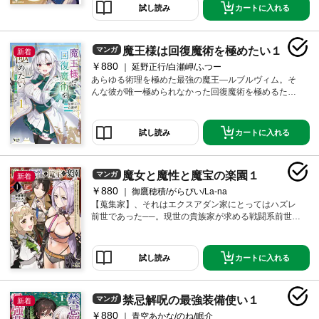
を見込まれて――『私たちの専属回復術師になってい
カートに入れる
試し読み
ただけませんか!?』男子禁制の女騎士団から、まさかの
スカウト!? 誰かの役に立てるならと入団を引き受けた
ソルトだったが、待っていたのは想像以上に刺激的な
魔王様は回復魔術を極めたい１
マンガ
新着
日々だった!! 『好きなだけ触ってください！』ソルトを
￥880
求めて次々と迫りくる女騎士たち!! 唯一無二の聖属性魔
延野正行/白瀬岬/ふつー
法で傷を癒すたび、いつしか彼女たちの心を丸裸にし
あらゆる術理を極めた最強の魔王―ルブルヴィム。そ
てしまう――!? 傷心ヒーラーが美少女騎士から求めら
んな彼が唯一極められなかった回復魔術を極めるため
れまくる騎士団ハーレムライフ、堂々開幕!! 巻末におま
に適性を持つ人間へ転生するも少女になってしまう。
け漫画も収録。（この作品は電子コミック誌comicグラ
念願の魔術学校に通うルブルヴィム改めルブルだった
スト115・116・118・120・122号に収録されていま
が、回復魔術を極めるために必要なのはまさかの友達
カートに入れる
試し読み
す。重複購入にご注意ください）
――!?ちょっとズレてる人間初心者な元魔王様は無事学
園生活を送れるのか!TS魔王の学園コメディ開幕!!
魔女と魔性と魔宝の楽園１
マンガ
新着
￥880
御鷹穂積/がらぴい/La-na
【蒐集家】、それはエクスアダン家にとってはハズレ
前世であった──。現世の貴族家が求める戦闘系前世で
はないロウはメイドのシュノンと共に追放されてしま
う。長年の夢であった物語の""天を移動する大地""を探
そうとするロウだったが、旅の途中、鋼鉄の森の中で
カートに入れる
試し読み
聖獣の狼と出会う……!?ハズレ前世と言われた【蒐集
家】の能力で、聖剣も魔法具もモフモフも手に入れる
大冒険がいま開幕──！！
禁忌解呪の最強装備使い１
マンガ
新着
￥880
青空あかな/のね/眠介