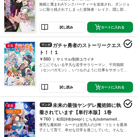
無能と蔑まれAランクパーティーを追放され、ダンジョ
ンに取り残されてしまった冒険者・レイク。隠し部屋
で規格外のSSSランクアイテム【呪い魔神の指輪】を
発見するが、そのアイテムには契約者を焼き尽くす呪
いがあった――！レイクは唯一のスキル『解呪』で呪
カートに入れる
試し読み
いを打ち消し、チート能力を手に入れる。さらに呪い
の魔神である銀髪の美少女ミウを仲間にして、自分を
見捨てて落ちぶれていく元仲間たちをよそに、規格外
ガチャ勇者のストーリークエス
マンガ
の力で無双していく！
新着
ト！！１
￥880
ヤミマル/別所ユウイチ
どこにでもいる平凡な若手サラリーマン、千羽我聞
（センバガモン）。いつものように仕事をサボってス
マホでゲームをしていると、突然異世界の帝国に勇者
として召喚されてしまう。彼に与えられたスキルは、
あらゆる『ガチャ』が引ける謎のスキル『ガチャ・マ
カートに入れる
試し読み
イスター』。しかし、ガチャから出るのは現世で馴染
みのあるお菓子ばかり。期待外れの結果で皇帝の怒り
を買ってしまった我聞は、身柄を引き受けてくれた侯
未来の最強ヤンデレ魔術師に執
マンガ
新着
爵の子息、ティムの護衛として共に亡命の旅に出るこ
とに……すべてが運任せのスキルで、我聞は逆境から
試読フル
着されています【単行本版】 1巻
始まる異世界を生き抜けるのか──!?
￥760
松田詩依/peep/くじら丸/submarine/taskey STUDIO
優秀な魔術師・ルーナは使用人の少年・リヒトを愛弟
子として育て、幸せな日常を過ごしていた。そんなあ
る日、最愛の妹に自身の魔法を全て奪われてしまい、