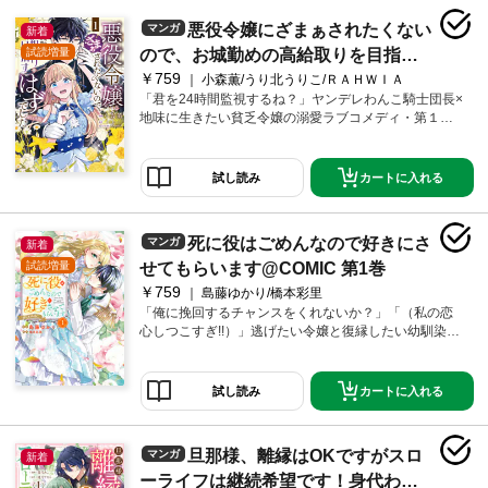
咲く愛と権力の二重奏が幕を開ける――！
悪役令嬢にざまぁされたくない
マンガ
新着
試読増量
ので、お城勤めの高給取りを目指す
￥759
はずでした@COMIC 第1巻
小森薫/うり北うりこ/ＲＡＨＷＩＡ
「君を24時間監視するね？」ヤンデレわんこ騎士団長×
地味に生きたい貧乏令嬢の溺愛ラブコメディ・第１
巻！単行本だけの大ボリューム描き下ろし漫画＆原作
者書き下ろし小説を豪華Ｗ収録！ヒロイン転生のはず
が、悪役令嬢が主役の乙女ゲームでした!? 『ざまぁ』
カートに入れる
試し読み
される側と気づいて、堅実なお城勤めを目指すも、冤
罪イベントが発生！ 窮地を救ってくれたのは、メイ
ン攻略対象のはずの次期騎士団長レフィトだった。監
死に役はごめんなので好きにさ
マンガ
新着
視するという名目で囲われるも、何だか彼の様子がお
かしくて？ 「カミレって面白いなぁ。欲しくなっち
試読増量
せてもらいます@COMIC 第1巻
ゃった」「…………はい？」寄りついた悪い虫をすぐ
￥759
島藤ゆかり/橋本彩里
殺そうとしたり、即日婚約を申し込んできたりと異常
「俺に挽回するチャンスをくれないか？」「（私の恋
行動を大連発で──？ ヤンデレわんこ騎士団長×貧乏地
心しつこすぎ!!）」逃げたい令嬢と復縁したい幼馴染の
味令嬢の溺愛ラブコメディ・第１巻！
ニアミス異世界ラブ・ロマンス！待望のコミックス第
１巻！原作小説第２巻同日発売！描き下ろし漫画＆原
作者書き下ろし小説W収録！「死に役」から降りたいの
カートに入れる
試し読み
に、どうして離れてくれないの――!?ある日、侯爵令嬢
フェリシアは自分が前世で読んだ恋愛小説のキャラで
あると気づいてしまう。しかも、幼馴染で婚約者であ
旦那様、離縁はOKですがスロ
マンガ
新着
るデュークとヒロインを引き立てるための死に役らし
い……。不毛な恋をあきらめた途端、これまで無関心
ーライフは継続希望です！身代わり