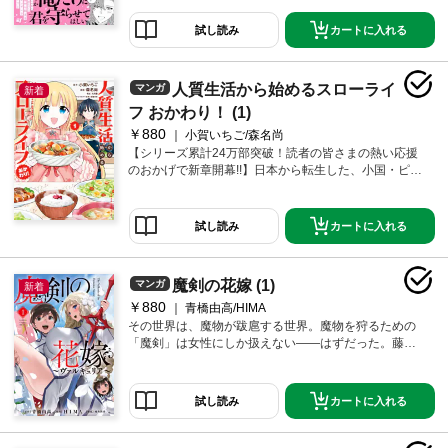
巫女召喚に巻き込まれ、異世界に転移してしまう！姫
巫女のおまけと冷遇され、常に邪魔者扱い。この状況
カートに入れる
試し読み
を打破しようと、できる仕事はないか尋ねたら、身ぐ
るみ剥がされて巨大な鳥の餌に!?だけど、その猛禽系魔
獣・ホークになぜか懐かれたことから、飼育員に任命
人質生活から始めるスローライ
マンガ
新着
される。劣悪な環境でも懸命にお世話をして、ホーク
との絆も深まってきていたある日、突然ホークの仲間
フ おかわり！ (1)
が救出に来てーー!?★単行本カバー下画像収録★電子版
￥880
小賀いちご/森名尚
は連載時のカラーを収録しております！
【シリーズ累計24万部突破！読者の皆さまの熱い応援
のおかげで新章開幕!!】日本から転生した、小国・ピア
リーの第二王女・センテイは、大国・アンテに人質と
して留学中。アンテ国王から贈られたキッチンのおか
げで人質生活が虹色のスローライフに！…と思った
カートに入れる
試し読み
ら、今度は社交界デビューにスパルタレッスンに大忙
し！？慌ただしい毎日だけれど、私には美味しいご飯
がある！素敵な大人たちに優しく見守られて、のんび
魔剣の花嫁 (1)
マンガ
新着
りキッチン生活を満喫します♪★単行本カバー下画像収
￥880
録★
青橋由高/HIMA
その世界は、魔物が跋扈する世界。魔物を狩るための
「魔剣」は女性にしか扱えない――はずだった。藤原
ナオトは、史上初めて「魔剣」のパートナーに選ばれ
た男となった。しかも、伝説上の魔剣、始祖たる魔剣0
0に選ばれたのだ。美少女だらけの魔剣機関で学ぶこと
カートに入れる
試し読み
になったナオトと花嫁たちの異世界ハーレムXバトル、
開幕♪★単行本カバー下画像収録★