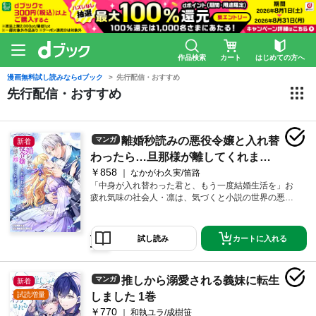
作品検索
カート
はじめての方へ
漫画無料試し読みならdブック
先行配信・おすすめ
先行配信・おすすめ
離婚秒読みの悪役令嬢と入れ替
マンガ
新着
わったら…旦那様が離してくれませ
￥858
ん！？【単行本版】【電子限定】
なかがわ久実/笛路
「中身が入れ替わった君と、もう一度結婚生活を」お
疲れ気味の社会人・凛は、気づくと小説の世界の悪役
令嬢・キャスリンに転生していた！しかも転生直後
に、キャスリンの夫である辺境伯・スヴェンに離婚を
突きつけられてしまう。一旦、心を落ち着かせよう
カートに入れる
試し読み
と、キャスリンの部屋に籠る凛。すると、部屋の鏡が
元の世界とつながっていること、凛とキャスリンが入
れ替わっていることが発覚する！ワガママ放題のキャ
推しから溺愛される義妹に転生
マンガ
スリンに振り回され、さらには入れ替わりもスヴェン
新着
にバレてしまい…窮地に立たされた凛は、新しい世界
試読増量
しました 1巻
で自分らしく生きる方法を模索しはじめる。そんな凛
￥770
和執ユラ/成樹笹