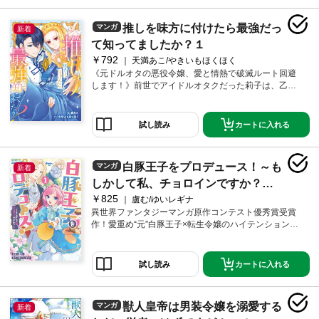
ていたのだ！ 絶望と怒りに震えるルエル。でも彼女
の前にある人物が現れて――
推しを味方に付けたら最強だっ
マンガ
新着
て知ってましたか？１
￥792
天満あこ/やきいもほくほく
《元ドルオタの悪役令嬢、愛と情熱で破滅ルート回避
します！》前世でアイドルオタクだった莉子は、乙女
ゲームの悪役令嬢リオノーラに転生。断罪エンド回避
を誓い日々を過ごす中、ある日庭で前世の推しにそっ
くりな少年と遭遇。突然の“推し降臨”に大混乱の中、
カートに入れる
試し読み
「名前を付けて」という願いに応えたところ、彼女は
精霊の契約者〈リーベ〉になってしまい…？ その力
を見出され王城へ招かれたリオノーラは、第一王子フ
白豚王子をプロデュース！～も
マンガ
新着
ェリクスと出会う。推しとは違う想いに戸惑いなが
ら、徐々に彼とも距離を縮めていって……
しかして私、チョロインですか？～:
￥825
1【イラスト特典付】
盧む/ゆいレギナ
異世界ファンタジーマンガ原作コンテスト優秀賞受賞
作！愛重め“元”白豚王子×転生令嬢のハイテンション溺
愛ラブコメディ開幕！！公爵令嬢・リイナ＝キャンベ
ルに転生した私。病弱だった前世では叶わなかった素
敵な恋ができると思ったのに、その計画は婚約者のエ
カートに入れる
試し読み
ドワード王子を一目見た瞬間崩れた。なんで……イケ
メンじゃないの……？太った姿はまさに白豚。だけど
優しいし、私にベタ惚れしているみたい。だったら
獣人皇帝は男装令嬢を溺愛する
マンガ
新着
「白豚」から「イケメン」に変身させれば万事解決