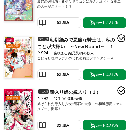
最強の辺境伯と希少なドラゴンに愛されまくりな第二
の人生がスタート！？
カートに入れる
試し読み
幼馴染みで悪魔な騎士は、私の
マンガ
新着
試読増量
ことが大嫌い ～New Round～ １
￥924
柴咲まる/編乃肌/おの秋人
こじらせ喧嘩ップルのじれ恋精霊ファンタジー☆
カートに入れる
試し読み
毒入り姫の嫁入り（１）
マンガ
新着
￥792
試読増量
卯月みか/朝比奈寿
虐げられた毒入り少女×遊郭の大楼主の和風恋愛ファン
タジー、開幕！
カートに入れる
試し読み