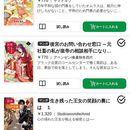
￥770
～ 1巻
ヤマトヨウ
万年平和な国の門番をしていたオムラスは、能力に伸
びしろがないこと、平和のため門番の必要がないこと
を理由に解雇されてしまう。幼い頃から面倒見ていた
姫様に引き止められつつも国を去るオムラス。しかし
オムラスが門番を辞めたとたん、近隣の魔物たちの様
カートに入れる
試し読み
子が変わって――。追放された門番（36才）と姫様（1
1才）の冒険譚！
後宮のお問い合わせ窓口 ～元
マンガ
新着
社畜の私が皇帝の相談相手になりま
￥770
した！？～ 1巻
アベンゼン/春夏秋冬四片
ブラック企業のコールセンターで働く風莉は、ある
日、事故で命を落としてしまう。そんな彼女はコール
センターで培った"特別な力"を見出され、古代王朝を救
うため転生することに。転生先の後宮で、様々な相談
を受ける「御用掛」として働くことになった風莉。そ
カートに入れる
試し読み
こに皇帝様が相談に来て――？コールセンターの対応
術で切り開く、後宮ロマンスファンタジー！
生き残った王女の笑顔の裏に
マンガ
新着
試読増量
は １
￥1,320
Studiowooridle/Amid
心の壊れた王女が抱える秘密とは──