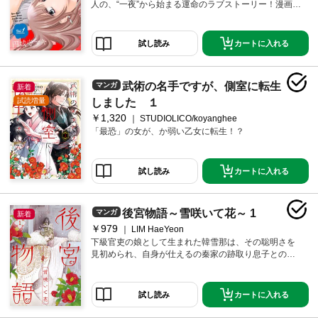
人の、“一夜”から始まる運命のラブストーリー！漫画家
の柊木莉子（29）は、夢満載な恋愛漫画を描いている
のに現実の男関係は失敗続き。もう恋には期待してな
いけれど、一度くらい心から愛される経験をしてみた
カートに入れる
試し読み
かった…。担当編集の結婚式に出席した帰りにそんな
ことを考えてバーで黄昏ていたら、たまたま同じ式に
来ていた男性と意気投合して一緒に飲むことにな
武術の名手ですが、側室に転生
マンガ
新着
り…？これがまさか、あんなことになるなんて！？
試読増量
しました １
￥1,320
STUDIOLICO/koyanghee
「最恐」の女が、か弱い乙女に転生！？
カートに入れる
試し読み
後宮物語～雪咲いて花～ 1
マンガ
新着
￥979
LIM HaeYeon
下級官吏の娘として生まれた韓雪那は、その聡明さを
見初められ、自身が仕えるの秦家の跡取り息子との縁
談が持ち上がる。 幼馴染の彼に長年恋心を抱いていた
雪那は胸を躍らせるが……！ 一方、ひょんなことから
皇帝の側室候補である'才女'に選ばれた雪那は、修羅の
カートに入れる
試し読み
宮といわれる'後宮'に足を踏み入れることになる。同室
の心優しい親友と怪しげな男の関係とは？後宮の闇に