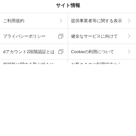
サイト情報
ご利用規約
提供事業者等に関する表示
プライバシーポリシー
健全なサービスに向けて
dアカウント2段階認証とは
Cookieの利用について
海賊版に関する取り組みに
お客さまのご利用端末から
ついて
の情報の外部送信について
ABJマークは、この電子書店・電子書籍配信サービス
が、著作権者からコンテンツ使用許諾を得た正規版配
信サービスであることを示す登録商標（登録番号 第60
91713号）です。
ABJマークの詳細、ABJマークを掲示しているサービス
の一覧はこちら
→
https://aebs.or.jp/