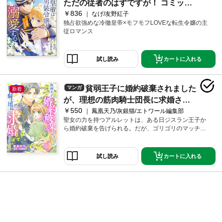
っ！前世の知識を使ってプロデュース開始です！！
ただの従者のはずですが！ コミック
￥836
版【かきおろし漫画＆小説付】
なげ/友野紅子
独占欲強めな冷徹皇帝×モフモフLOVEな転生令嬢の主
（1）
従ロマンス
カートに入れる
試し読み
貧弱王子に婚約破棄されました
マンガ
新着
が、理想の筋肉騎士団長に求婚され
￥550
ました
鳳凰天乃/灰銀猫/エトワール編集部
聖女の力を持つアルレットは、ある日ジスラン王子か
ら婚約破棄を告げられる。だが、ゴリゴリのマッチョ
フェチであるアルレットは、貧弱な王子からの通告を
二つ返事で了承。さらに好みど真ん中のマッチョであ
るオーギュストからすぐさま求婚され、幸せの絶頂
カートに入れる
試し読み
に。そんななか、元婚約者の体調悪化の報せが入る。
それが婚約破棄を逆恨みしたアルレットの仕業だと冤
罪をかけられ――？ 細マッチョはマッチョと認めな
い！ フェチ令嬢は理想の旦那様とのめくるめく筋肉
ライフを取り戻せるのか？ "なろう発"一風変わった逆
転ラブコメディ！（この作品は、「【単話版】貧弱王
子に婚約破棄されましたが、理想の筋肉騎士団長に求
婚されました（１）～（３）崖っぷち令嬢ですが、意