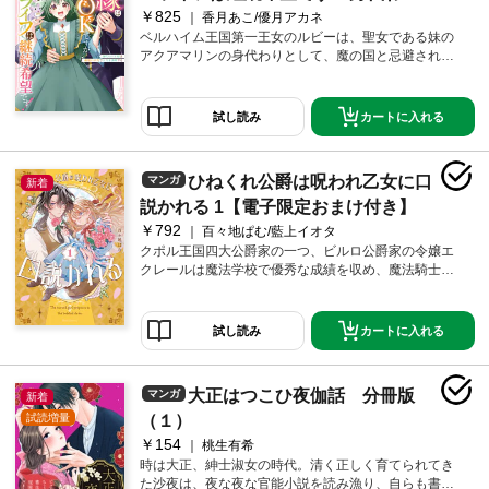
だった彼から突如向けられる熱い視線。今までにない
￥825
王女は毒使いの力で人生を謳歌する:
香月あこ/優月アカネ
熱烈なアプローチで、固く閉ざしたはずのフェリシア
ベルハイム王国第一王女のルビーは、聖女である妹の
1【イラスト特典付】
の心に綻びが……？「俺に挽回するチャンスをくれな
アクアマリンの身代わりとして、魔の国と忌避される
いか？」「（私の恋心しつこすぎ!!）」逃げたい令嬢と
ラングレー皇国のセオドア陛下の元へ嫁ぐことに。
復縁したい幼馴染のニアミス異世界ラブ・ロマンス！
「毒使い」という能力を恐れられ、長い間幽閉されて
いたルビーだったが……超前向きな家族愛に溢れる優
カートに入れる
試し読み
しい王女に育っていた！嫁いですぐに正体を見破られ
たルビーは離宮へと追いやられてしまうが、魔の森で
「毒使い」の能力を発揮することになり……？無自覚
ひねくれ公爵は呪われ乙女に口
マンガ
新着
虐げられ王女と恋愛ポンコツ陛下のすれ違いラブコメ
ディ
説かれる 1【電子限定おまけ付き】
￥792
百々地ぱむ/藍上イオタ
クポル王国四大公爵家の一つ、ビルロ公爵家の令嬢エ
クレールは魔法学校で優秀な成績を収め、魔法騎士と
して頭角を現していた。ある日、王女の「婚約者選定
の儀」で魔導具の暴発が起き、護衛で参加していたエ
クレールは王女を庇い謎の魔法陣に取り込まれてしま
カートに入れる
試し読み
う。候補者として会場にいたタモン公爵家当主・ミス
トラルが助けに入るも、エクレールの身体は小さな少
女の姿になっていて――!?WEBコミック誌「コミック
大正はつこひ夜伽話 分冊版
マンガ
新着
ライドアイビーvol.34～vol.38」同単話版1話～5話まで
を収録しています。
試読増量
（１）
￥154
桃生有希
時は大正、紳士淑女の時代。清く正しく育てられてき
た沙夜は、夜な夜な官能小説を読み漁り、自らも書き