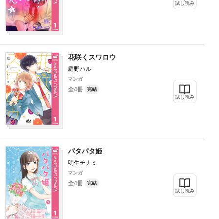
試し読み
花咲くスワロウ
庭野ハル
マンガ
全4冊
完結
試し読み
パタパタ姫
明生チナミ
マンガ
全4冊
完結
試し読み