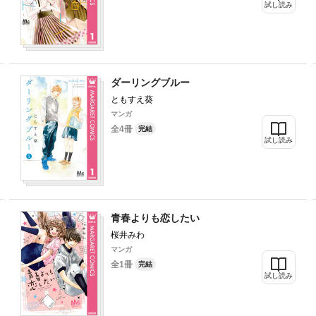
試し読み
ダーリングブルー
ともすえ葵
マンガ
全4冊
完結
試し読み
青春よりも恋したい
桜井みわ
マンガ
全1冊
完結
試し読み