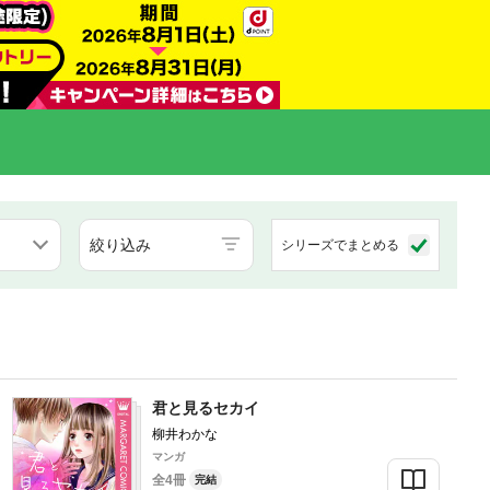
絞り込み
シリーズでまとめる
君と見るセカイ
柳井わかな
マンガ
全4冊
完結