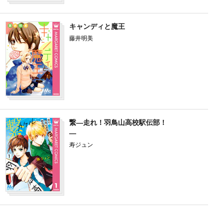
キャンディと魔王
藤井明美
マンガ
全1冊
完結
試し読み
繋―走れ！羽鳥山高校駅伝部！
―
寿ジュン