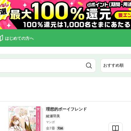
はじめての方へ
理想的ボーイフレンド
綾瀬羽美
マンガ
全7冊
完結