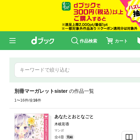
作品検索
カート
別冊マーガレットsister
の作品一覧
1〜16件/全
16
件
あなたとおとなごと
木岐彩香
マンガ
全4冊
完結