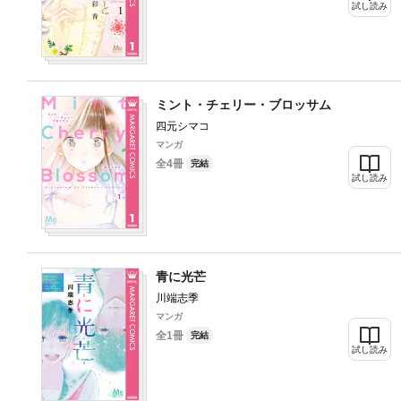
試し読み
ミント・チェリー・ブロッサム
四元シマコ
マンガ
全4冊
完結
試し読み
青に光芒
川端志季
マンガ
全1冊
完結
試し読み