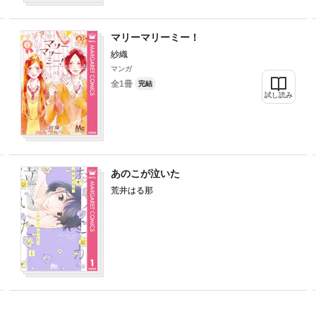
マリーマリーミー！
紗織
マンガ
全1冊
完結
試し読み
あのこが泣いた
荒井はる那