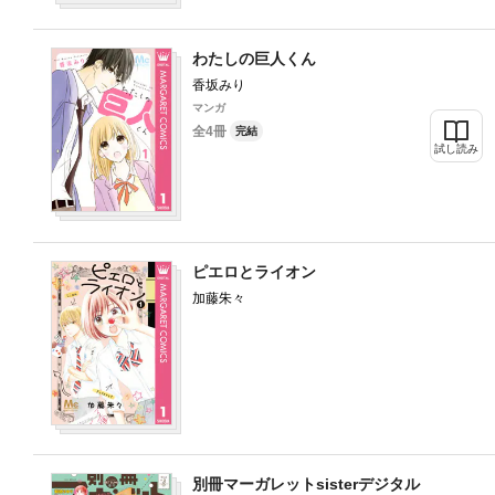
わたしの巨人くん
香坂みり
マンガ
全4冊
完結
試し読み
ピエロとライオン
加藤朱々
別冊マーガレットsisterデジタル