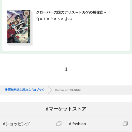
クローバーの国のアリス～トカゲの補佐官～
ＱｕｉｎＲｏｓｅ よぶ
1
漫画無料試し読みならdブック
Comic ZERO‐SUM
dマーケットストア
dショッピング
d fashion