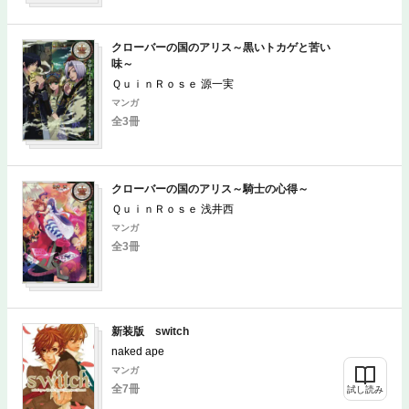
クローバーの国のアリス～黒いトカゲと苦い
味～
ＱｕｉｎＲｏｓｅ 源一実
マンガ
全3冊
クローバーの国のアリス～騎士の心得～
ＱｕｉｎＲｏｓｅ 浅井西
マンガ
全3冊
新装版 switch
naked ape
マンガ
全7冊
試し読み