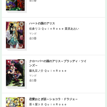
全1冊
ハートの国のアリス
佐倉リコ ＱｕｉｎＲｏｓｅ 栗原あおい
マンガ
全3冊
クローバーの国のアリス～ブラッディ・ツイ
ンズ～
藤丸豆ノ介 ＱｕｉｎＲｏｓｅ
マンガ
全1冊
恋愛おとぎ話～ショコラ・ドラジェ～
茶々屋トネ ＱｕｉｎＲｏｓｅ