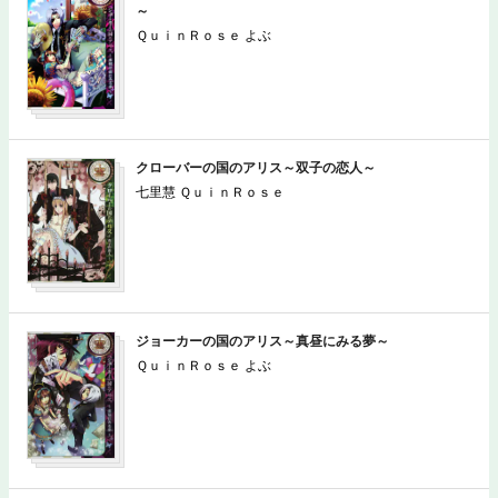
～
ＱｕｉｎＲｏｓｅ よぶ
クローバーの国のアリス～双子の恋人～
七里慧 ＱｕｉｎＲｏｓｅ
ジョーカーの国のアリス～真昼にみる夢～
ＱｕｉｎＲｏｓｅ よぶ