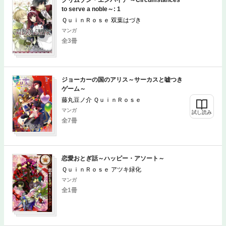
to serve a noble～: 1
ＱｕｉｎＲｏｓｅ 双葉はづき
マンガ
全3冊
ジョーカーの国のアリス～サーカスと嘘つき
ゲーム～
藤丸豆ノ介 ＱｕｉｎＲｏｓｅ
マンガ
試し読み
全7冊
恋愛おとぎ話～ハッピー・アソート～
ＱｕｉｎＲｏｓｅ アツキ緑化
マンガ
全1冊