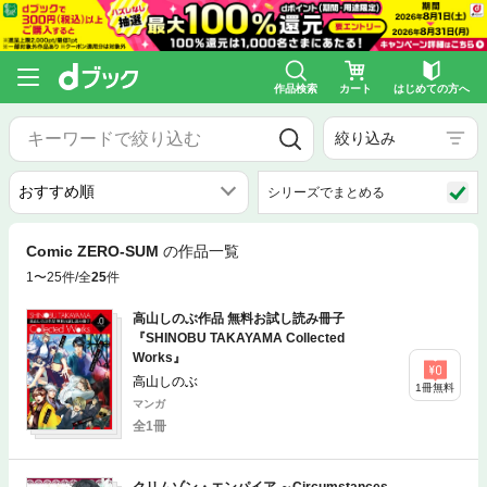
作品検索
カート
はじめての方へ
絞り込み
シリーズでまとめる
Comic ZERO‐SUM
の作品一覧
1〜25件/全
25
件
高山しのぶ作品 無料お試し読み冊子
『SHINOBU TAKAYAMA Collected
Works』
高山しのぶ
1冊無料
マンガ
全1冊
クリムゾン・エンパイア ～Circumstances