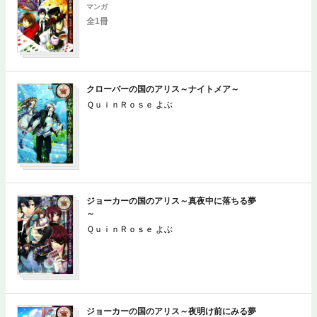
マンガ
全1冊
クローバーの国のアリス～ナイトメア～
ＱｕｉｎＲｏｓｅ よぶ
マンガ
全1冊
ジョーカーの国のアリス～真夜中に落ちる夢
～
ＱｕｉｎＲｏｓｅ よぶ
ジョーカーの国のアリス～夜明け前にみる夢