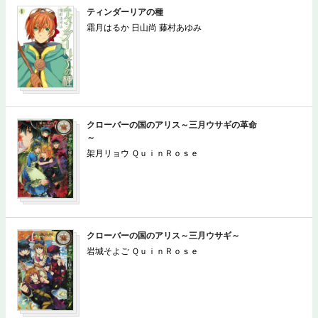
ティンダーリアの種
霜月はるか 日山尚 藤村あゆみ
クローバーの国のアリス～三月ウサギの革命
～
架月リョウ ＱｕｉｎＲｏｓｅ
クローバーの国のアリス～三月ウサギ～
岩城そよご ＱｕｉｎＲｏｓｅ