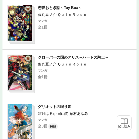
恋愛おとぎ話～Toy Box～
藤丸豆ノ介 ＱｕｉｎＲｏｓｅ
マンガ
全1冊
クローバーの国のアリス～ハートの騎士～
藤丸豆ノ介 ＱｕｉｎＲｏｓｅ
マンガ
全1冊
グリオットの眠り姫
霜月はるか 日山尚 藤村あゆみ
マンガ
全3冊
完結
試し読み