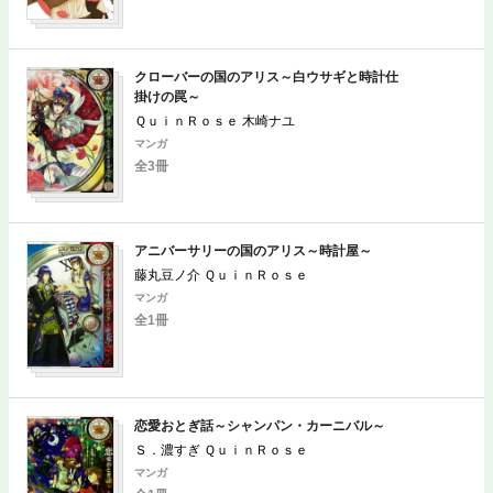
クローバーの国のアリス～白ウサギと時計仕
掛けの罠～
ＱｕｉｎＲｏｓｅ 木崎ナユ
マンガ
全3冊
アニバーサリーの国のアリス～時計屋～
藤丸豆ノ介 ＱｕｉｎＲｏｓｅ
マンガ
全1冊
恋愛おとぎ話～シャンパン・カーニバル～
Ｓ．濃すぎ ＱｕｉｎＲｏｓｅ
マンガ