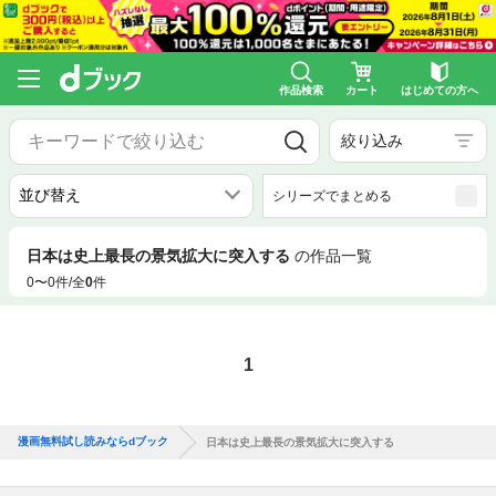
作品検索
カート
はじめての方へ
絞り込み
シリーズでまとめる
日本は史上最長の景気拡大に突入する
の作品一覧
0〜0件/全
0
件
1
漫画無料試し読みならdブック
日本は史上最長の景気拡大に突入する