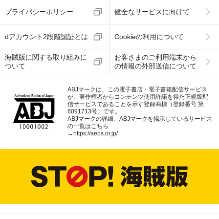
プライバシーポリシー
健全なサービスに向けて
dアカウント2段階認証とは
Cookieの利用について
海賊版に関する取り組みに
お客さまのご利用端末から
ついて
の情報の外部送信について
ABJマークは、この電子書店・電子書籍配信サービス
が、著作権者からコンテンツ使用許諾を得た正規版配
信サービスであることを示す登録商標（登録番号 第
6091713号）です。
ABJマークの詳細、ABJマークを掲示しているサービス
の一覧はこちら
→
https://aebs.or.jp/