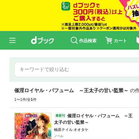
作品検索
カート
催淫ロイヤル・パフューム ～王太子の甘い監禁～
の
1〜1件/全
1
件
催淫ロイヤル・パフューム ～王
最新刊
太子の甘い監禁～
柚原テイル オオタケ
ノベル