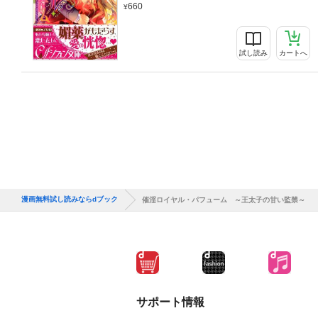
660
試し読み
カートへ
漫画無料試し読みならdブック
催淫ロイヤル・パフューム ～王太子の甘い監禁～
サポート情報