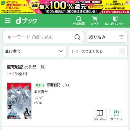
作品検索
カート
はじめての方へ
絞り込み
シリーズでまとめる
巨竜戦記
の作品一覧
1〜3件/全
3
件
巨竜戦記（３）
最新刊
本田真吾
マンガ
594
試し読み
カートへ