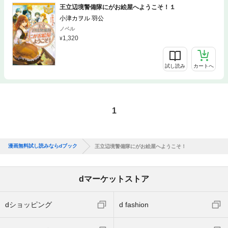
王立辺境警備隊にがお絵屋へようこそ！１
小津カヲル 羽公
ノベル
1,320
試し読み
カートへ
1
漫画無料試し読みならdブック
王立辺境警備隊にがお絵屋へようこそ！
dマーケットストア
dショッピング
d fashion