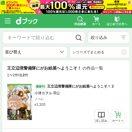
作品検索
カート
はじめての方へ
絞り込み
シリーズでまとめる
王立辺境警備隊にがお絵屋へようこそ！
の作品一覧
1〜2件/全
2
件
王立辺境警備隊にがお絵屋へようこそ！２
最新刊
小津カヲル 羽公
ノベル
1,320
試し読み
カートへ