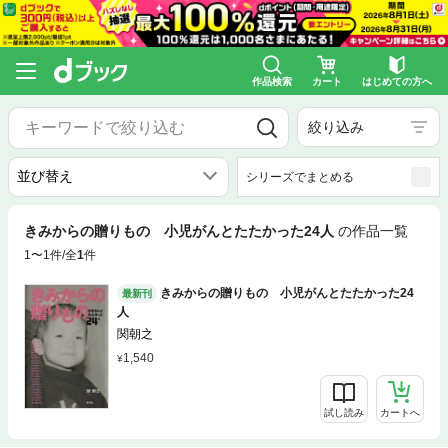
作品検索
カート
はじめての方へ
絞り込み
シリーズでまとめる
きみからの贈りもの 小児がんとたたかった24人
の作品一覧
1〜1件/全
1
件
きみからの贈りもの 小児がんとたたかった24
最新刊
人
関朝之
1,540
試し読み
カートへ