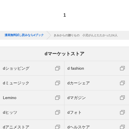
1
漫画無料試し読みならdブック
きみからの贈りもの 小児がんとたたかった24人
dマーケットストア
dショッピング
d fashion
dミュージック
dカーシェア
Lemino
dマガジン
dヒッツ
dフォト
dアニメストア
dヘルスケア