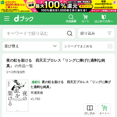
作品検索
カート
はじめての方へ
絞り込み
シリーズでまとめる
夜の虹を架ける 四天王プロレス「リングに捧げた過剰な純
真」
の作品一覧
1〜1件/全
1
件
夜の虹を架ける 四天王プロレス「リングに捧げ
最新刊
た過剰な純真」
市瀬英俊
1,760
試し読み
カートへ