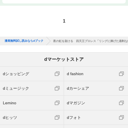
1
漫画無料試し読みならdブック
夜の虹を架ける 四天王プロレス「リングに捧げた過剰な
dマーケットストア
dショッピング
d fashion
dミュージック
dカーシェア
Lemino
dマガジン
dヒッツ
dフォト