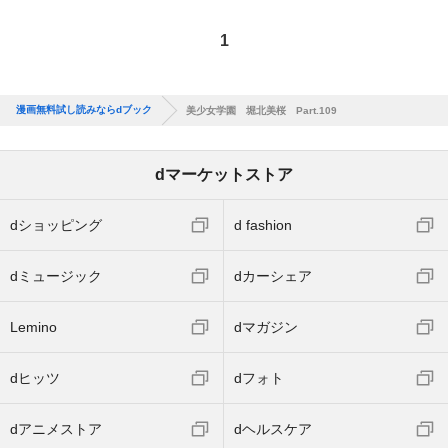
1
漫画無料試し読みならdブック
美少女学園 堀北美桜 Part.109
dマーケットストア
dショッピング
d fashion
dミュージック
dカーシェア
Lemino
dマガジン
dヒッツ
dフォト
dアニメストア
dヘルスケア