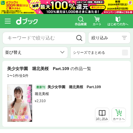
作品検索
カート
はじめての方へ
絞り込み
シリーズでまとめる
美少女学園 堀北美桜 Part.109
の作品一覧
1〜1件/全
1
件
美少女学園 堀北美桜 Part.109
最新刊
堀北美桜
2,310
試し読み
カートへ