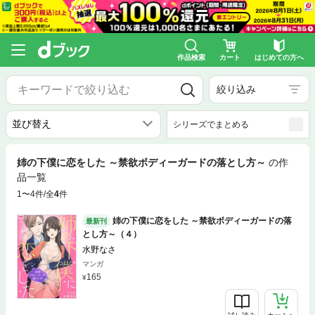
作品検索
カート
はじめての方へ
絞り込み
シリーズでまとめる
姉の下僕に恋をした ～禁欲ボディーガードの落とし方～
の作
品一覧
1〜4件/全
4
件
姉の下僕に恋をした ～禁欲ボディーガードの落
最新刊
とし方～（４）
水野なさ
マンガ
165