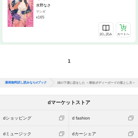
水野なさ
マンガ
165
試し読み
カートへ
1
漫画無料試し読みならdブック
姉の下僕に恋をした ～禁欲ボディーガードの落とし方～
dマーケットストア
dショッピング
d fashion
dミュージック
dカーシェア