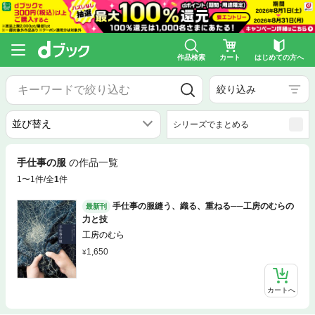
作品検索
カート
はじめての方へ
絞り込み
シリーズでまとめる
手仕事の服
の作品一覧
1〜1件/全
1
件
手仕事の服縫う、織る、重ねる──工房のむらの
最新刊
力と技
工房のむら
1,650
カートへ