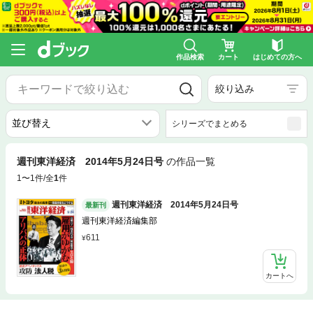
作品検索
カート
はじめての方へ
絞り込み
シリーズでまとめる
週刊東洋経済 2014年5月24日号
の作品一覧
1〜1件/全
1
件
週刊東洋経済 2014年5月24日号
最新刊
週刊東洋経済編集部
611
カートへ