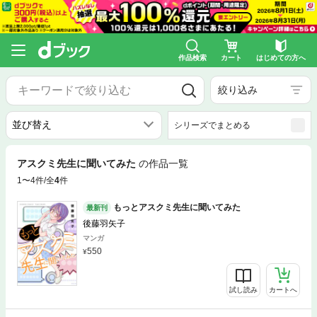
作品検索
カート
はじめての方へ
絞り込み
シリーズでまとめる
アスクミ先生に聞いてみた
の作品一覧
1〜4件/全
4
件
もっとアスクミ先生に聞いてみた
最新刊
後藤羽矢子
マンガ
550
試し読み
カートへ