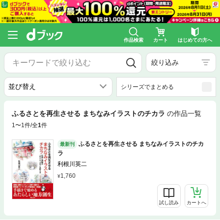
作品検索
カート
はじめての方へ
絞り込み
シリーズでまとめる
ふるさとを再生させる まちなみイラストのチカラ
の作品一覧
1〜1件/全
1
件
ふるさとを再生させる まちなみイラストのチカ
最新刊
ラ
利根川英二
1,760
試し読み
カートへ