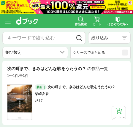
作品検索
カート
はじめての方へ
絞り込み
シリーズでまとめる
次の町まで、きみはどんな歌をうたうの？
の作品一覧
1〜1件/全
1
件
次の町まで、きみはどんな歌をうたうの？
最新刊
柴崎友香
517
カートへ