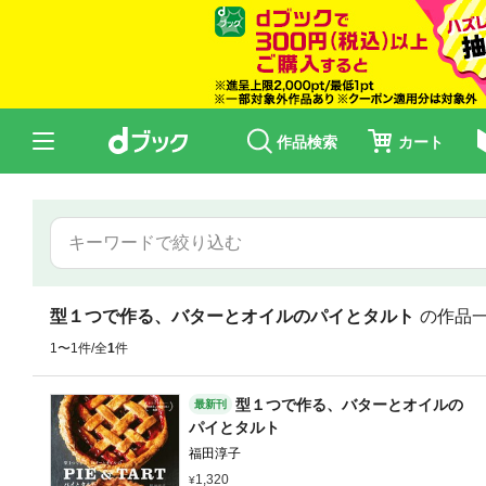
作品検索
カート
型１つで作る、バターとオイルのパイとタルト
の作品
1〜1件/全
1
件
型１つで作る、バターとオイルの
最新刊
パイとタルト
福田淳子
1,320