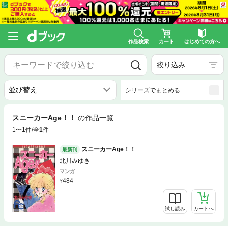
作品検索
カート
はじめての方へ
絞り込み
シリーズでまとめる
スニーカーAge！！
の作品一覧
1〜1件/全
1
件
スニーカーAge！！
最新刊
北川みゆき
マンガ
484
試し読み
カートへ