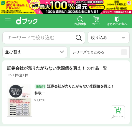
作品検索
カート
はじめての方へ
絞り込み
シリーズでまとめる
証券会社が売りたがらない米国債を買え！
の作品一覧
1〜1件/全
1
件
証券会社が売りたがらない米国債を買え！
最新刊
林敬一
1,650
カートへ