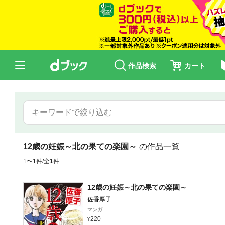
作品検索
カート
12歳の妊娠～北の果ての楽園～
の作品一覧
1〜1件/全
1
件
12歳の妊娠～北の果ての楽園～
佐香厚子
マンガ
220